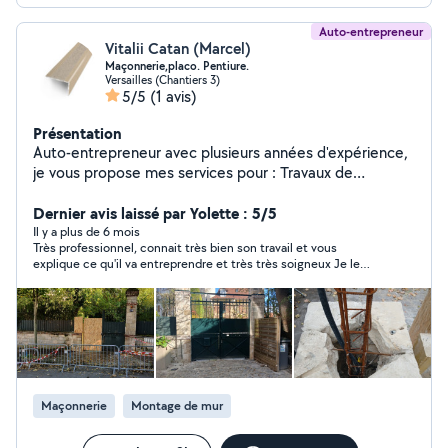
Auto-entrepreneur
Vitalii Catan (Marcel)
Maçonnerie,placo. Pentiure.
Versailles (Chantiers 3)
5/5
(1 avis)
Présentation
Auto-entrepreneur avec plusieurs années d'expérience,
je vous propose mes services pour : Travaux de
maçonnerie (murs, cloisons, rénovations), Finitions
intérieures de qualité, Travaux de plâtrerie, Réalisation
Dernier avis laissé par Yolette : 5/5
et rénovation de façades. Je travaille avec sérieux,
Il y a plus de 6 mois
Très professionnel, connait très bien son travail et vous
rapidité et souci du détail afin de garantir un résultat
explique ce qu'il va entreprendre et très très soigneux Je le
propre et durable. Devis gratuit prix compétitifs.
recommande avec confiance
N'hésitez pas à me contacter pour vos projets !
Maçonnerie
Montage de mur