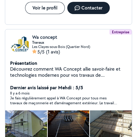
Voir le profil
Contacter
Entreprise
Wa concept
Travaux
Les Clayes-sous-Bois (Quartier Nord)
5/5
(1 avis)
Présentation
Découvrez comment WA Concept allie savoir-faire et
technologies modernes pour vos travaux de
construction, terrassement et isolation, garantissant
qualité et durabilité sur chaque projet.
Dernier avis laissé par Mehdi : 5/5
Il y a 6 mois
Je fais régulièrement appel à WA Concept pour tous mes
travaux de maçonnerie et d’aménagement extérieur. Le travail
est toujours excellent, soigné et réalisé dans les délais.
Récemment, ils m’ont installé un nouveau portail extérieur et le
résultat est impeccable. Une équipe sérieuse, efficace et de
confiance que je recommande sans hésitation.