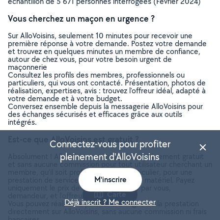
échantillon de 5 671 personnes interrogées (Février 2024)
Vous cherchez un maçon en urgence ?
Sur AlloVoisins, seulement 10 minutes pour recevoir une
première réponse à votre demande. Postez votre demande
et trouvez en quelques minutes un membre de confiance,
autour de chez vous, pour votre besoin urgent de
maçonnerie
Consultez les profils des membres, professionnels ou
particuliers, qui vous ont contacté. Présentation, photos de
réalisation, expertises, avis : trouvez l'offreur idéal, adapté à
votre demande et à votre budget.
Conversez ensemble depuis la messagerie AlloVoisins pour
des échanges sécurisés et efficaces grâce aux outils
intégrés.
Est-ce que AlloVoisins est gratuit ?
Connectez-vous pour profiter
pleinement d'AlloVoisins
Absolument ! AlloVoisins est un service entièrement gratuit
et sans aucune commission pour tout utilisateur cherchant un
membre, qu’il soit professionnel ou particulier, pour une
M'inscrire
prestation de service ou une location de matériel. Payez
uniquement le prix de la prestation, fixé par vous,
Carte
demandeur, et l’offreur.
Déjà inscrit ? Me connecter
Vous pouvez réaliser le paiement en ligne de la prestation
directement sur AlloVoisins, sans aucune commission ni frais
bancaires.