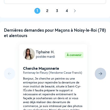
1
2
3
4
Page
suivante
Dernières demandes pour Maçons à Noisy-le-Roi (78)
et alentours
Tiphaine H.
À convenir
postée mardi
Cherche Maçonnerie
Fontenay-le-Fleury (Vendome Cesar Franck)
Bonjour, Je cherche un peintre ou une
entreprise pour repeindre la devanture de
mon institut de beauté, située à Saint-Cyr-
l'École il faudra préparer le support si
nécessaire et repeindre entièrement la
façade je souhaiterais un devis et si vous
avez déjà réaliser des devanture de
commerce, je suis intéressé par des photos
de vos réalisations Merci d'avance et hâte