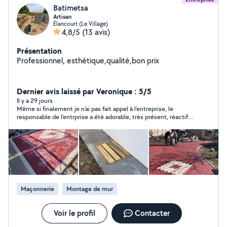
Batimetsa
Artisan
Élancourt (Le Village)
4,8/5
(13 avis)
Présentation
Professionnel, esthétique,qualité,bon prix
Dernier avis laissé par Veronique : 5/5
Il y a 29 jours
Même si finalement je n'ai pas fait appel à l'entreprise, le
responsable de l'entrprise a été adorable, très présent, réactif
et le devis qu'il m'a proposé était très aboradable. Un grand
merci pour votre gentillesse
Maçonnerie
Montage de mur
Voir le profil
Contacter