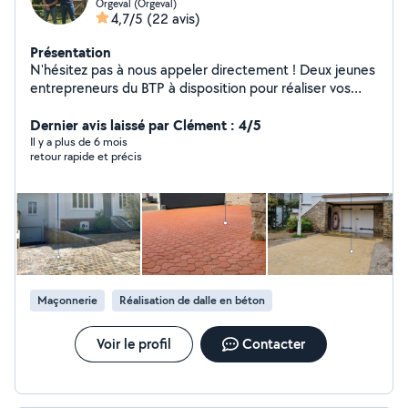
Orgeval (Orgeval)
4,7/5
(22 avis)
Présentation
N'hésitez pas à nous appeler directement ! Deux jeunes
entrepreneurs du BTP à disposition pour réaliser vos
travaux de : - Maçonnerie et bétonnage, -
Terrassements, - Assainissements et gestion de l'eau, -
Dernier avis laissé par Clément : 4/5
Pavage, goudronnage, - Travaux d'extérieur et
Il y a plus de 6 mois
retour rapide et précis
aménagement d'espaces verts, - Conducteurs d'engins,
Merci et à bientôt !
Maçonnerie
Réalisation de dalle en béton
Voir le profil
Contacter