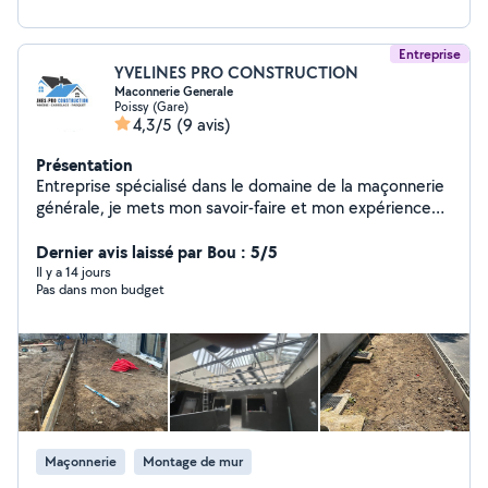
Entreprise
YVELINES PRO CONSTRUCTION
Maconnerie Generale
Poissy (Gare)
4,3/5
(9 avis)
Présentation
Entreprise spécialisé dans le domaine de la maçonnerie
générale, je mets mon savoir-faire et mon expérience
au service de vos projets de construction et de
rénovation. Mon entreprise intervient dans divers
Dernier avis laissé par Bou : 5/5
domaines, notamment la rénovation intérieure et
Il y a 14 jours
Pas dans mon budget
extérieure, les travaux de démolition, la pose de
carrelage ainsi que la construction. Soucieux du détail et
de la qualité du travail réalisé, je m'engage à fournir des
prestations soignées, durables et adaptées aux besoins
de chaque client. À l'écoute, réactif et rigoureux, je vous
accompagne tout au long de votre projet, de sa
conception jusqu'à sa réalisation, en vous apportant des
conseils personnalisés. Pour toute demande
Maçonnerie
Montage de mur
d'information ou de devis, n'hésitez pas à me contacter.