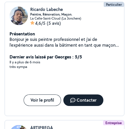
Particulier
Ricardo Labeche
Peintre, Rénovation, Maçon.
La Celle-Saint-Cloud (La Jonchere)
4,6/5
(5 avis)
Présentation
Bonjour je suis peintre professionnel et j'ai de
l'expérience aussi dans la bâtiment en tant que maçon.
Je suis polyvalent, sérieux, organisé et fiable. Je suis
disponible en île de France dès aujourd'hui. Je peux faire
Dernier avis laissé par Georges : 5/5
votre devis gratuitement. Merci de me contacter si vous
Il y a plus de 6 mois
très sympa
êtes intéressé par mon annonce. Cordialement Ricardo
Voir le profil
Contacter
Entreprise
ARTIPREGA