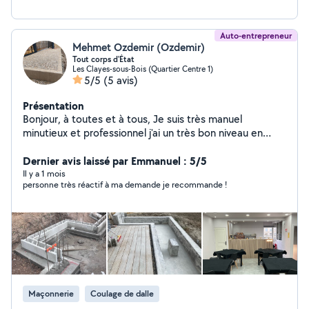
Auto-entrepreneur
Mehmet Ozdemir (Ozdemir)
Tout corps d'État
Les Clayes-sous-Bois (Quartier Centre 1)
5/5
(5 avis)
Présentation
Bonjour, à toutes et à tous, Je suis très manuel
minutieux et professionnel j'ai un très bon niveau en
main d'œuvre montage de meuble de cuisine salle de
bain parquet carrelage maçonnerie , je gère aussi
Dernier avis laissé par Emmanuel : 5/5
l'électricité la plomberie je touche vraiment à tout je
Il y a 1 mois
personne très réactif à ma demande je recommande !
reste à votre disposition pour plus de renseignements
n'hésitez pas . Cordialement.
Maçonnerie
Coulage de dalle