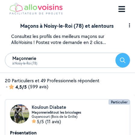
Maçons à Noisy-le-Roi (78) et alentours
Consultez les profils des meilleurs maçons sur
AlloVoisins ! Postez votre demande en 2 clics...
Maçonnerie
Reche
à Noisy-le-Roi (78)
20 Particuliers et 49 Professionnels répondent
-
4,5/5
(599 avis)
Particulier
Kouloun Diabate
Maçonnerie&tout les bricolages
Guyancourt (Bois de la Grille)
5/5
(11 avis)
Présentation