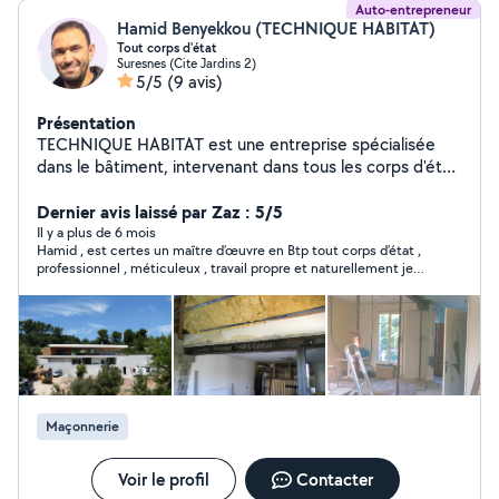
Auto-entrepreneur
Hamid Benyekkou (TECHNIQUE HABITAT)
Tout corps d'état
Suresnes (Cite Jardins 2)
5/5
(9 avis)
Présentation
TECHNIQUE HABITAT est une entreprise spécialisée
dans le bâtiment, intervenant dans tous les corps d'état
pour répondre à vos besoins de construction,
rénovation et aménagement. Forts de plus de 20
Dernier avis laissé par Zaz : 5/5
années d'expérience, nous mettons à votre service
Il y a plus de 6 mois
Hamid , est certes un maître d’œuvre en Btp tout corps d’état ,
notre expertise et notre savoir-faire pour réaliser vos
professionnel , méticuleux , travail propre et naturellement je
projets dans le respect des délais et des normes les
vous le recommande et certes vous y gagnerez en temps et en
plus strictes. Notre équipe, composée de
argent .-
professionnels qualifiés et expérimentés, est à votre
disposition pour prendre en charge des travaux variés :
gros œuvre, second œuvre, plomberie, électricité,
peinture, menuiserie, carrelage et bien plus encore.
Grâce à notre approche globale, nous assurons une
Maçonnerie
gestion complète de votre projet, de sa conception à
sa réalisation finale, tout en vous garantissant un service
de qualité à un prix compétitif. Vous pouvez voir
Voir le profil
Contacter