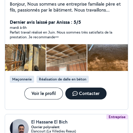
Bonjour, Nous sommes une entreprise familiale père et
fils, passionnés par le bâtiment. Nous travaillons
ensemble depuis plusieurs années et avons réalisé de
nombreux chantiers de rénovation, même si nous
Dernier avis laissé par Anissa : 5/5
n'avons pas toujours pensé à prendre des photos de
mardi à 6h
Parfait travail réalisé en Juin. Nous sommes très satisfaits de la
nos réalisations. Notre priorité est simple : travail
prestation. Je recommande++
sérieux, propre et clients satisfaits. Nous proposons
différents services : Rénovation intérieure Peinture
Plomberie Électricité Pose de sols Petits travaux de
maçonnerie Montage de meubles Petits bricolages et
réparations à domicile Nous intervenons aussi bien pour
des travaux de rénovation que pour des petits services
du quotidien (montage de meubles, petites réparations,
Maçonnerie
Réalisation de dalle en béton
aide à l'installation, etc.).
Voir le profil
Contacter
Entreprise
El Hassane El Bich
Ouvrier polyvalent
Élancourt (La Villedieu Reaux)