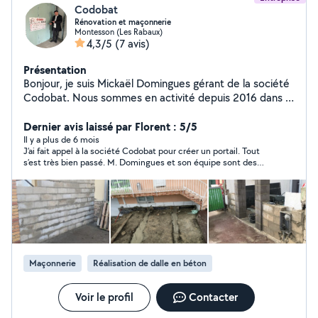
Codobat
Rénovation et maçonnerie
Montesson (Les Rabaux)
4,3/5
(7 avis)
Présentation
Bonjour, je suis Mickaël Domingues gérant de la société
Codobat. Nous sommes en activité depuis 2016 dans la
rénovation tout corps d'état et la petite maçonnerie.
Nous sommes situés à Montesson dans les Yvelines
Dernier avis laissé par Florent : 5/5
(78). Nous mettons notre savoir et nos compétences à
Il y a plus de 6 mois
J’ai fait appel à la société Codobat pour créer un portail. Tout
votre service. Nos prestations sont assurées et de
s’est très bien passé. M. Domingues et son équipe sont des
bonne qualité. Nous sommes une équipe compétente,
personnes très sérieuses. Je les recontacterai de nouveau si j’ai
qualifiée et très sérieuse. Nous faisons du vrai travail de
d’autres travaux.
professionnel, avec un très bon rapport qualité/prix.
N'hésitez pas à visiter nos divers réseaux sociaux et
notre site officiel. "Nous construisons vos sourires :)"
Maçonnerie
Réalisation de dalle en béton
Voir le profil
Contacter