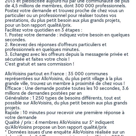
2013 et plébiscitée aujourd’hui par une communauté de plus
de 4,5 millions de membres, dont 300 000 professionnels.
Postez votre demande et trouvez proche de chez vous un
particulier ou un professionnel pour réaliser toutes vos
prestations, du plus petit besoin aux plus grands projets,
pour un bon rapport qualité/prix.
Facilitez votre quotidien en 3 étapes :
1. Postez votre demande : indiquez votre besoin en quelques
secondes.
2. Recevez des réponses d’offreurs particuliers et
professionnels en quelques minutes.
3. Echangez avec les offreurs depuis la messagerie privée et
sécurisée et faites votre choix !
C’est gratuit et sans commission !
AlloVoisins partout en France : 35 000 communes
représentées sur AlloVoisins, du plus petit village à la plus
grande ville, trouvez un membre à proximité de chez vous !
Efficace : Une demande postée toutes les 10 secondes, 3.6
millions de demandes postées par an
Généraliste : 1 250 types de besoins différents, tout est
possible sur AlloVoisins, du plus petit besoin aux plus grands
projets.
Rapide : 10 minutes pour recevoir une première réponse à
votre demande
Qualité / prix : 4 membres AlloVoisins sur 5* indiquent
qu’AlloVoisins propose un bon rapport qualité/prix
* Données issues d’une enquête AlloVoisins réalisée sur un