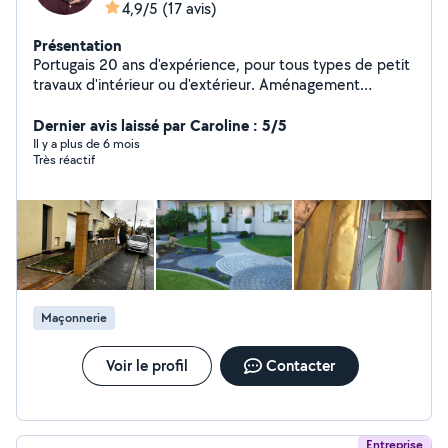
4,9/5
(17 avis)
Présentation
Portugais 20 ans d'expérience, pour tous types de petit
travaux d'intérieur ou d'extérieur. Aménagement
extérieur, pose des pavés et terrasse Enlèvement des
gravats par camion si besoin Terrassement Divers
Dernier avis laissé par Caroline : 5/5
services
Il y a plus de 6 mois
Très réactif
Maçonnerie
Voir le profil
Contacter
Entreprise