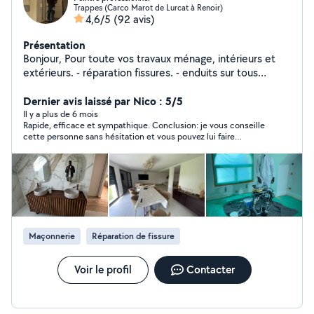
Trappes (Carco Marot de Lurcat à Renoir)
4,6/5
(92 avis)
Présentation
Bonjour, Pour toute vos travaux ménage, intérieurs et
extérieurs. - réparation fissures. - enduits sur tous
supports, murs et plafonds pose de carrelage et le
faïence, sol et mur, pose de receveur de douche,
Dernier avis laissé par Nico : 5/5
italienne, pose des toilettes suspendue avec son
Il y a plus de 6 mois
Rapide, efficace et sympathique. Conclusion: je vous conseille
coffrage Pose plaque murs et plafonds. - isolations en
cette personne sans hésitation et vous pouvez lui faire
laine de verre et polystyrène...etc - pose bande a joint
confiance
et bande armée pour les joints de plaque. -couche
d'impression - peinture en acrylique,satin...etc avec
couleur tout dépend du client. Décapage et pose de
papier peint. - pose de lino parquet, pose installation
d'électricité, boîte, interrupteur, prises, lampes. -
évacuation des eaux en tuyauterie PVC. - montage
Maçonnerie
Réparation de fissure
meuble, lit, dressing. - fixations support TV, cadre
décoratif, miroirs, portemanteau sur murs. nettoyage
jardins. - ainsi tout bricolage en maçonnerie. Veuillez me
Voir le profil
Contacter
contacter pour un devis gratuit. Expérience de plus de
10 ans dans le domaine. Travail professionnel, bonne
qualité et meilleurs prix