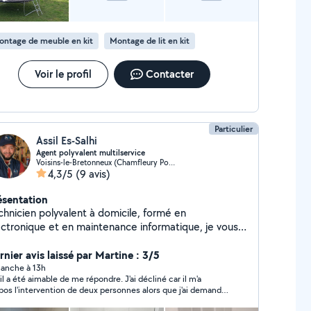
ontage de meuble en kit
Montage de lit en kit
Voir le profil
Contacter
Particulier
Assil Es-Salhi
Agent polyvalent multilservice
Voisins-le-Bretonneux (Chamfleury Port Royal)
4,3/5
(9 avis)
ésentation
chnicien polyvalent à domicile, formé en
ectronique et en maintenance informatique, je vous
compagne avec sérieux pour vos installations,
ations et petits travaux. Informatique : diagnostic
rnier avis laissé par Martine : 3/5
 dépannage PC Windows, installation de box,
anche à 13h
il a été aimable de me répondre. J'ai décliné car il m'a
rimantes, Wi-Fi, logiciels et périphériques.
pos l'intervention de deux personnes alors que j'ai demandé
ectronique & électroménager : recherche de panne,
 seule personne. Le tarif est plus élevé que le prix de l'abri
ntrôle de cartes électroniques et réparation de TV,