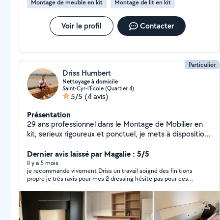
Montage de meuble en kit
Montage de lit en kit
Voir le profil
Contacter
Particulier
Driss Humbert
Nettoyage à domicile
Saint-Cyr-l'École (Quartier 4)
5/5
(4 avis)
Présentation
29 ans professionnel dans le Montage de Mobilier en
kit, serieux rigoureux et ponctuel, je mets à disposition
mon savoir-faire, tarif intéressant le Montage et mon
métier (zero626373614
Dernier avis laissé par Magalie : 5/5
Il y a 5 mois
je recommande vivement Driss un travail soigné des finitions
propre je très ravis pour mes 2 dressing hésite pas pour ces
services il est top rien a dire merci beaucoup