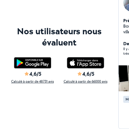
Pr
Bonjour, Tout peut 
Nos utilisateurs nous
vi
bes
évaluent
qu
De
typ
Il y
trè
4,6/5
4,6/5
Calculé à partir de 48731 avis
Calculé à partir de 66000 avis
M