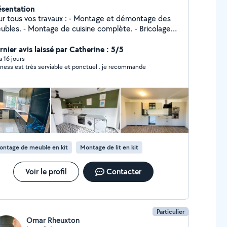
ésentation
ous vos travaux : - Montage et démontage des
ubles. - Montage de cuisine complète. - Bricolage
avaux. Je suis entièrement disponible :
45397857
rnier avis laissé par Catherine : 5/5
 a 16 jours
ness est très serviable et ponctuel . je recommande
ontage de meuble en kit
Montage de lit en kit
Voir le profil
Contacter
Particulier
Omar Rheuxton