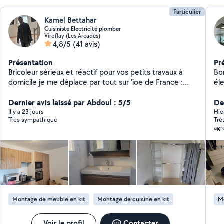
Particulier
Kamel Bettahar
Cuisiniste Electricité plomber
Viroflay (Les Arcades)
4,8/5
(41 avis)
Présentation
Pr
Bricoleur sérieux et réactif pour vos petits travaux à
Bo
domicile je me déplace par tout sur 'ioe de France :
él
Montage de meubles, Fixation TV/étagères, Pose
tr
luminaires, Réparations plomberie et électricité.
Dernier avis laissé par Abdoul : 5/5
sat
Der
Nettoyage de terrasse, Garage Balcon et organisation
mo
Il y a 23 jours
Hie
Tres sympathique
Trè
et optimisation et création des espaces du rangement
cli
agr
Placard, Cave ....
mi
Montage de meuble en kit
Montage de cuisine en kit
M
Voir le profil
Contacter