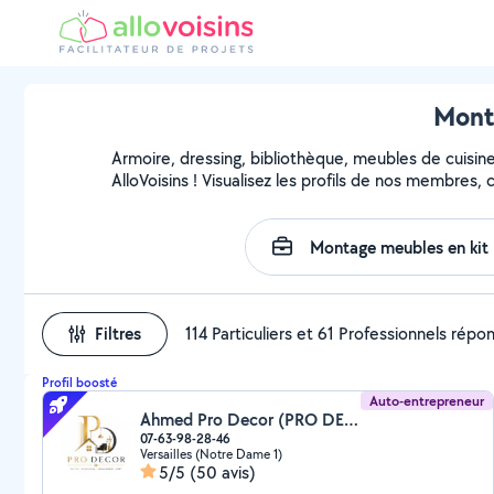
Monte
Armoire, dressing, bibliothèque, meubles de cuisin
AlloVoisins ! Visualisez les profils de nos membres,
Filtres
114 Particuliers et 61 Professionnels répo
Profil boosté
Auto-entrepreneur
Ahmed Pro Decor (PRO DECOR)
07-63-98-28-46
Versailles (Notre Dame 1)
5/5
(50 avis)