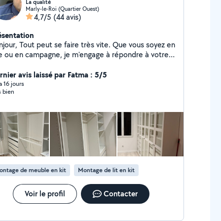
La qualité
Marly-le-Roi (Quartier Ouest)
4,7/5
(44 avis)
ésentation
se faire très vite. Que vous soyez en
lle ou en campagne, je m'engage à répondre à votre
oin du lundi au dimanche et jours fériés. Je suis
alifié et compétant pour monter ou démonter tous
rnier avis laissé par Fatma : 5/5
es de meubles, à votre domicile, quelle que soit la
 a 16 jours
s bien
quantité ou la marque. Cordialement Omar
ontage de meuble en kit
Montage de lit en kit
Voir le profil
Contacter