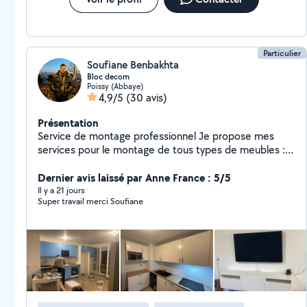
Particulier
Soufiane Benbakhta
Bloc decom
Poissy (Abbaye)
4,9/5
(30 avis)
Présentation
Service de montage professionnel Je propose mes
services pour le montage de tous types de meubles :
armoires en bois, dressings, étagères, ainsi que le
rayonnage lourd et mi-lourd. Travail sérieux, rapide et
Dernier avis laissé par Anne France : 5/5
soigné, avec une bonne expérience dans le domaine.
Il y a 21 jours
Super travail merci Soufiane
Que ce soit pour votre maison, garage, magasin ou
entrepôt, je m'adapte à vos besoins. Contactez-moi
pour plus d'informations ou pour un devis.