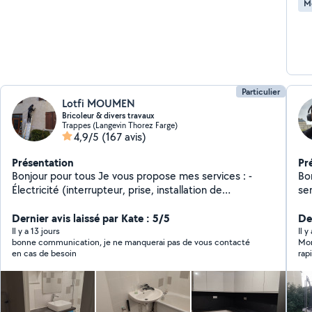
M
Particulier
Lotfi MOUMEN
Bricoleur & divers travaux
Trappes (Langevin Thorez Farge)
4,9/5
(167 avis)
Présentation
Pr
Bonjour pour tous Je vous propose mes services : -
Bo
Électricité (interrupteur, prise, installation de
se
luminaires...). - Plombier (changement de robinet,
de
création d'installation, débouchage canalisation...). -
Dernier avis laissé par Kate : 5/5
dé
Der
Montage meubles. - Pose parquet et Lino. - Fixations
classique. Je sui
Il y a 13 jours
Il y
bonne communication, je ne manquerai pas de vous contacté
Mons
murales ( tringle,TV, miroir....). - Peinture, Induit... -
pa
en cas de besoin
Carrelage. Pour tout vous explications ,n'hésitez pas de
dé
m'appeler: ziro six , soisent sept, soisent sept,qarent
trois, quatre-vingt dix-huit.