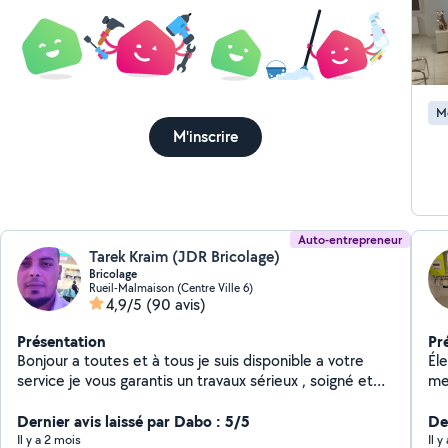
bûc
lav
réf
Mon
dre
en
M
Do
M'inscrire
obj
Tra
dou
pré
à l
Auto-entrepreneur
Tarek Kraim (JDR Bricolage)
Bricolage
Rueil-Malmaison (Centre Ville 6)
4,9/5
(90 avis)
Présentation
Pr
Bonjour a toutes et à tous je suis disponible a votre
Électri
service je vous garantis un travaux sérieux , soigné et
me
efficace avec une vraie attention aux détails , N'hésitez
pas à me contacter
Dernier avis laissé par Dabo : 5/5
De
Il y a 2 mois
Il y