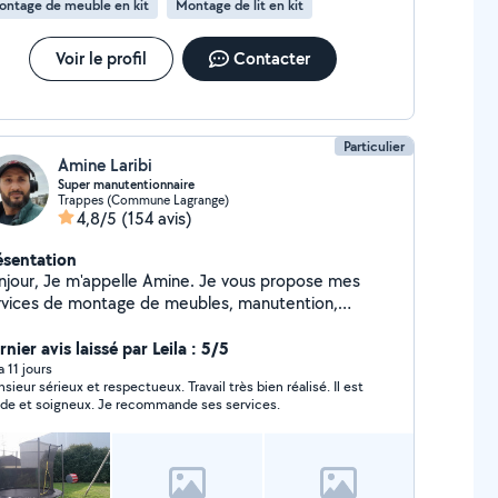
ontage de meuble en kit
Montage de lit en kit
Voir le profil
Contacter
Particulier
Amine Laribi
Super manutentionnaire
Trappes (Commune Lagrange)
4,8/5
(154 avis)
ésentation
njour, Je m'appelle Amine. Je vous propose mes
rvices de montage de meubles, manutention,
molition, port de charges lourdes et aide au
ménagement. Je fais aussi le ménage, gros et
nier avis laissé par Leila : 5/5
s sportif et le travail difficile ne me fait
 a 11 jours
ieur sérieux et respectueux. Travail très bien réalisé. Il est
s peur. Faîtes-moi confiance vous serez jamais
rapide et soigneux. Je recommande ses services.
çus. A très bientôt