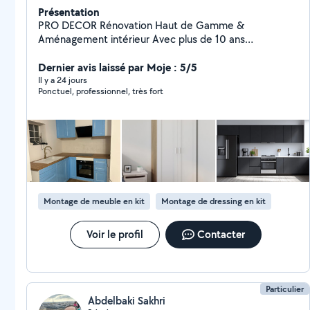
Présentation
PRO DECOR Rénovation Haut de Gamme &
Aménagement intérieur Avec plus de 10 ans
d'expérience dans le bâtiment et la rénovation
intérieure, PRO DECOR transforme vos espaces avec
Dernier avis laissé par Moje : 5/5
un travail propre, moderne et des finitions
Il y a 24 jours
Ponctuel, professionnel, très fort
impeccables. Plus de 10 ans d'expérience Travail
sérieux et professionnel Finitions haut de gamme
Respect des délais et chantier toujours propre
Intervention rapide et efficace Nos services : Peinture
intérieure / extérieure Enduit, placo & bandes Pose
parquet & carrelage Rénovation cuisine & salle de bain
Travaux de rénovation complète Intervention partout
en Île-de-France Disponible 7j/7 Ahmed PRO DECOR
Montage de meuble en kit
Montage de dressing en kit
07-63-98-28-46
Voir le profil
Contacter
Particulier
Abdelbaki Sakhri