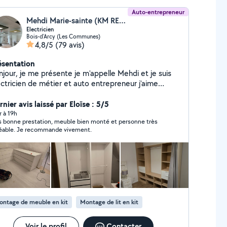
Auto-entrepreneur
Mehdi Marie-sainte (KM RENOV)
Electricien
Bois-d'Arcy (Les Communes)
4,8/5
(79 avis)
ésentation
njour, je me présente je m'appelle Mehdi et je suis
ectricien de métier et auto entrepreneur j'aime
availler rigoureusement et soigneusement ma
isfaction dépend de celle du client j'aime que tout le
nier avis laissé par Eloïse : 5/5
nde soit content vous comme moi. À l'écoute du
r à 19h
s bonne prestation, meuble bien monté et personne très
ent je fais en sorte que la prestation se passe du
éable. Je recommande vivement.
eux possible.
ontage de meuble en kit
Montage de lit en kit
Voir le profil
Contacter