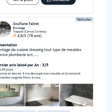
Particulier
Soufiane Fakret
Bricolage
Trappes (Camus Cocteau)
4,8/5
(78 avis)
ésentation
ntage de cuisine dressing tout type de meubles
ence plomberie ect......
nier avis laissé par An : 5/5
 a 20 jours
rtois et discret. Il m’a découpé mon meuble et l’a remonté
de manière soignée Merci à vous