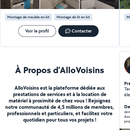
Montage de meuble en kit
Montage de lit en kit
M
Voir le profil
Contacter
À Propos d’AlloVoisins
Pr
AlloVoisins est la plateforme dédiée aux
Te
prestations de services et à la location de
él
matériel à proximité de chez vous ! Rejoignez
ac
notre communauté de 4,5 millions de membres,
répar
De
et
dim
professionnels et particuliers, et facilitez votre
Ass
imp
quotidien pour tous vos projets !
pro
Él
une
co