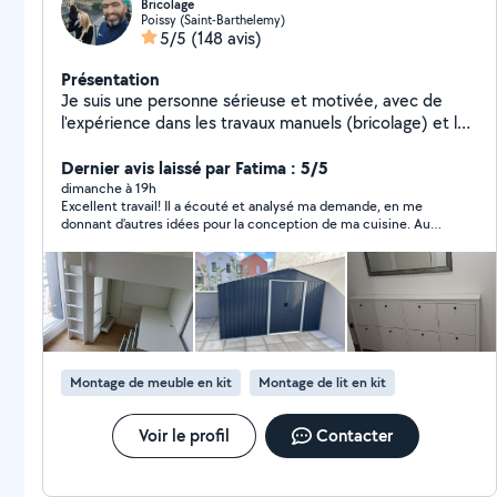
Bricolage
Poissy (Saint-Barthelemy)
5/5
(148 avis)
Présentation
Je suis une personne sérieuse et motivée, avec de
l'expérience dans les travaux manuels (bricolage) et les
installations domestiques. Je suis prêt à offrir mes
services pour différents travaux tels que la pose de
Dernier avis laissé par Fatima : 5/5
carrelage, l'installation de cuisines préfabriquées et
dimanche à 19h
Excellent travail! Il a écouté et analysé ma demande, en me
diverses réparations à domicile. Je m'engage à fournir
donnant d’autres idées pour la conception de ma cuisine. Au
un travail soigné, à respecter les délais et à garantir la
final je suis très satisfaite du résultat. Je recommande
satisfaction de mes clients.
vivement et n’hésiterais pas à refaire appel à lui pour de futurs
travaux
Montage de meuble en kit
Montage de lit en kit
Voir le profil
Contacter