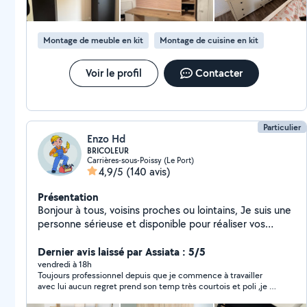
Montage de meuble en kit
Montage de cuisine en kit
Voir le profil
Contacter
Particulier
Enzo Hd
BRICOLEUR
Carrières-sous-Poissy (Le Port)
4,9/5
(140 avis)
Présentation
Bonjour à tous, voisins proches ou lointains, Je suis une
personne sérieuse et disponible pour réaliser vos
travaux : - Peinture - Dépannage en électricité - Pose et
remplacement de papier peint - accrocher, les TV sur
Dernier avis laissé par Assiata : 5/5
le mur - Montage de meubles toutes marques et
vendredi à 18h
Toujours professionnel depuis que je commence à travailler
fixation au mur (rapide, soigné et sans stress) -
avec lui aucun regret prend son temp très courtois et poli ,je le
Installation de luminaires et remplacement
recommande à 100%
d'interrupteurs - Montage et installation des ventilateur