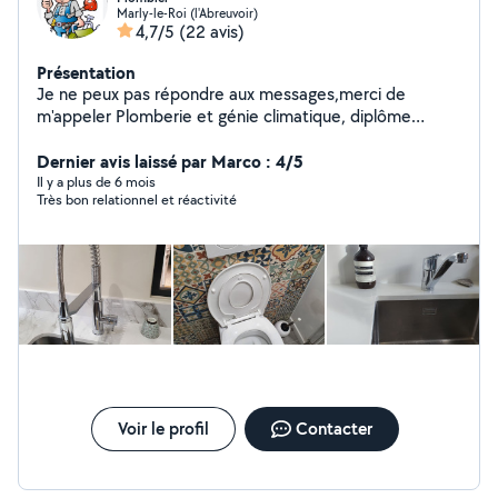
Marly-le-Roi (l'Abreuvoir)
4,7/5
(22 avis)
Présentation
Je ne peux pas répondre aux messages,merci de
m'appeler Plomberie et génie climatique, diplôme
obtenu. Installation Robinet, Mitigeur, Chasse d'eau
WC,dépannage, climatisation, entretien et diagnostic.
Dernier avis laissé par Marco : 4/5
Cuivre et PvC, je travaille également avec un associé
Il y a plus de 6 mois
Très bon relationnel et réactivité
plombier. Devis gratuit avec mon associé.
Voir le profil
Contacter