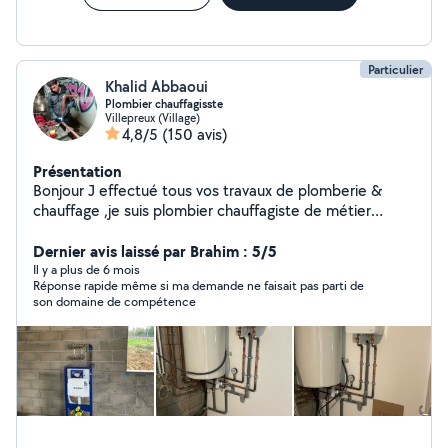
Particulier
Khalid Abbaoui
Plombier chauffagisste
Villepreux (Village)
4,8/5
(150 avis)
Présentation
Bonjour J effectué tous vos travaux de plomberie &
chauffage ,je suis plombier chauffagiste de métier
depuis 2005, j'ai plus de 15 ans d'expérience, je vous
propose mes services dépannage , recherche de fuite ,
Dernier avis laissé par Brahim : 5/5
installation radiateur , création salle de bain
Il y a plus de 6 mois
Réponse rapide même si ma demande ne faisait pas parti de
,changement des robinets de radiateurs,remplacement
son domaine de compétence
Mecanisme wc, création alimentation et évacuation
pour lave linge ou machine à laver Installation chauffe
eau, chaudière Débouchage , évier , lavabo .. j' ai tout le
matériel pour travailler vous m envoyez des photos je
vous dis le prix... A bientôt....