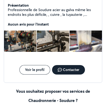
Présentation
Professionnelle de Soudure acier au galva même les
endroits les plus déficile, , cuivre , la tuyauterie ,
bricolage plomberie, création installation hydraulique
pour le chauffage, réparation les fuite
Aucun avis pour l'instant
Voir le profil
Contacter
Vous souhaitez proposer vos services de
Chaudronnerie - Soudure ?