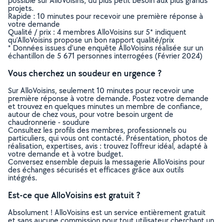
possible sur AlloVoisins, du plus petit besoin aux plus grands
projets.
Rapide : 10 minutes pour recevoir une première réponse à
votre demande
Qualité / prix : 4 membres AlloVoisins sur 5* indiquent
qu’AlloVoisins propose un bon rapport qualité/prix
* Données issues d’une enquête AlloVoisins réalisée sur un
échantillon de 5 671 personnes interrogées (Février 2024)
Vous cherchez un soudeur en urgence ?
Sur AlloVoisins, seulement 10 minutes pour recevoir une
première réponse à votre demande. Postez votre demande
et trouvez en quelques minutes un membre de confiance,
autour de chez vous, pour votre besoin urgent de
chaudronnerie - soudure
Consultez les profils des membres, professionnels ou
particuliers, qui vous ont contacté. Présentation, photos de
réalisation, expertises, avis : trouvez l'offreur idéal, adapté à
votre demande et à votre budget.
Conversez ensemble depuis la messagerie AlloVoisins pour
des échanges sécurisés et efficaces grâce aux outils
intégrés.
Est-ce que AlloVoisins est gratuit ?
Absolument ! AlloVoisins est un service entièrement gratuit
et sans aucune commission pour tout utilisateur cherchant un