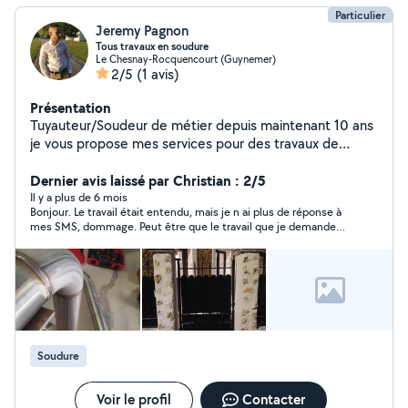
Particulier
Jeremy Pagnon
Tous travaux en soudure
Le Chesnay-Rocquencourt (Guynemer)
2/5
(1 avis)
Présentation
Tuyauteur/Soudeur de métier depuis maintenant 10 ans
je vous propose mes services pour des travaux de
soudure, acier/inox/alu. Fabrication/rénovation portail,
échappement etc.. Toujours très professionel dans mes
Dernier avis laissé par Christian : 2/5
réalisations n'hestitez pas a me contactez pour plus de
Il y a plus de 6 mois
Bonjour. Le travail était entendu, mais je n ai plus de réponse à
renseignement.
mes SMS, dommage. Peut être que le travail que je demande
ne lui convient pas, il suffit de le dire. Cordialement
Soudure
Voir le profil
Contacter