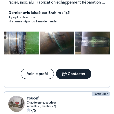
l'acier, inox, alu : Fabrication échappement Réparation et
fabrication de portail Pour tout autre projet, me
contacter au 06-29-38-01-03
Dernier avis laissé par Brahim : 1/5
Il y a plus de 6 mois
N a jamais répondu à ma demande
Voir le profil
Contacter
Particulier
Youcef
Chauderenrie, soudeur
Versailles (Chantiers 7)
-/5