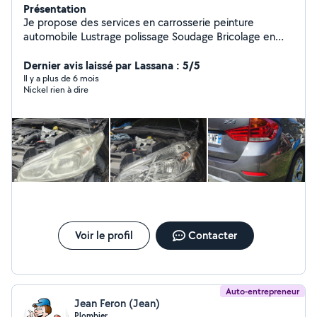
Présentation
Je propose des services en carrosserie peinture
automobile Lustrage polissage Soudage Bricolage en
tous genre en fonction des demandes Cordialement a
vous J'ai beaucoup de demandes qui ne sont pas dans
Dernier avis laissé par Lassana : 5/5
mon périmètre je ne peu pas vous répondre envoyé moi
Il y a plus de 6 mois
Nickel rien à dire
un message Zéro six 71-62-99-00
Voir le profil
Contacter
Auto-entrepreneur
Jean Feron (Jean)
Plombier