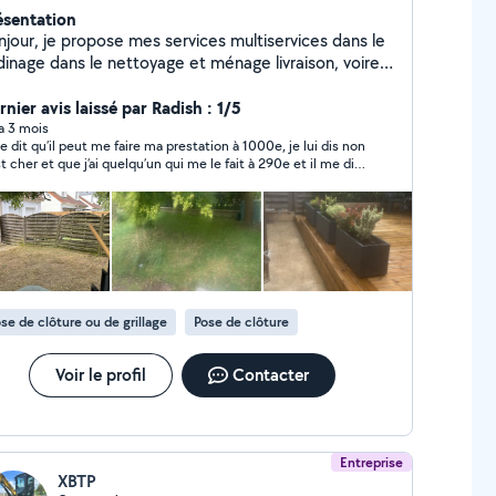
ésentation
njour, je propose mes services multiservices dans le
rdinage dans le nettoyage et ménage livraison, voire
us
nier avis laissé par Radish : 1/5
 a 3 mois
me dit qu’il peut me faire ma prestation à 1000e, je lui dis non
st cher et que j’ai quelqu’un qui me le fait à 290e et il me dit
il peut me le faire à 270e… si vous voulez arnaquer quelqu’un
e le mieu.. -_-
se de clôture ou de grillage
Pose de clôture
Voir le profil
Contacter
Entreprise
XBTP