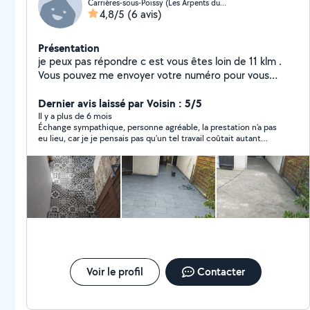
Carrières-sous-Poissy (Les Arpents du Prieur)
4,8/5
(6 avis)
Présentation
je peux pas répondre c est vous êtes loin de 11 klm .
Vous pouvez me envoyer votre numéro pour vous
rappeler merci professionnel dans la maçonnerie
générale et rénovation intérieure et extérieure pose
Dernier avis laissé par Voisin : 5/5
carrelage peinture enduit montage meuble collage de
Il y a plus de 6 mois
Échange sympathique, personne agréable, la prestation n’a pas
dalle béton armé e chappe pose pierre naturelle
eu lieu, car je je pensais pas qu’un tel travail coûtait autant
d’argent. Merci Rachid
Voir le profil
Contacter