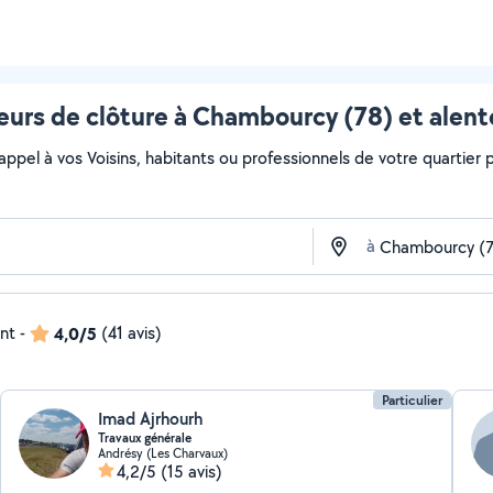
eurs de clôture à Chambourcy (78) et alent
 appel à vos Voisins, habitants ou professionnels de votre quartier po
à
ent
-
4,0/5
(41 avis)
Particulier
Imad Ajrhourh
Travaux générale
Andrésy (Les Charvaux)
4,2/5
(15 avis)