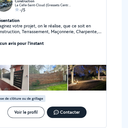
Construction
La Celle-Saint-Cloud (Gressets Centre Garenne Bechevet)
-/5
ésentation
ginez votre projet, on le réalise, que ce soit en
nstruction, Terrassement, Maçonnerie, Charpente,
uverture et Aménagement extérieur, nous avons
xpertise et le savoir faire dans tous les travaux de
cun avis pour l'instant
os œuvre.
se de clôture ou de grillage
Voir le profil
Contacter