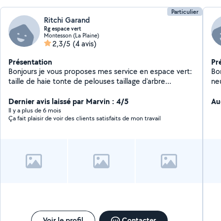
Particulier
Ritchi Garand
Rg espace vert
Montesson (La Plaine)
2,3/5
(4 avis)
Présentation
Pr
Bonjours je vous proposes mes service en espace vert:
Bon
taille de haie tonte de pelouses taillage d'arbre
ne
Abattage Pour plus de renseignements veuillez me
contacter en mp cordialement.
Dernier avis laissé par Marvin : 4/5
Au
Il y a plus de 6 mois
Ça fait plaisir de voir des clients satisfaits de mon travail
Voir le profil
Contacter