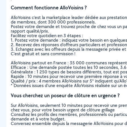
Comment fonctionne AlloVoisins ?
AlloVoisins c’est la marketplace leader dédiée aux prestatio
de membres, dont 300 000 professionnels.
Postez votre demande et trouvez proche de chez vous un parti
rapport qualité/prix.
Facilitez votre quotidien en 3 étapes :
1. Postez votre demande : indiquez votre besoin en quelque
2. Recevez des réponses d’offreurs particuliers et professio
3. Echangez avec les offreurs depuis la messagerie privée et 
C’est gratuit et sans commission !
AlloVoisins partout en France : 35 000 communes représentées 
Efficace : Une demande postée toutes les 10 secondes, 3.6
Généraliste : 1 250 types de besoins différents, tout est poss
Rapide : 10 minutes pour recevoir une première réponse à 
Qualité / prix : 4 membres AlloVoisins sur 5* indiquent qu’All
* Données issues d’une enquête AlloVoisins réalisée sur un é
Vous cherchez un poseur de clôture en urgence ?
Sur AlloVoisins, seulement 10 minutes pour recevoir une p
chez vous, pour votre besoin urgent de clôture grillage
Consultez les profils des membres, professionnels ou particuli
demande et à votre budget.
Conversez ensemble depuis la messagerie AlloVoisins pour de