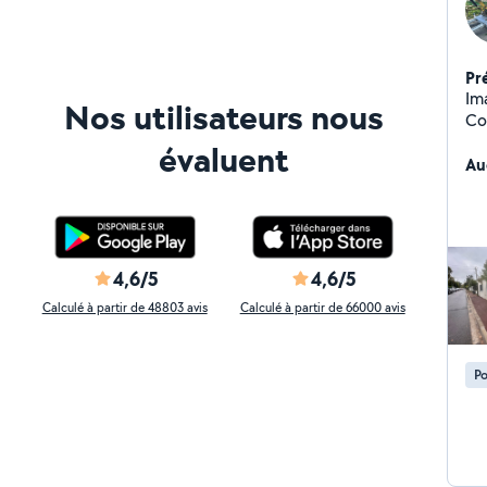
Pr
Ima
Nos utilisateurs nous
Co
Co
évaluent
l'e
Au
gr
4,6/5
4,6/5
Calculé à partir de 48803 avis
Calculé à partir de 66000 avis
Po