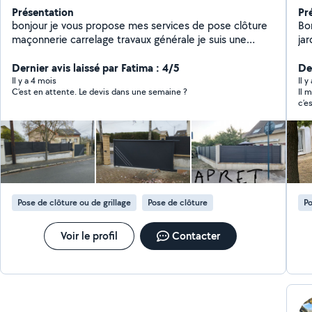
Présentation
Pr
bonjour je vous propose mes services de pose clôture
Bo
maçonnerie carrelage travaux générale je suis une
ja
personne sérieuse bien cordialement imad
pl
Dernier avis laissé par Fatima : 4/5
Der
Il y a 4 mois
Il y
C’est en attente. Le devis dans une semaine ?
Il 
c’e
qu’
fait
Pose de clôture ou de grillage
Pose de clôture
Po
Voir le profil
Contacter