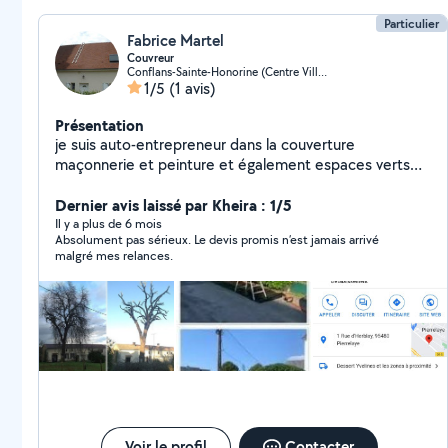
Particulier
Fabrice Martel
Couvreur
Conflans-Sainte-Honorine (Centre Ville)
1/5
(1 avis)
Présentation
je suis auto-entrepreneur dans la couverture
maçonnerie et peinture et également espaces verts
avec un collègue paysagiste
Dernier avis laissé par Kheira : 1/5
Il y a plus de 6 mois
Absolument pas sérieux. Le devis promis n’est jamais arrivé
malgré mes relances.
Voir le profil
Contacter