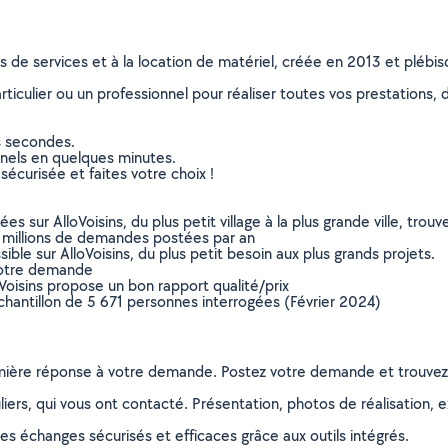
ns de services et à la location de matériel, créée en 2013 et plébi
culier ou un professionnel pour réaliser toutes vos prestations, d
s secondes.
nnels en quelques minutes.
sécurisée et faites votre choix !
sur AlloVoisins, du plus petit village à la plus grande ville, tro
 millions de demandes postées par an
ible sur AlloVoisins, du plus petit besoin aux plus grands projets.
votre demande
oVoisins propose un bon rapport qualité/prix
chantillon de 5 671 personnes interrogées (Février 2024)
remière réponse à votre demande. Postez votre demande et trouve
ers, qui vous ont contacté. Présentation, photos de réalisation, exp
s échanges sécurisés et efficaces grâce aux outils intégrés.