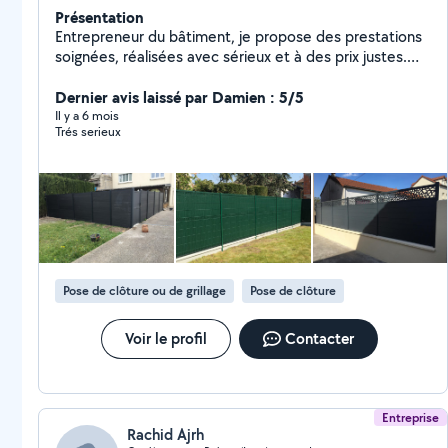
Présentation
Entrepreneur du bâtiment, je propose des prestations
soignées, réalisées avec sérieux et à des prix justes.
Spécialisé dans les travaux d'aménagement extérieur
et de second œuvre, j'interviens notamment pour :
Dernier avis laissé par Damien : 5/5
Clôtures : bois, composite, béton Terrasses : bois et
Il y a 6 mois
Trés serieux
bois composite Pose de gazon synthétique Pergolas et
vérandas Petits travaux de maçonnerie liés à l'extérieur
Travail propre, finitions soignées et respect des délais.
Devis gratuit et réponse rapide via la messagerie
AlloVoisins.
Pose de clôture ou de grillage
Pose de clôture
Voir le profil
Contacter
Entreprise
Rachid Ajrh