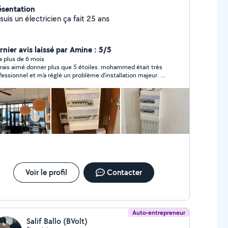
ésentation
suis un électricien ça fait 25 ans
rnier avis laissé par Amine : 5/5
y a plus de 6 mois
urais aimé donner plus que 5 étoiles. mohammed était très
fessionnel et m'a réglé un problème d'installation majeur. Je
recommande très vivement. Grand merci Mohammed
Voir le profil
Contacter
Auto-entrepreneur
Salif Ballo (BVolt)