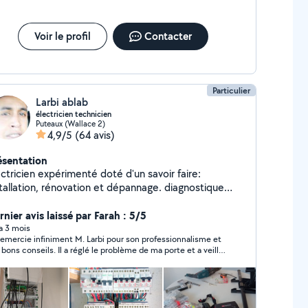
Voir le profil
Contacter
Particulier
Larbi ablab
électricien technicien
Puteaux (Wallace 2)
4,9/5
(64 avis)
ésentation
ctricien expérimenté doté d'un savoir faire:
stallation, rénovation et dépannage. diagnostique
plet de l'installation, mise en conformité selon
rme NFC 15-100.et conseils ....o661323219
nier avis laissé par Farah : 5/5
 a 3 mois
remercie infiniment M. Larbi pour son professionnalisme et
 bons conseils. Il a réglé le problème de ma porte et a veillé
e que tout marche convenablement désormais. Courtois et
pathique, il m'a mis très à l'aise. La prestation est d'un
t qualité-prix excellent. Je recommande M. Larbi a
00%