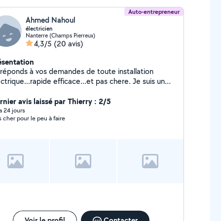
Auto-entrepreneur
Ahmed Nahoul
électricien
Nanterre (Champs Pierreux)
4,3/5
(20 avis)
ésentation
 réponds à vos demandes de toute installation
ctrique...rapide efficace...et pas chere. Je suis un
ectricien de plus 30ans d expérience. Spécialisée en
novation et depanage 662160031
nier avis laissé par Thierry : 2/5
 a 24 jours
s cher pour le peu à faire
Voir le profil
Contacter