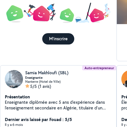
M'inscrire
Auto-entrepreneur
Samia Makhloufi (SBL)
Enseignante
Nanterre (Hotel de Ville)
5/5
(1 avis)
Présentation
Pr
Enseignante diplômée avec 5 ans d'expérience dans
Él
l'enseignement secondaire en Algérie, titulaire d'un
pr
Doctorat et d'un Master 2. J'ai également travaillé 2
ans dans une école maternelle, ce qui m'a permis de
Dernier avis laissé par Fouad : 5/5
Der
développer une solide expérience dans la prise en
Il y a 6 mois
Il 