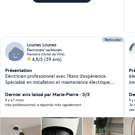
Particulier
Lounes Lounes
Électricien/ technicien
Nanterre (Hotel de Ville)
4,8/5
(39 avis)
Présentation
Pr
Électricien professionnel avec 18ans d'expérience.
éle
Spécialisé en installation et maintenance électrique,
in
caméra de surveillance. Réseau informatiques et
com
centrales d'alarme. Travail soigné, sérieux et respect
Dernier avis laissé par Marie-Pierre : 5/5
no
Der
des délais.
Il y a 1 mois
Il y
très professionnel, a répondu très rapidement
Je 
ses
à c
sym
rappor
10