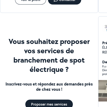
Vous souhaitez proposer
Pr
ÉLE
vos services de
RE
branchement de spot
Der
électrique ?
Il y
Dim
pro
éle
éga
Inscrivez-vous et répondez aux demandes près
fac
de chez vous !
Proposer mes services