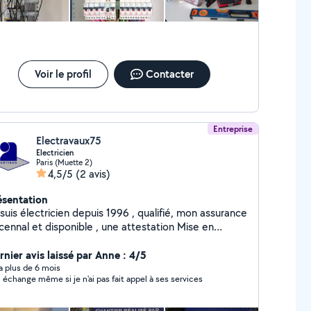
Voir le profil
Contacter
Entreprise
Electravaux75
Electricien
Paris (Muette 2)
4,5/5
(2 avis)
ésentation
lectricien depuis 1996 , qualifié, mon assurance
sponible , une attestation Mise en
urité des installations électriques à été effectuée
nsuel, et ma été délivré,également une
rnier avis laissé par Anne : 4/5
estation sur les capacités énergétique et acuise .
y a plus de 6 mois
 échange même si je n'ai pas fait appel à ses services
suivi après chantier et requis. Des devis gratuit et
sonnalisé sont fournie .