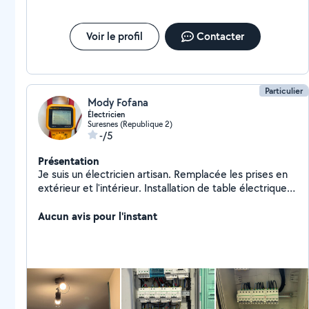
décoratifs, etc.) pour transformer et embellir vos
espaces. Travaux de plâtrerie: préparation des
surfaces, pose de plâtre, réalisation de cloisons et
Voir le profil
Contacter
faux-plafonds, réfection de murs endommagés
Particulier
Mody Fofana
Électricien
Suresnes (Republique 2)
-/5
Présentation
Je suis un électricien artisan. Remplacée les prises en
extérieur et l'intérieur. Installation de table électriques.
Dépannage les éclairage l'intérieur, extérieur.
Aucun avis pour l'instant