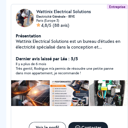
N'hesitez pas à me contacter pour discuter de votre
projet ou obtenir un devis
Entreprise
Wattinix Electrical Solutions
Électricité Générale - IRVE
Paris (Europe 3)
4,8/5
(88 avis)
Présentation
Wattinix Electrical Solutions est un bureau d'études en
électricité spécialisé dans la conception et
l'optimisation d'installations électriques conformes,
performantes et durables. Nous accompagnons les
Dernier avis laissé par Léa : 5/5
acteurs du bâtiment et des collectivités avec une
Il y a plus de 6 mois
Très gentil, Rodrigue m'a permis de résoudre une petite panne
approche rigoureuse, orientée sécurité, efficacité
dans mon appartement, je recommande !
énergétique et pérennité des projets. Nos expertises
Études et conception de plans électriques (courants
forts et courants faibles) Bilans de puissance et
dimensionnement des installations Études techniques
pour projets neufs et rénovations Audits électriques,
diagnostics et analyses de conformité Études IRVE et
accompagnement à la mise en place de bornes de
recharge Dossiers techniques et attestations
CONSUEL Missions de conseil, d'assistance technique
et de suivi de projet Zone d'intervention Paris, Île-de-
Voir le profil
Contacter