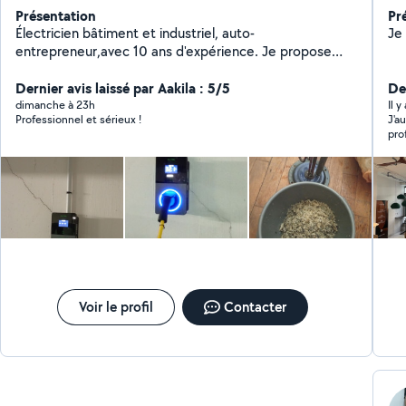
Présentation
Pr
Électricien bâtiment et industriel, auto-
Je 
entrepreneur,avec 10 ans d'expérience. Je propose
mes services pour vos travaux d'électricité intérieure :
dépannage, installation, rénovation, mise aux normes,
Dernier avis laissé par Aakila : 5/5
De
éclairage et bricolage et installation vidéo surveillance
dimanche à 23h
Il 
Professionnel et sérieux !
J'a
pro
le 
Voir le profil
Contacter