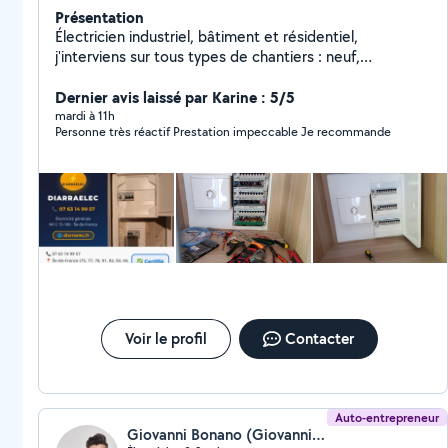
Présentation
Électricien industriel, bâtiment et résidentiel,
j'interviens sur tous types de chantiers : neuf,
rénovation ou dépannage. Sérieux, ponctuel et
expérimenté, je garantis un travail propre, conforme
Dernier avis laissé par Karine : 5/5
aux normes et dans les délais.
mardi à 11h
Personne très réactif Prestation impeccable Je recommande
Voir le profil
Contacter
Auto-entrepreneur
Giovanni Bonano (Giovanni B. Électricité & Services)