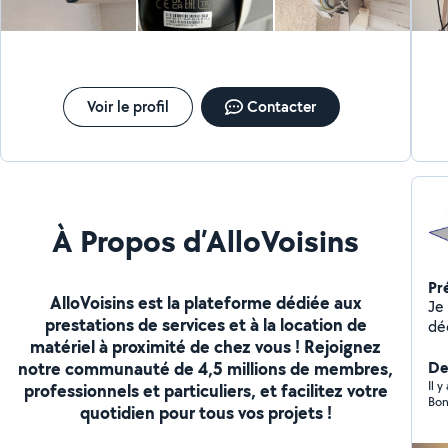
Voir le profil
Contacter
À Propos d’AlloVoisins
Pr
AlloVoisins est la plateforme dédiée aux
Je suis é
prestations de services et à la location de
décennal et di
matériel à proximité de chez vous ! Rejoignez
séc
notre communauté de 4,5 millions de membres,
par le Co
De
att
Il 
professionnels et particuliers, et facilitez votre
Bon
Mon 
quotidien pour tous vos projets !
per