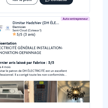
Auto-entrepreneur
Dimitar Hadzhiev (DH ÉLECTRICITÉ)
Electricien
Saint-Cloud (Coteaux 1)
5/5
(3 avis)
ésentation
CTRICITÉ GÉNÉRALE INSTALLATION-
NOVATION-DEPANNAGE
nier avis laissé par Fabrice : 5/5
 a 4 mois
itar le patron de DH ÉLECTRICITÉ est un excellent
fessionnel. Il a corrigé toute les non-conformités
ctriques de mon bar rapidement et avec efficacité. C'est
lement une personne de bonne humeur avec laquelle il est
ile d'échanger. Je le recommande sans réserves