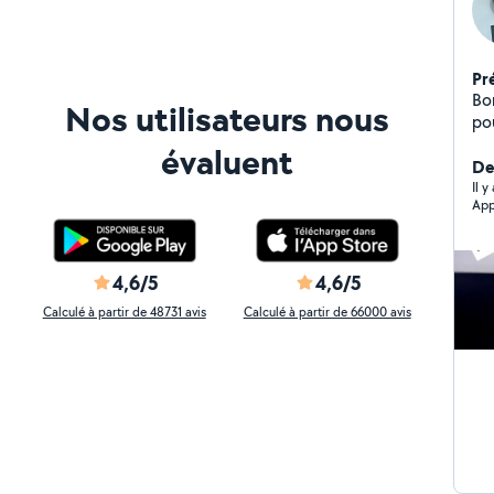
Pr
Bon
Nos utilisateurs nous
pou
ro
évaluent
du
Der
int
Il 
App
pri
ca
4,6/5
4,6/5
Calculé à partir de 48731 avis
Calculé à partir de 66000 avis