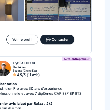
Voir le profil
Contacter
Auto-entrepreneur
Cyrille DIEUX
Électricien
Bezons (Chene Est)
4,5/5
(11 avis)
ésentation
ectricien Pro avec 30 ans d'expérience
ofessionnelle et avec 7 diplômes CAP BEP BP BTS
nier avis laissé par Rafaa : 5/5
y a plus de 6 mois