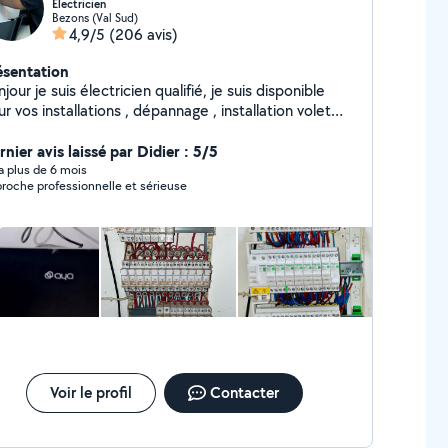
Électricien
Bezons (Val Sud)
4,9/5
(206 avis)
ésentation
jour je suis électricien qualifié, je suis disponible
r vos installations , dépannage , installation volet
ulant et motorisation de portail , remise aux normes
 tableau électrique, petit ou gros travaux mon site
nier avis laissé par Didier : 5/5
ernet est le suivant B-volt.net ( pour les demandes
y a plus de 6 mois
roche professionnelle et sérieuse
vé bien préciser installation électrique dans la
tégorie) Merci
Voir le profil
Contacter