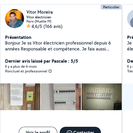
Particulier
Vitor Moreira
Vitor électricien
Paris (Muette 19)
4,6/5
(166 avis)
Présentation
Pr
Bonjour Je ss Vitor électricien professionnel depuis 6
Je
années Responsable et compétence. Je fais aussi
éle
montage de meuble étagères, rideau et petit
él
bricolages
Dernier avis laissé par Pascale : 5/5
ré
Der
Il y a plus de 6 mois
Il y
Ponctuel et professionnel 😊
Trè
Voir le profil
Contacter