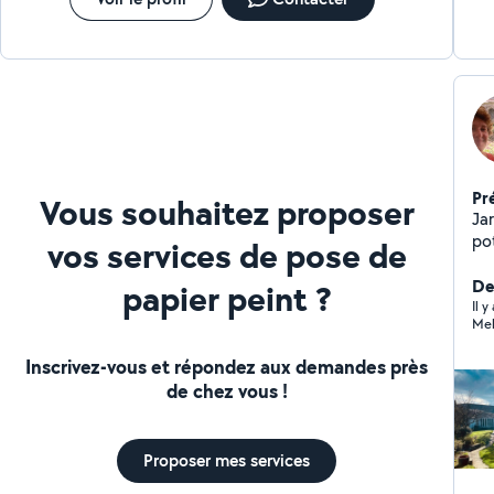
bo
pa
tou
pl
Pr
Vous souhaitez proposer
Ja
pot
vos services de pose de
tou
Der
papier peint ?
Il 
Mel
Inscrivez-vous et répondez aux demandes près
de chez vous !
Proposer mes services