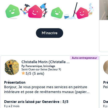
M'inscrire
Auto-entrepreneur
Christelle Morin (Christelle Morin)
Pp Panoramique, bricolage
Saint-Ouen-sur-Seine (Secteur 9)
5/5
(5 avis)
Présentation
Pr
Bonjour, Je vous propose mes services en peinture
Pe
intérieure et pose de revêtements muraux (papier
peint, tapisserie). Titulaire d'un CAP peintre en
bâtiment et forte de plusieurs années d'expérience, je
Dernier avis laissé par Geneviève : 5/5
Der
réalise vos travaux avec sérieux, précision et souci du
Il y a 2 mois
Il 