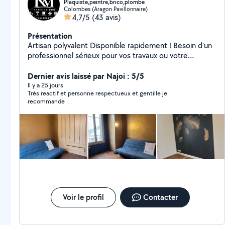
Plaquiste,peintre,brico,plombe
Colombes (Aragon Pavillonnaire)
4,7/5
(43 avis)
Présentation
Artisan polyvalent Disponible rapidement ! Besoin d'un
professionnel sérieux pour vos travaux ou votre
entretien ? Je vous propose des prestations
complètes, soignées et au meilleur rapport qualité/prix.
Dernier avis laissé par Najoi : 5/5
-Peinture intérieure/extérieure -Pose de placo (BA13),
Il y a 25 jours
Très reactif et personne respectueux et gentille je
plâtrerie -Plomberie (installation, dépannage)
recommande
-Électricité (petits travaux) -Pose de parquet -
Installation et réparation de volets -Nettoyage maison,
appartement ou locaux (Homme ou femme selon
votre préférence) -Travail propre et efficace -
Intervention rapide -Devis gratuit -À l'écoute de vos
besoins Satisfaction client = priorité ! Contactez-moi
dès maintenant pour un service fiable et professionnel.
Voir le profil
Contacter