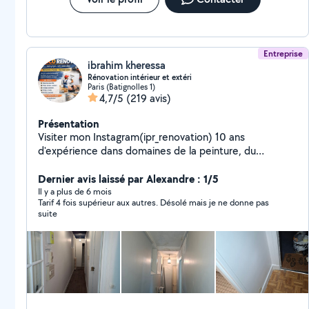
Entreprise
ibrahim kheressa
Rénovation intérieur et extéri
Paris (Batignolles 1)
4,7/5
(219 avis)
Présentation
Visiter mon Instagram(ipr_renovation) 10 ans
d'expérience dans domaines de la peinture, du
revêtement, du plâtre et du carrelage, je propose des
services professionnels de haute qualité, adaptés aussi
Dernier avis laissé par Alexandre : 1/5
bien aux particuliers qu'aux entreprises. Mon expertise
Il y a plus de 6 mois
Tarif 4 fois supérieur aux autres. Désolé mais je ne donne pas
me permet de réaliser des travaux de rénovation, de
suite
décoration intérieure et extérieure, tout en
garantissant des finitions impeccables et durables. Mon
savoir-faire couvre une large gamme de prestations,
notamment: Peinture intérieure: application de
peinture sur murs, plafonds, avec un souci constant du
détail et des finitions lisses. Revêtement mural et sol:
pose de revêtements divers (papier peint, enduits