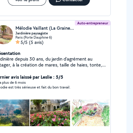
is Enduit à motifs Pavé n'hesitez pas à me contacte
r message en privé ou normal Déplacement dans
t l'île de-France Devis gratuit , Chiffrage possible sur
ace Bien cdt
Auto-entrepreneur
Mélodie Vaillant (La Graine Parisienne)
Jardinière paysagiste
Paris (Porte Dauphine 6)
5/5
(5 avis)
ésentation
rdinière depuis 30 ans, du jardin d'agrément au
ager, à la création de mares, taille de haies, tonte,
t le vivant m'intéresse !
nier avis laissé par Leslie : 5/5
y a plus de 6 mois
odie est très sérieuse et fait du bon travail.