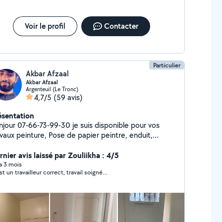
Voir le profil
Contacter
Particulier
Akbar Afzaal
Akbar Afzaal
Argenteuil (Le Tronc)
4,7/5
(59 avis)
ésentation
njour 07-66-73-99-30 je suis disponible pour vos
vaux peinture, Pose de papier peintre, enduit,
ponçage, bande etc.
nier avis laissé par Zouliikha : 4/5
 a 3 mois
t un travailleur correct, travail soigné...