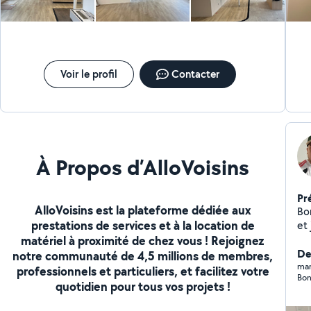
Voir le profil
Contacter
À Propos d’AlloVoisins
Pr
AlloVoisins est la plateforme dédiée aux
Bon
prestations de services et à la location de
et 
matériel à proximité de chez vous ! Rejoignez
vo
n'
De
notre communauté de 4,5 millions de membres,
mar
professionnels et particuliers, et facilitez votre
Bon
quotidien pour tous vos projets !