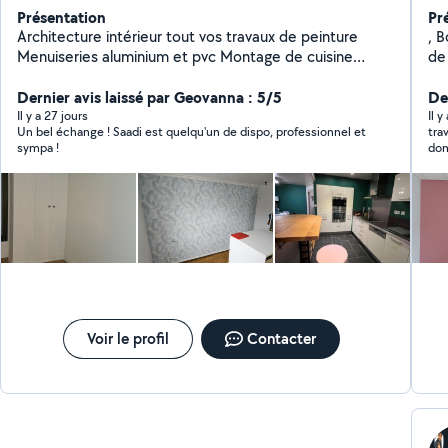
Présentation
Pr
Architecture intérieur tout vos travaux de peinture
, B
Menuiseries aluminium et pvc Montage de cuisine
de 
Montage de meubles
de
Dernier avis laissé par Geovanna : 5/5
(pl
Der
des
Il y a 27 jours
Il 
Un bel échange ! Saadi est quelqu'un de dispo, professionnel et
tra
Carrelage -Par
sympa !
dom
-Électricité
bos
sé
ra
Gr
plu
Fran
mo
car
Voir le profil
Contacter