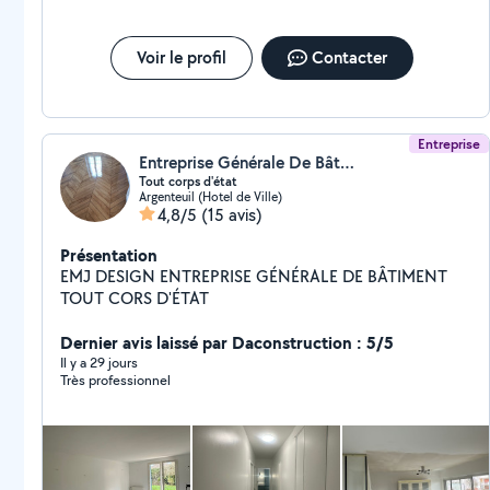
décoratifs, etc.) pour transformer et embellir vos
espaces. Travaux de plâtrerie: préparation des
surfaces, pose de plâtre, réalisation de cloisons et
Voir le profil
Contacter
faux-plafonds, réfection de murs endommagés
Entreprise
Entreprise Générale De Bâtiment Tout Corps D'état
Tout corps d'état
Argenteuil (Hotel de Ville)
4,8/5
(15 avis)
Présentation
EMJ DESIGN ENTREPRISE GÉNÉRALE DE BÂTIMENT
TOUT CORS D'ÉTAT
Dernier avis laissé par Daconstruction : 5/5
Il y a 29 jours
Très professionnel