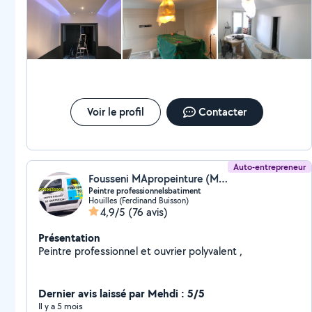
Voir le profil
Contacter
Auto-entrepreneur
Fousseni MApropeinture (Mapropeinture78)
Peintre professionnelsbatiment
Houilles (Ferdinand Buisson)
4,9/5
(76 avis)
Présentation
Peintre professionnel et ouvrier polyvalent ,
Dernier avis laissé par Mehdi : 5/5
Il y a 5 mois