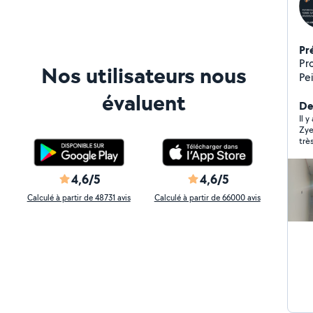
Pr
Pr
Nos utilisateurs nous
Pei
SANITAIRE sal
évaluent
de
De
Rev
Il 
Zye
dalle P
trè
ea
dan
soigné. Montage de m
trè
dre
pra
4,6/5
4,6/5
pei
Ré
Calculé à partir de 48731 avis
Calculé à partir de 66000 avis
car
Inst
: P