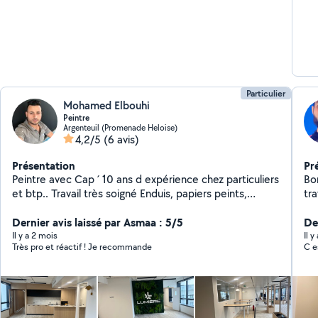
Particulier
Mohamed Elbouhi
Peintre
Argenteuil (Promenade Heloise)
4,2/5
(6 avis)
Présentation
Pr
Peintre avec Cap ´ 10 ans d expérience chez particuliers
Bo
et btp.. Travail très soigné Enduis, papiers peints,
tra
peinture
Dernier avis laissé par Asmaa : 5/5
Der
Il y a 2 mois
Il y
Très pro et réactif ! Je recommande
C es