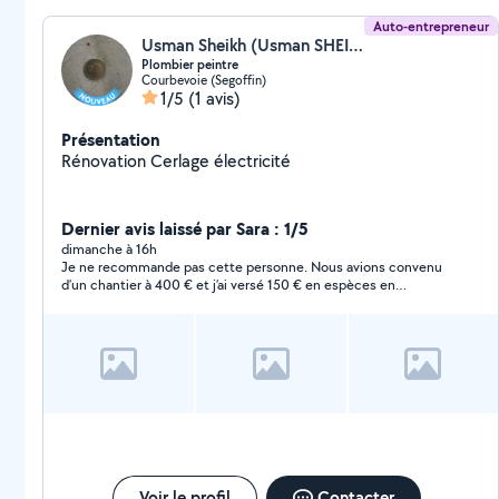
Auto-entrepreneur
Usman Sheikh (Usman SHEIKH)
Plombier peintre
Courbevoie (Segoffin)
1/5
(1 avis)
Présentation
Rénovation Cerlage électricité
Dernier avis laissé par Sara : 1/5
dimanche à 16h
Je ne recommande pas cette personne. Nous avions convenu
d’un chantier à 400 € et j’ai versé 150 € en espèces en
acompte. La pièce principale a été terminée et une première
couche de peinture a été réalisée dans la cuisine, le couloir et
la salle de bain. En revanche, les travaux n’ont pas été terminés
et je suis restée sans solution pour la suite. Je suis déçue de
cette expérience et j’ai dû rechercher une autre personne pour
finir le chantier.
Voir le profil
Contacter