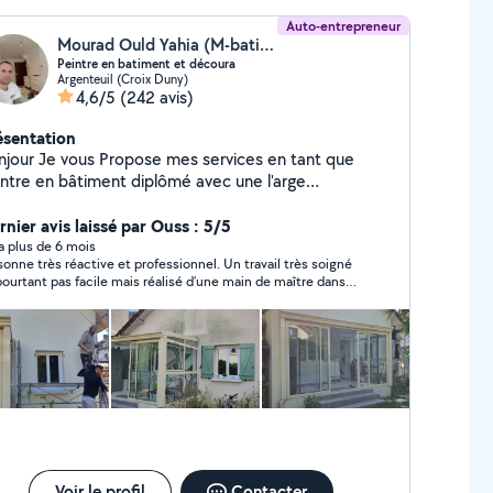
Auto-entrepreneur
Mourad Ould Yahia (M-batiment)
Peintre en batiment et découra
Argenteuil (Croix Duny)
4,6/5
(242 avis)
ésentation
njour Je vous Propose mes services en tant que
intre en bâtiment diplômé avec une l'arge
périence 15ans dans le domaine -Préparation du
antier Protéction des surfaces avec bache -
rnier avis laissé par Ouss : 5/5
verture de fissures Application de sous couche
y a plus de 6 mois
sonne très réactive et professionnel. Un travail très soigné
préssion - Pose de Peinture satin, mat, glycéro
pourtant pas facile mais réalisé d’une main de maître dans
lours -pose d'enduit graissage, finition, rebouchage
temps record. Je referai appel à Mourad sans aucun doute
estonett -Préparation des murs à peindre -Pose de
des à joint , papier,armée -Pose de toile et fibre de
rre -pose de papier peint a motifs et simple -Pose
nture griffé et raviver -pose de cuisine complèt -
e de peinture décorative, sicilia , galaxy -Pose de
inture valvét Pose de peinture décorative avec
ier fin -Pose de bia13 murs ,plafond avec isolation -
ectricité,Plomberie -tout travaux de maçonnerie
térieur et Extérieur Chape béton, Clôture parpaing et
Voir le profil
Contacter