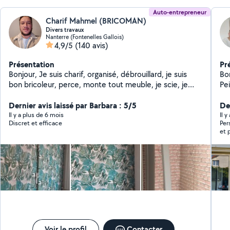
Auto-entrepreneur
Charif Mahmel (BRICOMAN)
Divers travaux
Nanterre (Fontenelles Gallois)
4,9/5
(140 avis)
Présentation
Pr
Bonjour, Je suis charif, organisé, débrouillard, je suis
Bo
bon bricoleur, perce, monte tout meuble, je scie, je
Pe
peint, et customise, rénove des meubles que vous
ex
voulez plus (coupe, peint, ajout d'élément...). -montage
Dernier avis laissé par Barbara : 5/5
ch
De
cuisine -montage meuble. Tout genre de petit travaux -
Au
Il y a plus de 6 mois
Il 
Discret et efficace
Per
peinture générale. Papier peint Pose atoil de verre
,im
et 
N'hésiter pas à me contacter voici mon numéro zéro
,ve
un 
six cinquante et un vingt_huit cinquante deux vingt_sept
Pr
bon
ve
pei
Pos
pe
pap
El
In
Voir le profil
Contacter