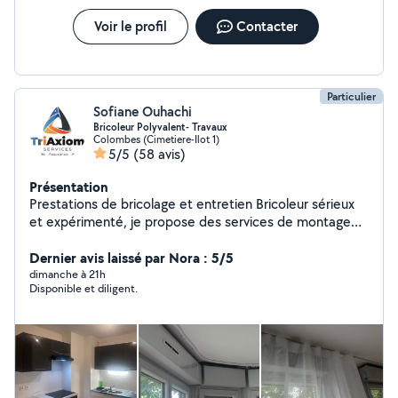
Voir le profil
Contacter
Particulier
Sofiane Ouhachi
Bricoleur Polyvalent- Travaux
Colombes (Cimetiere-Ilot 1)
5/5
(58 avis)
Présentation
Prestations de bricolage et entretien Bricoleur sérieux
et expérimenté, je propose des services de montage
de meubles, travaux de bricolage général, peinture
intérieure, pose de revêtements de murs et de sols,
Dernier avis laissé par Nora : 5/5
ainsi que le nettoyage et l'entretien d'espaces intérieurs
dimanche à 21h
Disponible et diligent.
et extérieurs. Travail soigné, respect des délais, devis
clair et rapide.