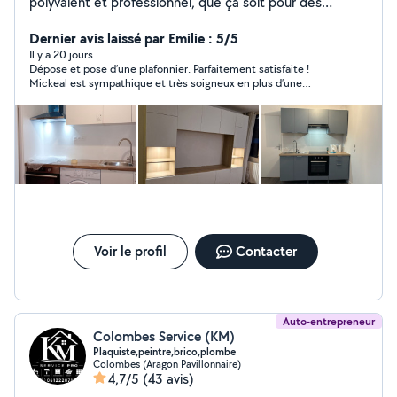
polyvalent et professionnel, que ça soit pour des
petites réparations quotidiennes, des rénovations, ou
des projets d'agencement et de décoration d'intérieur,
Dernier avis laissé par Emilie : 5/5
montage de meubles et pose de cuisines équipées,
Il y a 20 jours
Dépose et pose d’une plafonnier. Parfaitement satisfaite !
travaux d'électricité, peintures, plomberie... Je
Mickeal est sympathique et très soigneux en plus d’une
m'occupe de tout corps d'état avec soins et expertise.
prestation parfaitement réalisée
N'hésitez pas à me contacter pour vos besoins en
bricolage ou en travaux. A très vite. Khellaf
Voir le profil
Contacter
Auto-entrepreneur
Colombes Service (KM)
Plaquiste,peintre,brico,plombe
Colombes (Aragon Pavillonnaire)
4,7/5
(43 avis)