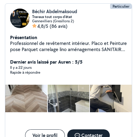
Particulier
Béchir Abdelmaksoud
Travaux tout corps d'état
Gennevilliers (Gresillons 2)
4,8/5
(86 avis)
Présentation
Professionnel de revêtement intérieur. Placo et Peinture
pose Parquet carrelage lino aménagements SANITAIRE
salle DEB / DED CUISINE Carrelage : Pose de tout type
de carrelage pour sols et murs. Revêtements de sol :
Dernier avis laissé par Auren : 5/5
Parquet, stratifié, vinyle, Lino dalle PVC moquette
Il y a 22 jours
Rapide à répondre
Peinture : état des lieux dégât des eaux Intérieure et
extérieure, avec un rendu propre et soigné. Montage de
meubles :pose de cuisine création dressing sure mesure
Rapide et efficace. Maçonnerie : Réparations,
constructions et rénovations.plaqout carreau de plâtre
pose porte et fenêtre Plomberie : Installation et
dépannage. SDB et sdd Bricolage général : Pour tous
vos petits travaux du quotidien.
Voir le profil
Contacter