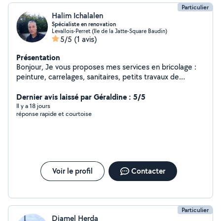
Particulier
Halim Ichalalen
Spécialiste en renovation
Levallois-Perret (Ile de la Jatte-Square Baudin)
5/5
(1 avis)
Présentation
Bonjour, Je vous proposes mes services en bricolage :
peinture, carrelages, sanitaires, petits travaux de
plomberies, montage de meubles, instalation de cuisine,
fixation de tringles,.... Et en jardinage sur Paris et la
Dernier avis laissé par Géraldine : 5/5
petite couronne. J'ai travaillé dans la rénovation
Il y a 18 jours
réponse rapide et courtoise
d'appartements et d'immeubles sur la région parisienne.
Vous pouvez me contacter pour tous travaux de
rénovation, petits bricolages,....
Voir le profil
Contacter
Particulier
Djamel Herda