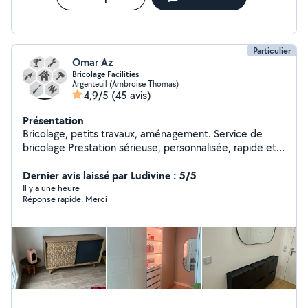
Particulier
Omar Az
Bricolage Facilities
Argenteuil (Ambroise Thomas)
4,9/5
(45 avis)
Présentation
Bricolage, petits travaux, aménagement. Service de
bricolage Prestation sérieuse, personnalisée, rapide et
toujours soignée pour toute sorte de petits travaux tels
que: Electricité, peinture, nettoyage,
Dernier avis laissé par Ludivine : 5/5
montage/démontage, fixation, réparation, jardinage,
Il y a une heure
Réponse rapide. Merci
débitage de bois et bien d'autres... Etude de projet &
mise en oeuvre de rénovation et aménagement
Intérieur/extérieur N'hésitez pas à me contacter pour
discuter du service souhaité