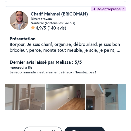
Auto-entrepreneur
Charif Mahmel (BRICOMAN)
Divers travaux
Nanterre (Fontenelles Gallois)
4,9/5
(140 avis)
Présentation
Bonjour, Je suis charif, organisé, débrouillard, je suis bon
bricoleur, perce, monte tout meuble, je scie, je peint, et
customise, rénove des meubles que vous voulez plus
(coupe, peint, ajout d'élément...). -montage cuisine -
Dernier avis laissé par Melissa : 5/5
montage meuble. Tout genre de petit travaux -peinture
mercredi à 8h
Je recommande il est vraiment sérieux n’hésitez pas !
générale. Papier peint Pose atoil de verre N'hésiter pas
à me contacter voici mon numéro zéro six cinquante et
un vingt_huit cinquante deux vingt_sept