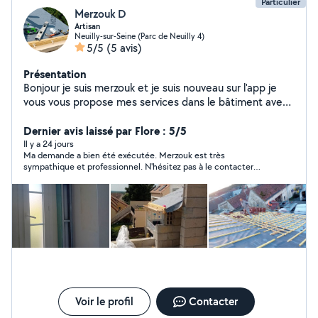
Particulier
Merzouk D
Artisan
Neuilly-sur-Seine (Parc de Neuilly 4)
5/5
(5 avis)
Présentation
Bonjour je suis merzouk et je suis nouveau sur l'app je
vous vous propose mes services dans le bâtiment avec
plus de 15 ans d'expériences dans le
domaine,maçonnerie générale intérieur et extérieur (
Dernier avis laissé par Flore : 5/5
toiture façade carrelage parquet plaquant etc ) je suis à
Il y a 24 jours
Ma demande a bien été exécutée. Merzouk est très
votre disposition, à bientôt
sympathique et professionnel. N'hésitez pas à le contacter
pour vos petits travaux.
Voir le profil
Contacter