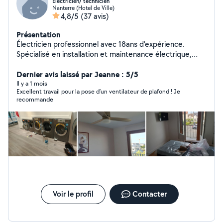
Électricien/ technicien
Nanterre (Hotel de Ville)
4,8/5
(37 avis)
Présentation
Électricien professionnel avec 18ans d'expérience.
Spécialisé en installation et maintenance électrique,
caméra de surveillance. Réseau informatiques et
centrales d'alarme. Travail soigné, sérieux et respect
Dernier avis laissé par Jeanne : 5/5
des délais.
Il y a 1 mois
Excellent travail pour la pose d’un ventilateur de plafond ! Je
recommande
Voir le profil
Contacter