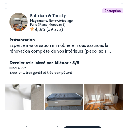
Entreprise
Batixium & Toucky
Maçonnerie, Renov,bricolage
Paris (Plaine Monceau 3)
4,8/5
(59 avis)
Présentation
Expert en valorisation immobilière, nous assurons la
rénovation complète de vos intérieurs (placo, sols,
cuisines sur mesure, douche, dressing, installations
multimédias) avec une précision d'artisan. J'offre
Dernier avis laissé par Aliénor : 5/5
également un service de conciergerie clé en main
lundi à 22h
Excellent, très gentil et très compétent
incluant l'entretien rigoureux de vos biens Airbnb pour
garantir une expérience voyageur irréprochable.