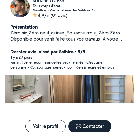
Sofiane GUESS
Tous corps d’état
Neuilly-sur-Seine (Plaine des Sablons 4)
4,9/5
(91 avis)
Présentation
Zéro six_Zéro neuf_quinze _Soixante trois_ Zéro Zéro
Disponible pour venir faire tous vos travaux. A votre
service pour n'importe quel bricolage -pose de
cuisine,montage meuble,rideau et stores
Dernier avis laissé par Salhira : 5/5
-Électricité:prise,luminaires Plombière:fuîtes Montage
Il y a 29 jours
Parfait ! Je le recommande les yeux fermés ! C'est une
des meubles Meubles salle de bain Tringle de rideaux
personne PRO, appliqué, sérieux, poli. Rien à redire et en plus il
Tous types d'armoire Étagères fixées au mur Fixation TV
est très discret !
au mur Serrure de porte Poignée de fenêtre
Voir le profil
Contacter