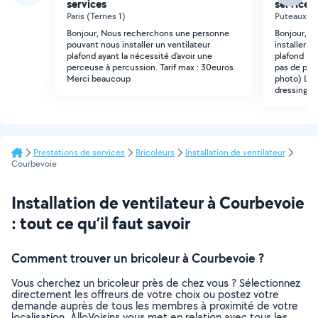
services
services
Paris (Ternes 1)
Puteaux (W
Bonjour, Nous recherchons une personne
Bonjour, J
pouvant nous installer un ventilateur
installer u
plafond ayant la nécessité d'avoir une
plafond Il f
perceuse à percussion. Tarif max : 30euros
pas de plaf
Merci beaucoup
photo) L'él
dressing p
Prestations de services
Bricoleurs
Installation de ventilateur
Courbevoie
Installation de ventilateur à Courbevoie
: tout ce qu’il faut savoir
Comment trouver un bricoleur à Courbevoie ?
Vous cherchez un bricoleur près de chez vous ? Sélectionnez
directement les offreurs de votre choix ou postez votre
demande auprès de tous les membres à proximité de votre
localisation. AlloVoisins vous met en relation avec tous les