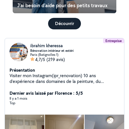
J'ai besoin d'aide pour des petits travaux
Découvrir
Entreprise
ibrahim kheressa
Rénovation intérieur et extéri
Paris (Batignolles 1)
4,7/5
(219 avis)
Présentation
Visiter mon Instagram(ipr_renovation) 10 ans
d'expérience dans domaines de la peinture, du
revêtement, du plâtre et du carrelage, je propose des
services professionnels de haute qualité, adaptés aussi
Dernier avis laissé par Florence : 5/5
bien aux particuliers qu'aux entreprises. Mon expertise
Il y a 1 mois
Top
me permet de réaliser des travaux de rénovation, de
décoration intérieure et extérieure, tout en garantissant
des finitions impeccables et durables. Mon savoir-faire
couvre une large gamme de prestations, notamment:
Peinture intérieure: application de peinture sur murs,