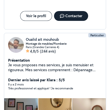
Voir le profil
Contacter
Particulier
Oualid ait mouhoub
Montage de meubles/Plomberie
Paris (Grandes Carrieres 4)
4,8/5
(244 avis)
Présentation
Je vous proposes mes services, je suis menuisier et
rigoureux. Mes services comprennent : Dépannage
Débouchage La Plombierie Le Montages de meubles Le
Petit Bricolages Le Nettoyage à domicile Le Nettoyage
Dernier avis laissé par Klara : 5/5
après chantier Disponible N'hésitez pas pas à me
Il y a 2 mois
Très professionnel et appliqué ! Je recommande
contacter pour plus d'information.