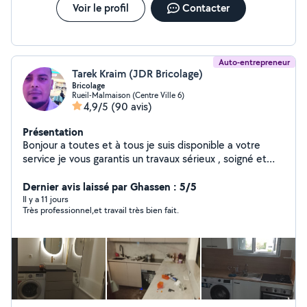
Voir le profil
Contacter
Auto-entrepreneur
Tarek Kraim (JDR Bricolage)
Bricolage
Rueil-Malmaison (Centre Ville 6)
4,9/5
(90 avis)
Présentation
Bonjour a toutes et à tous je suis disponible a votre
service je vous garantis un travaux sérieux , soigné et
efficace avec une vraie attention aux détails , N'hésitez
pas à me contacter
Dernier avis laissé par Ghassen : 5/5
Il y a 11 jours
Très professionnel,et travail très bien fait.