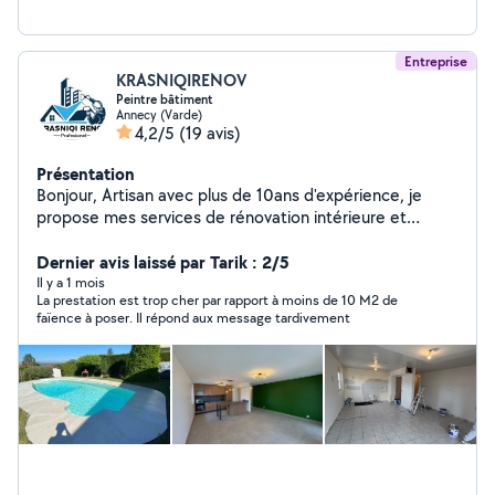
Entreprise
KRASNIQIRENOV
Peintre bâtiment
Annecy (Varde)
4,2/5
(19 avis)
Présentation
Bonjour, Artisan avec plus de 10ans d'expérience, je
propose mes services de rénovation intérieure et
extérieure : Peinture intérieure/extérieure Pose de
carrelage Pose de placo Pose de parquet Enduit et
Dernier avis laissé par Tarik : 2/5
lissage Papier peint et fibre de verre Ravalement de
Il y a 1 mois
La prestation est trop cher par rapport à moins de 10 M2 de
façade Travail propre et soigné Devis gratuit
faïence à poser. Il répond aux message tardivement
Déplacement 100150 km autour Téléphone / WhatsApp