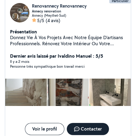
Particulier
Renovannecy Renovannecy
Annecy renovation
Annecy (Meythet-Sud)
5/5
(4 avis)
Présentation
Donnez Vie À Vos Projets Avec Notre Équipe D'artisans
Professionnels. Rénovez Votre Intérieur Ou Votre
Extérieur En Toute Confiance Avec Notre Savoir-Faire
Devis rapide et gratuit
Dernier avis laissé par Ivaldino Manuel : 5/5
Il y a 2 mois
Personne très sympathique bon travail merci
Voir le profil
Contacter