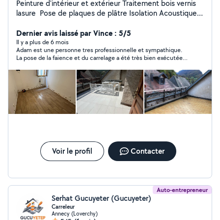
Peinture d'intérieur et extérieur Traitement bois vernis
lasure Pose de plaques de plâtre Isolation Acoustique,
Land de verre etc Band a joint , Ratissage Lissage
Remplacement de carreaux/carrelages Rénovation de
Dernier avis laissé par Vince : 5/5
salles de bains Pose de sol stratifié Ragréage Pose de
Il y a plus de 6 mois
Adam est une personne tres professionnelle et sympathique.
bloc porte dans les cloison en placo Démolition Int/Ext
La pose de la faience et du carrelage a été très bien exécutée.
Nettoyage fin de chantier Etc Etc Je suis disponible
Il s'est montré disponible et rassurant. Un vrai travail de pro.
dans Department Haute-Savoie 74000 Lundi au
N'hésitez pas à faire appel à Adam pour vos travaux.
Vendredi 08-17h en dehors de département de Haute-
Savoie, il faudra me contacter N'hésitez pas à me
contacter Merci Cordialement Mr Adam N
Voir le profil
Contacter
Auto-entrepreneur
Serhat Gucuyeter (Gucuyeter)
Carreleur
Annecy (Loverchy)