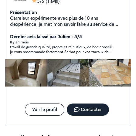
5/5
(1 avis)
Présentation
Carreleur expérimente avec plus de 10 ans
d'expérience, je met mon savoir faire au service de
projets variés, aussi bien en neuf qu'en rénovation.
Passionné par mon métier, je porte une attention
Dernier avis laissé par Julien : 5/5
particulière aux détails et aux finitions, garantissant un
Il y a 1 mois
travail de grande qualité, propre et minutieux, de bon conseil,
travail soigné et durable.
je vous recommande fortement Serhat pour vos travaux de
carrelage
Voir le profil
Contacter