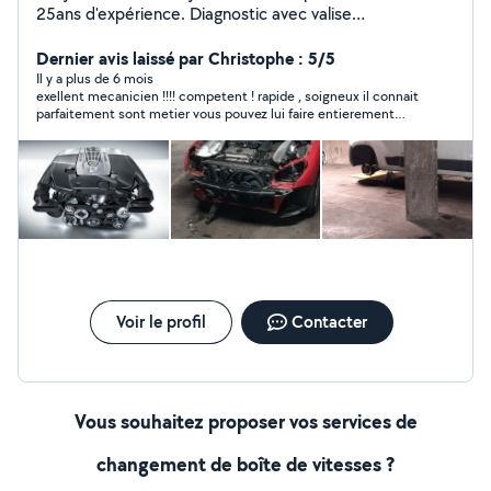
25ans d'expérience. Diagnostic avec valise
professionnelle, réparation et maintenance tout type de
voiture.TIKTOK ( lemecanoducoin )
Dernier avis laissé par Christophe : 5/5
Il y a plus de 6 mois
exellent mecanicien !!!! competent ! rapide , soigneux il connait
parfaitement sont metier vous pouvez lui faire entierement
confiance vous ne serez pas decus !!!!
Voir le profil
Contacter
Vous souhaitez proposer vos services de
changement de boîte de vitesses ?