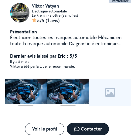
Particulier
Viktor Vatyan
Électrique automobile
Le Kremlin-Bicêtre (Barnufles)
5/5
(1 avis)
Présentation
Électricien toutes les marques automobile Mécanicien
toute la marque automobile Diagnostic électronique
avec scanner professionnel. Installation de caméra de
recul et écran tactile. Services : Lecture et suppression
Dernier avis laissé par Eric : 5/5
des défauts Recherche de pannes électriques Test
Il y a 5 mois
Viktor a été parfait. Je le recommande.
retour injecteurs Codage injecteurs Régénération FAP
Contrôle moteur, ABS, Airbag Vidange boîte de vitesses
contrôle des injecteurs ainsi que le test du retour de
fuite des injecteurs afin de vérifier leur bon
fonctionnement et d'identifier rapidement un injecteur
défectueux. Travail rapide Prix raisonnables Contact par
téléphone ou message.
Voir le profil
Contacter