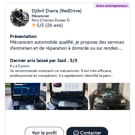
Auto-entrepreneur
Djibril Diarra (RedDrive)
Mecanicien
Paris (Champs Elysees 3)
5/5
(26 avis)
Présentation
Mécanicien automobile qualifié, je propose des services
d'entretien et de réparation à domicile ou sur rendez-
vous selon vos besoins. J'interviens pour les prestations
courantes : vidange, filtres, freinage, diagnostic,
Dernier avis laissé par Said : 5/5
entretien complet, remplacement de pièces,
Il y a 6 jours
Je recommande vivement ce mécanicien. Il est très efficace,
embrayage et petites réparations mécaniques.Mon
professionnel et compétent. Il a rapidement identifié la panne
objectif est simple : vous proposer un service sérieux,
et a effectué la réparation avec soin. Le travail est de qualité,
rapide et transparent, avec un tarif annoncé avant
les explications sont claires et le tarif est raisonnable. Je
l'intervention et sans mauvaise surprise. Vous pouvez
n'hésiterai pas à refaire appel à lui si besoin. Merci encore !
fournir vos pièces ou me laisser m'en occuper selon
votre préférence. Pour un devis précis, il suffit de
m'envoyer la marque, le modèle, l'année, la motorisation
et le problème rencontré.
Voir le profil
Contacter