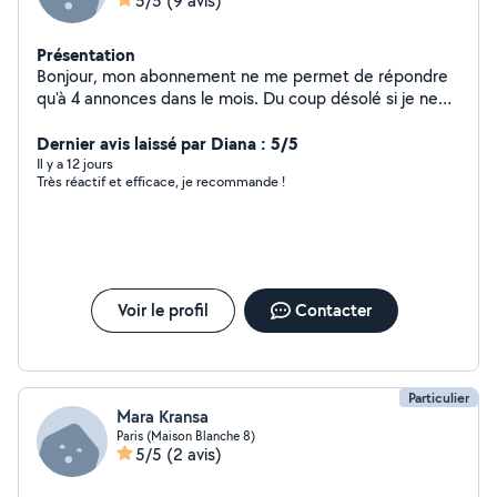
5/5
(9 avis)
Présentation
Bonjour, mon abonnement ne me permet de répondre
qu'à 4 annonces dans le mois. Du coup désolé si je ne
vous apporte pas de réponse. Si besoin vous pouvez
laisser votre contact et je vous rappel.
Dernier avis laissé par Diana : 5/5
Il y a 12 jours
Très réactif et efficace, je recommande !
Voir le profil
Contacter
Particulier
Mara Kransa
Paris (Maison Blanche 8)
5/5
(2 avis)