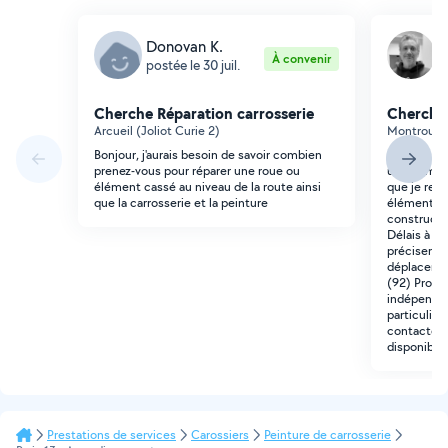
Donovan K.
A
À convenir
postée le 30 juil.
p
Cherche Réparation carrosserie
Cherche 
Arcueil (Joliot Curie 2)
Montrouge 
Bonjour, j'aurais besoin de savoir combien
Bonjour, P
prenez-vous pour réparer une roue ou
uniquement
élément cassé au niveau de la route ainsi
que je rech
que la carrosserie et la peinture
élément Qu
constructe
Délais à v
préciser vo
déplacemen
(92) Profil
indépendant
particulier
contacter 
disponibili
Prestations de services
Carossiers
Peinture de carrosserie