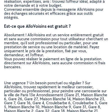
réalisation, expertises, avis : trouvez l'offreur idéal, adapté à
votre demande et à votre budget.
Conversez ensemble depuis la messagerie AlloVoisins pour
des échanges sécurisés et efficaces grâce aux outils
intégrés.
Est-ce que AlloVoisins est gratuit ?
Absolument ! AlloVoisins est un service entièrement gratuit
et sans aucune commission pour tout utilisateur cherchant un
membre, qu’il soit professionnel ou particulier, pour une
prestation de service ou une location de matériel. Payez
uniquement le prix de la prestation, fixé par vous,
demandeur, et l’offreur.
Vous pouvez réaliser le paiement en ligne de la prestation
directement sur AlloVoisins, sans aucune commission ni frais
bancaires.
Une urgence ? Un besoin ponctuel ou régulier ? Sur
AlloVoisins, trouvez rapidement le meilleur carrossier,
particulier ou professionnel, pour peindre une carrosserie sur
la ville de Paris 13e Arrondissement (Gare 21, Maison Blanche
6, Gare 26, Gare 27, Maison Blanche 14, Maison Blanche 23,
Gare 7, Gare 16, Gare 4, Croulebarbe 6, Croulebarbe 5, Gare
5, Maison Blanche 10, Maison Blanche 9, Gare 31, Gare 8,
Maison Blanche 2, Gare 32, Gare 18, Maison Blanche 21,