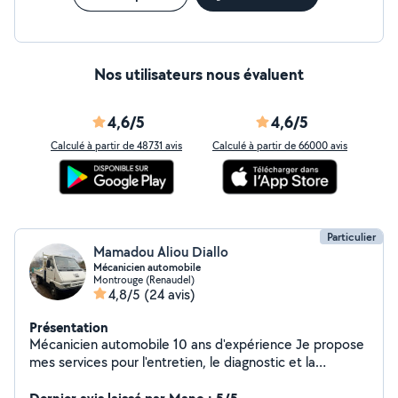
Nos utilisateurs nous évaluent
4,6/5
4,6/5
Calculé à partir de 48731 avis
Calculé à partir de 66000 avis
Particulier
Mamadou Aliou Diallo
Mécanicien automobile
Montrouge (Renaudel)
4,8/5
(24 avis)
Présentation
Mécanicien automobile 10 ans d'expérience Je propose
mes services pour l'entretien, le diagnostic et la
réparation de votre véhicule, toutes marques
confondues. Prestations proposées : Diagnostic