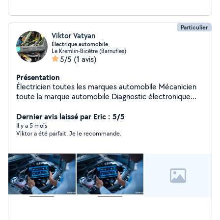
Particulier
Viktor Vatyan
Électrique automobile
Le Kremlin-Bicêtre (Barnufles)
5/5
(1 avis)
Présentation
Électricien toutes les marques automobile Mécanicien
toute la marque automobile Diagnostic électronique
avec scanner professionnel. Installation de caméra de
recul et écran tactile. Services : Lecture et suppression
Dernier avis laissé par Eric : 5/5
des défauts Recherche de pannes électriques Test
Il y a 5 mois
Viktor a été parfait. Je le recommande.
retour injecteurs Codage injecteurs Régénération FAP
Contrôle moteur, ABS, Airbag Vidange boîte de vitesses
contrôle des injecteurs ainsi que le test du retour de
fuite des injecteurs afin de vérifier leur bon
fonctionnement et d'identifier rapidement un injecteur
défectueux. Travail rapide Prix raisonnables Contact par
téléphone ou message.