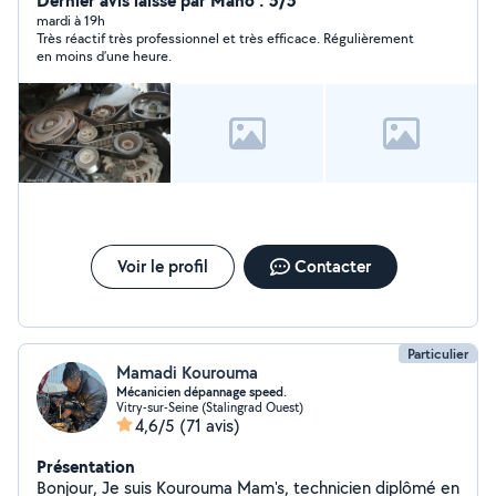
Dernier avis laissé par Mano : 5/5
complet Vidange & entretien régulier Freins
mardi à 19h
Très réactif très professionnel et très efficace. Régulièrement
(plaquettes, disques) Amortisseurs / suspension
en moins d’une heure.
Échappement Batterie & alternateur Courroie de
distribution Recherche de pannes Pré-contrôle
technique Déplacement possible selon localisation
Pourquoi me choisir ? 10 ans d'expérience dans la
mécanique automobile Travail soigné, rapide et sérieux
Prix compétitifs Conseils personnalisés Satisfaction
garantie Disponibilité : Sur rendez-vous ou sans
Déplacement : Oui / Non (à préciser)
Voir le profil
Contacter
Particulier
Mamadi Kourouma
Mécanicien dépannage speed.
Vitry-sur-Seine (Stalingrad Ouest)
4,6/5
(71 avis)
Présentation
Bonjour, Je suis Kourouma Mam's, technicien diplômé en