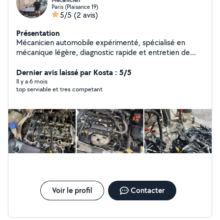
Mécanicien
Paris (Plaisance 19)
5/5
(2 avis)
Présentation
Mécanicien automobile expérimenté, spécialisé en
mécanique légère, diagnostic rapide et entretien de
véhicules toutes marques. Auto-entrepreneur sérieux
en Île-de-France, offrant un service fiable, transparent
Dernier avis laissé par Kosta : 5/5
et adapté aux besoins de chaque client. Compétences
Il y a 6 mois
top serviable et tres competant
en scooters électriques et maintenance technique.
Intervention sur place ou à domicile selon disponibilité.
Disponible pour rendez-vous rapides et devis clairs
Voir le profil
Contacter