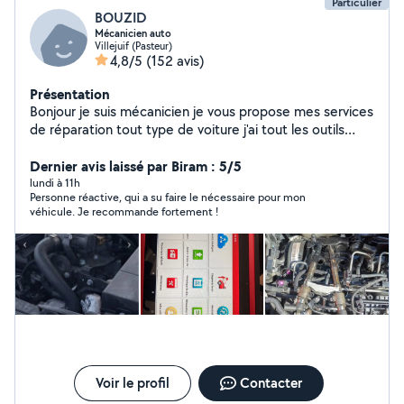
Particulier
BOUZID
Mécanicien auto
Villejuif (Pasteur)
4,8/5
(152 avis)
Présentation
Bonjour je suis mécanicien je vous propose mes services
de réparation tout type de voiture j'ai tout les outils
nécessaire et disponible tout les après-midi et les
week-ends vous pouvez me contacte ou téléphone
Dernier avis laissé par Biram : 5/5
o6984360 31de préférence j'arrive pas à répondre à
lundi à 11h
Personne réactive, qui a su faire le nécessaire pour mon
vous messages sur l'application merci de me contacts
véhicule. Je recommande fortement !
par appeler ou SMS et je vous répond
Voir le profil
Contacter