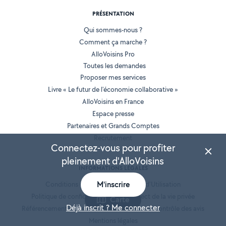
PRÉSENTATION
Qui sommes-nous ?
Comment ça marche ?
AlloVoisins Pro
Toutes les demandes
Proposer mes services
Livre « Le futur de l'économie collaborative »
AlloVoisins en France
Espace presse
Partenaires et Grands Comptes
Recrutement
Connectez-vous pour profiter
pleinement d'AlloVoisins
INFORMATIONS LÉGALES
M'inscrire
Conditions Générales de Vente et d'Utilisation
Politique de confidentialité et de respect de la vie privée
Carte
Déjà inscrit ? Me connecter
Référencement, classement des annonces et contrôle des avis
Mentions légales