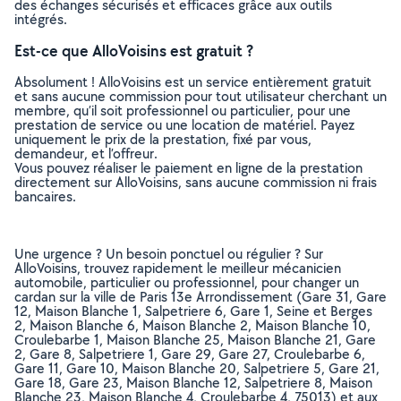
des échanges sécurisés et efficaces grâce aux outils
intégrés.
Est-ce que AlloVoisins est gratuit ?
Absolument ! AlloVoisins est un service entièrement gratuit
et sans aucune commission pour tout utilisateur cherchant un
membre, qu’il soit professionnel ou particulier, pour une
prestation de service ou une location de matériel. Payez
uniquement le prix de la prestation, fixé par vous,
demandeur, et l’offreur.
Vous pouvez réaliser le paiement en ligne de la prestation
directement sur AlloVoisins, sans aucune commission ni frais
bancaires.
Une urgence ? Un besoin ponctuel ou régulier ? Sur
AlloVoisins, trouvez rapidement le meilleur mécanicien
automobile, particulier ou professionnel, pour changer un
cardan sur la ville de Paris 13e Arrondissement (Gare 31, Gare
12, Maison Blanche 1, Salpetriere 6, Gare 1, Seine et Berges
2, Maison Blanche 6, Maison Blanche 2, Maison Blanche 10,
Croulebarbe 1, Maison Blanche 25, Maison Blanche 21, Gare
2, Gare 8, Salpetriere 1, Gare 29, Gare 27, Croulebarbe 6,
Gare 11, Gare 10, Maison Blanche 20, Salpetriere 5, Gare 21,
Gare 18, Gare 23, Maison Blanche 12, Salpetriere 8, Maison
Blanche 23, Maison Blanche 4, Croulebarbe 4, 75013) et aux