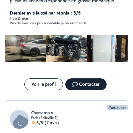
plusieurs années d'expérience en grosse mécanique,
diagnostic et réparation moteur. Intervention sérieuse
et professionnelle avec prise de rendez-vous en ligne. »
Dernier avis laissé par Monia : 5/5
Il y a 2 mois
Rapide avec des prix abordable je recommande
Voir le profil
Contacter
Particulier
Oussama s
Paris (Belleville 7)
5/5
(7 avis)