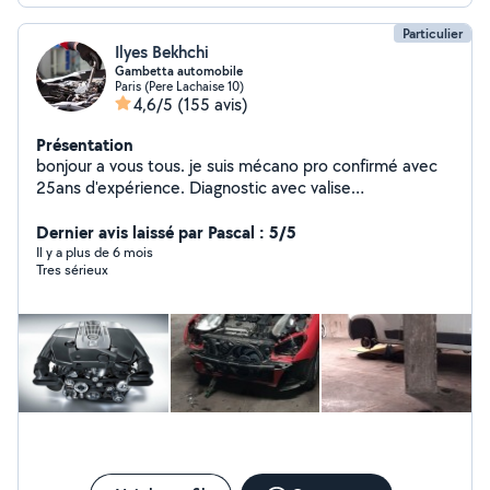
Particulier
Ilyes Bekhchi
Gambetta automobile
Paris (Pere Lachaise 10)
4,6/5
(155 avis)
Présentation
bonjour a vous tous. je suis mécano pro confirmé avec
25ans d'expérience. Diagnostic avec valise
professionnelle, réparation et maintenance tout type de
voiture.TIKTOK ( lemecanoducoin )
Dernier avis laissé par Pascal : 5/5
Il y a plus de 6 mois
Tres sérieux