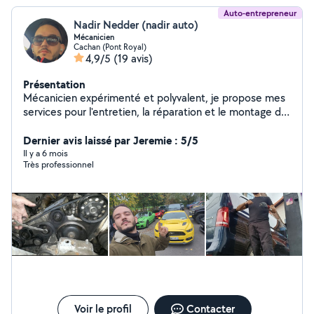
Auto-entrepreneur
Nadir Nedder (nadir auto)
Mécanicien
Cachan (Pont Royal)
4,9/5
(19 avis)
Présentation
Mécanicien expérimenté et polyvalent, je propose mes
services pour l'entretien, la réparation et le montage de
pièces automobiles. > Sérieux, réactif et équipé,
j'interviens rapidement avec un travail soigné. > Basé à
Dernier avis laissé par Jeremie : 5/5
Paris, je peux me déplacer dans votre secteur. , Je reste
Il y a 6 mois
Très professionnel
à votre entière disposition pour l'intervention. Le
contrôle du liquide de refroidissement, la vérification du
niveau d'huile ainsi que la lubrification des portes sont
offerts gracieusement."
Voir le profil
Contacter