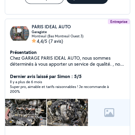
Entreprise
PARIS IDEAL AUTO
Garagiste
Montreuil (Bas Montreuil Ouest 3)
4,4/5
(7 avis)
Présentation
Chez GARAGE PARIS IDEAL AUTO, nous sommes
déterminés à vous apporter un service de qualité. , nous
nous faisons un plaisir de vous accueillir 60 RUE
VOLTAIRE.93100 MONTREUIL Professionnel de la
Dernier avis laissé par Simon : 5/5
mécanique , nous disposons du savoir-faire et de
Il y a plus de 6 mois
Super pro, aimable et tarifs raisonnables ! Je recommande à
l'expertise nécessaires pour les prestations à faire sur
200%
votre automobile. A Bientôt chez Paris ideal auto.