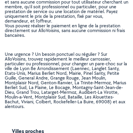
et sans aucune commission pour tout utilisateur cherchant un
membre, qu’il soit professionnel ou particulier, pour une
prestation de service ou une location de matériel. Payez
uniquement le prix de la prestation, fixé par vous,
demandeur, et l’offreur.
Vous pouvez réaliser le paiement en ligne de la prestation
directement sur AlloVoisins, sans aucune commission ni frais
bancaires.
Une urgence ? Un besoin ponctuel ou régulier ? Sur
AlloVoisins, trouvez rapidement le meilleur carrossier,
particulier ou professionnel, pour changer un pare-choc sur la
ville de Lyon 8e Arrondissement (Laennec, Langlet Santy,
Etats-Unis, Marius Berliet Nord, Mairie, Pinel Santy, Petite
Guille, General Andre, Grange Rouge, Jean Moulin,
Montplaisir Nord, Genton-Ranvier, La Trinite-Mermoz, Marius
Berliet Sud, La Plaine, Le Bocage, Montagny-Saint-Jean-de-
Dieu, Grand Trou, Latarget-Mermoz, Audibert-La Virotte,
Moulin-a-Vent, Montplaisir Sud, Bataille, Les Alouettes-
Bachut, Viviani, Colbert, Rockefeller-La Buire, 69008) et aux
alentours.
Villes proches