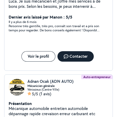
Luca. Je suis mécanicien et j’offre mes services à de
bons prix. Selon les besoins, je peux intervenir à
domicile.
Dernier avis laissé par Manon : 5/5
Il y a plus de 6 mois
Personne très gentille, très pro, connaît son travail et a pris son
temps pour regarder. De bons conseils également ! Disponible
rapidement pour un soir car j'ai besoin de mon véhicule en
journée. Merci encore et bonne soirée
Voir le profil
Contacter
Auto-entrepreneur
Adnan Ocak (ADN AUTO)
Mécanicien générale
Vénissieux (Centre-Ville)
5/5
(1 avis)
Présentation
Mécanique automobile entretien automobile
dépannage rapide crevaison erreur carburant etc