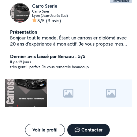
Particulier
Carro Sserie
Carro Ssier
Lyon (Jean-Jaurès Sud)
3/5
(3 avis)
Présentation
Bonjour tout le monde, Étant un carrossier diplômé avec
20 ans d'expérience à mon actif. Je vous propose mes
services, alors n'hésitez pas à me contacter pour plus
d'informations. Je fais: Remontage/démontage toutes
Dernier avis laissé par Benaou : 5/5
pièces de voiture Carrosserie de A à Z tous
Il y a 19 jours
très gentil. parfait. Je vous remercie beaucoup.
Voir le profil
Contacter