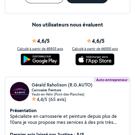
Nos utilisateurs nous évaluent
4,6/5
4,6/5
Calculé à partir de 48803 avis
Calculé à partir de 66000 avis
Auto-entrepreneur
Gérald Raholison (R.G.AUTO)
Carrossier Peinture
Vaulx-en-Velin (Pont-des-Planches)
4,4/5
(65 avis)
Présentation
Spécialiste en carrosserie et peinture depuis plus de
10ans je vous propose mes services à des prix très
abordable en fonction de vos budget avec un travail
très soigné et de qualités irréprochable . - Particuliers ou
Dernier avis laissé par Justine : 5/5