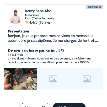
Particulier
Kenzy Baba Abdi
Mécanicien
Lyon (Centre Berthelot)
4,4/5
(18 avis)
Présentation
Bonjour, je vous propose mes services en mécanique
automobile je suis diplômé. Je me charges de l'entretien
toutes marques. Ancien déménageur professionnel,
j'aide sur différents chantiers.
Dernier avis laissé par Karim : 5/5
Il y a 2 mois
un excellent mécano, rigoureux et tres soignée, a parfaitement
réparé mon véhicule dans les délais. je recommande a 1000%