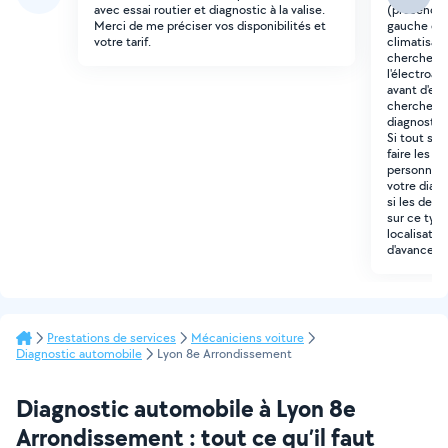
avec essai routier et diagnostic à la valise.
(présence 
Merci de me préciser vos disponibilités et
gauche du 
votre tarif.
climatisati
cherche qu
l'électroa
avant d'en
cherche que
diagnostic
Si tout se 
faire les r
personne. M
votre diag
si les deux
sur ce type
localisatio
d'avance !
Prestations de services
Mécaniciens voiture
Diagnostic automobile
Lyon 8e Arrondissement
Diagnostic automobile à Lyon 8e
Arrondissement : tout ce qu’il faut