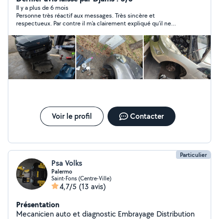
Il y a plus de 6 mois
Personne très réactif aux messages. Très sincère et
respectueux. Par contre il m’a clairement expliqué qu’il ne
faisait pas de diagnostic véhicule car il ne possède pas de
valise . Il a été franc avec moi m’expliquant qu’il n’y pouvait rien
faire . Apparemment trop compliqué pour lui de déceler d’où
venait la panne moteur. Je lui ai dit clairement que j’allais
chercher un mécano capable de résoudre la panne .
Voir le profil
Contacter
Particulier
Psa Volks
Palermo
Saint-Fons (Centre-Ville)
4,7/5
(13 avis)
Présentation
Mecanicien auto et diagnostic Embrayage Distribution