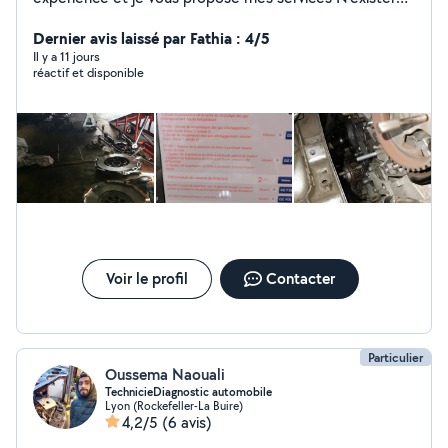
pas de me contacter pour plus d'informations
Cordialement
Dernier avis laissé par Fathia : 4/5
Il y a 11 jours
réactif et disponible
Voir le profil
Contacter
Particulier
Oussema Naouali
TechnicieDiagnostic automobile
Lyon (Rockefeller-La Buire)
4,2/5
(6 avis)