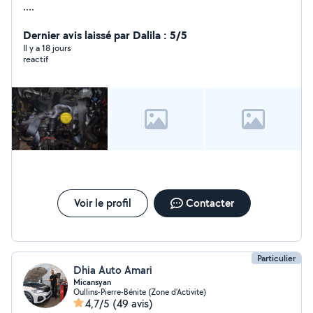
....
Dernier avis laissé par Dalila : 5/5
Il y a 18 jours
reactif
Voir le profil
Contacter
Particulier
Dhia Auto Amari
Micansyan
Oullins-Pierre-Bénite (Zone d'Activite)
4,7/5
(49 avis)