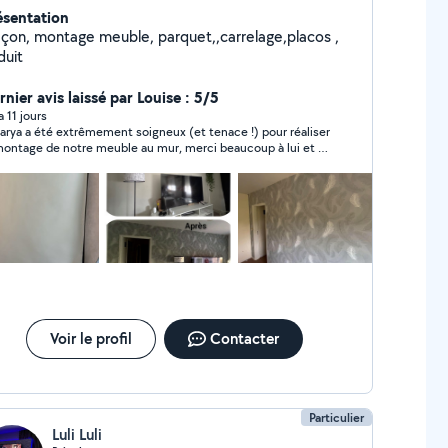
ésentation
çon, montage meuble, parquet,,carrelage,placos ,
duit
nier avis laissé par Louise : 5/5
 a 11 jours
arya a été extrêmement soigneux (et tenace !) pour réaliser
montage de notre meuble au mur, merci beaucoup à lui et sa
tillesse ! Nous n'hésiterons pas à faire appel à lui si nous
ns besoin d'une aide similaire !
Voir le profil
Contacter
Particulier
Luli Luli