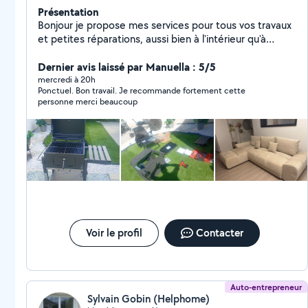
Présentation
Bonjour je propose mes services pour tous vos travaux
et petites réparations, aussi bien à l'intérieur qu'à
l'extérieur de votre logement. Disponible rapidement
N'hésitez pas à me contacter pour discuter de votre
Dernier avis laissé par Manuella : 5/5
projet ! Disponible tout la semaine de samedi jusqu'à
mercredi à 20h
Ponctuel. Bon travail. Je recommande fortement cette
samedi H24 .
personne merci beaucoup
Voir le profil
Contacter
Auto-entrepreneur
Sylvain Gobin (Helphome)