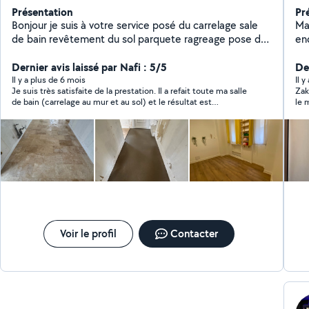
Présentation
Pr
Bonjour je suis à votre service posé du carrelage sale
Ma
de bain revêtement du sol parquete ragreage pose de
en
porte et fenêtre
Dernier avis laissé par Nafi : 5/5
Der
Il y a plus de 6 mois
Il y
Je suis très satisfaite de la prestation. Il a refait toute ma salle
Zak
de bain (carrelage au mur et au sol) et le résultat est
le 
impeccable ! Travail très propre, soigné et vraiment de qualité.
gen
En plus d’être sérieux et professionnel, il est aussi très
avo
agréable, gentil et à l’écoute. Il communique bien, répond
rapidement aux messages, et c’est vraiment rassurant. Je
recommande à 100 %, les yeux fermés
Voir le profil
Contacter