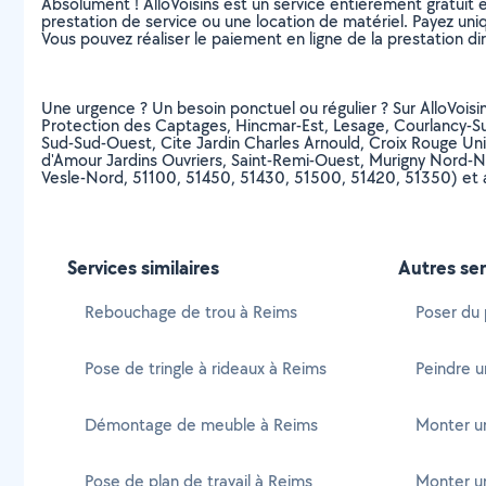
Absolument ! AlloVoisins est un service entièrement gratuit 
prestation de service ou une location de matériel. Payez uniq
Vous pouvez réaliser le paiement en ligne de la prestation di
Une urgence ? Un besoin ponctuel ou régulier ? Sur AlloVoisin
Protection des Captages, Hincmar-Est, Lesage, Courlancy-S
Sud-Sud-Ouest, Cite Jardin Charles Arnould, Croix Rouge Un
d'Amour Jardins Ouvriers, Saint-Remi-Ouest, Murigny Nord-N
Vesle-Nord, 51100, 51450, 51430, 51500, 51420, 51350) et a
Services similaires
Autres ser
Rebouchage de trou à Reims
Poser du 
Pose de tringle à rideaux à Reims
Peindre u
Démontage de meuble à Reims
Monter un 
Pose de plan de travail à Reims
Monter un