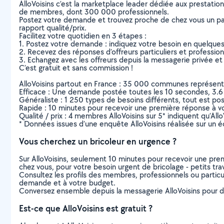
AlloVoisins c’est la marketplace leader dédiée aux prestatio
de membres, dont 300 000 professionnels.
Postez votre demande et trouvez proche de chez vous un parti
rapport qualité/prix.
Facilitez votre quotidien en 3 étapes :
1. Postez votre demande : indiquez votre besoin en quelque
2. Recevez des réponses d’offreurs particuliers et professio
3. Echangez avec les offreurs depuis la messagerie privée et 
C’est gratuit et sans commission !
AlloVoisins partout en France : 35 000 communes représentées 
Efficace : Une demande postée toutes les 10 secondes, 3.6
Généraliste : 1 250 types de besoins différents, tout est poss
Rapide : 10 minutes pour recevoir une première réponse à 
Qualité / prix : 4 membres AlloVoisins sur 5* indiquent qu’All
* Données issues d’une enquête AlloVoisins réalisée sur un é
Vous cherchez un bricoleur en urgence ?
Sur AlloVoisins, seulement 10 minutes pour recevoir une p
chez vous, pour votre besoin urgent de bricolage - petits tra
Consultez les profils des membres, professionnels ou particuli
demande et à votre budget.
Conversez ensemble depuis la messagerie AlloVoisins pour de
Est-ce que AlloVoisins est gratuit ?