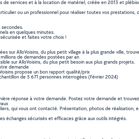
ns de services et à la location de matériel, créée en 2013 et plébi
culier ou un professionnel pour réaliser toutes vos prestations, d
s secondes.
nnels en quelques minutes.
sécurisée et faites votre choix !
sur AlloVoisins, du plus petit village à la plus grande ville, tro
 millions de demandes postées par an
ible sur AlloVoisins, du plus petit besoin aux plus grands projets.
votre demande
oVoisins propose un bon rapport qualité/prix
chantillon de 5 671 personnes interrogées (Février 2024)
remière réponse à votre demande. Postez votre demande et trouve
vaux
ers, qui vous ont contacté. Présentation, photos de réalisation, exp
s échanges sécurisés et efficaces grâce aux outils intégrés.