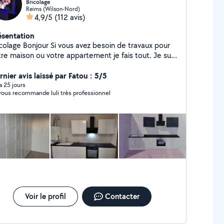
Bricolage
Reims (Wilson-Nord)
4,9/5
(112 avis)
ésentation
icolage Bonjour Si vous avez besoin de travaux pour
tre maison ou votre appartement je fais tout. Je suis
votre disposition par exemple pour monter vos
bles de cuisine, installer des rideaux, l'Électricité,
nier avis laissé par Fatou : 5/5
anger des robinets, plomberie, poser du parquet,
 a 25 jours
vous recommande luli très professionnel
c... Merci cordialement 24
Voir le profil
Contacter