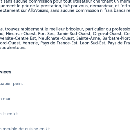
et sans aucune commission pour tout utilisateur cherchant un membre
uement le prix de la prestation, fixé par vous, demandeur, et l’offr
rectement sur AlloVoisins, sans aucune commission ni frais bancaire
s, trouvez rapidement le meilleur bricoleur, particulier ou professi
ud, Hincmar-Ouest, Port Sec, Jamin-Sud-Ouest, Orgeval-Ouest, Cer
iversite-Centre Est, Neufchatel-Ouest, Sainte-Anne, Barbatre-Nord
ord-Ouest, Verrerie, Pays de France-Est, Laon Sud-Est, Pays de Fr
ux alentours.
vices
papier peint
n mur
lit en kit
 meuble de cuisine en kit