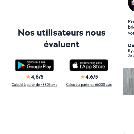
Pr
br
Nos utilisateurs nous
vo
à 
évaluent
meu
Der
ch
Il y
Je 
et
4,6/5
4,6/5
Calculé à partir de 48803 avis
Calculé à partir de 66000 avis