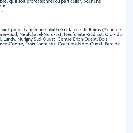
, qu’il soit professionnel ou particulier, pour une
eur.
s.
onnel, pour changer une plinthe sur la ville de Reims (Zone de
nay-Sud, Neufchatel-Nord-Est, Neufchatel-Sud Est, Croix du
, Lundy, Murigny Sud-Ouest, Centre Erlon-Ouest, Bois
ance-Centre, Trois Fontaines, Coutures-Nord-Ouest, Parc de