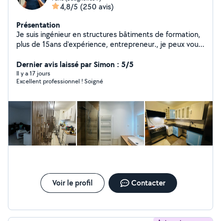
4,8/5
(250 avis)
Présentation
Je suis ingénieur en structures bâtiments de formation,
plus de 15ans d'expérience, entrepreneur., je peux vous
poser, changer, réparer,modifier tout ce qu'il y'a dans
une maison selon les règles de l'art, la decoration est un
Dernier avis laissé par Simon : 5/5
jeux que j'aime et que je maîtrise..je peux aussi vous
Il y a 17 jours
Excellent professionnel ! Soigné
assister, conseiller, piloter vos travaux afin d optimiser
les coûts N'hésitez pas a me contacter ..même pour un
conseil 07 83 tele 897123 phone
Voir le profil
Contacter