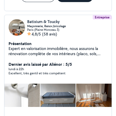
murs endommagés
Entreprise
Batixium & Toucky
Maçonnerie, Renov,bricolage
Paris (Plaine Monceau 3)
4,8/5
(58 avis)
Présentation
Expert en valorisation immobilière, nous assurons la
rénovation complète de vos intérieurs (placo, sols,
cuisines sur mesure, douche, dressing, installations
multimédias) avec une précision d'artisan. J'offre
Dernier avis laissé par Aliénor : 5/5
également un service de conciergerie clé en main
lundi à 22h
Excellent, très gentil et très compétent
incluant l'entretien rigoureux de vos biens Airbnb pour
garantir une expérience voyageur irréprochable.