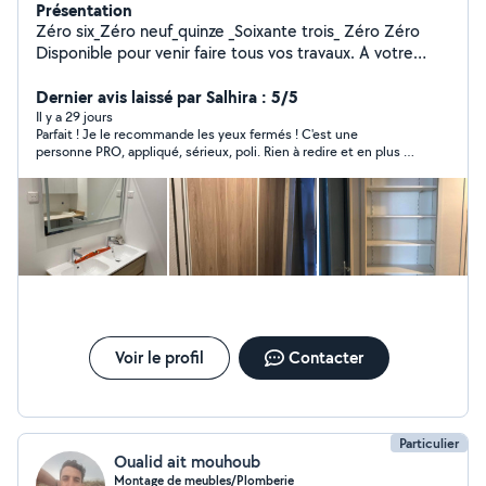
Présentation
Zéro six_Zéro neuf_quinze _Soixante trois_ Zéro Zéro
Disponible pour venir faire tous vos travaux. A votre
service pour n'importe quel bricolage -pose de
cuisine,montage meuble,rideau et stores
Dernier avis laissé par Salhira : 5/5
-Électricité:prise,luminaires Plombière:fuîtes Montage
Il y a 29 jours
Parfait ! Je le recommande les yeux fermés ! C'est une
des meubles Meubles salle de bain Tringle de rideaux
personne PRO, appliqué, sérieux, poli. Rien à redire et en plus il
Tous types d'armoire Étagères fixées au mur Fixation TV
est très discret !
au mur Serrure de porte Poignée de fenêtre
Voir le profil
Contacter
Particulier
Oualid ait mouhoub
Montage de meubles/Plomberie