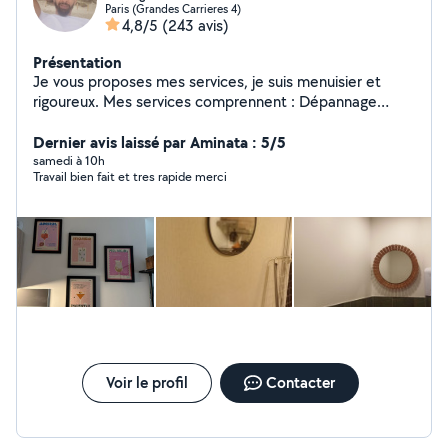
Paris (Grandes Carrieres 4)
4,8/5
(243 avis)
Présentation
Je vous proposes mes services, je suis menuisier et
rigoureux. Mes services comprennent : Dépannage
Débouchage La Plombierie Le Montages de meubles Le
Petit Bricolages Le Nettoyage à domicile Le Nettoyage
Dernier avis laissé par Aminata : 5/5
après chantier Disponible N'hésitez pas pas à me
samedi à 10h
Travail bien fait et tres rapide merci
contacter pour plus d'information.
Voir le profil
Contacter