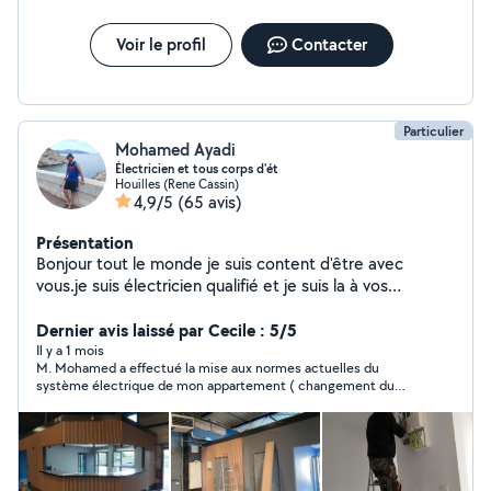
Voir le profil
Contacter
Particulier
Mohamed Ayadi
Électricien et tous corps d'ét
Houilles (Rene Cassin)
4,9/5
(65 avis)
Présentation
Bonjour tout le monde je suis content d'être avec
vous.je suis électricien qualifié et je suis la à vos
demandes
Dernier avis laissé par Cecile : 5/5
Il y a 1 mois
M. Mohamed a effectué la mise aux normes actuelles du
système électrique de mon appartement ( changement du
tableau électrique, des fils et des prises dans toutes les pièces
etc...). travail soigné. M Mohamed est un excellent
professionnel, apporte de bons conseils. personne agréable. Je
recommande