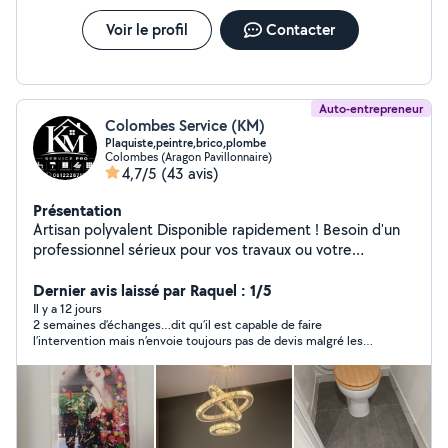
Voir le profil
Contacter
Auto-entrepreneur
Colombes Service (KM)
Plaquiste,peintre,brico,plombe
Colombes (Aragon Pavillonnaire)
4,7/5
(43 avis)
Présentation
Artisan polyvalent Disponible rapidement ! Besoin d'un
professionnel sérieux pour vos travaux ou votre
entretien ? Je vous propose des prestations complètes,
soignées et au meilleur rapport qualité/prix. -Peinture
Dernier avis laissé par Raquel : 1/5
intérieure/extérieure -Pose de placo (BA13), plâtrerie -
Il y a 12 jours
2 semaines d’échanges…dit qu’il est capable de faire
Plomberie (installation, dépannage) -Électricité (petits
l’intervention mais n’envoie toujours pas de devis malgré les
travaux) -Pose de parquet -Installation et réparation de
relances. Une perte de temps. Si vous n’avez pas envie de faire
volets -Nettoyage maison, appartement ou locaux
ce pour quoi vous avez répondu, vous pouvez tout simplement
(Homme ou femme selon votre préférence) -Travail
le dire au lieu de faire attendre les gens pour rien.
propre et efficace -Intervention rapide -Devis gratuit -À
l'écoute de vos besoins Satisfaction client = priorité !