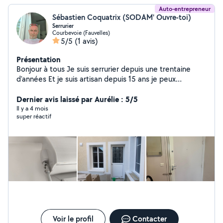
Auto-entrepreneur
Sébastien Coquatrix (SODAM' Ouvre-toi)
Serrurier
Courbevoie (Fauvelles)
5/5
(1 avis)
Présentation
Bonjour à tous Je suis serrurier depuis une trentaine
d'années Et je suis artisan depuis 15 ans je peux
intervenir sur toute fermeture du bâtiment motorisation
clôture portail porte de garage Fourniture et installation
Dernier avis laissé par Aurélie : 5/5
de menuiserie PVC aluminium Store intérieur et
Il y a 4 mois
super réactif
extérieur Je possède le matériel adéquat pour
effectuer vos demandes Sébastien à votre service
Sodam ouvre-toi
Voir le profil
Contacter