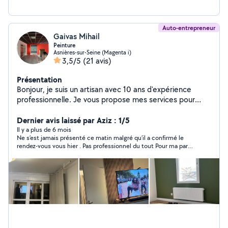
Auto-entrepreneur
Gaivas Mihail
Peinture
Asnières-sur-Seine (Magenta i)
3,5/5
(21 avis)
Présentation
Bonjour, je suis un artisan avec 10 ans d'expérience
professionnelle. Je vous propose mes services pour
réaliser vos travaux de : peinture, pose de carrelage,
pose de parquet, pose de placo, rénovation solo. Devis
Dernier avis laissé par Aziz : 1/5
gratuit, prix adaptés à vos besoin, votre satisfaction et
Il y a plus de 6 mois
Ne s’est jamais présenté ce matin malgré qu’il a confirmé le
ma plus grande priorité, n'hésitez pas a me contacter.
rendez-vous vous hier . Pas professionnel du tout Pour ma part
une matinée de bloquer pour rien !