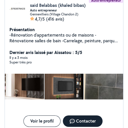
Auto-entrepreneur
said Belabbas (khaled bibas)
Auto entrepreneur
Gennevilliers (Village Chandon 2)
4,7/5
(416 avis)
Présentation
-Rénovation d'appartements ou de maisons -
Rénovatione salles de bain -Carrelage, peinture, parquet
Et Dressing sur-mesure Je peux faire aussi le montage
de meubles, de cuisines et des petits travaux suivant
Dernier avis laissé par Aissatou : 5/5
vos besoins.
Il y a 3 mois
Super très pro
Voir le profil
Contacter