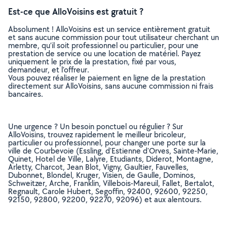
Est-ce que AlloVoisins est gratuit ?
Absolument ! AlloVoisins est un service entièrement gratuit
et sans aucune commission pour tout utilisateur cherchant un
membre, qu’il soit professionnel ou particulier, pour une
prestation de service ou une location de matériel. Payez
uniquement le prix de la prestation, fixé par vous,
demandeur, et l’offreur.
Vous pouvez réaliser le paiement en ligne de la prestation
directement sur AlloVoisins, sans aucune commission ni frais
bancaires.
Une urgence ? Un besoin ponctuel ou régulier ? Sur
AlloVoisins, trouvez rapidement le meilleur bricoleur,
particulier ou professionnel, pour changer une porte sur la
ville de Courbevoie (Essling, d'Estienne d'Orves, Sainte-Marie,
Quinet, Hotel de Ville, Lalyre, Etudiants, Diderot, Montagne,
Arletty, Charcot, Jean Blot, Vigny, Gaultier, Fauvelles,
Dubonnet, Blondel, Kruger, Visien, de Gaulle, Dominos,
Schweitzer, Arche, Franklin, Villebois-Mareuil, Fallet, Bertalot,
Regnault, Carole Hubert, Segoffin, 92400, 92600, 92250,
92150, 92800, 92200, 92270, 92096) et aux alentours.