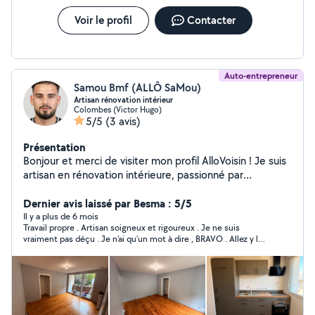
Voir le profil
Contacter
Auto-entrepreneur
Samou Bmf (ALLÔ SaMou)
Artisan rénovation intérieur
Colombes (Victor Hugo)
5/5
(3 avis)
Présentation
Bonjour et merci de visiter mon profil AlloVoisin ! Je suis
artisan en rénovation intérieure, passionné par
l'aménagement et l'embellissement des espaces de vie.
Avec plusieurs années d'expérience, j'accompagne mes
Dernier avis laissé par Besma : 5/5
clients dans leurs projets de A à Z, qu'il s'agisse d'une
Il y a plus de 6 mois
Travail propre . Artisan soigneux et rigoureux . Je ne suis
simple retouche ou d'une rénovation complète. Mes
vraiment pas déçu . Je n’ai qu’un mot à dire , BRAVO . Allez y les
prestations principales : Travaux de peinture et
yeux fermés .
décoration (murs, plafonds, finitions soignées) Pose de
sols : carrelage, parquet, stratifié, vinyle Aménagement
et rénovation de cuisines & salles de bains Petits
travaux de bricolage, réparations et finitions diverses