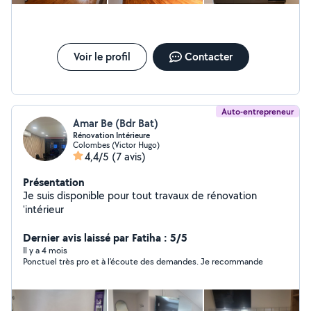
Conseil sur le choix des matériaux et l'optimisation de
vos espaces Pourquoi me choisir ? Sérieux, ponctuel et
à l'écoute de vos besoins Travail propre et minutieux,
avec souci du détail Respect des délais et des budgets
annoncés Relation de confiance et accompagnement
Voir le profil
Contacter
personnalisé Contactez-moi dès aujourd'hui pour
obtenir un devis gratuit
Auto-entrepreneur
Amar Be (Bdr Bat)
Rénovation Intérieure
Colombes (Victor Hugo)
4,4/5
(7 avis)
Présentation
Je suis disponible pour tout travaux de rénovation
'intérieur
Dernier avis laissé par Fatiha : 5/5
Il y a 4 mois
Ponctuel très pro et à l’écoute des demandes. Je recommande