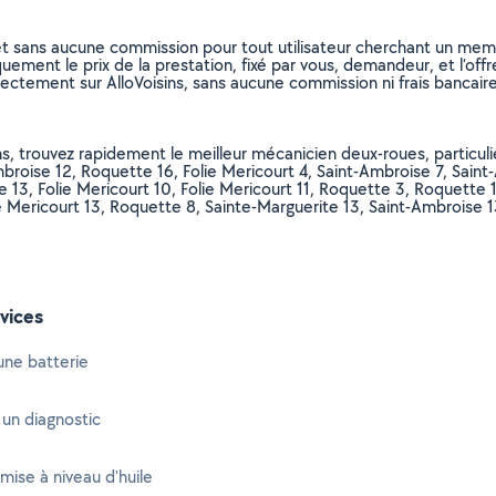
et sans aucune commission pour tout utilisateur cherchant un membre
uement le prix de la prestation, fixé par vous, demandeur, et l’offr
rectement sur AlloVoisins, sans aucune commission ni frais bancaire
ns, trouvez rapidement le meilleur mécanicien deux-roues, particu
mbroise 12, Roquette 16, Folie Mericourt 4, Saint-Ambroise 7, Saint
 13, Folie Mericourt 10, Folie Mericourt 11, Roquette 3, Roquette 1
ie Mericourt 13, Roquette 8, Sainte-Marguerite 13, Saint-Ambroise 
vices
une batterie
 un diagnostic
 mise à niveau d'huile