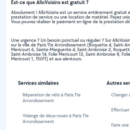
Est-ce que AlloVoisins est gratuit ?
Absolument ! AlloVoisins est un service entièrement gratuit 
prestation de service ou une location de matériel. Payez uniq
Vous pouvez réaliser le paiement en ligne de la prestation di
Une urgence ? Un besoin ponctuel ou régulier ? Sur AlloVoisi
sur la ville de Paris 11e Arrondissement (Roquette 4, Saint-A
Mericourt 6, Sainte-Marguerite 4, Saint-Ambroise 2, Roquette
Saint-Ambroise 14, Folie Mericourt 12, Saint-Ambroise 8, Fol
Mericourt 1, 75011) et aux alentours.
Services similaires
Autres ser
Réparation de vélo à Paris 11e
Changer 
Arrondissement
Effectuer
Vidange de deux-roues à Paris 11e
Arrondissement
Faire une