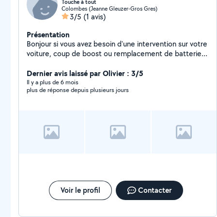
Touche à tout
Colombes (Jeanne Gleuzer-Gros Gres)
3/5
(1 avis)
Présentation
Bonjour si vous avez besoin d'une intervention sur votre
voiture, coup de boost ou remplacement de batterie,
changer ou refixer un élément de carrosserie, ou
toutes petit travaux à faire dessus n'hésitez
Dernier avis laissé par Olivier : 3/5
pas..j'interviens également sur les vélos, motos,
Il y a plus de 6 mois
plus de réponse depuis plusieurs jours
montage de meuble, besoin de manutention...je suis
pas toujours connecté laisser moi un message si besoin
ou votre contact je reviendrai au plus vite vers vous.
Voir le profil
Contacter