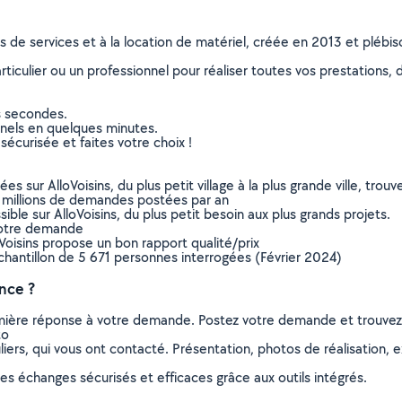
ns de services et à la location de matériel, créée en 2013 et plébi
culier ou un professionnel pour réaliser toutes vos prestations, d
s secondes.
nnels en quelques minutes.
sécurisée et faites votre choix !
sur AlloVoisins, du plus petit village à la plus grande ville, tro
 millions de demandes postées par an
ible sur AlloVoisins, du plus petit besoin aux plus grands projets.
votre demande
oVoisins propose un bon rapport qualité/prix
chantillon de 5 671 personnes interrogées (Février 2024)
nce ?
remière réponse à votre demande. Postez votre demande et trouve
to
ers, qui vous ont contacté. Présentation, photos de réalisation, exp
s échanges sécurisés et efficaces grâce aux outils intégrés.