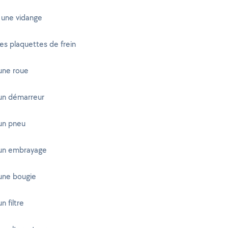
 une vidange
es plaquettes de frein
une roue
un démarreur
un pneu
un embrayage
une bougie
n filtre