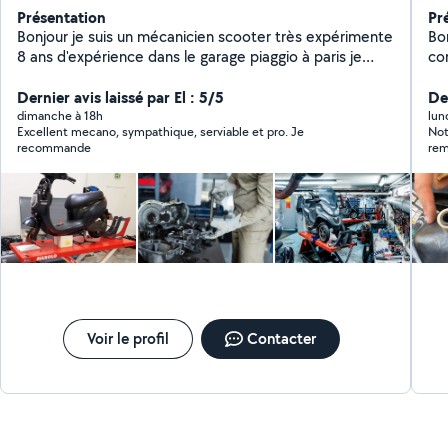
Présentation
Pr
Bonjour je suis un mécanicien scooter très expérimente
Bo
8 ans d'expérience dans le garage piaggio à paris je
concess
répare touts les types marques scooter merci
prest
cordialement
Dernier avis laissé par El : 5/5
dé
Der
accès 
dimanche à 18h
lun
Excellent mecano, sympathique, serviable et pro. Je
​No
le
recommande
rem
ext
sco
pro
au 
péd
rar
abs
off
pro
Voir le profil
Contacter