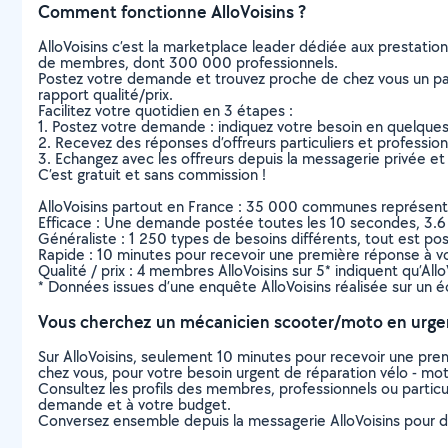
Comment fonctionne AlloVoisins ?
AlloVoisins c’est la marketplace leader dédiée aux prestatio
de membres, dont 300 000 professionnels.
Postez votre demande et trouvez proche de chez vous un parti
rapport qualité/prix.
Facilitez votre quotidien en 3 étapes :
1. Postez votre demande : indiquez votre besoin en quelque
2. Recevez des réponses d’offreurs particuliers et professio
3. Echangez avec les offreurs depuis la messagerie privée et 
C’est gratuit et sans commission !
AlloVoisins partout en France : 35 000 communes représentées 
Efficace : Une demande postée toutes les 10 secondes, 3.6
Généraliste : 1 250 types de besoins différents, tout est poss
Rapide : 10 minutes pour recevoir une première réponse à 
Qualité / prix : 4 membres AlloVoisins sur 5* indiquent qu’All
* Données issues d’une enquête AlloVoisins réalisée sur un é
Vous cherchez un mécanicien scooter/moto en urge
Sur AlloVoisins, seulement 10 minutes pour recevoir une p
chez vous, pour votre besoin urgent de réparation vélo - mo
Consultez les profils des membres, professionnels ou particuli
demande et à votre budget.
Conversez ensemble depuis la messagerie AlloVoisins pour de