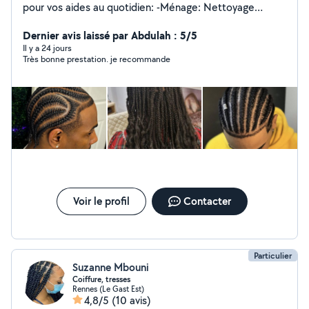
pour vos aides au quotidien: -Ménage: Nettoyage
complet, repassage, dressage et entretien de la maison
-Coiffure: tresse africaine, nattes, twist, coiffure
Dernier avis laissé par Abdulah : 5/5
protectrice, resserrage de locks, Micro locks. -Nounou:
Il y a 24 jours
Très bonne prestation. je recommande
garde d'enfants, babysitting. Dynamique, ponctuelle et
discrète je fais un travail propre et respectueux de
votre intimité. Disponible selon vos besoins.Tarif à
discuter ensemble. Je n'accepte pas propositions de
discussion hors de cette application sauf pas SMS
j'accepte uniquement l'argent en espèces ou par wero.
Merci
Voir le profil
Contacter
Particulier
Suzanne Mbouni
Coiffure, tresses
Rennes (Le Gast Est)
4,8/5
(10 avis)