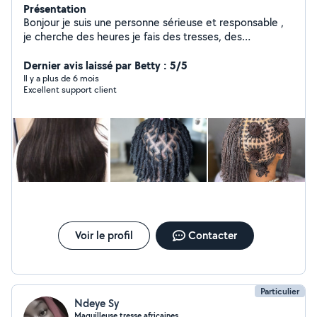
Présentation
Bonjour je suis une personne sérieuse et responsable ,
je cherche des heures je fais des tresses, des
dreadlocks, des extensions brésiliennes et des twists,
et je fais aussi du ménage.
Dernier avis laissé par Betty : 5/5
Il y a plus de 6 mois
Excellent support client
Voir le profil
Contacter
Particulier
Ndeye Sy
Maquilleuse,tresse africaines