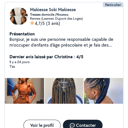
Particulier
Makiesse Soki Makiesse
Tresses domicile /Nounou
Rennes (Laennec Dupont des Loges)
4,7/5
(3 avis)
Présentation
Bonjour, je suis une personne responsable capable de
m'occuper d'enfants d'âge préscolaire et je fais des
tresses à domicile. Merci de m'avoir contactée. Je
réalise des coupes, et coutures et des retouches de
Dernier avis laissé par Christine : 4/5
tous types de vêtements.
Il y a 24 jours
T’as
Voir le profil
Contacter