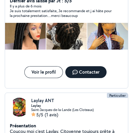
Dernier avis laissé par Jt : 5/5
Il y a plus de 6 mois
Je suis totalement satisfaite, Je recommande et j ai hâte pour
la prochaine prestation....merci beaucoup
Voir le profil
Contacter
Particulier
Laylay ANT
Laylay
Saint-Jacques-de-la-Lande (Les Cloteaux)
5/5
(1 avis)
Présentation
Coucou moi c'est Laylay. Citoyenne toujours prête à