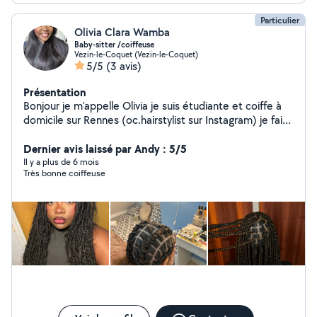
Particulier
Olivia Clara Wamba
Baby-sitter /coiffeuse
Vezin-le-Coquet (Vezin-le-Coquet)
5/5
(3 avis)
Présentation
Bonjour je m'appelle Olivia je suis étudiante et coiffe à
domicile sur Rennes (oc.hairstylist sur Instagram) je fais
également du babysitting j'ai de expérience dans la
garde d'enfants. N'hésitez pas à m'envoyer un message
Dernier avis laissé par Andy : 5/5
pour plus d'informations ! Si je ne réponds pas envoyez
Il y a plus de 6 mois
Très bonne coiffeuse
moi directement un message sur Instagram.