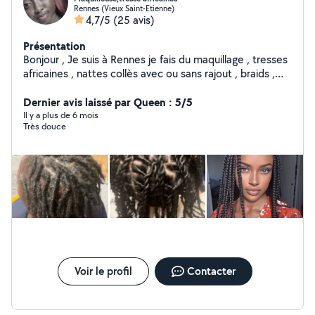
Rennes (Vieux Saint-Etienne)
4,7/5
(25 avis)
Présentation
Bonjour , Je suis à Rennes je fais du maquillage , tresses
africaines , nattes collès avec ou sans rajout , braids ,
micros locks , resserage de locks. N'hésitez pas à me
contacter. A bientot.
Dernier avis laissé par Queen : 5/5
Il y a plus de 6 mois
Très douce
Voir le profil
Contacter