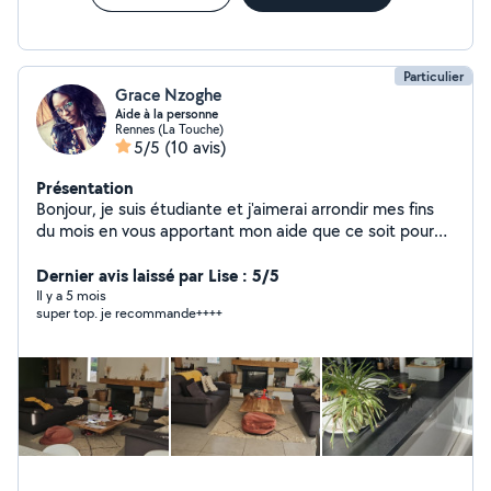
Particulier
Grace Nzoghe
Aide à la personne
Rennes (La Touche)
5/5
(10 avis)
Présentation
Bonjour, je suis étudiante et j'aimerai arrondir mes fins
du mois en vous apportant mon aide que ce soit pour
faire le ménage, repassage, garder vos bouts de choux
ou encore pour une coiffure à domicile, je fais très bien
Dernier avis laissé par Lise : 5/5
les tresses africaines . Je ne fais pas moins de deux
Il y a 5 mois
super top. je recommande++++
heures par prestation. Contactez moi. Merci