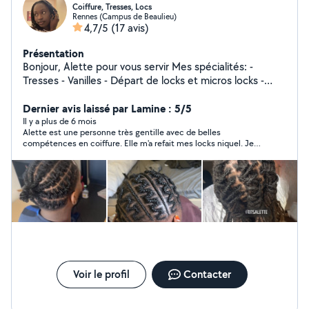
Coiffure, Tresses, Locs
Rennes (Campus de Beaulieu)
4,7/5
(17 avis)
Présentation
Bonjour, Alette pour vous servir Mes spécialités: -
Tresses - Vanilles - Départ de locks et micros locks -
Entretien des racines avec la méthode interlock.
Actuellement indisponible ( Juin, Juillet et Août ) A
Dernier avis laissé par Lamine : 5/5
bientôt :)
Il y a plus de 6 mois
Alette est une personne très gentille avec de belles
compétences en coiffure. Elle m'a refait mes locks niquel. Je
vous la recommande vivement
Voir le profil
Contacter