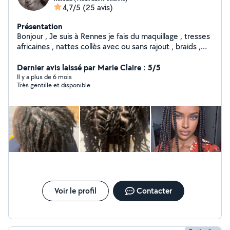
4,7/5
(25 avis)
Présentation
Bonjour , Je suis à Rennes je fais du maquillage , tresses
africaines , nattes collès avec ou sans rajout , braids ,
micros locks , resserage de locks. N'hésitez pas à me
contacter. A bientot.
Dernier avis laissé par Marie Claire : 5/5
Il y a plus de 6 mois
Très gentille et disponible
Voir le profil
Contacter