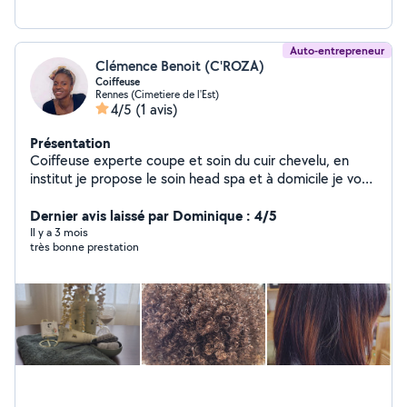
Auto-entrepreneur
Clémence Benoit (C'ROZA)
Coiffeuse
Rennes (Cimetiere de l'Est)
4/5
(1 avis)
Présentation
Coiffeuse experte coupe et soin du cuir chevelu, en
institut je propose le soin head spa et à domicile je vous
fait une coupe et/ou un coiffage entretien ou
transformation sur mesure
Dernier avis laissé par Dominique : 4/5
Il y a 3 mois
très bonne prestation