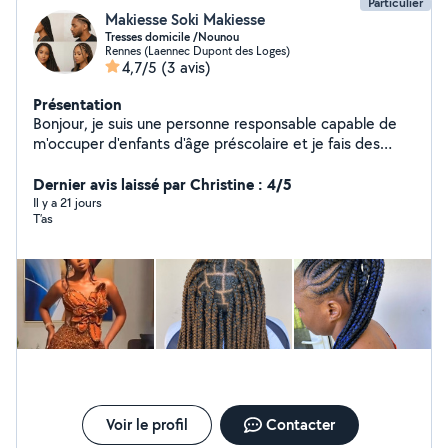
Particulier
Makiesse Soki Makiesse
Tresses domicile /Nounou
Rennes (Laennec Dupont des Loges)
4,7/5
(3 avis)
Présentation
Bonjour, je suis une personne responsable capable de
m'occuper d'enfants d'âge préscolaire et je fais des
tresses à domicile. Merci de m'avoir contactée. Je
réalise des coupes, et coutures et des retouches de
Dernier avis laissé par Christine : 4/5
tous types de vêtements.
Il y a 21 jours
T’as
Voir le profil
Contacter