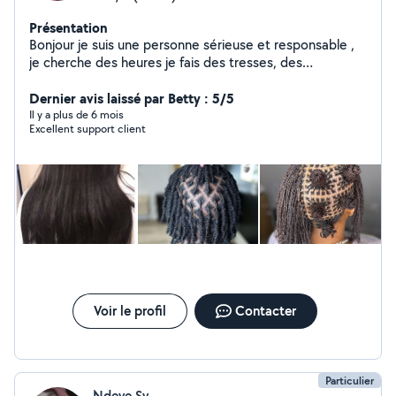
Présentation
Bonjour je suis une personne sérieuse et responsable ,
je cherche des heures je fais des tresses, des
dreadlocks, des extensions brésiliennes et des twists,
et je fais aussi du ménage.
Dernier avis laissé par Betty : 5/5
Il y a plus de 6 mois
Excellent support client
Voir le profil
Contacter
Particulier
Ndeye Sy