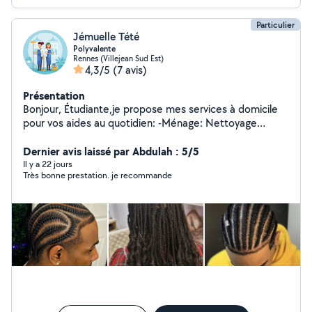
Particulier
Jémuelle Tété
Polyvalente
Rennes (Villejean Sud Est)
4,3/5
(7 avis)
Présentation
Bonjour, Étudiante,je propose mes services à domicile
pour vos aides au quotidien: -Ménage: Nettoyage
complet, repassage, dressage et entretien de la maison
-Coiffure: tresse africaine, nattes, twist, coiffure
Dernier avis laissé par Abdulah : 5/5
protectrice, resserrage de locks, Micro locks. -Nounou:
Il y a 22 jours
Très bonne prestation. je recommande
garde d'enfants, babysitting. Dynamique, ponctuelle et
discrète je fais un travail propre et respectueux de
votre intimité. Disponible selon vos besoins.Tarif à
discuter ensemble. Je n'accepte pas propositions de
discussion hors de cette application sauf pas SMS
j'accepte uniquement l'argent en espèces ou par wero.
Merci