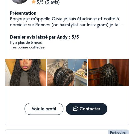
5/5
(3 avis)
Présentation
Bonjour je m'appelle Olivia je suis étudiante et coiffe à
domicile sur Rennes (oc.hairstylist sur Instagram) je fais
également du babysitting j'ai de expérience dans la
garde d'enfants. N'hésitez pas à m'envoyer un message
Dernier avis laissé par Andy : 5/5
pour plus d'informations ! Si je ne réponds pas envoyez
Il y a plus de 6 mois
Très bonne coiffeuse
moi directement un message sur Instagram.
Voir le profil
Contacter
Particulier