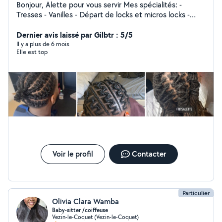
Bonjour, Alette pour vous servir Mes spécialités: -
Tresses - Vanilles - Départ de locks et micros locks -
Entretien des racines avec la méthode interlock.
Actuellement indisponible ( Juin, Juillet et Août ) A
Dernier avis laissé par Gilbtr : 5/5
bientôt :)
Il y a plus de 6 mois
Elle est top
Voir le profil
Contacter
Particulier
Olivia Clara Wamba
Baby-sitter /coiffeuse
Vezin-le-Coquet (Vezin-le-Coquet)