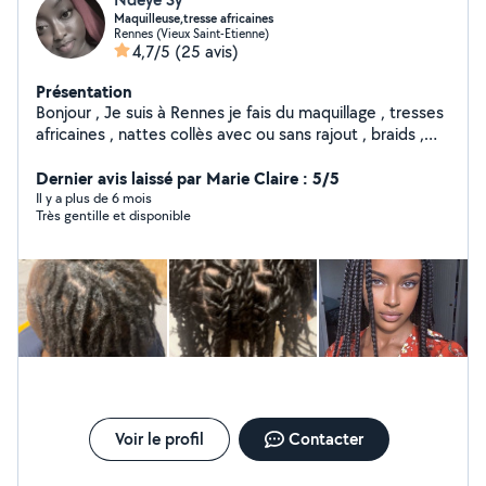
Maquilleuse,tresse africaines
Rennes (Vieux Saint-Etienne)
4,7/5
(25 avis)
Présentation
Bonjour , Je suis à Rennes je fais du maquillage , tresses
africaines , nattes collès avec ou sans rajout , braids ,
micros locks , resserage de locks. N'hésitez pas à me
contacter. A bientot.
Dernier avis laissé par Marie Claire : 5/5
Il y a plus de 6 mois
Très gentille et disponible
Voir le profil
Contacter