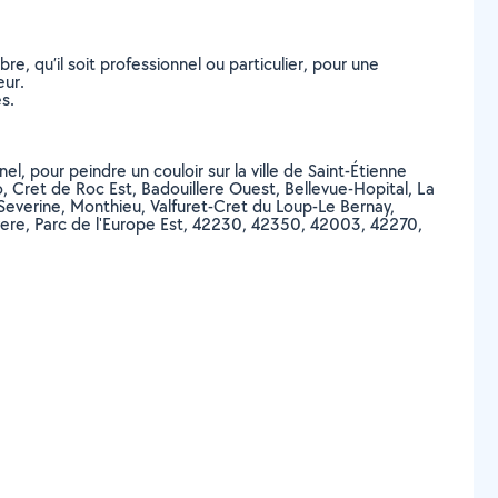
, qu’il soit professionnel ou particulier, pour une
eur.
s.
l, pour peindre un couloir sur la ville de Saint-Étienne
, Cret de Roc Est, Badouillere Ouest, Bellevue-Hopital, La
 Severine, Monthieu, Valfuret-Cret du Loup-Le Bernay,
ayere, Parc de l'Europe Est, 42230, 42350, 42003, 42270,