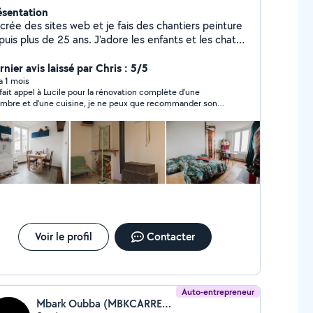
ésentation
crée des sites web et je fais des chantiers peinture
uis plus de 25 ans. J'adore les enfants et les chats.
 garde régulièrement des animaux. Sérieuse et
nutieuse, j'accorde une importance à l'écoute et à
nier avis laissé par Chris : 5/5
échange. Réactive et efficace je saurai m'adapter avec
 a 1 mois
i fait appel à Lucile pour la rénovation complète d'une
 votre demande. Voici mon site internet :
mbre et d'une cuisine, je ne peux que recommander son
ps://bluelight.blue concernant la partie web. Merci
vail. Le résultat est au-delà de mes espérances : les
à très bientôt !
ntures sont magnifiques, les finitions sont soignées et le
ntier a été rendu dans un état de propreté irréprochable. En
s de la qualité technique, l'échange a été très agréable et
 délais ont été parfaitement respectés. Une belle rencontre
fessionnelle, je referai appel sans hésiter.
Voir le profil
Contacter
Auto-entrepreneur
Mbark Oubba (MBKCARRELAGE)