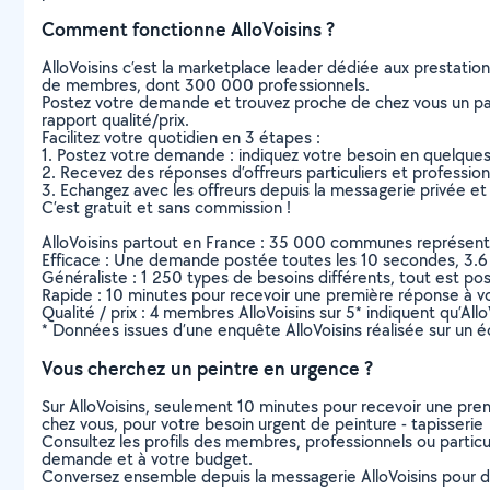
Comment fonctionne AlloVoisins ?
AlloVoisins c’est la marketplace leader dédiée aux prestatio
de membres, dont 300 000 professionnels.
Postez votre demande et trouvez proche de chez vous un parti
rapport qualité/prix.
Facilitez votre quotidien en 3 étapes :
1. Postez votre demande : indiquez votre besoin en quelque
2. Recevez des réponses d’offreurs particuliers et professio
3. Echangez avec les offreurs depuis la messagerie privée et 
C’est gratuit et sans commission !
AlloVoisins partout en France : 35 000 communes représentées 
Efficace : Une demande postée toutes les 10 secondes, 3.6
Généraliste : 1 250 types de besoins différents, tout est poss
Rapide : 10 minutes pour recevoir une première réponse à 
Qualité / prix : 4 membres AlloVoisins sur 5* indiquent qu’All
* Données issues d’une enquête AlloVoisins réalisée sur un é
Vous cherchez un peintre en urgence ?
Sur AlloVoisins, seulement 10 minutes pour recevoir une p
chez vous, pour votre besoin urgent de peinture - tapisserie
Consultez les profils des membres, professionnels ou particuli
demande et à votre budget.
Conversez ensemble depuis la messagerie AlloVoisins pour de