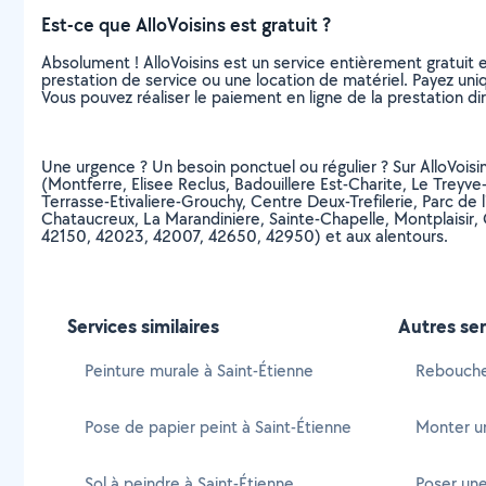
Est-ce que AlloVoisins est gratuit ?
Absolument ! AlloVoisins est un service entièrement gratuit 
prestation de service ou une location de matériel. Payez uniq
Vous pouvez réaliser le paiement en ligne de la prestation di
Une urgence ? Un besoin ponctuel ou régulier ? Sur AlloVoisins
(Montferre, Elisee Reclus, Badouillere Est-Charite, Le Treyv
Terrasse-Etivaliere-Grouchy, Centre Deux-Trefilerie, Parc de 
Chataucreux, La Marandiniere, Sainte-Chapelle, Montplaisir,
42150, 42023, 42007, 42650, 42950) et aux alentours.
Services similaires
Autres ser
Peinture murale à Saint-Étienne
Rebouche
Pose de papier peint à Saint-Étienne
Monter un
Sol à peindre à Saint-Étienne
Poser une