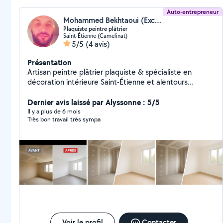
Auto-entrepreneur
Mohammed Bekhtaoui (Excellence Services)
Plaquiste peintre plâtrier
Saint-Étienne (Camelinat)
5/5
(4 avis)
Présentation
Artisan peintre plâtrier plaquiste & spécialiste en
décoration intérieure Saint-Étienne et alentours
Passionné par mon métier et fort d'une solide
expérience en rénovation et finitions, j'accompagne
Dernier avis laissé par Alyssonne : 5/5
mes clients dans leurs projets d'embellissement
Il y a plus de 6 mois
Très bon travail très sympa
intérieur. Je réalise des travaux de peinture, plâtrerie
et pose de plaques de plâtre, avec le souci du détail et
un rendu esthétique et durable.
Voir le profil
Contacter