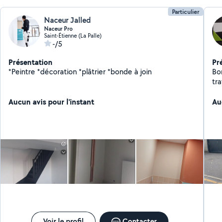
Particulier
Naceur Jalled
Naceur Pro
Saint-Étienne (La Palle)
-/5
Présentation
Pr
*Peintre *décoration *plâtrier *bonde à join
Bon
tra
pe
Aucun avis pour l'instant
Au
Voir le profil
Contacter