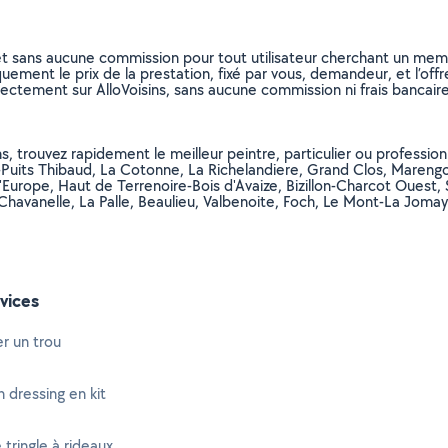
et sans aucune commission pour tout utilisateur cherchant un membre
uement le prix de la prestation, fixé par vous, demandeur, et l’offr
rectement sur AlloVoisins, sans aucune commission ni frais bancaire
, trouvez rapidement le meilleur peintre, particulier ou professionne
e-Puits Thibaud, La Cotonne, La Richelandiere, Grand Clos, Marengo
l'Europe, Haut de Terrenoire-Bois d'Avaize, Bizillon-Charcot Ouest,
 Chavanelle, La Palle, Beaulieu, Valbenoite, Foch, Le Mont-La Jom
vices
r un trou
 dressing en kit
 tringle à rideaux