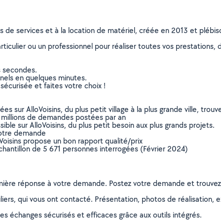
ns de services et à la location de matériel, créée en 2013 et plébi
culier ou un professionnel pour réaliser toutes vos prestations, d
s secondes.
nnels en quelques minutes.
sécurisée et faites votre choix !
sur AlloVoisins, du plus petit village à la plus grande ville, tro
 millions de demandes postées par an
ible sur AlloVoisins, du plus petit besoin aux plus grands projets.
votre demande
oVoisins propose un bon rapport qualité/prix
chantillon de 5 671 personnes interrogées (Février 2024)
remière réponse à votre demande. Postez votre demande et trouve
ers, qui vous ont contacté. Présentation, photos de réalisation, exp
s échanges sécurisés et efficaces grâce aux outils intégrés.