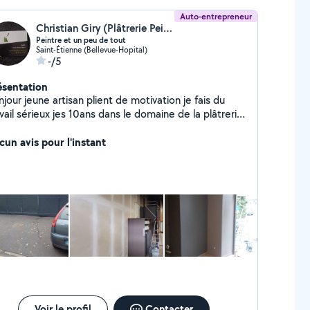
Auto-entrepreneur
Christian Giry (Plâtrerie Peinture)
Peintre et un peu de tout
Saint-Étienne (Bellevue-Hopital)
-/5
ésentation
jour jeune artisan plient de motivation je fais du
vail sérieux jes 10ans dans le domaine de la plâtrerie
inture
cun avis pour l'instant
Voir le profil
Contacter