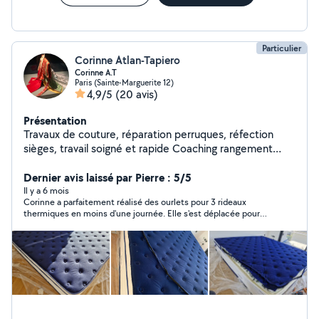
Particulier
Corinne Atlan-Tapiero
Corinne A.T
Paris (Sainte-Marguerite 12)
4,9/5
(20 avis)
Présentation
Travaux de couture, réparation perruques, réfection
sièges, travail soigné et rapide Coaching rangement
cours français maths, correction écrits, préparation aux
examens oraux Cours français langue étrangère FLE
Dernier avis laissé par Pierre : 5/5
préparation à l'examen naturalisation
Il y a 6 mois
Corinne a parfaitement réalisé des ourlets pour 3 rideaux
thermiques en moins d'une journée. Elle s'est déplacée pour
venir chercher et ramener les rideaux. C'est une personne très
sympathique, d'une extrême ponctualité. Travail précis et de
qualité. Merci. Je recommande sans hésiter.