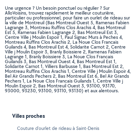
Une urgence ? Un besoin ponctuel ou régulier ? Sur
AlloVoisins, trouvez rapidement le meilleur couturière,
particulier ou professionnel, pour faire un ourlet de rideau sur
la ville de Montreuil (Bas Montreuil Ouest 5, Ramenas Fabien
Lagrange 3, Montreau Ruffins Clos Arachis 4, Bas Montreuil
Est 5, Ramenas Fabien Lagrange 2, Bas Montreuil Est 3,
Centre Ville j Moulin Espoir 1, Paul Signac Murs à Peches 4,
Montreau Ruffins Clos Arachis 2, La Noue Clos Francais
Guilands 4, Bas Montreuil Est 4, Solidarite Carnot 2, Centre
Ville j Moulin Espoir 3, Branly Boissiere 2, Ramenas Fabien
Lagrange 1, Branly Boissiere 3, La Noue Clos Francais
Guilands 3, Bas Montreuil Ouest 4, Bas Montreuil Est 1,
Solidarite Carnot 1, Villiers Barbusse 1, Bas Montreuil Est 2,
Montreau Ruffins Clos Arachis 1, Centre Ville j Moulin Espoir 4,
Bel Air Grands Pechers 2, Bas Montreuil Est 6, Bel Air Grands
Pechers 1, La Noue Clos Francais Guilands 1, Centre Ville j
Moulin Espoir 2, Bas Montreuil Ouest 3, 93100, 93170,
93000, 93230, 93100, 93110, 93130) et aux alentours.
Villes proches
Couture d'ourlet de rideau à Saint-Denis