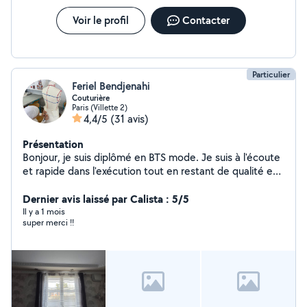
Voir le profil
Contacter
Particulier
Feriel Bendjenahi
Couturière
Paris (Villette 2)
4,4/5
(31 avis)
Présentation
Bonjour, je suis diplômé en BTS mode. Je suis à l'écoute
et rapide dans l'exécution tout en restant de qualité et
en proposant des déplacements à domicile sans coût
supplémentaires. N'hésitez pas à me demander les
Dernier avis laissé par Calista : 5/5
choses avec précisions.
Il y a 1 mois
super merci !!