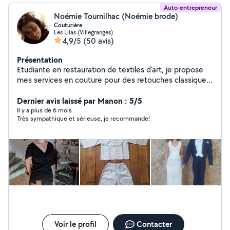
Auto-entrepreneur
Noémie Tournilhac (Noémie brode)
Couturière
Les Lilas (Villegranges)
4,9/5
(50 avis)
Présentation
Etudiante en restauration de textiles d'art, je propose
mes services en couture pour des retouches classique
ou des travaux plus complexes de restauration. Je
donne également des cours de couture et broderie aux
Dernier avis laissé par Manon : 5/5
novices et intermédiaires
Il y a plus de 6 mois
Très sympathique et sérieuse, je recommande!
Voir le profil
Contacter