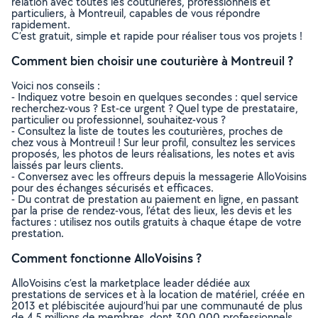
relation avec toutes les couturières, professionnels et
particuliers, à Montreuil, capables de vous répondre
rapidement.
C’est gratuit, simple et rapide pour réaliser tous vos projets !
Comment bien choisir une couturière à Montreuil ?
Voici nos conseils :
- Indiquez votre besoin en quelques secondes : quel service
recherchez-vous ? Est-ce urgent ? Quel type de prestataire,
particulier ou professionnel, souhaitez-vous ?
- Consultez la liste de toutes les couturières, proches de
chez vous à Montreuil ! Sur leur profil, consultez les services
proposés, les photos de leurs réalisations, les notes et avis
laissés par leurs clients.
- Conversez avec les offreurs depuis la messagerie AlloVoisins
pour des échanges sécurisés et efficaces.
- Du contrat de prestation au paiement en ligne, en passant
par la prise de rendez-vous, l’état des lieux, les devis et les
factures : utilisez nos outils gratuits à chaque étape de votre
prestation.
Comment fonctionne AlloVoisins ?
AlloVoisins c’est la marketplace leader dédiée aux
prestations de services et à la location de matériel, créée en
2013 et plébiscitée aujourd’hui par une communauté de plus
de 4,5 millions de membres, dont 300 000 professionnels.