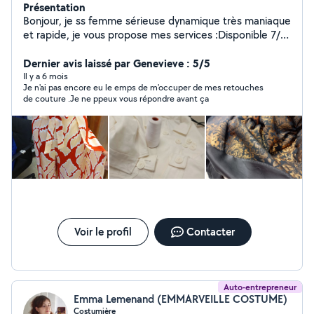
Présentation
Bonjour, je ss femme sérieuse dynamique très maniaque
et rapide, je vous propose mes services :Disponible 7/7
Ménage a domicile : ( ménage classique et grand
ménage),Rangement, couturier repassage,Ménage
Dernier avis laissé par Genevieve : 5/5
Airbnb, Garde enfants
Il y a 6 mois
Je n'ai pas encore eu le emps de m'occuper de mes retouches
de couture .Je ne ppeux vous répondre avant ça
Voir le profil
Contacter
Auto-entrepreneur
Emma Lemenand (EMMARVEILLE COSTUME)
Costumière