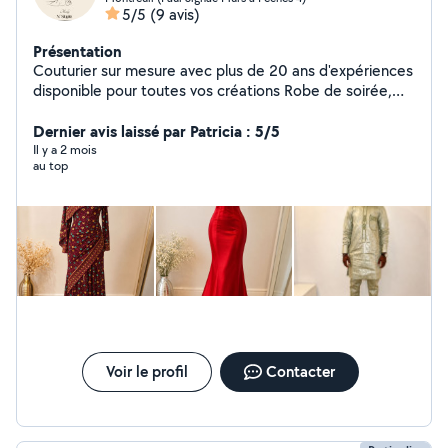
5/5
(9 avis)
Présentation
Couturier sur mesure avec plus de 20 ans d'expériences
disponible pour toutes vos créations Robe de soirée,
tenues traditionnelle, ourlet de pantalon, rideau,
retouche A prix très attractif n'hésitez pas !! Insta/Tik
Dernier avis laissé par Patricia : 5/5
Tok : Madynstyle
Il y a 2 mois
au top
Voir le profil
Contacter