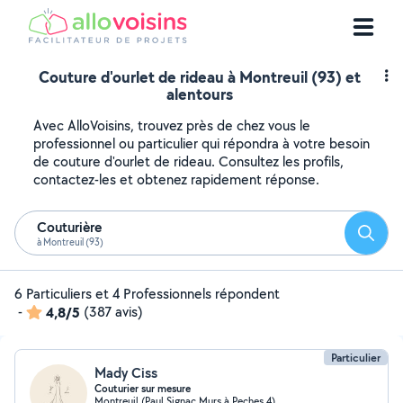
Couture d'ourlet de rideau à Montreuil (93) et
alentours
Avec AlloVoisins, trouvez près de chez vous le
professionnel ou particulier qui répondra à votre besoin
de couture d'ourlet de rideau. Consultez les profils,
contactez-les et obtenez rapidement réponse.
Couturière
Reche
à Montreuil (93)
6 Particuliers et 4 Professionnels répondent
-
4,8/5
(387 avis)
Particulier
Mady Ciss
Couturier sur mesure
Montreuil (Paul Signac Murs à Peches 4)