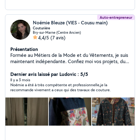
Auto-entrepreneur
Noémie Bleuze (VIES - Cousu main)
Couturière
Bry-sur-Marne (Centre Ancien)
4,4/5
(7 avis)
Présentation
Formée au Métiers de la Mode et du Vêtements, je suis
maintenant indépendante. Confiez moi vos projets, du
vêtement à l'ameublement : retoucherie ( ourlet,
raccourcir, ajuster), création ou transformation.
Dernier avis laissé par Ludovic : 5/5
N'hésitez pas à me contacter, pour qu'on puisse en
Il y a 3 mois
Noémie a été à très compétente et professionnelle,je la
discuter. Je me déplace sur Paris, 94 et ses alentours.
recommande vivement a ceux qui des travaux de couture.