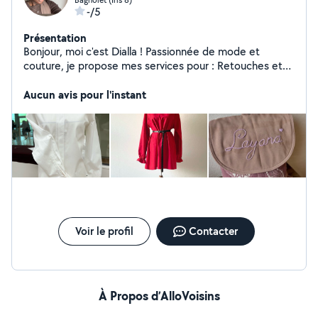
-/5
Présentation
Bonjour, moi c'est Dialla ! Passionnée de mode et
couture, je propose mes services pour : Retouches et
ajustements de vêtements (ourlets, fermetures,
reprises, etc.) Confections simples ou personnalisées
Aucun avis pour l'instant
(robes, jupes, tops, accessoires) Conseils sur mesure
pour donner une seconde vie à vos vêtements Formée
en métiers de la mode et avec plusieurs années
d'expérience, je travaille avec soin et précision.
N'hésitez pas à me contacter, je réponds rapidement !
Voir le profil
Contacter
À Propos d’AlloVoisins