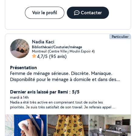
Voir le profil
Contacter
Particulier
Nadia Kaci
Bibliothécair/Couturier/ménage
Montreuil (Centre Ville j Moulin Espoir 4)
4,7/5
(95 avis)
Présentation
Femme de ménage sérieuse. Discrète. Maniaque.
Disponibilité pour le ménage à domicile et dans des
entreprises..pour nettoyage des sols et des vitre.
Repassage. Arrangement. Cuisines. couturier (tt type
Dernier avis laissé par Remi : 5/5
de retouché )
mardi à 14h
Nadia a été très active en comprenant tout de suite les
priorités. Je suis très satisfait de son travail. Je referais appel à
ses services prochainement. Merci