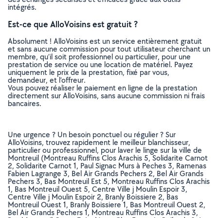
intégrés.
Est-ce que AlloVoisins est gratuit ?
Absolument ! AlloVoisins est un service entièrement gratuit
et sans aucune commission pour tout utilisateur cherchant un
membre, qu’il soit professionnel ou particulier, pour une
prestation de service ou une location de matériel. Payez
uniquement le prix de la prestation, fixé par vous,
demandeur, et l’offreur.
Vous pouvez réaliser le paiement en ligne de la prestation
directement sur AlloVoisins, sans aucune commission ni frais
bancaires.
Une urgence ? Un besoin ponctuel ou régulier ? Sur
AlloVoisins, trouvez rapidement le meilleur blanchisseur,
particulier ou professionnel, pour laver le linge sur la ville de
Montreuil (Montreau Ruffins Clos Arachis 5, Solidarite Carnot
2, Solidarite Carnot 1, Paul Signac Murs à Peches 3, Ramenas
Fabien Lagrange 3, Bel Air Grands Pechers 2, Bel Air Grands
Pechers 3, Bas Montreuil Est 5, Montreau Ruffins Clos Arachis
1, Bas Montreuil Ouest 5, Centre Ville j Moulin Espoir 3,
Centre Ville j Moulin Espoir 2, Branly Boissiere 2, Bas
Montreuil Ouest 1, Branly Boissiere 1, Bas Montreuil Ouest 2,
Bel Air Grands Pechers 1, Montreau Ruffins Clos Arachis 3,