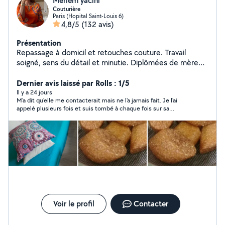
Meriem yacini
Couturière
Paris (Hopital Saint-Louis 6)
4,8/5
(132 avis)
Présentation
Repassage à domicil et retouches couture. Travail
soigné, sens du détail et minutie. Diplômées de mère
en fille en haute couture modélisme et stylisme.
Dernier avis laissé par Rolls : 1/5
Il y a 24 jours
M'a dit qu'elle me contacterait mais ne l'a jamais fait. Je l'ai
appelé plusieurs fois et suis tombé à chaque fois sur sa
messagerie sur laquelle j'ai à chaque fois laissé un message lui
demandant de me rappeler pour convenir d'un rdv. Elle ne m'a
jamais rappelé! Je ne sais pas comment elle peut avoir 4.8/5
avec en plus 131 avis. C'est un peu trafiqué j'ai l'impression...
Voir le profil
Contacter