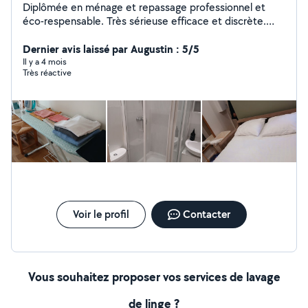
Diplômée en ménage et repassage professionnel et
éco-respensable. Très sérieuse efficace et discrète.
Souriante de confiance et sociable. Peut faire aussi: .
état des lieux départ locataires .nettoyage chez des
Dernier avis laissé par Augustin : 5/5
gens a syndrome diogenese . Après chantier .
Il y a 4 mois
Très réactive
.deserbage Dalle terrasses ..... . Nettoyage espaces
communs . Services aux personnes âgées ( course
repas promenadeaccompagnement rdv.....)
Voir le profil
Contacter
Vous souhaitez proposer vos services de lavage
de linge ?