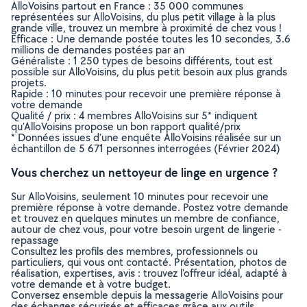
AlloVoisins partout en France : 35 000 communes
représentées sur AlloVoisins, du plus petit village à la plus
grande ville, trouvez un membre à proximité de chez vous !
Efficace : Une demande postée toutes les 10 secondes, 3.6
millions de demandes postées par an
Généraliste : 1 250 types de besoins différents, tout est
possible sur AlloVoisins, du plus petit besoin aux plus grands
projets.
Rapide : 10 minutes pour recevoir une première réponse à
votre demande
Qualité / prix : 4 membres AlloVoisins sur 5* indiquent
qu’AlloVoisins propose un bon rapport qualité/prix
* Données issues d’une enquête AlloVoisins réalisée sur un
échantillon de 5 671 personnes interrogées (Février 2024)
Vous cherchez un nettoyeur de linge en urgence ?
Sur AlloVoisins, seulement 10 minutes pour recevoir une
première réponse à votre demande. Postez votre demande
et trouvez en quelques minutes un membre de confiance,
autour de chez vous, pour votre besoin urgent de lingerie -
repassage
Consultez les profils des membres, professionnels ou
particuliers, qui vous ont contacté. Présentation, photos de
réalisation, expertises, avis : trouvez l'offreur idéal, adapté à
votre demande et à votre budget.
Conversez ensemble depuis la messagerie AlloVoisins pour
des échanges sécurisés et efficaces grâce aux outils