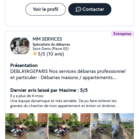
Voir le profil
Contacter
Entreprise
MM SERVICES
Spécialiste du débarras
Saint-Denis (Plaine 02)
5/5
(10 avis)
Présentation
DEBLAYAGEPARIS Nos services débarras professionnel
et particulier : Débarras maisons / appartements
Débarras de locaux commerciaux Débarras après
sinistres (inondation, incendies, logements insalubres)
Dernier avis laissé par Maxime : 5/5
Débarras liés à des successions urgentes Visibles sur
Il y a plus de 6 mois
Une équipe dynamique et très aimable. J'ai pu faire enlever les
tous les réseaux : deblayageparis
gravats du chantier de mon appartement et éviter un énième
voyage à la déchèterie. Je recommande.