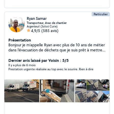
Entretien régulier ou ponctuel Contacteznous, nous
nous adaptons à vos besoins et intervenons
rapidement.
Particulier
Ryan Samar
Transporteur, évac de chantier
Argenteuil (Joliot Curie)
4,9/5
(585 avis)
Présentation
Bonjour je m'appelle Ryan avec plus de 10 ans de métier
dans l'évacuation de déchets que je suis prêt à mettre à
votre service n'hésitez pas à me contacter je suis
disponible à toute heure
Dernier avis laissé par Voisin : 5/5
Il y a plus de 6 mois
Prestation urgente réalisée au top avec le sourire. Rien à dire