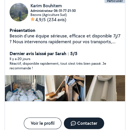
Particulier
Karim Bouhitem
Administrateur 06-51-77-21-50
Bezons (Agriculture Sud)
4,9/5
(234 avis)
Présentation
Besoin d'une équipe sérieuse, efficace et disponible 7j/7
? Nous intervenons rapidement pour vos transports,
nettoyages, débarras, jardinage, entretien piscine et
travaux extérieurs. Transport & manutention Transport
Dernier avis laissé par Sarah : 5/5
de meubles, colis, électroménager Chargement /
Il y a 20 jours
Réactif, disponible rapidement, tout s’est très bien passé. Je
déchargement Déplacement d'objets lourds ou
recommande !
encombrants Aide au déménagement Débarras de
caves, garages, greniers Livraison et montage de
meubles (IKEA, But, Conforama) Nettoyage
professionnel (avec notre matériel vapeur) Nettoyage
de canapé, tapis, matelas, chaises, moquettes
Aspirateur vapeur / laveuse vapeur haute performance
Produits de nettoyage fournis Nettoyage complet
d'appartements, maisons, locaux Jardinage & extérieur
Tonte, taille de haies et d'arbustes Désherbage
Nettoyage d'allées et terrasses Remise en état
Voir le profil
Contacter
d'espaces extérieurs Entretien piscine Nettoyage