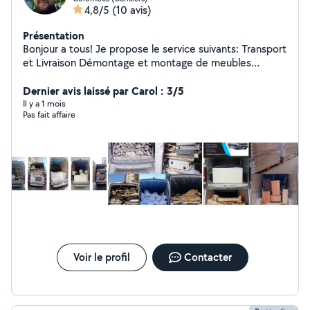
4,8/5
(10 avis)
Présentation
Bonjour a tous! Je propose le service suivants: Transport
et Livraison Démontage et montage de meubles
Debarras - dechets de chantiers, garages, caves,
appartements, bureaux Facture disponible sur demande
Dernier avis laissé par Carol : 3/5
Rapide,sérieux, prix abordables. Merci
Il y a 1 mois
Pas fait affaire
Voir le profil
Contacter