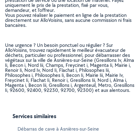
prestation de service ou une location de matériel. Payez
uniquement le prix de la prestation, fixé par vous,
demandeur, et l’offreur.
Vous pouvez réaliser le paiement en ligne de la prestation
directement sur AlloVoisins, sans aucune commission ni frais
bancaires.
Une urgence ? Un besoin ponctuel ou régulier ? Sur
AlloVoisins, trouvez rapidement le meilleur évacuateur de
déchets, particulier ou professionnel, pour débarrasser des
végétaux sur la ville de Asnières-sur-Seine (Gresillons Iv, Alma
Ii, Becon i, Nord Iii, Champs, Freycinet i, Magenta Ii, Mairie i,
Renoir Ii, Nord Iv, Nord Ii, Flachat i, Philosophes Iii,
Philosophes i, Philosophes Ii, Becon Ii, Mairie Iii, Mairie Iv,
Freycinet Ii, Flachat Ii, Renoir i, Gresillons Iii, Nord i, Alma i,
Magenta i, Becon Iii, Gresillons i, Argenteuil, Metro, Gresillons
Ii, 92600, 92400, 92230, 92700, 92300) et aux alentours.
Services similaires
Débarras de cave à Asnières-sur-Seine