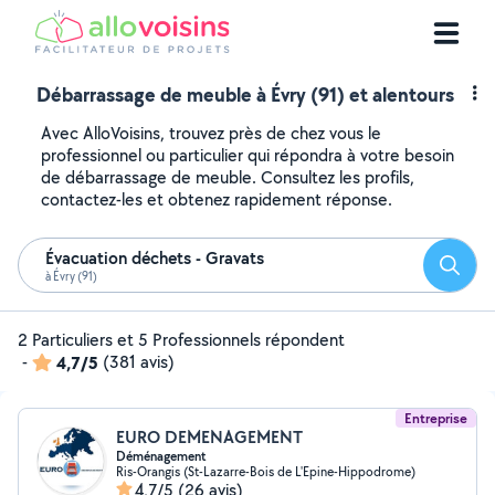
Débarrassage de meuble à Évry (91) et alentours
Avec AlloVoisins, trouvez près de chez vous le
professionnel ou particulier qui répondra à votre besoin
de débarrassage de meuble. Consultez les profils,
contactez-les et obtenez rapidement réponse.
Évacuation déchets - Gravats
Reche
à Évry (91)
2 Particuliers et 5 Professionnels répondent
-
4,7/5
(381 avis)
Entreprise
EURO DEMENAGEMENT
Déménagement
Ris-Orangis (St-Lazarre-Bois de L'Epine-Hippodrome)
4,7/5
(26 avis)