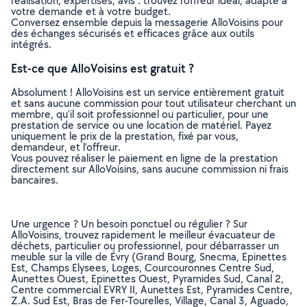
réalisation, expertises, avis : trouvez l'offreur idéal, adapté à
votre demande et à votre budget.
Conversez ensemble depuis la messagerie AlloVoisins pour
des échanges sécurisés et efficaces grâce aux outils
intégrés.
Est-ce que AlloVoisins est gratuit ?
Absolument ! AlloVoisins est un service entièrement gratuit
et sans aucune commission pour tout utilisateur cherchant un
membre, qu’il soit professionnel ou particulier, pour une
prestation de service ou une location de matériel. Payez
uniquement le prix de la prestation, fixé par vous,
demandeur, et l’offreur.
Vous pouvez réaliser le paiement en ligne de la prestation
directement sur AlloVoisins, sans aucune commission ni frais
bancaires.
Une urgence ? Un besoin ponctuel ou régulier ? Sur
AlloVoisins, trouvez rapidement le meilleur évacuateur de
déchets, particulier ou professionnel, pour débarrasser un
meuble sur la ville de Évry (Grand Bourg, Snecma, Epinettes
Est, Champs Elysees, Loges, Courcouronnes Centre Sud,
Aunettes Ouest, Epinettes Ouest, Pyramides Sud, Canal 2,
Centre commercial EVRY II, Aunettes Est, Pyramides Centre,
Z.A. Sud Est, Bras de Fer-Tourelles, Village, Canal 3, Aguado,