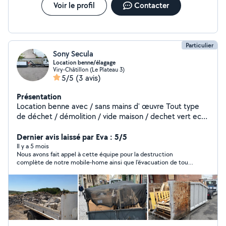
Voir le profil
Contacter
Particulier
Sony Secula
Location benne/élagage
Viry-Châtillon (Le Plateau 3)
5/5
(3 avis)
Présentation
Location benne avec / sans mains d' œuvre Tout type
de déchet / démolition / vide maison / dechet vert ect
Benne de 3 à 13m3 Chargement avec bras de grue
possible. Taille haie Élevage abattage arbre. Nettoyage
Dernier avis laissé par Eva : 5/5
de toiture et crépi maison Disponible pour toute
Il y a 5 mois
Nous avons fait appel à cette équipe pour la destruction
demande
complète de notre mobile-home ainsi que l'évacuation de tous
les déchets, et le résultat est irréprochable. Ce sont de
véritables bosseurs : ponctuels, extrêmement organisés et
d'une efficacité redoutable. Le chantier a été rendu
parfaitement propre après leur passage. Nous les
recommandons sans aucune hésitation pour leur sérieux et
leur professionnalisme. Vous pouvez leur confier vos travaux les
yeux fermés !