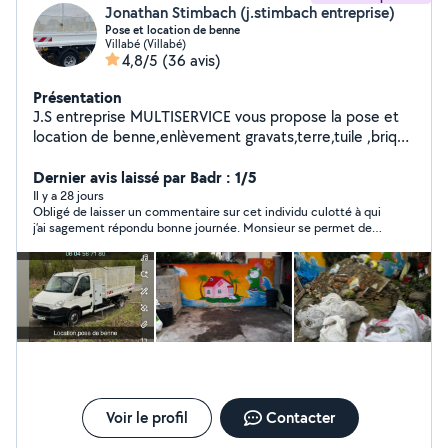
Jonathan Stimbach (j.stimbach entreprise)
Pose et location de benne
Villabé (Villabé)
4,8/5
(36 avis)
Présentation
J.S entreprise MULTISERVICE vous propose la pose et
location de benne,enlèvement gravats,terre,tuile ,brique
etc
Dernier avis laissé par Badr : 1/5
Il y a 28 jours
Obligé de laisser un commentaire sur cet individu culotté à qui
j’ai sagement répondu bonne journée. Monsieur se permet de
me dire de me renseigner sur les prix avant de poster mon
annonce La blague j’ai reçu plusieurs offres en dessous de cet
individu comparé bien ailleurs, il y a moins cher que lui
Voir le profil
Contacter