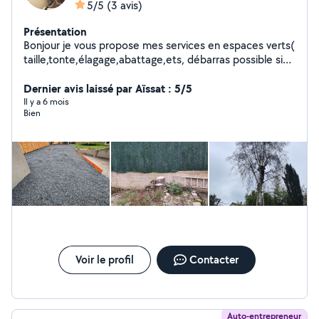
5/5
(3 avis)
Présentation
Bonjour je vous propose mes services en espaces verts(
taille,tonte,élagage,abattage,ets, débarras possible si
besoins travaille propre et soigné je suis à votre
dispositions h24 7j7 si nécessaire me contacter pour
Dernier avis laissé par Aïssat : 5/5
plus d'informations merci.
Il y a 6 mois
Bien
Voir le profil
Contacter
Auto-entrepreneur