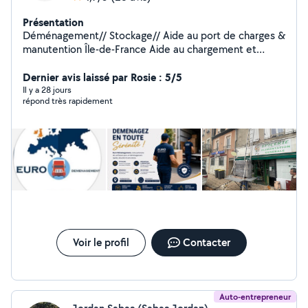
Présentation
Déménagement// Stockage// Aide au port de charges &
manutention Île-de-France Aide au chargement et
déchargement Port de meubles, cartons et objets
lourds Aide pour déplacer du mobilier dans un logement
Dernier avis laissé par Rosie : 5/5
Montage et démontage simple de meubles Monte-
Il y a 28 jours
répond très rapidement
Charge disponible Zone : Île-de-France et alentours
Déplacements possibles dans toute la France à des prix
compétitifs! Sérieux, ponctuel et soigneux !
Voir le profil
Contacter
Auto-entrepreneur