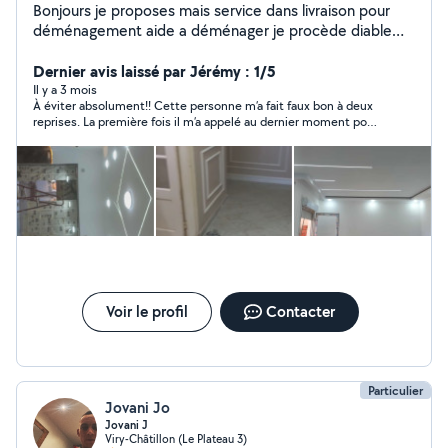
Bonjours je proposes mais service dans livraison pour
déménagement aide a déménager je procède diable
électrique aucun effort pour monter et descendre
escalier peut aussi aider démonter meuble remonter
Dernier avis laissé par Jérémy : 1/5
compétences dans les travaux rénovation enduit
Il y a 3 mois
À éviter absolument!! Cette personne m’a fait faux bon à deux
peinture réparation ext enlèvement grava je suis sérieux
reprises. La première fois il m’a appelé au dernier moment pour
dans mon travaille et ponctuel je reste a votre
me demander de déplacer le rdv à un autre jour. La deuxième
disposition a tout moment 24/24
fois, une heure avant le rdv je l’ai appelé plusieurs fois sans
réponse, je lui ai aussi laissé un message qu’il a lu et laissé sans
réponse.
Voir le profil
Contacter
Particulier
Jovani Jo
Jovani J
Viry-Châtillon (Le Plateau 3)