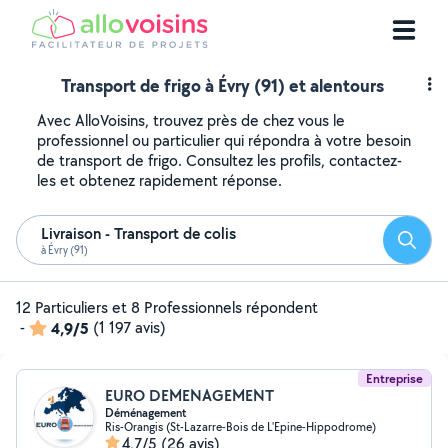
Transport de frigo à Évry (91) et alentours
Avec AlloVoisins, trouvez près de chez vous le
professionnel ou particulier qui répondra à votre besoin
de transport de frigo. Consultez les profils, contactez-
les et obtenez rapidement réponse.
Livraison - Transport de colis
Reche
à Évry (91)
12 Particuliers et 8 Professionnels répondent
-
4,9/5
(1 197 avis)
Entreprise
EURO DEMENAGEMENT
Déménagement
Ris-Orangis (St-Lazarre-Bois de L'Epine-Hippodrome)
4,7/5
(26 avis)