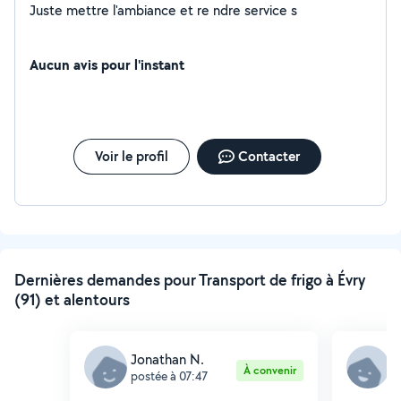
Juste mettre l'ambiance et re ndre service s
Aucun avis pour l'instant
Voir le profil
Contacter
Dernières demandes pour Transport de frigo à Évry
(91) et alentours
Jonathan N.
K
À convenir
postée à 07:47
p