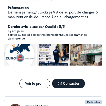
Présentation
Déménagement// Stockage// Aide au port de charges &
manutention Île-de-France Aide au chargement et
déchargement Port de meubles, cartons et objets
lourds Aide pour déplacer du mobilier dans un logement
Dernier avis laissé par Oualid : 5/5
Montage et démontage simple de meubles Monte-
Il y a 11 jours
Service au top et équipe très professionnel. Je recommande
Charge disponible Zone : Île-de-France et alentours
sans retenue
Déplacements possibles dans toute la France à des prix
compétitifs! Sérieux, ponctuel et soigneux !
Voir le profil
Contacter
Particulier