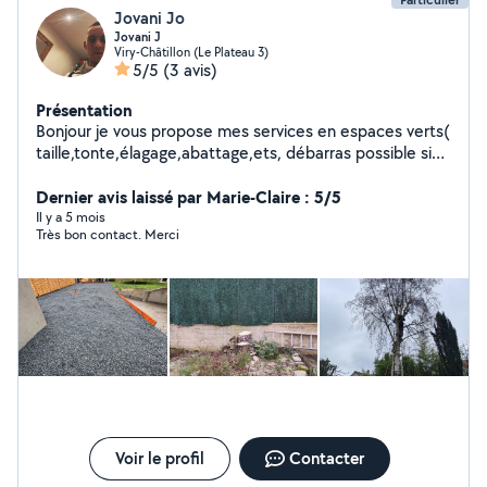
Jovani Jo
Jovani J
Viry-Châtillon (Le Plateau 3)
5/5
(3 avis)
Présentation
Bonjour je vous propose mes services en espaces verts(
taille,tonte,élagage,abattage,ets, débarras possible si
besoins travaille propre et soigné je suis à votre
dispositions h24 7j7 si nécessaire me contacter pour
Dernier avis laissé par Marie-Claire : 5/5
plus d'informations merci.
Il y a 5 mois
Très bon contact. Merci
Voir le profil
Contacter