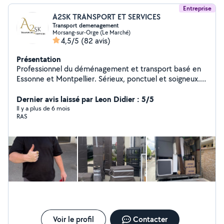
Entreprise
A2SK TRANSPORT ET SERVICES
Transport demenagement
Morsang-sur-Orge (Le Marché)
4,5/5
(82 avis)
Présentation
Professionnel du déménagement et transport basé en
Essonne et Montpellier. Sérieux, ponctuel et soigneux.
Camions équipés (12m³, 20m³) + matériel complet.
Déménagements, débarras, livraisons longue distance.
Dernier avis laissé par Leon Didier : 5/5
Toujours prêt à rendre service avec efficacité et bonne
Il y a plus de 6 mois
RAS
humeur !
Voir le profil
Contacter