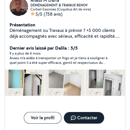
Anass M Darra
DÉMÉNAGEMENT & TRAVAUX RENOV
Corbeil-Essonnes (Coquibus Art de vivre)
5/5
(738 avis)
Présentation
Déménagement ou Travaux à prévoir ? +5 000 clients
déjà accompagnés avec sérieux, efficacité et rapidité.
Intervention rapide 7j/7 24h/24 Prix adaptés à tous les
budgets. Devis GRATUIT et rapide au 06-95-92-79-02
Dernier avis laissé par Dalila : 5/5
À très vite !
Il y a plus de 6 mois
Anass m’a aidée à transporter un frigo et je tiens à souligner à
quel point il a été super efficace, gentil et respectueux du
début à la fin. Je recommande vivement!
Voir le profil
Contacter