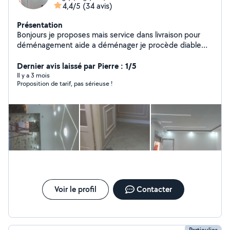
4,4/5
(34 avis)
Présentation
Bonjours je proposes mais service dans livraison pour
déménagement aide a déménager je procède diable
électrique aucun effort pour monter et descendre
escalier peut aussi aider démonter meuble remonter
Dernier avis laissé par Pierre : 1/5
compétences dans les travaux rénovation enduit
Il y a 3 mois
Proposition de tarif, pas sérieuse !
peinture réparation ext enlèvement grava je suis sérieux
dans mon travaille et ponctuel je reste a votre
disposition a tout moment 24/24
Voir le profil
Contacter
Particulier