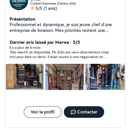
Corbeil-Essonnes (Centre ville)
5/5
(1 avis)
Présentation
Professionnel et dynamique, je suis jeune chef d'une
entreprise de livraison. Mes priorités restent une
prestation adaptée aux souhaits et au budget des
clients grâce a un devis personnalisé.
Dernier avis laissé par Marwa : 5/5
Il y a plus de 6 mois
Très réactif, et disponible, Mr Zdiri est venu directement chez
moi pour faire un devis. Il était ouvert à une négociation et
nous avons pu nous mettre d’accord. J’ai trouvé son attitude
professionnel et son travail soigné. Mes meubles sont arrivés
dans leur même état.
Voir le profil
Contacter