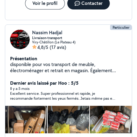
Voir le profil
Contacter
Particulier
Nassim Hadjal
Livraison-transport
Viry-Châtillon (Le Plateau 4)
4,8/5
(17 avis)
Présentation
disponible pour vos transport de meuble,
électroménager et retrait en magasin. Également
disponibles pour transport moto quad et pièces auto
Dernier avis laissé par Hoo : 5/5
Il y a 5 mois
Excellent service. Super professionnel et rapide, je
recommande fortement les yeux fermés. Jetais même pas en
France, et grâce à vous j’ai pu tout régler à distance sans stress,
merci encore une fois