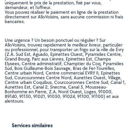
uniquement le prix de la prestation, fixé par vous,
demandeur, et l’offreur.
Vous pouvez réaliser le paiement en ligne de la prestation
directement sur AlloVoisins, sans aucune commission ni frais
bancaires.
Une urgence ? Un besoin ponctuel ou régulier ? Sur
AlloVoisins, trouvez rapidement le meilleur livreur, particulier
ou professionnel, pour transporter un frigo sur la ville de Évry
(Z.A. Sud Est, Aguado, Epinettes Ouest, Pyramides Centre,
Grand Bourg, Parc aux Lievres, Epinettes Est, Champs
Elysees, Centre administratif, Champtier du Coq, Pyramides
Sud, Bois Guillaume-Bois Sauvage, Bras de Fer-Tourelles,
Centre urbain Nord, Centre commercial EVRY II, Epinettes
Sud, Courcouronnes Centre Nord, Aunettes Ouest, Village,
Centre urbain Coquibus, Courcouronnes Centre Sud, Canal 1,
Aunettes Est, Canal 2, Snecma, Canal 3, Mousseau-
Bonhomme en Pierre, Z.A. Nord Ouest, Loges, 91000,
89140, 91130, 91021, 91030, 91024, 91100, 91100) et aux
alentours.
Services similaires