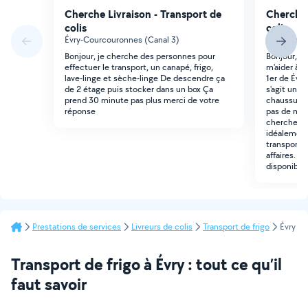
Cherche Livraison - Transport de
Cherche 
colis
colis
Évry-Courcouronnes (Canal 3)
Évry-Courc
Bonjour, je cherche des personnes pour
Bonjour, J
effectuer le transport, un canapé, frigo,
m'aider à t
lave-linge et sèche-linge De descendre ça
1er de Évry
de 2 étage puis stocker dans un box Ça
s'agit uni
prend 30 minute pas plus merci de votre
chaussures 
réponse
pas de meu
cherche qu
idéalement
transport, 
affaires. 
disponibilit
Prestations de services
Livreurs de colis
Transport de frigo
Évry
Transport de frigo à Évry : tout ce qu’il
faut savoir