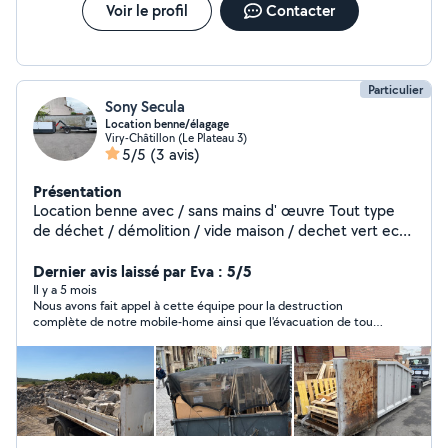
Voir le profil
Contacter
Particulier
Sony Secula
Location benne/élagage
Viry-Châtillon (Le Plateau 3)
5/5
(3 avis)
Présentation
Location benne avec / sans mains d' œuvre Tout type
de déchet / démolition / vide maison / dechet vert ect
Benne de 3 à 13m3 Chargement avec bras de grue
possible. Taille haie Élevage abattage arbre. Nettoyage
Dernier avis laissé par Eva : 5/5
de toiture et crépi maison Disponible pour toute
Il y a 5 mois
Nous avons fait appel à cette équipe pour la destruction
demande
complète de notre mobile-home ainsi que l'évacuation de tous
les déchets, et le résultat est irréprochable. Ce sont de
véritables bosseurs : ponctuels, extrêmement organisés et
d'une efficacité redoutable. Le chantier a été rendu
parfaitement propre après leur passage. Nous les
recommandons sans aucune hésitation pour leur sérieux et
leur professionnalisme. Vous pouvez leur confier vos travaux les
yeux fermés !