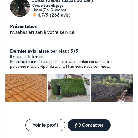
Jordan Sabas (Sabas Jordan)
Couverture élagage
Lisses (Z.a. Ouest A6)
4,7/5
(268 avis)
Présentation
m.sabas artisan à votre service
Dernier avis laissé par Nat : 5/5
Il y a plus de 6 mois
Ma sollicitation n'a pas pu se faire avec Jordan car une autre
personne m'avait répondu avant. Mais nous nous sommes
contactés et j'ai apprécié la réactivité de ce dernier. Merci à
vous! Personne sympathique
Voir le profil
Contacter