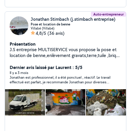
Auto-entrepreneur
Jonathan Stimbach (j.stimbach entreprise)
Pose et location de benne
Villabé (Villabé)
4,8/5
(36 avis)
Présentation
J.S entreprise MULTISERVICE vous propose la pose et
location de benne,enlèvement gravats,terre,tuile ,brique
etc
Dernier avis laissé par Laurent : 5/5
Il y a 3 mois
Jonathan est professionnel, il a été ponctuel , réactif. Le travail
effectué est parfait, je recommande Jonathan pour diverses
prestations. Laurent