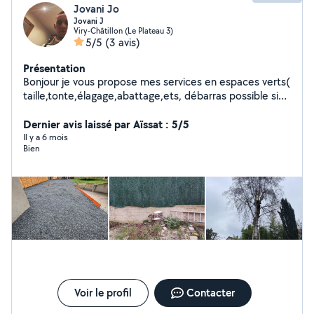
Jovani Jo
Jovani J
Viry-Châtillon (Le Plateau 3)
5/5
(3 avis)
Présentation
Bonjour je vous propose mes services en espaces verts(
taille,tonte,élagage,abattage,ets, débarras possible si
besoins travaille propre et soigné je suis à votre
dispositions h24 7j7 si nécessaire me contacter pour
Dernier avis laissé par Aïssat : 5/5
plus d'informations merci.
Il y a 6 mois
Bien
Voir le profil
Contacter