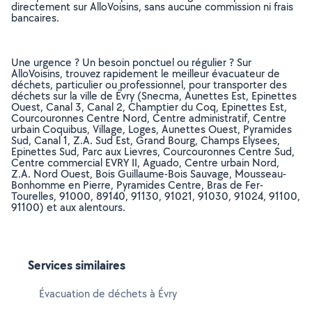
directement sur AlloVoisins, sans aucune commission ni frais
bancaires.
Une urgence ? Un besoin ponctuel ou régulier ? Sur
AlloVoisins, trouvez rapidement le meilleur évacuateur de
déchets, particulier ou professionnel, pour transporter des
déchets sur la ville de Évry (Snecma, Aunettes Est, Epinettes
Ouest, Canal 3, Canal 2, Champtier du Coq, Epinettes Est,
Courcouronnes Centre Nord, Centre administratif, Centre
urbain Coquibus, Village, Loges, Aunettes Ouest, Pyramides
Sud, Canal 1, Z.A. Sud Est, Grand Bourg, Champs Elysees,
Epinettes Sud, Parc aux Lievres, Courcouronnes Centre Sud,
Centre commercial EVRY II, Aguado, Centre urbain Nord,
Z.A. Nord Ouest, Bois Guillaume-Bois Sauvage, Mousseau-
Bonhomme en Pierre, Pyramides Centre, Bras de Fer-
Tourelles, 91000, 89140, 91130, 91021, 91030, 91024, 91100,
91100) et aux alentours.
Services similaires
Évacuation de déchets à Évry