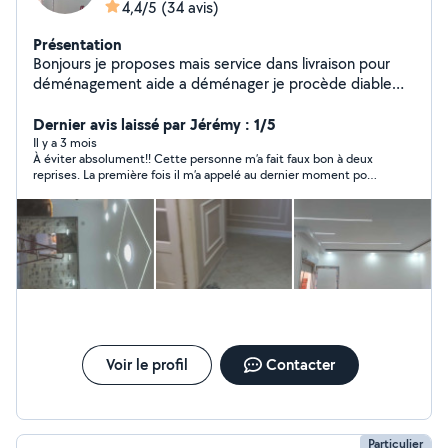
4,4/5
(34 avis)
Présentation
Bonjours je proposes mais service dans livraison pour
déménagement aide a déménager je procède diable
électrique aucun effort pour monter et descendre
escalier peut aussi aider démonter meuble remonter
Dernier avis laissé par Jérémy : 1/5
compétences dans les travaux rénovation enduit
Il y a 3 mois
À éviter absolument!! Cette personne m’a fait faux bon à deux
peinture réparation ext enlèvement grava je suis sérieux
reprises. La première fois il m’a appelé au dernier moment pour
dans mon travaille et ponctuel je reste a votre
me demander de déplacer le rdv à un autre jour. La deuxième
disposition a tout moment 24/24
fois, une heure avant le rdv je l’ai appelé plusieurs fois sans
réponse, je lui ai aussi laissé un message qu’il a lu et laissé sans
réponse.
Voir le profil
Contacter
Particulier