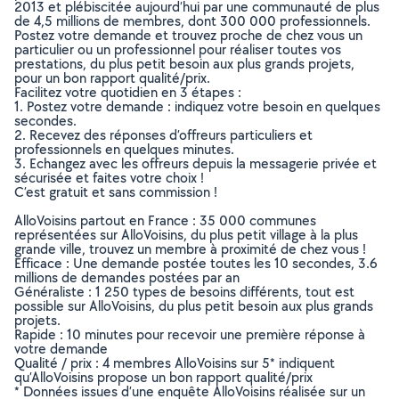
2013 et plébiscitée aujourd’hui par une communauté de plus
de 4,5 millions de membres, dont 300 000 professionnels.
Postez votre demande et trouvez proche de chez vous un
particulier ou un professionnel pour réaliser toutes vos
prestations, du plus petit besoin aux plus grands projets,
pour un bon rapport qualité/prix.
Facilitez votre quotidien en 3 étapes :
1. Postez votre demande : indiquez votre besoin en quelques
secondes.
2. Recevez des réponses d’offreurs particuliers et
professionnels en quelques minutes.
3. Echangez avec les offreurs depuis la messagerie privée et
sécurisée et faites votre choix !
C’est gratuit et sans commission !
AlloVoisins partout en France : 35 000 communes
représentées sur AlloVoisins, du plus petit village à la plus
grande ville, trouvez un membre à proximité de chez vous !
Efficace : Une demande postée toutes les 10 secondes, 3.6
millions de demandes postées par an
Généraliste : 1 250 types de besoins différents, tout est
possible sur AlloVoisins, du plus petit besoin aux plus grands
projets.
Rapide : 10 minutes pour recevoir une première réponse à
votre demande
Qualité / prix : 4 membres AlloVoisins sur 5* indiquent
qu’AlloVoisins propose un bon rapport qualité/prix
* Données issues d’une enquête AlloVoisins réalisée sur un