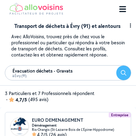
Transport de déchets à Évry (91) et alentours
Avec AlloVoisins, trouvez près de chez vous le
professionnel ou particulier qui répondra à votre besoin
de transport de déchets. Consultez les profils,
contactez-les et obtenez rapidement réponse.
Évacuation déchets - Gravats
Reche
à Évry (91)
3 Particuliers et 7 Professionnels répondent
-
4,7/5
(495 avis)
Entreprise
EURO DEMENAGEMENT
Déménagement
Ris-Orangis (St-Lazarre-Bois de L'Epine-Hippodrome)
4,7/5
(26 avis)