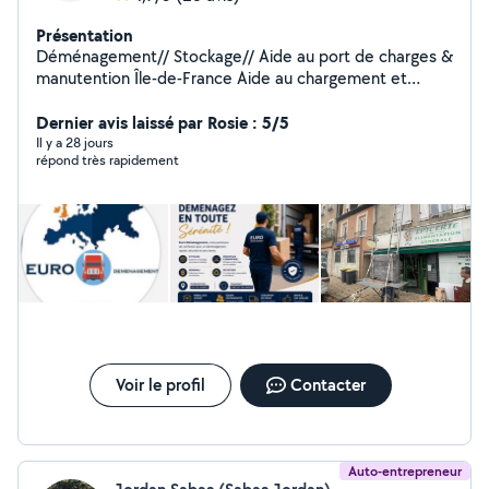
Présentation
Déménagement// Stockage// Aide au port de charges &
manutention Île-de-France Aide au chargement et
déchargement Port de meubles, cartons et objets
lourds Aide pour déplacer du mobilier dans un logement
Dernier avis laissé par Rosie : 5/5
Montage et démontage simple de meubles Monte-
Il y a 28 jours
répond très rapidement
Charge disponible Zone : Île-de-France et alentours
Déplacements possibles dans toute la France à des prix
compétitifs! Sérieux, ponctuel et soigneux !
Voir le profil
Contacter
Auto-entrepreneur