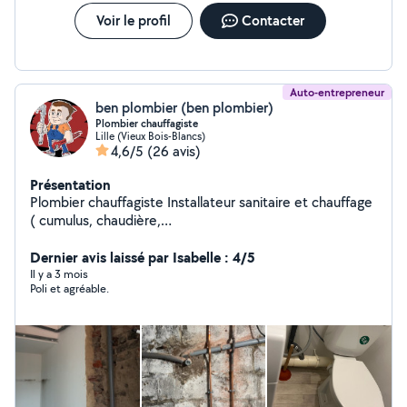
Tarifs compétitifs et transparents. Pour toute question
ou demande de devis n'hésitez pas à me contacter. À
Voir le profil
Contacter
votre service Alexis
Auto-entrepreneur
ben plombier (ben plombier)
Plombier chauffagiste
Lille (Vieux Bois-Blancs)
4,6/5
(26 avis)
Présentation
Plombier chauffagiste Installateur sanitaire et chauffage
( cumulus, chaudière,
toilettes,lavabo,évier,baignoire,douche ) Dépannage
plomberie et chaudière Débouchage canalisation
Dernier avis laissé par Isabelle : 4/5
Soudure cuivre Détartrage installation d'eau chaude
Il y a 3 mois
Poli et agréable.
Disponible 24/24