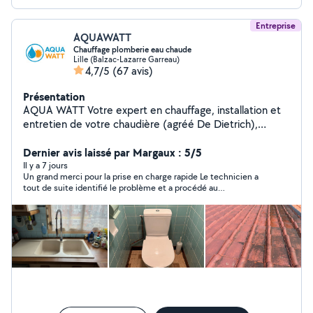
Entreprise
AQUAWATT
Chauffage plomberie eau chaude
Lille (Balzac-Lazarre Garreau)
4,7/5
(67 avis)
Présentation
AQUA WATT Votre expert en chauffage, installation et
entretien de votre chaudière (agréé De Dietrich),
radiateurs... Spécialisé également dans le traitement de
l'eau, nous vous proposons une gamme complète
Dernier avis laissé par Margaux : 5/5
d'adoucisseurs et d'osmoseurs. AQUA WATT, vous
Il y a 7 jours
Un grand merci pour la prise en charge rapide Le technicien a
accompagne dans tous vos projets de salle de bains !
tout de suite identifié le problème et a procédé au
(neuf ou rénovation) Contactez-nous !
changement de la pièce en un rien de temps Le travail est
propre les explications sont claires et les conseils très utiles
Un vrai plaisir d’avoir affaire à des professionnels aussi sérieux