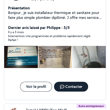
Présentation
Bonjour , je suis installateur thermique et sanitaire pour
faire plus simple plombier diplômé. J offre mes services
pour tout travaux de plomberie ,je travail 7/7 j alors en
cas de besoins n hésitez pas je me ferai un plaisir de
Dernier avis laissé par Philippe : 5/5
regler vos problèmes de plomberie .
Il y a 3 mois
Intervention vite programmée et problème rapidement réglé.
Parfait !
Voir le profil
Contacter
Auto-entrepreneur