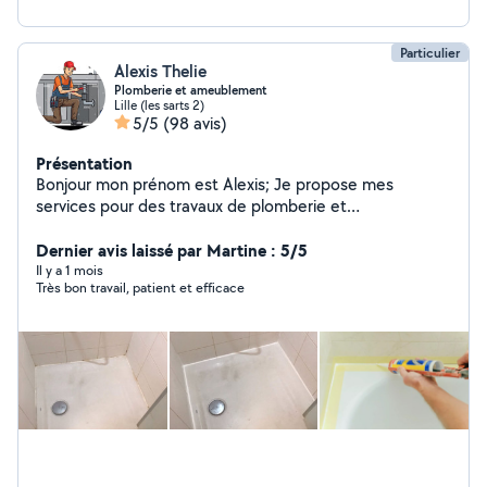
Particulier
Alexis Thelie
Plomberie et ameublement
Lille (les sarts 2)
5/5
(98 avis)
Présentation
Bonjour mon prénom est Alexis; Je propose mes
services pour des travaux de plomberie et
d'ameublement,adaptés à vos besoins. Fort de mon
expérience de plombier depuis 20 ans, et de mes
Dernier avis laissé par Martine : 5/5
compétences dans ces domaines, je m'engage à vous
Il y a 1 mois
Très bon travail, patient et efficace
fournir un travail soigné. Prestation en plomberie : -
Installation et réparation de robinets de
cuisine,lavabo,douche,baignoire,etc - Débouchage de
canalisations. - Joints silicone évier, baignoire,lavabo -
Pose de chauffe eau,WC où autres équipements
sanitaires. Prestations ameublement : - Assemblage et
montage de meubles (armoires,lit,étagères,etc) - Pose
d'étagères,tringles,où autres équipements muraux.
Pourquoi me choisir ? - Travail sérieux et rigoureux. -