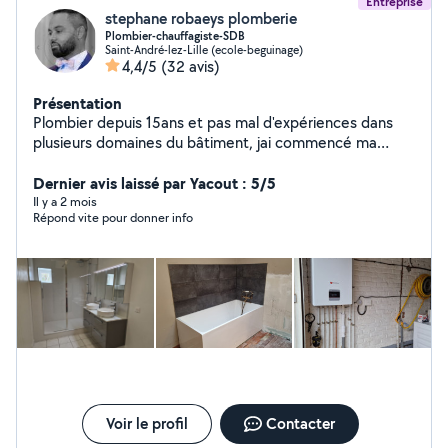
Entreprise
stephane robaeys plomberie
Plombier-chauffagiste-SDB
Saint-André-lez-Lille (ecole-beguinage)
4,4/5
(32 avis)
Présentation
Plombier depuis 15ans et pas mal d'expériences dans
plusieurs domaines du bâtiment, jai commencé ma
carrière chez rabot dutilleul dans le btp et par la suite j
ai travaillé pour la société kbane en tant que plombier .
Dernier avis laissé par Yacout : 5/5
Je peint aussi au pistolet . Je suis artisan plombier
Il y a 2 mois
Répond vite pour donner info
chauffagiste et je rénove des salles de bains. Je suis une
société avec assurance décennale.
Voir le profil
Contacter