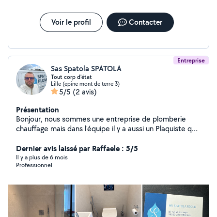
Voir le profil
Contacter
Entreprise
Sas Spatola SPATOLA
Tout corp d'état
Lille (epine mont de terre 3)
5/5
(2 avis)
Présentation
Bonjour, nous sommes une entreprise de plomberie
chauffage mais dans l'équipe il y a aussi un Plaquiste qui
fait tout ce qui est Placo, enduit peinture et un
Carreleur, nous avons la garantie décennale sur tout
Dernier avis laissé par Raffaele : 5/5
corp d'état
Il y a plus de 6 mois
Professionnel