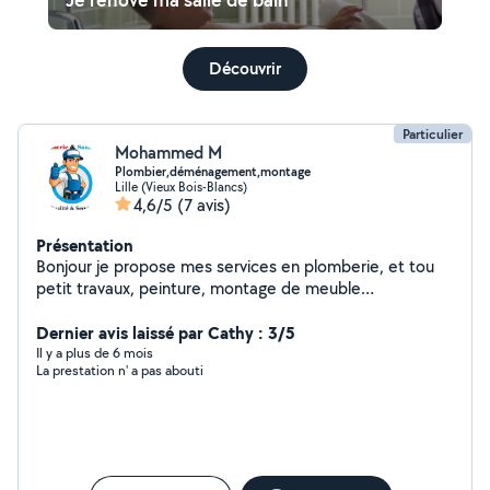
Découvrir
Particulier
Mohammed M
Plombier,déménagement,montage
Lille (Vieux Bois-Blancs)
4,6/5
(7 avis)
Présentation
Bonjour je propose mes services en plomberie, et tou
petit travaux, peinture, montage de meuble
déménagement, je suis disponible tou les jours si besoin
n'hésitez pas à me contacter part message merci
Dernier avis laissé par Cathy : 3/5
Il y a plus de 6 mois
La prestation n' a pas abouti