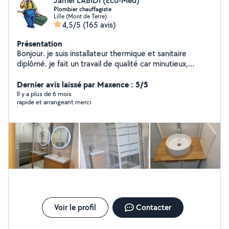
Jamel LABIDI (Eco-Med)
Plombier chauffagiste
Lille (Mont de Terre)
4,5/5
(165 avis)
Présentation
Bonjour. je suis installateur thermique et sanitaire
diplômé. je fait un travail de qualité car minutieux,
rigoureux et méthodique. j'effectue d'autres corps de
métiers. peinture et la tapisserie. montage de meuble
Dernier avis laissé par Maxence : 5/5
évier et cuisine .
Il y a plus de 6 mois
rapide et arrangeant merci
Voir le profil
Contacter