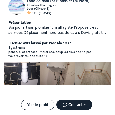
Farid Saidani (Sf Plombier Du Nord)
Plombier Chauffagiste
Loos (Oliveaux 1)
5/5
(5 avis)
Présentation
Bonjour artisan plombier chauffagiste Propose c'est
services Déplacement nord pas de calais Devis gratuit
Garantie décennale Qualifier professionnel gaz Pose ou
remplacement Chaudière gaz Chauffe eau électrique
Dernier avis laissé par Pascale : 5/5
Radiateur Thermostat Wc classique ou suspendu Évier
Il y a 3 mois
ponctuel et efficace ! merci beaucoup, au plaisir de ne pas
Vasque Douche cabine ou italienne Baignoire Robinet
vous revoir tout de suite :-)
Vmc Adoucisseur d'eau . Réparation fuite Installation
chauffage central complet
Voir le profil
Contacter