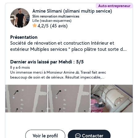
Auto-entrepreneur
Amine Slimani (slimani multip service)
Slim renovation multiservices
Lille (vauban-esquermes)
4,2/5
(45 avis)
Présentation
Société de rénovation et construction Intérieur et
extérieur Multiples services * placo plâtre tout sorte de
model * revêtement mur et sol * maçonnerie *
électricité et plomberie
Dernier avis laissé par Mehdi : 5/5
Il y a 6 mois
Un immense merci à Monsieur Amine 🙏 Travail fait avec
beaucoup de soin et de sérieux. Résultat impeccable,
personne professionnelle, à l’heure, responsable et très
respectueuse. Franchement, je suis plus que satisfait. Je
recommande à 100 % !
Voir le profil
Contacter