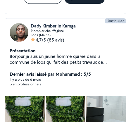
Particulier
Dady Kimberlin Kamga
Plombier chauffagiste
Loos (Mairie)
4,7/5
(85 avis)
Présentation
Bonjour je suis un jeune homme qui vie dans la
commune de loos qui fait des petits travaux de
plomberie es manutention aussi déménagement
location de matériels de bâtiment
Dernier avis laissé par Mohammad : 5/5
Il y a plus de 6 mois
bien professionnels