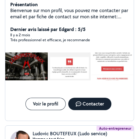
Présentation
Bienvenue sur mon profil, vous pouvez me contacter par
email et par fiche de contact sur mon site internet:
Contact @ lesbonstuyaux . F r W w w . Les-bonstuyaux .
F r Je suis un plombier chauffagiste spécialisé et
Dernier avis laissé par Edgard : 5/5
diplômé. Je propose principalement: Petit travaux
Il y a 2 mois
Trés professionnel et efficace, je recommande
Montage de meubles Plomberie Pose de sanitaire
Réparation de tuyauterie Débouchage Travaux
d'intérieur Peinture Maçonnerie Tarifs sur devis
Voir le profil
Contacter
Auto-entrepreneur
Ludovic BOUTEFEUX (Ludo service)