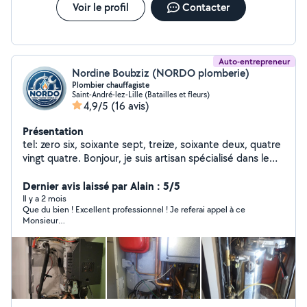
Voir le profil
Contacter
Auto-entrepreneur
Nordine Boubziz (NORDO plomberie)
Plombier chauffagiste
Saint-André-lez-Lille (Batailles et fleurs)
4,9/5
(16 avis)
Présentation
tel: zero six, soixante sept, treize, soixante deux, quatre
vingt quatre. Bonjour, je suis artisan spécialisé dans le
dépannage urgent sur Lille et ses environs. Je mets mon
expertise technique et mes 12ans d experience à votre
Dernier avis laissé par Alain : 5/5
service. MES COMPÉTENCES : DÉPANNAGE ET
Il y a 2 mois
Que du bien ! Excellent professionnel ! Je referai appel à ce
ENTRETIEN CHAUDIÈRE GAZ : Diagnostic de panne,
Monsieur…
remplacement de pièces (pompe, vase d'expansion,
bloc gaz, carte électronique,échangeur à plaque),
remise en route et réglages. détartrage eau chaude
sanitaire PLOMBERIE URGENCE : Recherche de fuites,
débouchage canalisations (WC, éviers, salle de bain)
remplacement de robinetterie, détartrage eau chaude