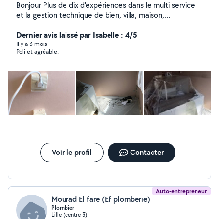
Bonjour Plus de dix d'expériences dans le multi service
et la gestion technique de bien, villa, maison,
appartement. Analyse, conseil et proposition de
solution suivant les différents critères. Toutes
Dernier avis laissé par Isabelle : 4/5
intervention se fait sur la base d'un devis signé, nos
Il y a 3 mois
Poli et agréable.
devis sont détaillés, vous avez toutes les informations
possible sur notre intervention et les produits fournis.
Tous nos travaux sont réalisés par des professionnels.
Tout au long des interventions nous restons joignable et
à l'écoute de nos clients.
Voir le profil
Contacter
Auto-entrepreneur
Mourad El fare (Ef plomberie)
Plombier
Lille (centre 3)