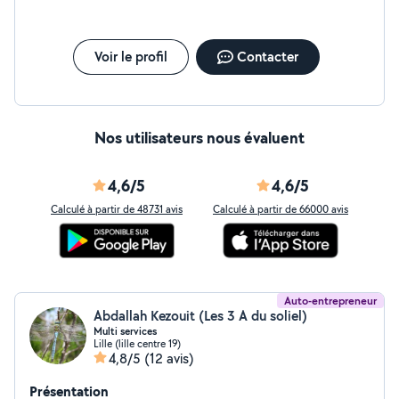
sanitaire. Réactivité 7j/7 : J'interviens rapidement pour
vos pannes d'eau chaude ou de chauffage. Prix Juste :
devis transparant Contactez-moi , réponse rapide
garantie.
Voir le profil
Contacter
Nos utilisateurs nous évaluent
4,6/5
4,6/5
Calculé à partir de 48731 avis
Calculé à partir de 66000 avis
Auto-entrepreneur
Abdallah Kezouit (Les 3 A du soliel)
Multi services
Lille (lille centre 19)
4,8/5
(12 avis)
Présentation