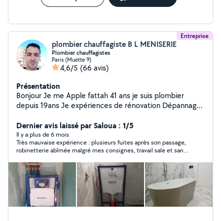
Entreprise
plombier chauffagiste B L MENISERIE
Plombier chauffagistes
Paris (Muette 9)
4,6/5
(66 avis)
Présentation
Bonjour Je me Apple fattah 41 ans je suis plombier
depuis 19ans Je expériences de rénovation Dépannage
recherche de fuite Réparation Changement ballon de
Dernier avis laissé par Saloua : 1/5
chaude .... Je fai tout le sanitaire Prix voisin correct
Il y a plus de 6 mois
Très mauvaise expérience : plusieurs fuites après son passage,
robinetterie abîmée malgré mes consignes, travail sale et sans
soin. Il consomme de l’alcool en plein chantier. Prestataire
totalement non professionnel, à éviter à tout prix! PS : Les deux
photos c'est après son passage.