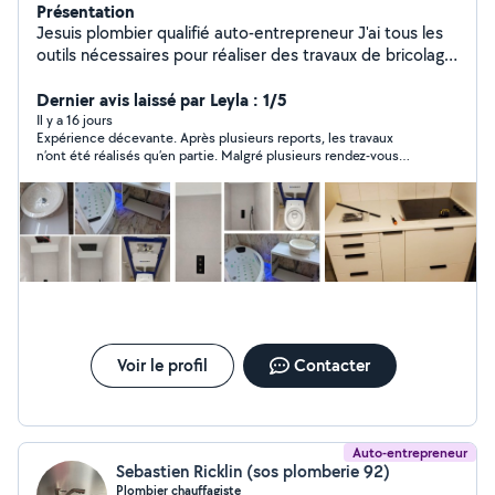
Présentation
Jesuis plombier qualifié auto-entrepreneur J'ai tous les
outils nécessaires pour réaliser des travaux de bricolage
comme peinture montage de meubles cuisine papier
peint et rénovation sdb N'hésitez pas à me solliciter
Dernier avis laissé par Leyla : 1/5
pour vous aider Tout est négociable A très bientôt??
Il y a 16 jours
Expérience décevante. Après plusieurs reports, les travaux
n’ont été réalisés qu’en partie. Malgré plusieurs rendez-vous
fixés, il ne s’est jamais présenté pour terminer, invoquant
différents imprévus, puis a fini par ne plus répondre à mes
messages. J’avais avancé de l’argent pour le matériel et il me
reste encore 40 € que je n’ai jamais récupérés. Dommage, car
le travail réalisé était correct, mais le manque de sérieux, de
fiabilité et de communication ne me permet pas de
recommander cette personne.
Voir le profil
Contacter
Auto-entrepreneur
Sebastien Ricklin (sos plomberie 92)
Plombier chauffagiste