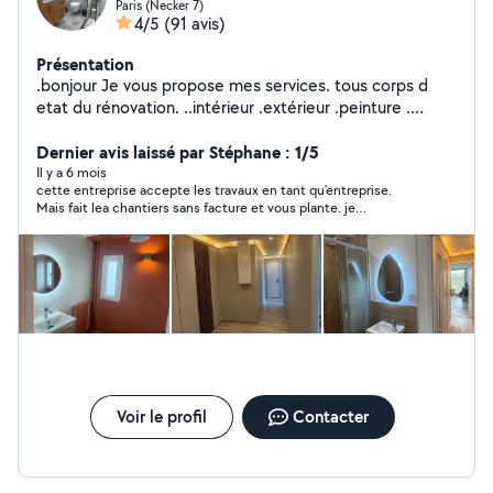
Paris (Necker 7)
4/5
(91 avis)
Présentation
.bonjour Je vous propose mes services. tous corps d
etat du rénovation. ..intérieur .extérieur .peinture .
carrelage. placo. maçonnerie .. Électricité plomberie
.ravalement .isolation .façade.
Dernier avis laissé par Stéphane : 1/5
Il y a 6 mois
cette entreprise accepte les travaux en tant qu'entreprise.
Mais fait lea chantiers sans facture et vous plante. je
déconseille
Voir le profil
Contacter