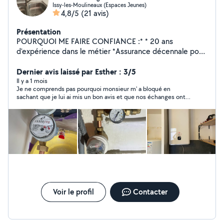
Issy-les-Moulineaux (Espaces Jeunes)
4,8/5
(21 avis)
Présentation
POURQUOI ME FAIRE CONFIANCE :* * 20 ans
d'expérience dans le métier *Assurance décennale pour
une tranquillité total *Intervention rapide et soignée
*Devis gratuit transparent Je me déplace rapidement
Dernier avis laissé par Esther : 3/5
pour tout type de dépannage ou d'installation. Que ce
Il y a 1 mois
Je ne comprends pas pourquoi monsieur m' a bloqué en
soit pour une urgence , une rénovation ou projet
sachant que je lui ai mis un bon avis et que nos échanges ont
d'aménagement . Je vous accompagne avec sérieux et
été respectueux Bizarre
professionnalisme . Contacter moi dès aujourd'hui pour
un devis gratuit ou une intervention rapide !
Voir le profil
Contacter