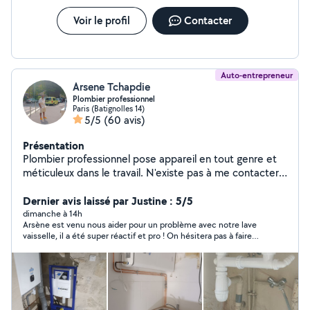
Voir le profil
Contacter
Auto-entrepreneur
Arsene Tchapdie
Plombier professionnel
Paris (Batignolles 14)
5/5
(60 avis)
Présentation
Plombier professionnel pose appareil en tout genre et
méticuleux dans le travail. N'existe pas à me contacter
Sur le plan tarifaire le travail est facturé après
observation VOUS POUVEZ M'APPELER OU M'ÉCRIRE
Dernier avis laissé par Justine : 5/5
SUR MON NUMÉRO DIRECTEMENT POUR M'AVOIR
dimanche à 14h
Arsène est venu nous aider pour un problème avec notre lave
PLUS RAPIDEMENT w0753800219w si je réponds pas à
vaisselle, il a été super réactif et pro ! On hésitera pas à faire
vos demandes privés puisque je peux pas répondre au
appel à lui à nouveau si besoin ☺️
demande qui ne sont pas dans mon périmètre de chant
d'action vous trouverez mon numéro sur mon profil
merci bien