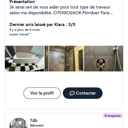
Présentation
Je serai ravi de vous aider pour tout type de travaux
selon ma disponibilité..O7598O26O8 Plombier Paris
Dépannage Plomberie Paris Urgence plomberie Paris
Réparation fuites d'eau Paris Réparation chasse d'eau
Dernier avis laissé par Kiara : 5/5
Paris Réparation ballon d'eau chaude Réparation de
Il y a plus de 6 mois
super travail !
tuyauterie Réparation de douche Réparation chauffe-
eau Réparation machine à laver Réparation mitigeur
Débouchage WC Débouchage canalisation Réparation
WC encastré Réparation mitigeur encastré Installation
baignoire Installation douche Installation chauffe-eau
Installation ballon d'eau chaude Tout type de travaux
Réparation volet roulant
Voir le profil
Contacter
Entreprise
Tdb
Bâtiment