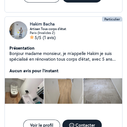
vos travaux gratuits. À très bientôt. Contactez moi si
besoin PS Mon numero de portable est egalement
disponible sur mon profil. Cordialement.
Particulier
Hakim Bacha
Artisan Tous corps d'état
Paris (Invalides 2)
5/5
(1 avis)
Présentation
Bonjour madame monsieur, je m'appelle Hakim je suis
spécialisé en rénovation tous corps d'état, avec 5 ans
d'expérience dans le bâtiment. J'interviens sur des
chantiers de rénovation complets: peinture, plomberie,
Aucun avis pour l'instant
électricité, carrelage, cloisons,sols, cuisines,salles de
bains, etc. Sérieux, polyvalent et à l'écoute, je m'adapte
aux besoins de chaque client pour livrer un travail
propre, soigné et dans les délais.
Voir le profil
Contacter