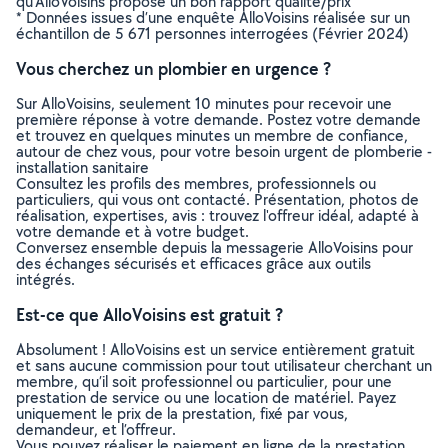
qu’AlloVoisins propose un bon rapport qualité/prix
* Données issues d’une enquête AlloVoisins réalisée sur un
échantillon de 5 671 personnes interrogées (Février 2024)
Vous cherchez un plombier en urgence ?
Sur AlloVoisins, seulement 10 minutes pour recevoir une
première réponse à votre demande. Postez votre demande
et trouvez en quelques minutes un membre de confiance,
autour de chez vous, pour votre besoin urgent de plomberie -
installation sanitaire
Consultez les profils des membres, professionnels ou
particuliers, qui vous ont contacté. Présentation, photos de
réalisation, expertises, avis : trouvez l'offreur idéal, adapté à
votre demande et à votre budget.
Conversez ensemble depuis la messagerie AlloVoisins pour
des échanges sécurisés et efficaces grâce aux outils
intégrés.
Est-ce que AlloVoisins est gratuit ?
Absolument ! AlloVoisins est un service entièrement gratuit
et sans aucune commission pour tout utilisateur cherchant un
membre, qu’il soit professionnel ou particulier, pour une
prestation de service ou une location de matériel. Payez
uniquement le prix de la prestation, fixé par vous,
demandeur, et l’offreur.
Vous pouvez réaliser le paiement en ligne de la prestation