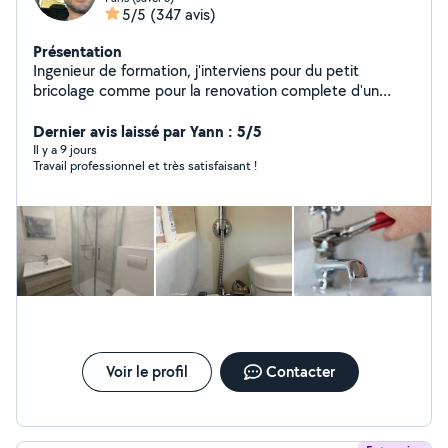
5/5
(347 avis)
Présentation
Ingenieur de formation, j'interviens pour du petit
bricolage comme pour la renovation complete d'un
appartement. Je travaille avec une equipe composee
d'un electricien batiment, d'un plombier chauffagiste,
Dernier avis laissé par Yann : 5/5
d'un peintre, d'un plaquiste et d'un carreleur.
Il y a 9 jours
Travail professionnel et très satisfaisant !
Voir le profil
Contacter