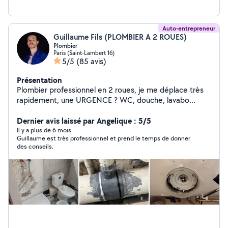
surprise : Devis gratuit et tarif fixé avant travaux.
Auto-entrepreneur
Guillaume Fils (PLOMBIER A 2 ROUES)
Plombier
Paris (Saint-Lambert 16)
5/5
(85 avis)
Présentation
Plombier professionnel en 2 roues, je me déplace très
rapidement, une URGENCE ? WC, douche, lavabo
bouché ? Contactez-moi à toute heure. Je fais
également la rénovation ou la création de réseau d'eau
Dernier avis laissé par Angelique : 5/5
dans les cuisines et salle de bain. Rénovation complète
Il y a plus de 6 mois
Guillaume est très professionnel et prend le temps de donner
de votre salle de bain, WC, cuisine avec devis sérieux et
des conseils.
détaillé. Installation WC, lavabo, ballon, robinetterie,
etc.. À bientôt. Google : Plombier à 2 roues
https://g.co/kgs/q4GquXf PS: Il est possible que je ne
puisse répondre à certaines demandes privées, si vous
êtes hors de mon périmètre de 5km. Dans ce cas
n'hésitez pas à me téléphoner directement. Merci