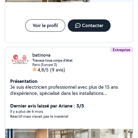
Voir le profil
Contacter
Entreprise
batinova
Travaux tous corps d'état
Paris (Europe 3)
4,8/5
(9 avis)
Présentation
Je suis électricien professionnel avec plus de 15 ans
d'expérience, spécialisé dans les installations
électriques résidentielles et commerciales. En plus de
mon expertise en électricité, je réalise des travaux de
Dernier avis laissé par Ariane : 3/5
menuiserie et d'agencement. Mes services
Il y a plus de 6 mois
Réactif mais n'avait pas le matériel
comprennent : Installation et rénovation de systèmes
électriques Travaux de menuiserie et agencement Mise
en conformité et dépannage Éclairage intérieur et
extérieur Courant fort et faible Je suis reconnu pour ma