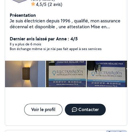
4,5/5
(2 avis)
Présentation
Je suis électricien depuis 1996 , qualifié, mon assurance
décennal et disponible , une attestation Mise en
sécurité des installations électriques à été effectuée
par le Consuel, et ma été délivré,également une
Dernier avis laissé par Anne : 4/5
attestation sur les capacités énergétique et acuise .
Il y a plus de 6 mois
Bon échange même si je n'ai pas fait appel à ses services
Mon suivi après chantier et requis. Des devis gratuit et
personnalisé sont fournie .
Voir le profil
Contacter