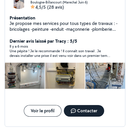
Boulogne-Billancourt (Marechal Juin 6)
4,5/5
(28 avis)
Présentation
Je propose mes services pour tous types de travaux : -
bricolages -peinture -enduit -maçonnerie -plomberie
légère -travaux électriques -rénovation -montage de
meubles -et petits dépannages. Sérieux, ponctuel et
Dernier avis laissé par Tracy : 5/5
polyvalent, je m'adapte à vos besoins. Mes expériences
Il y a 6 mois
Une pépite ! Je le recommande ! Il connaît son travail . Je
professionnelles m'ont apportés le goût du travail bien
devais installer une prise il est venu voir dans un premier temps
fait, la réactivité et la fiabilité. Hervé
et après il a créer la prise. C’est rassurant .
Voir le profil
Contacter