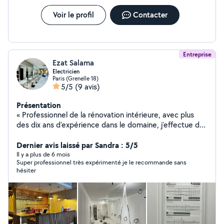
Missions de conseil, d'assistance technique et de suivi
de projet Zone d'intervention Paris, Île-de-France et
Voir le profil
Contacter
régions voisines (sur demande). Engagements et
garanties Équipe d'ingénieurs et de techniciens
expérimentés Qualification QUALIFELEC Assurance
décennale
Entreprise
Ezat Salama
Electricien
Paris (Grenelle 18)
5/5
(9 avis)
Présentation
« Professionnel de la rénovation intérieure, avec plus
des dix ans d'expérience dans le domaine, j'effectue des
travaux d'agencement, création des murs, faux plafonds,
pose de portes et fenêtres, revêtements sols et murs,
Dernier avis laissé par Sandra : 5/5
installations électriques et sanitaires,
Il y a plus de 6 mois
Super professionnel très expérimenté je le recommande sans
création/rénovation salle de bains, cuisines, etc. Si vous
hésiter
avez besoin de mes services, contactez-moi
directement par téléphone pour toute question, je suis
joignable au zéro 6 63657176