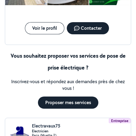
Disponible dans la région de La Baule Escoublac,
Pornichet, Guérande Croissic et alentours aussi bien
que dans la region parisienne 92 sud, Paris et les
environs.. Je travaille généralement seul mais si besoin
je peux avoir des amis qui m'aideront. Devis et étude de
Voir le profil
Contacter
vos travaux gratuits. À très bientôt. Contactez moi si
besoin PS Mon numero de portable est egalement
disponible sur mon profil. Cordialement.
Vous souhaitez proposer vos services de pose de
prise électrique ?
Inscrivez-vous et répondez aux demandes près de chez
vous !
Proposer mes services
Entreprise
Electravaux75
Electricien
Paris (Muette 2)