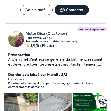
Voir le profil
Contacter
Auto-entrepreneur
Victor Dica (DicaRenov)
Tous travaux 75 / 44
Issy-les-Moulineaux (Matrat Voisembert)
4,9/5
(19 avis)
Présentation
Ancien chef d'entreprise générale du bâtiment, restraint
et devenu auto-entrepreneur et architecte intérieur (
après 2 ans d'études en architecture ESA- École
Spéciale d'Architecture Paris), propose ses services de
Dernier avis laissé par Mehdi : 5/5
rénovation générale et conception des espaces SDB
Il y a 2 mois
Ponctuel et efficace, il a respecté ses engagements et a traité
cuisine, changement de d'architecture intérieure par la
correctement la demande.
maçonnerie, structures, des travaux générales de
plomberie électricité doublages et faux plafonds tous
types aussi bien que des petits travaux dans ces
domaines comme des urgences, plomberie électricité,
travaux pour les assurances - dégâts des eaux etc.