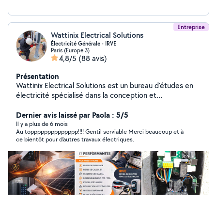
Entreprise
Wattinix Electrical Solutions
Électricité Générale - IRVE
Paris (Europe 3)
4,8/5
(88 avis)
Présentation
Wattinix Electrical Solutions est un bureau d'études en
électricité spécialisé dans la conception et
l'optimisation d'installations électriques conformes,
performantes et durables. Nous accompagnons les
Dernier avis laissé par Paola : 5/5
acteurs du bâtiment et des collectivités avec une
Il y a plus de 6 mois
Au topppppppppppppp!!!! Gentil serviable Merci beaucoup et à
approche rigoureuse, orientée sécurité, efficacité
ce bientôt pour d’autres travaux électriques.
énergétique et pérennité des projets. Nos expertises
Études et conception de plans électriques (courants
forts et courants faibles) Bilans de puissance et
dimensionnement des installations Études techniques
pour projets neufs et rénovations Audits électriques,
diagnostics et analyses de conformité Études IRVE et
accompagnement à la mise en place de bornes de
recharge Dossiers techniques et attestations CONSUEL