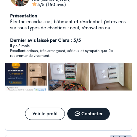
5/5
(160 avis)
Présentation
Électricien industriel, bâtiment et résidentiel, j'interviens
sur tous types de chantiers : neuf, rénovation ou
dépannage. Sérieux, ponctuel et expérimenté, je
garantis un travail propre, conforme aux normes et dans
Dernier avis laissé par Clara : 5/5
les délais.
Il y a 2 mois
Excellent artisan, très arrangeant, sérieux et sympathique. Je
recommande vivement.
Voir le profil
Contacter