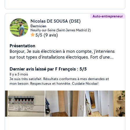
Auto-entrepreneur
Nicolas DE SOUSA (DSE)
Électricien
Neuilly-sur-Seine (Saint-James Madrid 2)
5/5
(9 avis)
Présentation
Bonjour, Je suis électricien à mon compte, j'interviens
sur tout types d'installations électriques. Fort d'une
expérience de 6 ans dans le résidentiel, je possède
également des compétences en domotique. N'hésitez
Dernier avis laissé par F François : 5/5
pas à me solliciter également pour d'autres types de
Il y a 5 mois
Je suis très satisfait. Résultats conformes à mes demandes et
travaux et je vous dirais si cela est dans mes cordes. A
mon besoin: Respectueux et honnête. Cuidate Nicolas!
très bientôt, DE SOUSA Nicolas.