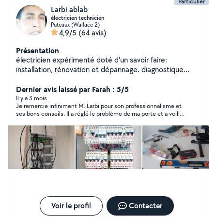
Particulier
Larbi ablab
électricien technicien
Puteaux (Wallace 2)
4,9/5
(64 avis)
Présentation
électricien expérimenté doté d'un savoir faire:
installation, rénovation et dépannage. diagnostique
complet de l'installation, mise en conformité selon
norme NFC 15-100.et conseils ....o661323219
Dernier avis laissé par Farah : 5/5
Il y a 3 mois
Je remercie infiniment M. Larbi pour son professionnalisme et
ses bons conseils. Il a réglé le problème de ma porte et a veillé
à ce que tout marche convenablement désormais. Courtois et
sympathique, il m'a mis très à l'aise. La prestation est d'un
rapport qualité-prix excellent. Je recommande M. Larbi a
1000%
Voir le profil
Contacter