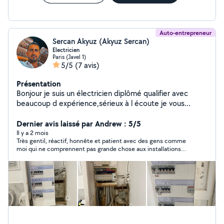
Auto-entrepreneur
Sercan Akyuz (Akyuz Sercan)
Electricien
Paris (Javel 1)
5/5
(7 avis)
Présentation
Bonjour je suis un électricien diplômé qualifier avec
beaucoup d expérience,sérieux à l écoute je vous
garantie un travail soigné et sécurisé. Rénovation de
votre installation électrique Appartement,maison ,partie
Dernier avis laissé par Andrew : 5/5
commune immeuble et dépanneur . Remplacement des
Il y a 2 mois
Très gentil, réactif, honnête et patient avec des gens comme
tableaux électriques.Mise au norme installation .Pour les
moi qui ne comprennent pas grande chose aux installations
demandes qui ne sont pas dans mon périmètre de 6km
électriques
appeler moi , je n'arrive pas à répondre sur l appli .A très
bientôt .