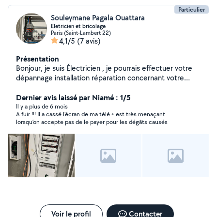
Particulier
Souleymane Pagala Ouattara
Eletricien et bricolage
Paris (Saint-Lambert 22)
4,1/5
(7 avis)
Présentation
Bonjour, je suis Électricien , je pourrais effectuer votre
dépannage installation réparation concernant votre
matériel électrique Grâce à Mon savoir faire je vous
propose une solution retrouver la liste des principaux
Dernier avis laissé par Niamé : 1/5
services que je propose. Recherche des pannes prise
Il y a plus de 6 mois
A fuir !!! Il a cassé l’écran de ma télé + est très menaçant
de terre tableau électrique tous les travaux électriques.
lorsqu’on accepte pas de le payer pour les dégâts causés
Voir le profil
Contacter