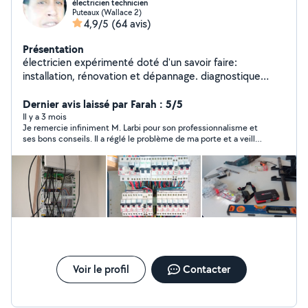
électricien technicien
Puteaux (Wallace 2)
4,9/5
(64 avis)
Présentation
électricien expérimenté doté d'un savoir faire:
installation, rénovation et dépannage. diagnostique
complet de l'installation, mise en conformité selon
norme NFC 15-100.et conseils ....o661323219
Dernier avis laissé par Farah : 5/5
Il y a 3 mois
Je remercie infiniment M. Larbi pour son professionnalisme et
ses bons conseils. Il a réglé le problème de ma porte et a veillé
à ce que tout marche convenablement désormais. Courtois et
sympathique, il m'a mis très à l'aise. La prestation est d'un
rapport qualité-prix excellent. Je recommande M. Larbi a
1000%
Voir le profil
Contacter