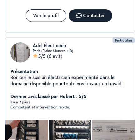
technicien.
recharge Dossiers techniques et attestations CONSUEL
Missions de conseil, d'assistance technique et de suivi
de projet Zone d'intervention Paris, Île-de-France et
Voir le profil
Contacter
régions voisines (sur demande). Engagements et
garanties Équipe d'ingénieurs et de techniciens
expérimentés Qualification QUALIFELEC Assurance
décennale
Particulier
Adel Électricien
Paris (Plaine Monceau 10)
5/5
(6 avis)
Présentation
Bonjour je suis un électricien expérimenté dans le
domaine disponible pour toute vos travaux un travail
professionnel et propre
Dernier avis laissé par Hubert : 5/5
Il y a 9 jours
Competent et intervention rapide.