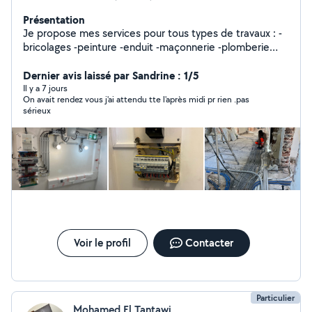
Présentation
Je propose mes services pour tous types de travaux : -
bricolages -peinture -enduit -maçonnerie -plomberie
légère -travaux électriques -rénovation -montage de
meubles -et petits dépannages. Sérieux, ponctuel et
Dernier avis laissé par Sandrine : 1/5
polyvalent, je m'adapte à vos besoins. Mes expériences
Il y a 7 jours
On avait rendez vous j'ai attendu tte l'après midi pr rien .pas
professionnelles m'ont apportés le goût du travail bien
sérieux
fait, la réactivité et la fiabilité. Hervé
Voir le profil
Contacter
Particulier
Mohamed El Tantawi