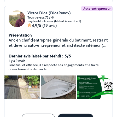
Auto-entrepreneur
Victor Dica (DicaRenov)
Tous travaux 75 / 44
Issy-les-Moulineaux (Matrat Voisembert)
4,9/5
(19 avis)
Présentation
Ancien chef d'entreprise générale du bâtiment, restraint
et devenu auto-entrepreneur et architecte intérieur (
après 2 ans d'études en architecture ESA- École
Spéciale d'Architecture Paris), propose ses services de
Dernier avis laissé par Mehdi : 5/5
rénovation générale et conception des espaces SDB
Il y a 2 mois
Ponctuel et efficace, il a respecté ses engagements et a traité
cuisine, changement de d'architecture intérieure par la
correctement la demande.
maçonnerie, structures, des travaux générales de
plomberie électricité doublages et faux plafonds tous
types aussi bien que des petits travaux dans ces
domaines comme des urgences, plomberie électricité,
travaux pour les assurances - dégâts des eaux etc.
Disponible dans la région de La Baule Escoublac,
Pornichet, Guérande Croissic et alentours aussi bien
que dans la region parisienne 92 sud, Paris et les
environs.. Je travaille généralement seul mais si besoin