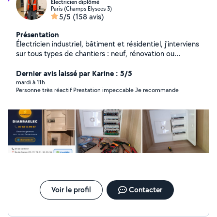
Électricien diplômé
Paris (Champs Elysees 3)
5/5
(158 avis)
Présentation
Électricien industriel, bâtiment et résidentiel, j'interviens
sur tous types de chantiers : neuf, rénovation ou
dépannage. Sérieux, ponctuel et expérimenté, je
garantis un travail propre, conforme aux normes et dans
Dernier avis laissé par Karine : 5/5
les délais.
mardi à 11h
Personne très réactif Prestation impeccable Je recommande
Voir le profil
Contacter