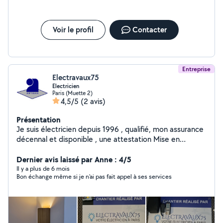
Voir le profil
Contacter
Entreprise
Electravaux75
Electricien
Paris (Muette 2)
4,5/5
(2 avis)
Présentation
Je suis électricien depuis 1996 , qualifié, mon assurance
décennal et disponible , une attestation Mise en
sécurité des installations électriques à été effectuée
par le Consuel, et ma été délivré,également une
Dernier avis laissé par Anne : 4/5
attestation sur les capacités énergétique et acuise .
Il y a plus de 6 mois
Bon échange même si je n'ai pas fait appel à ses services
Mon suivi après chantier et requis. Des devis gratuit et
personnalisé sont fournie .