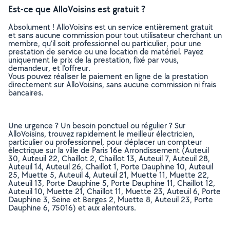
Est-ce que AlloVoisins est gratuit ?
Absolument ! AlloVoisins est un service entièrement gratuit
et sans aucune commission pour tout utilisateur cherchant un
membre, qu’il soit professionnel ou particulier, pour une
prestation de service ou une location de matériel. Payez
uniquement le prix de la prestation, fixé par vous,
demandeur, et l’offreur.
Vous pouvez réaliser le paiement en ligne de la prestation
directement sur AlloVoisins, sans aucune commission ni frais
bancaires.
Une urgence ? Un besoin ponctuel ou régulier ? Sur
AlloVoisins, trouvez rapidement le meilleur électricien,
particulier ou professionnel, pour déplacer un compteur
électrique sur la ville de Paris 16e Arrondissement (Auteuil
30, Auteuil 22, Chaillot 2, Chaillot 13, Auteuil 7, Auteuil 28,
Auteuil 14, Auteuil 26, Chaillot 1, Porte Dauphine 10, Auteuil
25, Muette 5, Auteuil 4, Auteuil 21, Muette 11, Muette 22,
Auteuil 13, Porte Dauphine 5, Porte Dauphine 11, Chaillot 12,
Auteuil 10, Muette 21, Chaillot 11, Muette 23, Auteuil 6, Porte
Dauphine 3, Seine et Berges 2, Muette 8, Auteuil 23, Porte
Dauphine 6, 75016) et aux alentours.