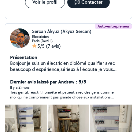
je peux avoir des amis qui m'aideront. Devis et étude de
Voir le profil
Contacter
vos travaux gratuits. À très bientôt. Contactez moi si
besoin PS Mon numero de portable est egalement
disponible sur mon profil. Cordialement.
Auto-entrepreneur
Sercan Akyuz (Akyuz Sercan)
Electricien
Paris (Javel 1)
5/5
(7 avis)
Présentation
Bonjour je suis un électricien diplômé qualifier avec
beaucoup d expérience,sérieux à l écoute je vous
garantie un travail soigné et sécurisé. Rénovation de
votre installation électrique Appartement,maison ,partie
Dernier avis laissé par Andrew : 5/5
commune immeuble et dépanneur . Remplacement des
Il y a 2 mois
Très gentil, réactif, honnête et patient avec des gens comme
tableaux électriques.Mise au norme installation .Pour les
moi qui ne comprennent pas grande chose aux installations
demandes qui ne sont pas dans mon périmètre de 6km
électriques
appeler moi , je n'arrive pas à répondre sur l appli .A très
bientôt .