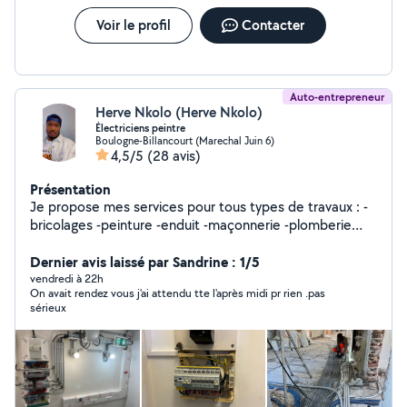
Voir le profil
Contacter
Auto-entrepreneur
Herve Nkolo (Herve Nkolo)
Électriciens peintre
Boulogne-Billancourt (Marechal Juin 6)
4,5/5
(28 avis)
Présentation
Je propose mes services pour tous types de travaux : -
bricolages -peinture -enduit -maçonnerie -plomberie
légère -travaux électriques -rénovation -montage de
meubles -et petits dépannages. Sérieux, ponctuel et
Dernier avis laissé par Sandrine : 1/5
polyvalent, je m'adapte à vos besoins. Mes expériences
vendredi à 22h
On avait rendez vous j'ai attendu tte l'après midi pr rien .pas
professionnelles m'ont apportés le goût du travail bien
sérieux
fait, la réactivité et la fiabilité. Hervé