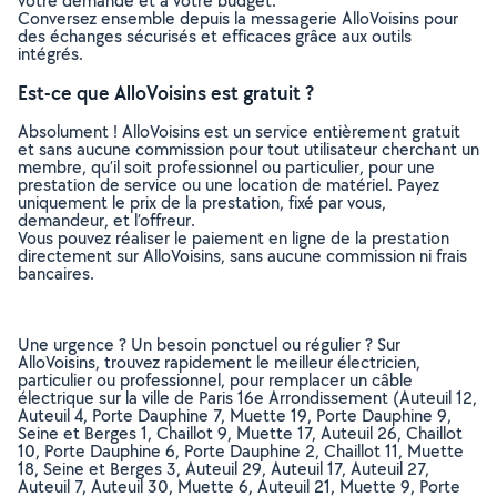
votre demande et à votre budget.
Conversez ensemble depuis la messagerie AlloVoisins pour
des échanges sécurisés et efficaces grâce aux outils
intégrés.
Est-ce que AlloVoisins est gratuit ?
Absolument ! AlloVoisins est un service entièrement gratuit
et sans aucune commission pour tout utilisateur cherchant un
membre, qu’il soit professionnel ou particulier, pour une
prestation de service ou une location de matériel. Payez
uniquement le prix de la prestation, fixé par vous,
demandeur, et l’offreur.
Vous pouvez réaliser le paiement en ligne de la prestation
directement sur AlloVoisins, sans aucune commission ni frais
bancaires.
Une urgence ? Un besoin ponctuel ou régulier ? Sur
AlloVoisins, trouvez rapidement le meilleur électricien,
particulier ou professionnel, pour remplacer un câble
électrique sur la ville de Paris 16e Arrondissement (Auteuil 12,
Auteuil 4, Porte Dauphine 7, Muette 19, Porte Dauphine 9,
Seine et Berges 1, Chaillot 9, Muette 17, Auteuil 26, Chaillot
10, Porte Dauphine 6, Porte Dauphine 2, Chaillot 11, Muette
18, Seine et Berges 3, Auteuil 29, Auteuil 17, Auteuil 27,
Auteuil 7, Auteuil 30, Muette 6, Auteuil 21, Muette 9, Porte