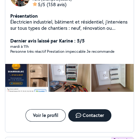
5/5
(158 avis)
Présentation
Électricien industriel, bâtiment et résidentiel, j'interviens
sur tous types de chantiers : neuf, rénovation ou
dépannage. Sérieux, ponctuel et expérimenté, je
garantis un travail propre, conforme aux normes et dans
Dernier avis laissé par Karine : 5/5
les délais.
mardi à 11h
Personne très réactif Prestation impeccable Je recommande
Voir le profil
Contacter