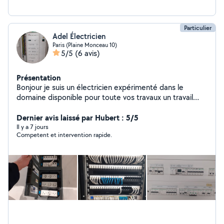
garanties Équipe d'ingénieurs et de techniciens
expérimentés Qualification QUALIFELEC Assurance
décennale
Particulier
Adel Électricien
Paris (Plaine Monceau 10)
5/5
(6 avis)
Présentation
Bonjour je suis un électricien expérimenté dans le
domaine disponible pour toute vos travaux un travail
professionnel et propre
Dernier avis laissé par Hubert : 5/5
Il y a 7 jours
Competent et intervention rapide.