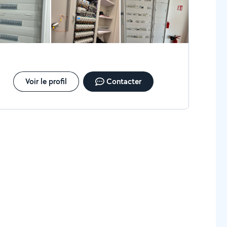
, baie de brassage) Intervention rapide
nible 24h/24 et 7j/7 Travail soigné et conforme
evis gratuit et prix transparents Zone :
 (75) + 92, 93, 94, 95 Contact rapide par
léphone ou message Réponse rapide garantie :::
Voir le profil
Contacter