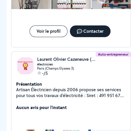
Voir le profil
Contacter
Auto-entrepreneur
Laurent Olivier Cazeneuve (Cazeneuve Laurent Olivier)
électricien
Paris (Champs Elysees 3)
-/5
Présentation
Artisan Électricien depuis 2006 propose ses services
pour tous vos travaux d'électricité : Siret : 491 951 679
Particuliers - Co-propriétés- Syndics ... Rénovation
complète d'appartement (elec) Mise aux normes
Aucun avis pour l'instant
électriques pour le DPE Remplacement /extension de
tableau elec Mise en sécurité de vos installations
Recherche de pannes récurrentes Remplacement
ballon électrique, chauffe-eau électrique , pose de