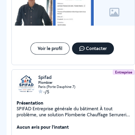
convecteurs Installation de prises et bornes de
recharge pour véhicules électrique toutes puissance
Prix honnêtes , Travail soigné, je suis quelqu'un de
minutieux et surtout un vrai electro de metier pour
tous les inconscients qui confient leurs travaux à des
bricoleurs je vous éviterai les risques d'électrocution ou
d'incendie Intervention rapide : Recherche de panne ,
fuites de courant , court-circuit , odeur de brûlé ,
Voir le profil
Contacter
grésillement dans votre tableau ou dans vos prises
Remise en service de votre installation en urgence.
Devis , bons conseils et renseignements gratuits
Entreprise
Spifad
Plombier
Paris (Porte Dauphine 7)
-/5
Présentation
SPIFAD Entreprise générale du bâtiment À tout
problème, une solution Plomberie Chauffage Serrurerie
Vitrerie
Aucun avis pour l'instant