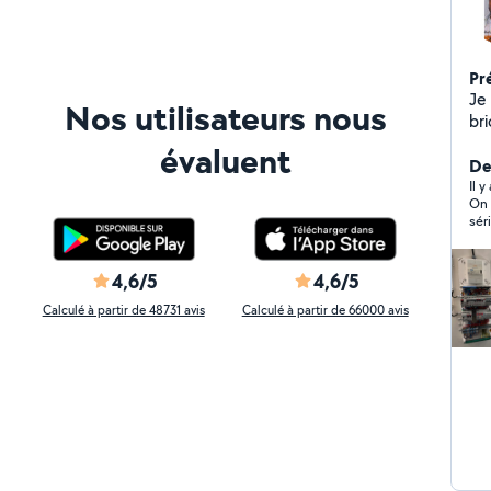
Pr
Je
Nos utilisateurs nous
br
lé
évaluent
meub
Der
po
Il y
On 
pro
sér
fai
4,6/5
4,6/5
Calculé à partir de 48731 avis
Calculé à partir de 66000 avis