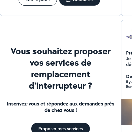
étud
Conta
Vous souhaitez proposer
Pr
Je suis é
vos services de
décennal et di
séc
remplacement
par le Co
De
d'interrupteur ?
att
Il 
Bon
Mon 
per
Inscrivez-vous et répondez aux demandes près
de chez vous !
Proposer mes services