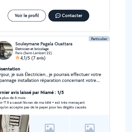
Voir le profil
Contacter
Particulier
Souleymane Pagala Ouattara
Eletricien et bricolage
Paris (Saint-Lambert 22)
4,1/5
(7 avis)
ésentation
jour, je suis Électricien , je pourrais effectuer votre
pannage installation réparation concernant votre
tériel électrique Grâce à Mon savoir faire je vous
pose une solution retrouver la liste des principaux
rnier avis laissé par Niamé : 1/5
rvices que je propose. Recherche des pannes prise
y a plus de 6 mois
uir !!! Il a cassé l’écran de ma télé + est très menaçant
terre tableau électrique tous les travaux
squ’on accepte pas de le payer pour les dégâts causés
ctriques.