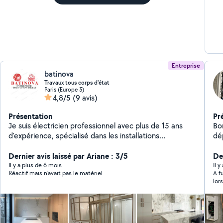
Entreprise
batinova
Travaux tous corps d'état
Paris (Europe 3)
4,8/5
(9 avis)
Présentation
Pr
Je suis électricien professionnel avec plus de 15 ans
Bon
d'expérience, spécialisé dans les installations
dé
électriques résidentielles et commerciales. En plus de
ma
mon expertise en électricité, je réalise des travaux de
Dernier avis laissé par Ariane : 3/5
pro
De
menuiserie et d'agencement. Mes services
se
Il y a plus de 6 mois
Il 
Réactif mais n'avait pas le matériel
A f
comprennent : Installation et rénovation de systèmes
de 
lor
électriques Travaux de menuiserie et agencement Mise
éle
en conformité et dépannage Éclairage intérieur et
extérieur Courant fort et faible Je suis reconnu pour
ma rigueur et mon attention aux détails. Je suis à votre