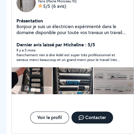
Paris (Plaine Monceau 10)
5/5
(6 avis)
Présentation
Bonjour je suis un électricien expérimenté dans le
domaine disponible pour toute vos travaux un travail
professionnel et propre
Dernier avis laissé par Micheline : 5/5
Il y a 5 mois
franchement rien à dire Adel est super très proféssionnel et
serieux merci beaucoup et un grand merci pour le travail très
soigné j'aime Allo voisin .
Voir le profil
Contacter