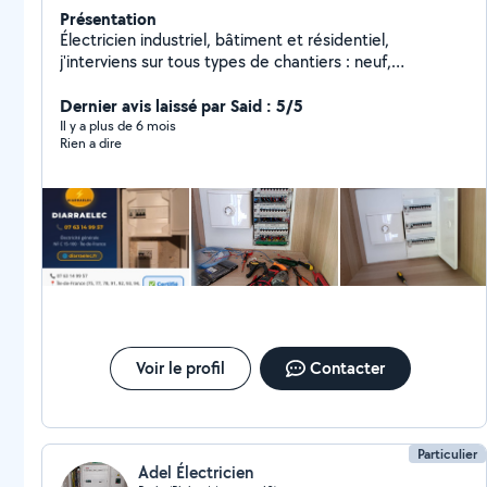
Présentation
Électricien industriel, bâtiment et résidentiel,
j'interviens sur tous types de chantiers : neuf,
rénovation ou dépannage. Sérieux, ponctuel et
expérimenté, je garantis un travail propre, conforme
Dernier avis laissé par Said : 5/5
aux normes et dans les délais.
Il y a plus de 6 mois
Rien a dire
Voir le profil
Contacter
Particulier
Adel Électricien