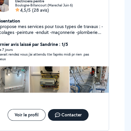
Électriciens peintre
Boulogne-Billancourt (Marechal Juin 6)
4,5/5
(28 avis)
ésentation
 propose mes services pour tous types de travaux : -
icolages -peinture -enduit -maçonnerie -plomberie
gère -travaux électriques -rénovation -montage de
les -et petits dépannages. Sérieux, ponctuel et
nier avis laissé par Sandrine : 1/5
lyvalent, je m'adapte à vos besoins. Mes expériences
 a 7 jours
avait rendez vous j'ai attendu tte l'après midi pr rien .pas
fessionnelles m'ont apportés le goût du travail bien
ieux
t, la réactivité et la fiabilité. Hervé
Voir le profil
Contacter