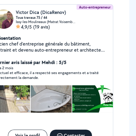
Auto-entrepreneur
Victor Dica (DicaRenov)
Tous travaux 75 / 44
Issy-les-Moulineaux (Matrat Voisembert)
4,9/5
(19 avis)
ésentation
cien chef d'entreprise générale du bâtiment,
 devenu auto-entrepreneur et architecte
érieur ( après 2 ans d'études en architecture ESA-
ole Spéciale d'Architecture Paris), propose ses
rnier avis laissé par Mehdi : 5/5
rvices de rénovation générale et conception des
 a 2 mois
ctuel et efficace, il a respecté ses engagements et a traité
paces SDB cuisine, changement de d'architecture
rectement la demande.
érieure par la maçonnerie, structures, des travaux
nérales de plomberie électricité doublages et faux
afonds tous types aussi bien que des petits travaux
ns ces domaines comme des urgences, plomberie
ctricité, travaux pour les assurances - dégâts des
ux etc. Disponible dans la région de La Baule
coublac, Pornichet, Guérande Croissic et alentours
si bien que dans la region parisienne 92 sud, Paris et
 environs.. Je travaille généralement seul mais si
oin je peux avoir des amis qui m'aideront. Devis et
Voir le profil
Contacter