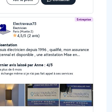
e de vos travaux gratuits. À très bientôt.
ctez moi si besoin PS Mon numero de portable
est egalement disponible sur mon profil. Cordialement.
Entreprise
Electravaux75
Electricien
Paris (Muette 2)
4,5/5
(2 avis)
ésentation
lectricien depuis 1996 , qualifié, mon assurance
sponible , une attestation Mise en
urité des installations électriques à été effectuée
nsuel, et ma été délivré,également une
rnier avis laissé par Anne : 4/5
estation sur les capacités énergétique et acuise .
y a plus de 6 mois
 échange même si je n'ai pas fait appel à ses services
suivi après chantier et requis. Des devis gratuit et
sonnalisé sont fournie .