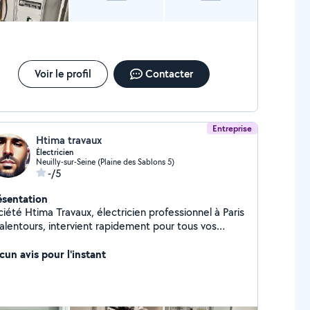
Voir le profil
Contacter
Entreprise
Htima travaux
Électricien
Neuilly-sur-Seine (Plaine des Sablons 5)
-/5
ésentation
iété Htima Travaux, électricien professionnel à Paris
 alentours, intervient rapidement pour tous vos
 électriques. Dépannage urgent (panne, court-
 disjoncteur) Installation électrique complète
cun avis pour l'instant
son, appartement, commerce) Rénovation et mise
emplacement de tableau électrique Pose
es, interrupteurs, luminaires Diagnostic et
he de panne Installation réseau informatique