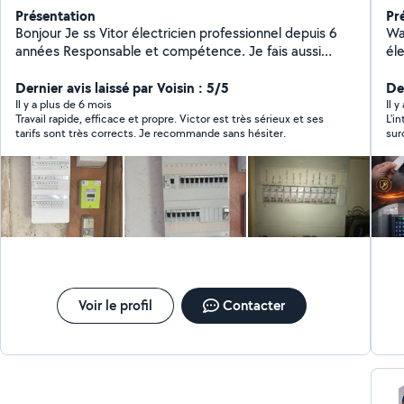
Présentation
Pr
Bonjour Je ss Vitor électricien professionnel depuis 6
Wat
années Responsable et compétence. Je fais aussi
éle
montage de meuble étagères, rideau et petit
l'o
bricolages
Dernier avis laissé par Voisin : 5/5
pe
Der
ac
Il y a plus de 6 mois
Il 
Travail rapide, efficace et propre. Victor est très sérieux et ses
L'i
ap
tarifs sont très corrects. Je recommande sans hésiter.
sur
éner
maj
Ét
l'i
for
pu 
été
di
espèces l
po
en 
di
A n
ac
pas
tec
re
CO
et de su
Voir le profil
Contacter
Fr
En
te
As