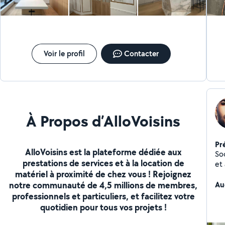
disposition pour discuter de vos projets et vous fournir
un devis personnalisé. Au plaisir de collaborer avec
vous !
Voir le profil
Contacter
À Propos d’AlloVoisins
Pr
AlloVoisins est la plateforme dédiée aux
Soc
prestations de services et à la location de
et
matériel à proximité de chez vous ! Rejoignez
travaux
notre communauté de 4,5 millions de membres,
circuit,
Au
(mai
professionnels et particuliers, et facilitez votre
aux normes R
quotidien pour tous vos projets !
pris
recherc