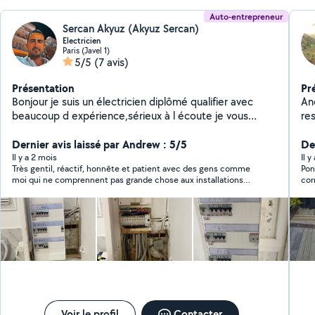
Auto-entrepreneur
Sercan Akyuz (Akyuz Sercan)
Electricien
Paris (Javel 1)
5/5
(7 avis)
Présentation
Pr
Bonjour je suis un électricien diplômé qualifier avec
An
beaucoup d expérience,sérieux à l écoute je vous
restraint et
garantie un travail soigné et sécurisé. Rénovation de
int
votre installation électrique Appartement,maison
Dernier avis laissé par Andrew : 5/5
Éc
De
,partie commune immeuble et dépanneur .
se
Il y a 2 mois
Il y
Très gentil, réactif, honnête et patient avec des gens comme
Pon
Remplacement des tableaux électriques.Mise au
es
moi qui ne comprennent pas grande chose aux installations
cor
norme installation .Pour les demandes qui ne sont pas
int
électriques
dans mon périmètre de 6km appeler moi , je n'arrive
gé
pas à répondre sur l appli .A très bientôt .
pl
da
éle
ea
Es
aus
les
bes
Voir le profil
Contacter