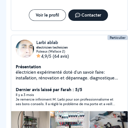
Voir le profil
Contacter
Particulier
Larbi ablab
électricien technicien
Puteaux (Wallace 2)
4,9/5
(64 avis)
Présentation
électricien expérimenté doté d'un savoir faire:
installation, rénovation et dépannage. diagnostique
complet de l'installation, mise en conformité selon
norme NFC 15-100.et conseils ....o661323219
Dernier avis laissé par Farah : 5/5
Il y a 3 mois
Je remercie infiniment M. Larbi pour son professionnalisme et
ses bons conseils. Il a réglé le problème de ma porte et a veillé
à ce que tout marche convenablement désormais. Courtois et
sympathique, il m'a mis très à l'aise. La prestation est d'un
rapport qualité-prix excellent. Je recommande M. Larbi a
1000%