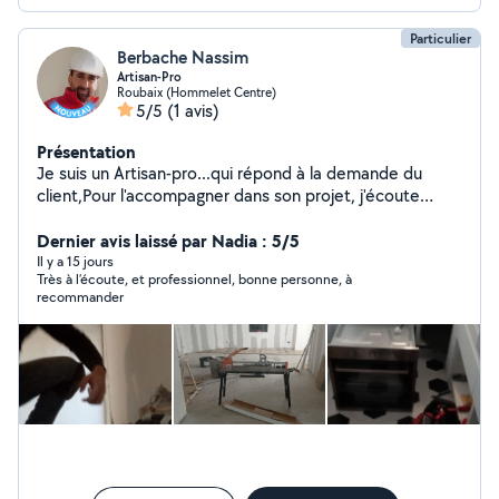
Particulier
Berbache Nassim
Artisan-Pro
Roubaix (Hommelet Centre)
5/5
(1 avis)
Présentation
Je suis un Artisan-pro...qui répond à la demande du
client,Pour l'accompagner dans son projet, j'écoute
attentivement le client, et je reste toujours vigilant afin
d'accomplir ma mission dans les temps estimés (la
Dernier avis laissé par Nadia : 5/5
tâche laquelle le client m'a confié),... c'est pour ça je dis
Il y a 15 jours
Très à l’écoute, et professionnel, bonne personne, à
toujours que... Avant l'heure c'est pas l'heure...après
recommander
l'heure c'est pas l'heure...l'heure c'est l'heure!!!