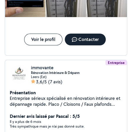
Voir le profil
Contacter
Entreprise
immovante
Rénovation Intérieure & Dépann
Leers (Est)
3,6/5
(7 avis)
Présentation
Entreprise sérieux spécialisé en rénovation intérieure et
dépannage rapide. Placo / Cloisons / Faux plafonds
Peinture / Rafraîchissement complet Petite électricité /
Remise aux normes Plomberie / Fuites / Remplacement
Dernier avis laissé par Pascal : 5/5
sanitaire Sols (parquet, PVC, carrelage) Remise en état
Il y a plus de 6 mois
Très sympathique mais je n'ai pas donné suite.
avant location ou vente Travail propre et soigné