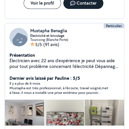
Voir le profil
Contacter
Particulier
Mustapha Benaglia
Électricité et bricolage
Tourcoing (Blanche Porte)
5/5
(91 avis)
Présentation
Électricien avec 22 ans d'expérience je peut vous aide
pour tout problème concernant l'électricité Dépannage
rapide, domotique, alarmes, etc un par électricien
qualifié. électricien avec plus années d'expérience. Et
Dernier avis laissé par Pauline : 5/5
tous ce qui es manuel.dans le bricolage
Il y a plus de 6 mois
Mustapha est très professionnel, à l’écoute, travail soigné,met
à l’aise, il nous a installé une prise extérieur pour pouvoir
brancher notre jacuzzi et il a gérer les autres problèmes qu’on
avait au niveau des prises, plusieurs prises à l’étage n’allez pas, il
a su trouver la panne. Travail soigné et propre. Merci à lui, je le
reprendrai si jamais il me refaut quelque chose.