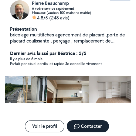
Pierre Beauchamp
A votre service rapidement
Mouvaux (vauban-100 maisons-mairie)
4,8/5
(248 avis)
Présentation
bricolage multitâches agencement de placard ,porte de
placard coulissante , perçage , remplacement de
luminaires ,montage meubles, dressings, creation
dressing sur mesures ,création de carres potagers et
Dernier avis laissé par Béatrice : 5/5
jardinières sur mesures etc ; soigneux et ponctuel pas
Il y a plus de 6 mois
Parfait ponctuel cordial et rapide Je conseille vivement
de peinture ni carrelage
Voir le profil
Contacter