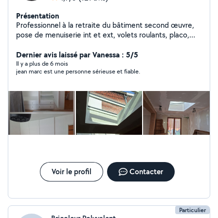
Présentation
Professionnel à la retraite du bâtiment second œuvre,
pose de menuiserie int et ext, volets roulants, placo,
cuisine équipée, assemblage de meubles en kit,
fabrication sur mesure de rangement, et divers
Dernier avis laissé par Vanessa : 5/5
bricolages de la maison.
Il y a plus de 6 mois
jean marc est une personne sérieuse et fiable.
Voir le profil
Contacter
Particulier