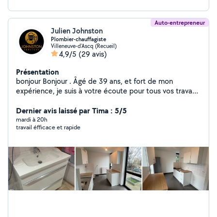
Auto-entrepreneur
Julien Johnston
Plombier-chauffagiste
Villeneuve-d'Ascq (Recueil)
4,9/5
(29 avis)
Présentation
bonjour Bonjour . Âgé de 39 ans, et fort de mon
expérience, je suis à votre écoute pour tous vos travaux
de plomberie-chauffage ainsi que petit électricité et
petits bricolages ... disponible et réactif, si je peux vous
Dernier avis laissé par Tima : 5/5
aider, je le ferais sans hésitation ...0**7()6*
mardi à 20h
travail éfficace et rapide
(8**60**7**3//1!!5