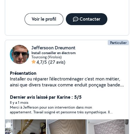
Voir le profil
Contacter
Particulier
Jeffersoon Dreumont
Install conseiller en électrom
Tourcoing (Virolois)
4,7/5
(27 avis)
Présentation
Installer ou réparer l'électroménager c'est mon métier,
ainsi que divers travaux comme enduit ponçage bande
de calico, tapisserie, peinture,montage de meuble,
Dernier avis laissé par Karine : 5/5
etc... Merci a vous.
Il y a 1 mois
Merci à Jefferson pour son intervention dans mon
appartement. Travail soigné et personne très sympathique. Il
est venu dans un 1er temps pour évaluer les travaux, et est
revenu le lendemain. Il a su s'adapter à mes contraintes
horaires. je recommande à 100%.