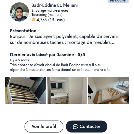
Particulier
Badr-Eddine EL Meliani
Bricolage multi-services
Tourcoing (marliere)
4,7/5
(13 avis)
Présentation
Bonjour ! Je suis agent polyvalent, capable d'intervenir
sur de nombreuses tâches : montage de meubles,
petits travaux, réparations, placo, menuiserie,
installation simple, plomberie, aménagement intérieur
Dernier avis laissé par Jasmine : 5/5
et extérieur , etc. Je suis sérieux, ponctuel et soigneux
Il y a 5 mois
Très contente d’avoir choisi de Badr Eddine⭐️⭐️⭐️⭐️ Il a su
dans mon travail. Je suis nouveau sur l'application, donc
répondre à mes attentes à m’a donné un créneau horaire très
je n'ai pas encore d'avis, mais j'ai l'habitude de réaliser ce
vite! ⏰ Très arrangeant niveau budget 💴 Travail est soigné. 🙌
type de travaux et je fais toujours de mon mieux pour
Engagé le pour vos prestations les yeux fermés ! Je referai
satisfaire les demandes. N'hésitez pas à me contacter,
appel à lui pour mes prochains travaux 🚧
je réponds rapidement !
Voir le profil
Contacter