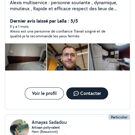
Alexis multiservice : personne souriante , dynamique,
minutieux , Rapide et efficace respect des lieux de
travail et de bon conseille pour vous accompagnez .
Montage de meubles , pose de cuisine , démontage
Dernier avis laissé par Leïla : 5/5
cuisine salle de bain etc Pose sol: lame pvc , sol stratifié
Il y a 1 mois
Alexis est une personne de confiance Travail soigné et de
, parquet Création de coffrage , pose plinthes Depose
qualité je le recommande les yeux fermés
,pose meuble vasque , Changement baignoire , wc ,
Pose receveur Pose paroi douche ou pare baignoire
Débouchage wc , evier, baignoire passage furet
électrique Recherche fuite / réparation fuite
Changement de robinetterie Changement tuyauterie
pvc Enduit, peinture mural plafond , revêtement mural
Rénovation escaliers Peinture extérieur enlevement
revêtement Tonte de pelouse , taillage de haie
debrouissallage , elagage Cordialement Alexis
Voir le profil
Contacter
Particulier
Amayas Sadadou
Artisan polyvalent
Hem (Beaumont)