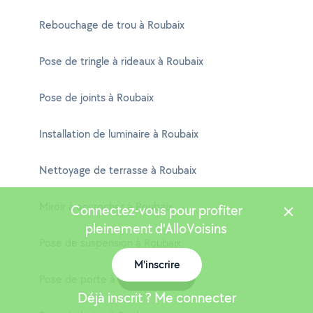
Rebouchage de trou à Roubaix
Pose de tringle à rideaux à Roubaix
Pose de joints à Roubaix
Installation de luminaire à Roubaix
Nettoyage de terrasse à Roubaix
Miroir à accrocher à Roubaix
Connectez-vous pour profiter
pleinement d'AlloVoisins
Pose de suspension à Roubaix
M'inscrire
Carte
Pose de porte à Roubaix
Déjà inscrit ? Me connecter