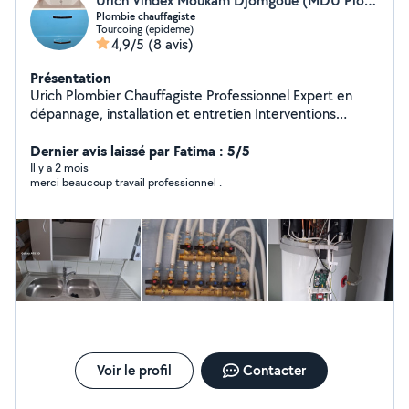
Urich Vindex Moukam Djomgoue (MDU Plombier)
Plombie chauffagiste
Tourcoing (epideme)
4,9/5
(8 avis)
Présentation
Urich Plombier Chauffagiste Professionnel Expert en
dépannage, installation et entretien Interventions
rapides, solutions fiables Qualité garantie Devis gratuit
Déplacement dans tout le Nord
Dernier avis laissé par Fatima : 5/5
Il y a 2 mois
merci beaucoup travail professionnel .
Voir le profil
Contacter