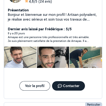
4,8/5
(24 avis)
Présentation
Bonjour et bienvenue sur mon profil ! Artisan polyvalent,
je réalise avec sérieux et soin tous vos travaux de
rénovation et de bricolage. Mes prestations : Peinture
intérieure (murs, plafonds, portes) Pose de parquet, sol
Dernier avis laissé par Frédérique : 5/5
PVC et stratifié Pose de carrelage Montage et
Il y a 20 jours
Amayas est une personne très professionnelle et très aimable.
installation de cuisines Montage de meubles de toutes
Je suis pleinement satisfaite de la prestation de Amayas. Il a
marques Fixation d'étagères, tringles, TV, miroirs, lustres
trouvé des solutions malgré les difficultés.
et luminaires Petits travaux de plomberie et d'électricité
Enduit, rebouchage, finitions et réparations Tous types
de travaux de bricolage et d'aménagement intérieur Je
travaille avec rigueur, ponctualité et le souci du détail
afin de garantir un résultat propre et durable. Je
m'adapte à chaque projet et je reste à votre écoute
pour répondre à vos besoins.
Voir le profil
Contacter
Particulier