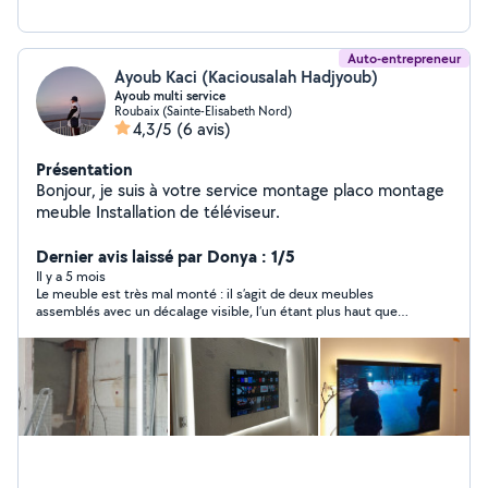
Auto-entrepreneur
Ayoub Kaci (Kaciousalah Hadjyoub)
Ayoub multi service
Roubaix (Sainte-Elisabeth Nord)
4,3/5
(6 avis)
Présentation
Bonjour, je suis à votre service montage placo montage
meuble Installation de téléviseur.
Dernier avis laissé par Donya : 1/5
Il y a 5 mois
Le meuble est très mal monté : il s’agit de deux meubles
assemblés avec un décalage visible, l’un étant plus haut que
l’autre. Lors de votre intervention, vous avez affirmé que le
problème venait de mon mur qui ne serait pas droit. Or, dès le
lendemain, un autre intervenant m’a confirmé que mon mur
était parfaitement droit et que le problème venait uniquement
de la pose. Je vous ai recontacté pour que vous reveniez
corriger votre travail, ce qui est normal vu que la prestation a
été payée pour une somme de 100 euros . Vous m’avez indiqué
que vous reviendriez, puis vous m’avez bloquée sur le site. Je
trouve cela inadmissible et non professionnel. Je et je ne
recommande absolument pas vos services. Et cela s’appelle du