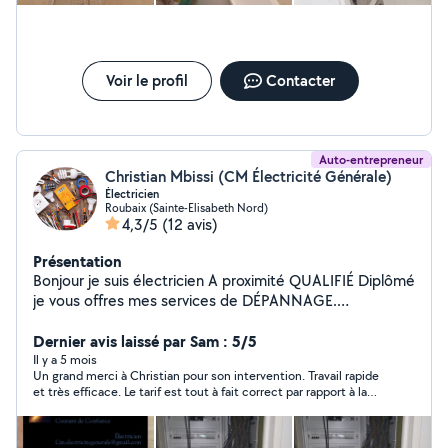
Changement de flexibles... Installation de ventilateur
électrique Pose de rambarde ou de barres d'appui Pose
de verrou Jardinage
Voir le profil
Contacter
Auto-entrepreneur
Christian Mbissi (CM Électricité Générale)
Électricien
Roubaix (Sainte-Elisabeth Nord)
4,3/5
(12 avis)
Présentation
Bonjour je suis électricien A proximité QUALIFIÉ Diplômé
je vous offres mes services de DÉPANNAGE.
INSTALLATION ÉLECTRIQUE. MAINTENANCE.
RECHARGE PANNE ÉLECTRIQUE ect.. plus d'info
Dernier avis laissé par Sam : 5/5
O783818311
Il y a 5 mois
Un grand merci à Christian pour son intervention. Travail rapide
et très efficace. Le tarif est tout à fait correct par rapport à la
prestation fournie. Je recommande sans hésitation !