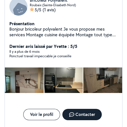
Bricoleur Polyvalent
Roubaix (Sainte-Elisabeth Nord)
5/5
(1 avis)
Présentation
Bonjour bricoleur polyvalent Je vous propose mes
services Montage cuisine équipée Montage tout type
de meubles en kit Pose parquet, carrelage,pose des
rideaux lustre... N'hésitez pas à me contacter
Dernier avis laissé par Yvette : 5/5
Il y a plus de 6 mois
Ponctuel travail impeccable je conseille
Voir le profil
Contacter