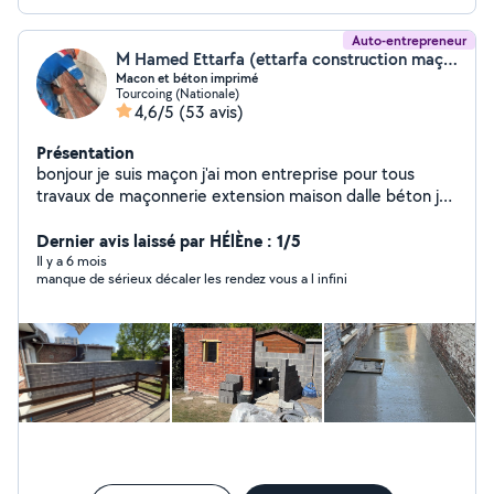
Auto-entrepreneur
M Hamed Ettarfa (ettarfa construction maçonnerie)
Macon et béton imprimé
Tourcoing (Nationale)
4,6/5
(53 avis)
Présentation
bonjour je suis maçon j'ai mon entreprise pour tous
travaux de maçonnerie extension maison dalle béton je
fait de la rénovation d'intérieur aussi je tond les pelouse
je fait plein d'autre chose ........ merci avec une garantie
Dernier avis laissé par HÉlÈne : 1/5
décennale nouveau concept terrasse en béton
Il y a 6 mois
manque de sérieux décaler les rendez vous a l infini
imprimer c'est magnifique durable