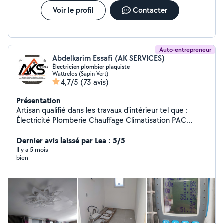
Voir le profil
Contacter
Auto-entrepreneur
Abdelkarim Essafi (AK SERVICES)
Électricien plombier plaquiste
Wattrelos (Sapin Vert)
4,7/5
(73 avis)
Présentation
Artisan qualifié dans les travaux d'intérieur tel que :
Électricité Plomberie Chauffage Climatisation PAC
Revêtements de sol (parquet et lino) Plaquiste +
enduits et finition Peinture. Je reste joignable N'hesitez
Dernier avis laissé par Lea : 5/5
pas a me contacter directement
Il y a 5 mois
bien