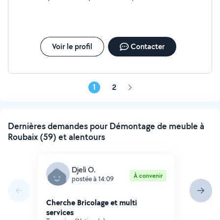
Voir le profil
Contacter
1
2
Page
suivante
Dernières demandes pour Démontage de meuble à
Roubaix (59) et alentours
Djeli O.
À convenir
postée à 14:09
Cherche Bricolage et multi
services