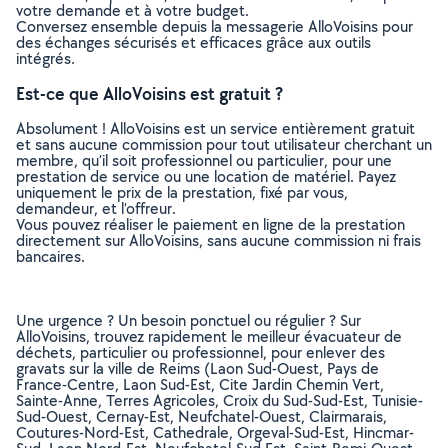
votre demande et à votre budget.
Conversez ensemble depuis la messagerie AlloVoisins pour
des échanges sécurisés et efficaces grâce aux outils
intégrés.
Est-ce que AlloVoisins est gratuit ?
Absolument ! AlloVoisins est un service entièrement gratuit
et sans aucune commission pour tout utilisateur cherchant un
membre, qu’il soit professionnel ou particulier, pour une
prestation de service ou une location de matériel. Payez
uniquement le prix de la prestation, fixé par vous,
demandeur, et l’offreur.
Vous pouvez réaliser le paiement en ligne de la prestation
directement sur AlloVoisins, sans aucune commission ni frais
bancaires.
Une urgence ? Un besoin ponctuel ou régulier ? Sur
AlloVoisins, trouvez rapidement le meilleur évacuateur de
déchets, particulier ou professionnel, pour enlever des
gravats sur la ville de Reims (Laon Sud-Ouest, Pays de
France-Centre, Laon Sud-Est, Cite Jardin Chemin Vert,
Sainte-Anne, Terres Agricoles, Croix du Sud-Sud-Est, Tunisie-
Sud-Ouest, Cernay-Est, Neufchatel-Ouest, Clairmarais,
Coutures-Nord-Est, Cathedrale, Orgeval-Sud-Est, Hincmar-