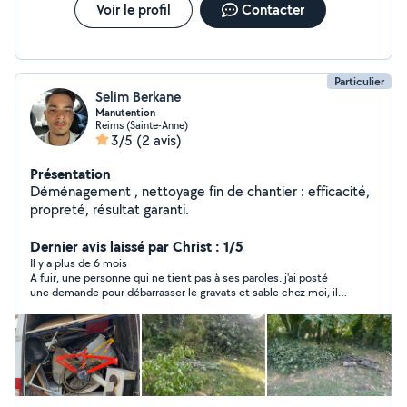
Voir le profil
Contacter
Particulier
Selim Berkane
Manutention
Reims (Sainte-Anne)
3/5
(2 avis)
Présentation
Déménagement , nettoyage fin de chantier : efficacité,
propreté, résultat garanti.
Dernier avis laissé par Christ : 1/5
Il y a plus de 6 mois
A fuir, une personne qui ne tient pas à ses paroles. j'ai posté
une demande pour débarrasser le gravats et sable chez moi, il
m'a contacté et on a fixé le prix à 110€. Arrivé surplace il a
renégocier le prix et on s'est entendu à 120€. il a récupéré une
partie de gravats et devait revenir le lendemain pour le reste et
il n'est jamais venu et il m'a bloqué sur allovoisin sachant que je
lui avais avancé 80€ et il reste que 40€