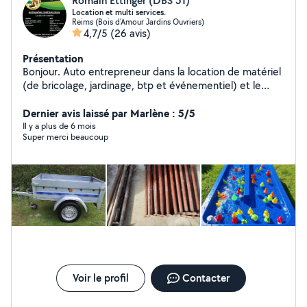
Romain Ettinger (DBS 51)
Location et multi services.
Reims (Bois d'Amour Jardins Ouvriers)
4,7/5
(26 avis)
Présentation
Bonjour. Auto entrepreneur dans la location de matériel
(de bricolage, jardinage, btp et événementiel) et le
multiservices.
Dernier avis laissé par Marlène : 5/5
Il y a plus de 6 mois
Super merci beaucoup
Voir le profil
Contacter