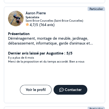
Particulier
Aaron Pierre
Spécialiste
Saint-Brice-Courcelles (Saint-Brice-Courcelles)
4,7/5
(164 avis)
Présentation
Déménagement, montage de meuble, jardinage,
débarassement, informatique, garde d'animaux et
d'enfants etc. Pour résumer, si vous avez besoin de
quelque chose, je sais presque tout faire et même si je
Dernier avis laissé par Augustine : 5/5
ne sais pas le faire, je trouverai quelqu'un pour vous
Il y a plus de 6 mois
Merci de la proposition et du temps accordé. Bien a vous
aider
Voir le profil
Contacter
Particulier