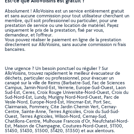
Est-ce que AlloVoisins est gratuit ?
Absolument ! AlloVoisins est un service entièrement gratuit
et sans aucune commission pour tout utilisateur cherchant un
membre, qu’il soit professionnel ou particulier, pour une
prestation de service ou une location de matériel. Payez
uniquement le prix de la prestation, fixé par vous,
demandeur, et l’offreur.
Vous pouvez réaliser le paiement en ligne de la prestation
directement sur AlloVoisins, sans aucune commission ni frais
bancaires.
Une urgence ? Un besoin ponctuel ou régulier ? Sur
AlloVoisins, trouvez rapidement le meilleur évacuateur de
déchets, particulier ou professionnel, pour évacuer un
canapé sur la ville de Reims (Barbatre-Sud, Fac de Sciences
Campus, Jamin-Nord-Est, Verrerie, Europe-Sud-Ouest, Laon
Sud-Est, Ceres, Croix Rouge Universite-Nord-Ouest, Croix du
Sud-Nord-Est, Lundy, Murigny Nord-Nord-Ouest, Parc de
Vesle-Nord, Europe-Nord-Est, Hincmar-Est, Port Sec,
Clairmarais, Pommery, Cite Jardin Chemin Vert, Cernay-
Centre, Sainte-Anne, Terres Agricoles, Croix du Sud-Sud-
Ouest, Terres Agricoles, Wilson-Nord, Cernay-Sud,
Chatillons-Centre, Mulhouse Francois d'Or, Neufchatel-Nord-
Est, Maison de Champagne, Coutures-Nord-Ouest, 51100,
51450, 51430, 51500, 51420, 51350) et aux alentours.