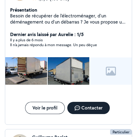
Présentation
Besoin de récupérer de l'électroménager, d'un
déménagement ou d'un débarras ? Je vous propose un
service rapide, efficace et sérieux .N'hésitez pas à me
contacter pour plus d'informations.
Dernier avis laissé par Aurelie : 1/5
Il y a plus de 6 mois
Il n'a jamais répondu à mon message. Un peu déçue
Voir le profil
Contacter
Particulier