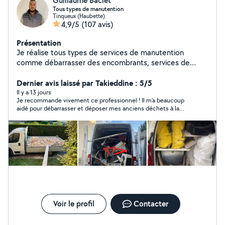
Guillaume Baclet
Tous types de manutention
Tinqueux (Haubette)
4,9/5
(107 avis)
Présentation
Je réalise tous types de services de manutention
comme débarrasser des encombrants, services de
livraison, etc Je me tiens disponible pour toute
demande.
Dernier avis laissé par Takieddine : 5/5
Il y a 13 jours
Je recommande vivement ce professionnel ! Il m’a beaucoup
aidé pour débarrasser et déposer mes anciens déchets à la
déchetterie. Il est sérieux, ponctuel, professionnel et très
serviable. Travail effectué rapidement et avec beaucoup de
soin. Merci encore pour votre aide, je le recommande sans
hésitation !
Voir le profil
Contacter