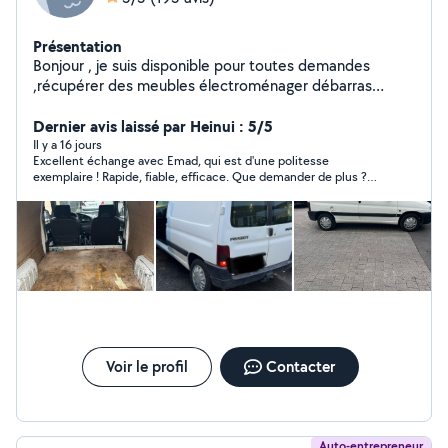
Présentation
Bonjour , je suis disponible pour toutes demandes
,récupérer des meubles électroménager débarras
d'encombrants secteur Reims et alentours
Dernier avis laissé par Heinui : 5/5
Il y a 16 jours
Excellent échange avec Emad, qui est d'une politesse
exemplaire ! Rapide, fiable, efficace. Que demander de plus ?
N'hésitez pas à faire appel à lui. Encore merci et à bientôt au
besoin !
Voir le profil
Contacter
Auto-entrepreneur