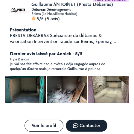
Guillaume ANTOINET (Presta Débarras)
Débarras Déménagement
Reims (La Neuvillette Habitat)
5/5
(5 avis)
Présentation
PRESTA DÉBARRAS Spécialiste du débarras &
valorisation Intervention rapide sur Reims, Épernay,
Châlons-en-Champagne et alentours Débarras de
maisons, appartements, caves, greniers, garages, box
Dernier avis laissé par Annick : 5/5
Accompagnement au déménagement : tri, enlèvement,
Il y a 2 mois
je n'ai pas fait affaire car je m'étais déjà engagée auprès de
allègement des volumes Valorisation : estimation,
quelqu'un d'autre mais je remercie Guillaume A pour sa
expertise, rachat et revente d'objets Tri, recyclage et
réactivité
nettoyage possible en fin d'intervention Formules
adaptées : Gratuit, Rémunéré ou Facturé selon la valeur
des biens Devis gratuit et réponse rapide (sous 24h)
Interventions pour particuliers et professionnels
succession, déménagement, logement insalubre, etc.
Voir le profil
Contacter