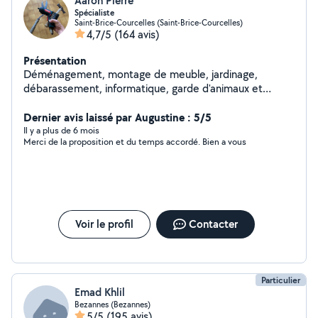
Aaron Pierre
Spécialiste
Saint-Brice-Courcelles (Saint-Brice-Courcelles)
4,7/5
(164 avis)
Présentation
Déménagement, montage de meuble, jardinage,
débarassement, informatique, garde d'animaux et
d'enfants etc. Pour résumer, si vous avez besoin de
quelque chose, je sais presque tout faire et même si je
Dernier avis laissé par Augustine : 5/5
ne sais pas le faire, je trouverai quelqu'un pour vous
Il y a plus de 6 mois
Merci de la proposition et du temps accordé. Bien a vous
aider
Voir le profil
Contacter
Particulier
Emad Khlil
Bezannes (Bezannes)
5/5
(195 avis)