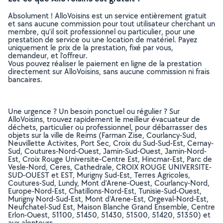
Absolument ! AlloVoisins est un service entièrement gratuit
et sans aucune commission pour tout utilisateur cherchant un
membre, qu’il soit professionnel ou particulier, pour une
prestation de service ou une location de matériel. Payez
uniquement le prix de la prestation, fixé par vous,
demandeur, et l’offreur.
Vous pouvez réaliser le paiement en ligne de la prestation
directement sur AlloVoisins, sans aucune commission ni frais
bancaires.
Une urgence ? Un besoin ponctuel ou régulier ? Sur
AlloVoisins, trouvez rapidement le meilleur évacuateur de
déchets, particulier ou professionnel, pour débarrasser des
objets sur la ville de Reims (Farman Zise, Courlancy-Sud,
Neuvillette Activites, Port Sec, Croix du Sud-Sud-Est, Cernay-
Sud, Coutures-Nord-Ouest, Jamin-Sud-Ouest, Jamin-Nord-
Est, Croix Rouge Universite-Centre Est, Hincmar-Est, Parc de
Vesle-Nord, Ceres, Cathedrale, CROIX ROUGE UNIVERSITE-
SUD-OUEST et EST, Murigny Sud-Est, Terres Agricoles,
Coutures-Sud, Lundy, Mont d'Arene-Ouest, Courlancy-Nord,
Europe-Nord-Est, Chatillons-Nord-Est, Tunisie-Sud-Ouest,
Murigny Nord-Sud-Est, Mont d'Arene-Est, Orgeval-Nord-Est,
Neufchatel-Sud Est, Maison Blanche Grand Ensemble, Centre
Erlon-Ouest, 51100, 51450, 51430, 51500, 51420, 51350) et
aux alentours.