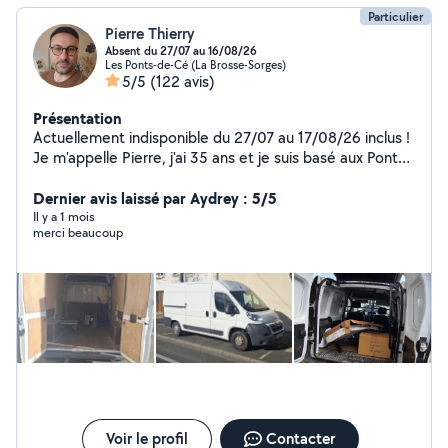
Particulier
Pierre Thierry
Absent du 27/07 au 16/08/26
Les Ponts-de-Cé (La Brosse-Sorges)
5/5
(122 avis)
Présentation
Actuellement indisponible du 27/07 au 17/08/26 inclus !
Je m'appelle Pierre, j'ai 35 ans et je suis basé aux Ponts
de cé. Je propose mes services pour : - L'aide au
déménagement - Débarras, vide maison, garages,
Dernier avis laissé par Aydrey : 5/5
greniers ... - Evacuation et mise en déchèterie - Livraison
Il y a 1 mois
merci beaucoup
de tout type de meubles, colis. Je suis équipé de
sangles, couvertures épaisses, diable pour charges
lourdes, ainsi qu'un chariot plateforme et des plateaux
roulants pour pouvoir faciliter la manutention des
meubles. Plusieurs années d'éxpèrience en la matière.
Ponctuel, soigneux, rigoureux et dynamique, je me
démène pour que vous soyez satisfait de mes services.
Vous pouvez me joindre directement par téléphone, je
me ferais un plaisir de répondre à vos questions. À très
bientôt ! Pierre
Voir le profil
Contacter