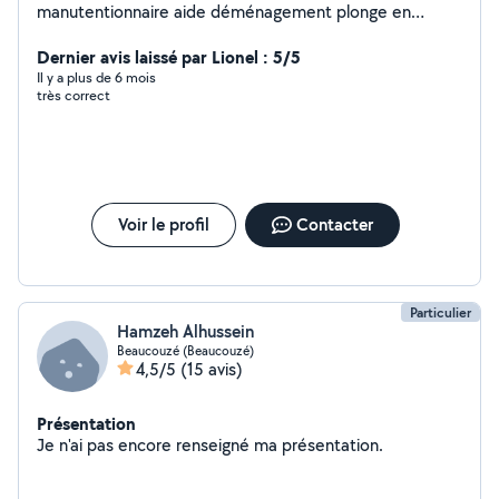
manutentionnaire aide déménagement plonge en
restauration tonde de pelouse entretien 2 roue vélo
scooter des petits boulots cordialement merci de vos
Dernier avis laissé par Lionel : 5/5
réponses
Il y a plus de 6 mois
très correct
Voir le profil
Contacter
Particulier
Hamzeh Alhussein
Beaucouzé (Beaucouzé)
4,5/5
(15 avis)
Présentation
Je n'ai pas encore renseigné ma présentation.