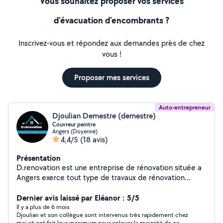
Vous souhaitez proposer vos services
d'évacuation d'encombrants ?
Inscrivez-vous et répondez aux demandes près de chez
vous !
Proposer mes services
Auto-entrepreneur
Djoulian Demestre (demestre)
Couvreur peintre
Angers (Doyenné)
4,4/5
(18 avis)
Présentation
D.renovation est une entreprise de rénovation située a
Angers exerce tout type de travaux de rénovation
peinture intérieur comme extérieur mais aussi entretien
de vos extérieurs nettoyage de toiture façade dallage
Dernier avis laissé par Eléanor : 5/5
hydrofuge tout travaux de couverture changement de
Il y a plus de 6 mois
Djoulian et son collègue sont intervenus très rapidement chez
ardoise ,gouttière, recherche de fuite et ravalement de
moi et ont fait leur maximum pour enlever la majorité de ce