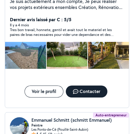
Je suis actuellement a mon compte, Je peux réaliser
vos projets extérieurs ensembles Création, Rénovation
Extérieur Je travaille avec les chèques emploi service
Cesu. Je propose mes services : - Travaux extérieur :
Dernier avis laissé par C : 5/5
taillage de haies, création de parterre, pose de clôture,
Il y a 4 mois
Tres bon travail, honnete, gentil et avait tout le materiel et les
élagage, évacuation de gravats, maçonnerie, semence
paires de bras necessaires pour vider une dependance et des
et tonte de pelouse (entretien en général). - Travaux
dechets verts. Tres bonne communication, je referais appel a
intérieur : peinture, bricolage, toutes autres demandes
lui si besoin. Merci pour le travail effectué
Je reste à votre disposition pour d'éventuelles
questions. Paul
Voir le profil
Contacter
Auto-entrepreneur
Emmanuel Schmitt (schmitt Emmanuel)
Peintre
Les Ponts-de-Cé (Pouillé-Saint-Aubin)