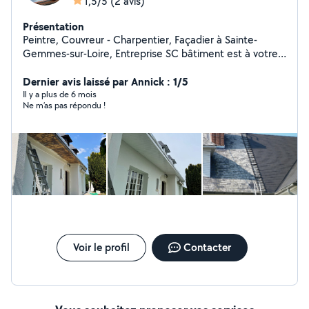
1,5/5
(2 avis)
Présentation
Peintre, Couvreur - Charpentier, Façadier à Sainte-
Gemmes-sur-Loire, Entreprise SC bâtiment est à votre
service, qu'il s'agisse de Peinture extérieure (façade,
balcon...), Installation ou rénovation couverture/toiture,
Dernier avis laissé par Annick : 1/5
Ravalement de façade, Nettoyage de façade,
Il y a plus de 6 mois
Ne m’as pas répondu !
traitement et nettoyage toiture ,Installation ou
remplacement de conduit d'aération pour toit..., et bien
plus encore. Nous sommes fiers de la qualité du travail
que nous fournissons à chacun de nos clients.
Contactez-nous pour discuter de votre projet et obtenir
un devis.
Voir le profil
Contacter