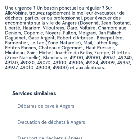
Une urgence ? Un besoin ponctuel ou régulier ? Sur
AlloVoisins, trouvez rapidement le meilleur évacuateur de
déchets, particulier ou professionnel, pour évacuer des
encombrants sur la ville de Angers (Doyenné, Jean Rostand,
Liberté, Haarlem, Villoutreys, Gare, Voltaire, Chambre aux
Deniers, Copernic, Noyers, Fulton, Melgrani, Jan Pallach,
Daguenet, Gate Argent, Robert d'Arbrissel, Brisepotière,
Parmentier, Le Lac (Zone Naturelle), Mail, Luther King,
Petites Pannes, Chateau d'Orgemont, Haut Pressoir,
Mirabeau, Saint-Michel, Joachim du Bellay, Europe, Gillettes
(Zone Naturelle), Blancheraie, 49100, 49000, 49051, 49240,
49130, 49020, 49070, 49100, 49006, 49124, 49009, 49937,
49937, 49010, 49008, 49800) et aux alentours.
Services similaires
Débarras de cave à Angers
Évacuation de déchets à Angers
Transport de déchets à Angers