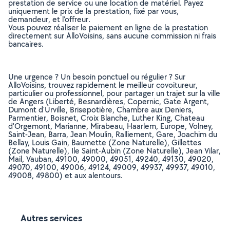
prestation de service ou une location de matériel. Payez
uniquement le prix de la prestation, fixé par vous,
demandeur, et l’offreur.
Vous pouvez réaliser le paiement en ligne de la prestation
directement sur AlloVoisins, sans aucune commission ni frais
bancaires.
Une urgence ? Un besoin ponctuel ou régulier ? Sur
AlloVoisins, trouvez rapidement le meilleur covoitureur,
particulier ou professionnel, pour partager un trajet sur la ville
de Angers (Liberté, Besnardières, Copernic, Gate Argent,
Dumont d'Urville, Brisepotière, Chambre aux Deniers,
Parmentier, Boisnet, Croix Blanche, Luther King, Chateau
d'Orgemont, Marianne, Mirabeau, Haarlem, Europe, Volney,
Saint-Jean, Barra, Jean Moulin, Ralliement, Gare, Joachim du
Bellay, Louis Gain, Baumette (Zone Naturelle), Gillettes
(Zone Naturelle), Ile Saint-Aubin (Zone Naturelle), Jean Vilar,
Mail, Vauban, 49100, 49000, 49051, 49240, 49130, 49020,
49070, 49100, 49006, 49124, 49009, 49937, 49937, 49010,
49008, 49800) et aux alentours.
Autres services