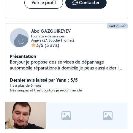
Voir le profil
Contacter
Particulier
Abo GAZGUIREYEV
Fourniture de services
Angers (ZA Bouché Thomas)
3/5
(5 avis)
Présentation
Bonjour je propose des services de dépannage
automobile réparations à domicile je peux aussi aider le
jardin aide au déménagement et là je peux emmener les
gens dans différentes villes de France
Dernier avis laissé par Yann : 5/5
Il y a plus de 6 mois
très simpas et très courtois je recommande