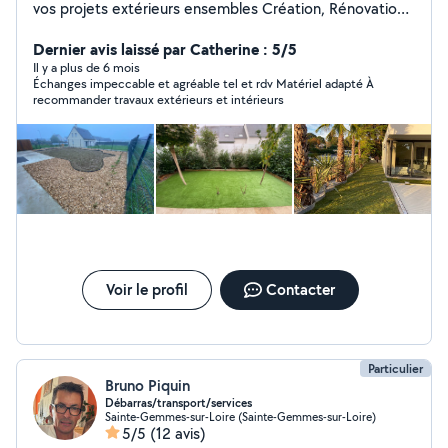
vos projets extérieurs ensembles Création, Rénovation
Extérieur Je travaille avec les chèques emploi service
Cesu. Je propose mes services : - Travaux extérieur :
Dernier avis laissé par Catherine : 5/5
taillage de haies, création de parterre, pose de clôture,
Il y a plus de 6 mois
Échanges impeccable et agréable tel et rdv Matériel adapté À
élagage, évacuation de gravats, maçonnerie, semence
recommander travaux extérieurs et intérieurs
et tonte de pelouse (entretien en général). - Travaux
intérieur : peinture, bricolage, toutes autres demandes
Je reste à votre disposition pour d'éventuelles
questions. Paul
Voir le profil
Contacter
Particulier
Bruno Piquin
Débarras/transport/services
Sainte-Gemmes-sur-Loire (Sainte-Gemmes-sur-Loire)
5/5
(12 avis)