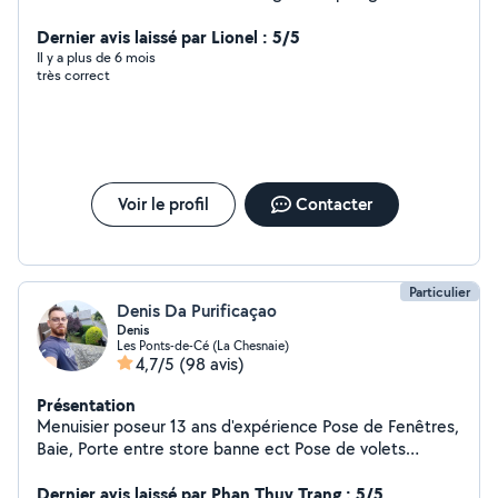
restauration tonde de pelouse entretien 2 roue vélo
scooter des petits boulots cordialement merci de vos
Dernier avis laissé par Lionel : 5/5
réponses
Il y a plus de 6 mois
très correct
Voir le profil
Contacter
Particulier
Denis Da Purificaçao
Denis
Les Ponts-de-Cé (La Chesnaie)
4,7/5
(98 avis)
Présentation
Menuisier poseur 13 ans d'expérience Pose de Fenêtres,
Baie, Porte entre store banne ect Pose de volets
roulants / électrique ou manuel /solaire ( réparation)
Pose de parquet stratifié/pvc Remplacement de vitrage
Dernier avis laissé par Phan Thuy Trang : 5/5