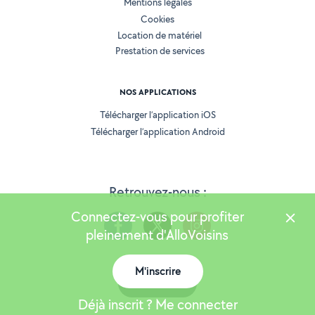
Mentions légales
Cookies
Location de matériel
Prestation de services
NOS APPLICATIONS
Télécharger l’application iOS
Télécharger l’application Android
Retrouvez-nous :
Connectez-vous pour profiter
pleinement d'AlloVoisins
M'inscrire
Version 25.5.2
Carte
Déjà inscrit ? Me connecter