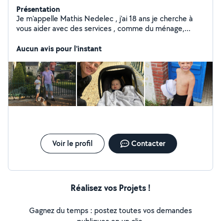
Présentation
Je m'appelle Mathis Nedelec , j'ai 18 ans je cherche à
vous aider avec des services , comme du ménage,
tonte de pelouses,courses a domicile , garde d'enfants,
garde d'animaux ,je suis a votre disposition !
Aucun avis pour l'instant
Voir le profil
Contacter
Réalisez vos Projets !
Gagnez du temps : postez toutes vos demandes