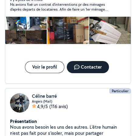
Ns avions fixé un contrat d'interventions pr des ménages
d'après departs de locataires. Afin de faire un 1er ménage
complet, ns ns sommes mises d'accord pr un Rdv le 8 Juillet.
Sigrid n'est pas venue. N'a plus répondu à mes messages. Il a
fallu que je retrouve une intervenante ménage en Urgence. Pas
très professionnel comme attitude...
Voir le profil
Contacter
Particulier
Céline barré
Angers (Mail)
4,9/5
(116 avis)
Présentation
Nous avons besoin les uns des autres. L'être humain
n'est pas fait pour s'isoler, mais pour partager