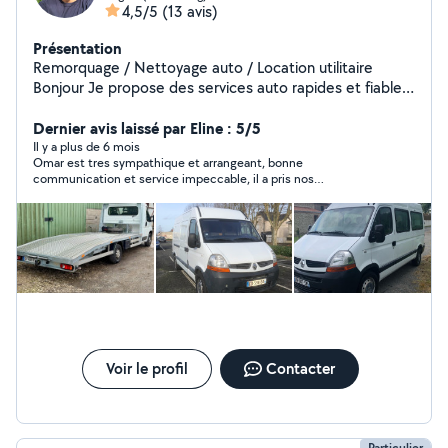
4,5/5
(13 avis)
Présentation
Remorquage / Nettoyage auto / Location utilitaire
Bonjour Je propose des services auto rapides et fiables
sur Angers et alentours : Remorquage de véhicules
(panne, accident) Nettoyage intérieur & extérieur
Dernier avis laissé par Eline : 5/5
Location d'utilitaires pour déménagements ou
Il y a plus de 6 mois
Omar est tres sympathique et arrangeant, bonne
transports Réactif, sérieux et tarifs compétitifs
communication et service impeccable, il a pris nos
Intervention rapide sur Angers et environs N'hésitez pas
encombrants et les a emmenés à la déchetterie. Je
à me contacter, réponse rapide assurée
recommande !
Voir le profil
Contacter
Particulier