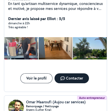
En tant qu'artisan multiservice dynamique, consciencieux
et motivé, je propose mes services pour répondre à vos
besoins en matière de maintenance, d'entretien,
réparation et création. Avec de l'expérience et une
Dernier avis laissé par Elliot : 5/5
attention particulière aux détails, je m'engage à fournir
dimanche à 22h
Très agréable !
un travail de qualité, réalisé avec professionnalisme et
efficacité. Je suis là pour vous aider à trouver des
solutions personnalisées et adaptées à vos besoins.
N'hésitez pas à me contacter pour discuter de vos
projets et découvrir comment je peux vous aider à les
réaliser. Bien cordialement, Emile C
Voir le profil
Contacter
Auto-entrepreneur
Omar Maaroufi (Aujou car services)
Remorquage / Nettoyage
Angers (Luther King)