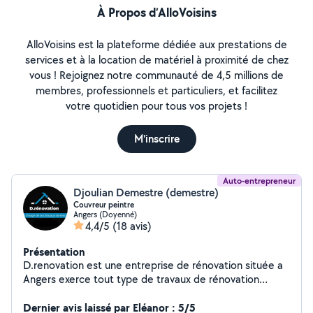
À Propos d’AlloVoisins
AlloVoisins est la plateforme dédiée aux prestations de
services et à la location de matériel à proximité de chez
vous ! Rejoignez notre communauté de 4,5 millions de
membres, professionnels et particuliers, et facilitez
votre quotidien pour tous vos projets !
M'inscrire
Auto-entrepreneur
Djoulian Demestre (demestre)
Couvreur peintre
Angers (Doyenné)
4,4/5
(18 avis)
Présentation
D.renovation est une entreprise de rénovation située a
Angers exerce tout type de travaux de rénovation
peinture intérieur comme extérieur mais aussi entretien
de vos extérieurs nettoyage de toiture façade dallage
Dernier avis laissé par Eléanor : 5/5