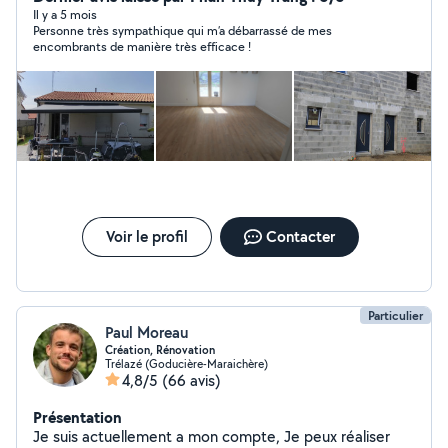
. plaque de véranda Je touche a beaucoup de chose
Il y a 5 mois
Personne très sympathique qui m’a débarrassé de mes
Rendre le client satisfait de mon travail et mettre mes
encombrants de manière très efficace !
compétences en action pour trouve la meilleure
solution Je travail comme si c'était pour moi
Voir le profil
Contacter
Particulier
Paul Moreau
Création, Rénovation
Trélazé (Goducière-Maraichère)
4,8/5
(66 avis)
Présentation
Je suis actuellement a mon compte, Je peux réaliser