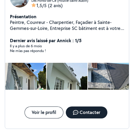
Les Ponts-de-Cé (Pouillé-Saint-Aubin)
1,5/5
(2 avis)
Présentation
Peintre, Couvreur - Charpentier, Façadier à Sainte-
Gemmes-sur-Loire, Entreprise SC bâtiment est à votre
service, qu'il s'agisse de Peinture extérieure (façade,
balcon...), Installation ou rénovation couverture/toiture,
Dernier avis laissé par Annick : 1/5
Ravalement de façade, Nettoyage de façade,
Il y a plus de 6 mois
Ne m’as pas répondu !
traitement et nettoyage toiture ,Installation ou
remplacement de conduit d'aération pour toit..., et bien
plus encore. Nous sommes fiers de la qualité du travail
que nous fournissons à chacun de nos clients.
Contactez-nous pour discuter de votre projet et obtenir
un devis.
Voir le profil
Contacter