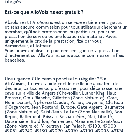
intégrés.
Est-ce que AlloVoisins est gratuit ?
Absolument ! AlloVoisins est un service entièrement gratuit
et sans aucune commission pour tout utilisateur cherchant un
membre, qu’il soit professionnel ou particulier, pour une
prestation de service ou une location de matériel. Payez
uniquement le prix de la prestation, fixé par vous,
demandeur, et l’offreur.
Vous pouvez réaliser le paiement en ligne de la prestation
directement sur AlloVoisins, sans aucune commission ni frais
bancaires.
Une urgence ? Un besoin ponctuel ou régulier ? Sur
AlloVoisins, trouvez rapidement le meilleur évacuateur de
déchets, particulier ou professionnel, pour débarrasser une
cave sur la ville de Angers (Chevrollier, Luther King, Haut
Pressoir, Croix Blanche, Gillettes (Zone Naturelle), Gare,
Henri Dunant, Alphonse Daudet, Volney, Doyenné, Chateau
d'Orgemont, Jean Rostand, Europe, Gate Argent, Baumette
(Zone Naturelle), Saint-Jean, Le Lac (Zone Naturelle), Bon
Repos, Ralliement, Brissac, Besnardières, Mail, Liberté,
Dauversière, Bordillon, Parmentier, Marianne, Ile Saint-Aubin
(Zone Naturelle), Villoutreys, Jan Pallach, 49100, 49000,
49051, 49240, 49130, 49020, 49070, 49100, 49006, 49124,