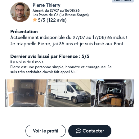
Pierre Thierry
Absent du 27/07 au 16/08/26
Les Ponts-de-Cé (La Brosse-Sorges)
5/5
(122 avis)
Présentation
Actuellement indisponible du 27/07 au 17/08/26 inclus !
Je m'appelle Pierre, j'ai 35 ans et je suis basé aux Ponts
de cé. Je propose mes services pour : - L'aide au
déménagement - Débarras, vide maison, garages,
Dernier avis laissé par Florence : 5/5
greniers ... - Evacuation et mise en déchèterie - Livraison
Il y a plus de 6 mois
Pierre est une personne simple, honnête et courageuse. Je
de tout type de meubles, colis. Je suis équipé de
suis très satisfaite d'avoir fait appel à lui.
sangles, couvertures épaisses, diable pour charges
lourdes, ainsi qu'un chariot plateforme et des plateaux
roulants pour pouvoir faciliter la manutention des
meubles. Plusieurs années d'éxpèrience en la matière.
Ponctuel, soigneux, rigoureux et dynamique, je me
démène pour que vous soyez satisfait de mes services.
Vous pouvez me joindre directement par téléphone, je
me ferais un plaisir de répondre à vos questions. À très
bientôt ! Pierre
Voir le profil
Contacter