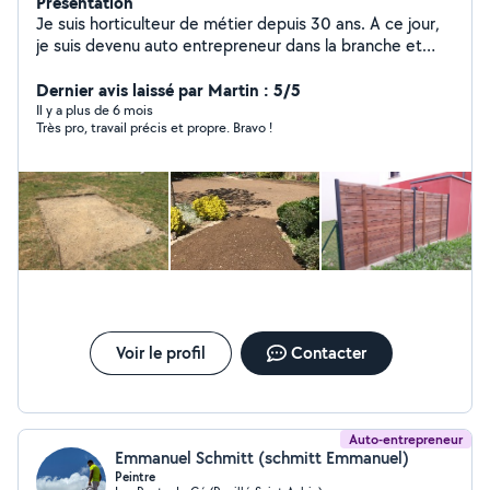
Présentation
Je suis horticulteur de métier depuis 30 ans. A ce jour,
je suis devenu auto entrepreneur dans la branche et
j'accepte le paiement par chèque CESU et paiement
pour emploi à domicile. Je propose mes services en
Dernier avis laissé par Martin : 5/5
entretien de jardin, pose de clôture, confection et
Il y a plus de 6 mois
Très pro, travail précis et propre. Bravo !
nettoyage de terrasse et petites bricoles Je reste
ouvert à la discussion pour tout service
Voir le profil
Contacter
Auto-entrepreneur
Emmanuel Schmitt (schmitt Emmanuel)
Peintre