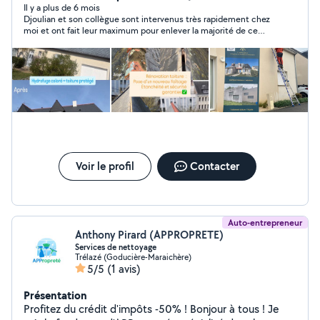
hydrofuge tout travaux de couverture changement de
Il y a plus de 6 mois
Djoulian et son collègue sont intervenus très rapidement chez
ardoise ,gouttière, recherche de fuite et ravalement de
moi et ont fait leur maximum pour enlever la majorité de ce
façade nous serons répondre à toute vos demandes et
que je devais mettre à la déchetterie, et pourtant il y avait
à votre écoute pour tout vos travaux Basé sur Angers et
beaucoup de choses dans un sale état. Ils étaient par ailleurs
Royan
très gentils et n'ont pas critiqué la charge de travail, au
contraire. Ils se sont même adaptés à mon budget, ce qui est
rare maintenant. Une rencontre très agréable et je
recommande les yeux fermés !
Voir le profil
Contacter
Auto-entrepreneur
Anthony Pirard (APPROPRETE)
Services de nettoyage
Trélazé (Goducière-Maraichère)
5/5
(1 avis)
Présentation
Profitez du crédit d'impôts -50% ! Bonjour à tous ! Je