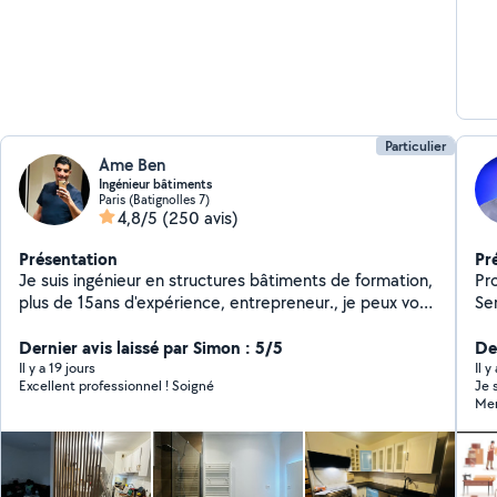
Particulier
Ame Ben
Ingénieur bâtiments
Paris (Batignolles 7)
4,8/5
(250 avis)
Présentation
Pr
Je suis ingénieur en structures bâtiments de formation,
Prof
plus de 15ans d'expérience, entrepreneur., je peux vous
Service
poser, changer, réparer,modifier tout ce qu'il y'a dans
ada
une maison selon les règles de l'art, la decoration est
Dernier avis laissé par Simon : 5/5
besoin
Der
un jeux que j'aime et que je maîtrise..je peux aussi vous
Te
Il y a 19 jours
Il y
Excellent professionnel ! Soigné
Je 
assister, conseiller, piloter vos travaux afin d optimiser
Ma
Mer
les coûts N'hésitez pas a me contacter ..même pour un
rm
conseil 07 83 tele 897123 phone
sco
mé
Se