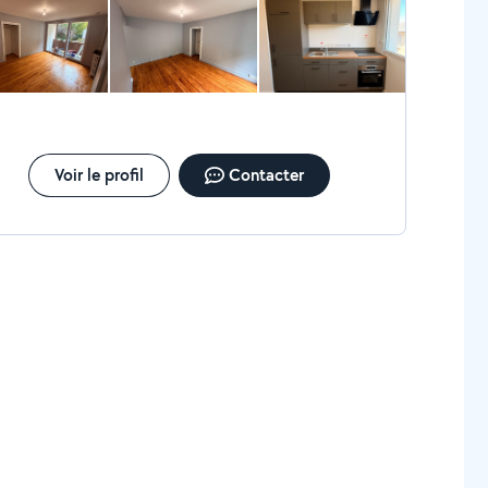
 : carrelage, parquet, stratifié, vinyle Aménagement
rénovation de cuisines & salles de bains Petits
vaux de bricolage, réparations et finitions diverses
seil sur le choix des matériaux et l'optimisation de
Pourquoi me choisir ? Sérieux, ponctuel et
oute de vos besoins Travail propre et minutieux,
uci du détail Respect des délais et des budgets
ion de confiance et accompagnement
Voir le profil
Contacter
sé Contactez-moi dès aujourd'hui pour
enir un devis gratuit