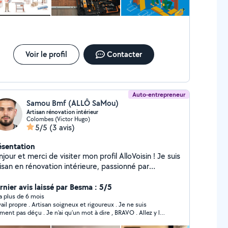
compagnement, assistance pratique et aide
otidienne. Bricolage & Petits travaux Montage de
ubles, réparations, peinture, petits aménagements,
coration et aménagement intérieur. Dessin / Design
Y Entretien, nettoyage & Jardinage
nutention et déménagement. Informatique & Web
Voir le profil
Contacter
annage, installation, optimisation, réparation
appareils et objets connectés. Réparation de vélos,
 et divers objets. Autres services... Sérieux,
n, Pédagogie, Efficacité et Polyvalence.
Auto-entrepreneur
Samou Bmf (ALLÔ SaMou)
ci !!!
Artisan rénovation intérieur
Colombes (Victor Hugo)
5/5
(3 avis)
ésentation
jour et merci de visiter mon profil AlloVoisin ! Je suis
isan en rénovation intérieure, passionné par
aménagement et l'embellissement des espaces de
e. Avec plusieurs années d'expérience, j'accompagne
rnier avis laissé par Besma : 5/5
 clients dans leurs projets de A à Z, qu'il s'agisse
y a plus de 6 mois
vail propre . Artisan soigneux et rigoureux . Je ne suis
une simple retouche ou d'une rénovation complète.
iment pas déçu . Je n’ai qu’un mot à dire , BRAVO . Allez y les
restations principales : Travaux de peinture et
x fermés .
oration (murs, plafonds, finitions soignées) Pose de