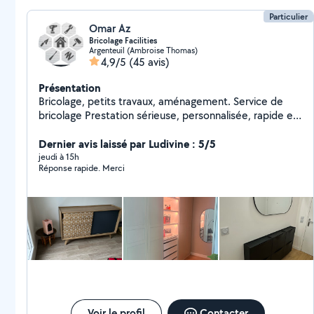
Particulier
Omar Az
Bricolage Facilities
Argenteuil (Ambroise Thomas)
4,9/5
(45 avis)
Présentation
Bricolage, petits travaux, aménagement. Service de
bricolage Prestation sérieuse, personnalisée, rapide et
toujours soignée pour toute sorte de petits travaux
tels que: Electricité, peinture, nettoyage,
Dernier avis laissé par Ludivine : 5/5
montage/démontage, fixation, réparation, jardinage,
jeudi à 15h
Réponse rapide. Merci
débitage de bois et bien d'autres... Etude de projet &
mise en oeuvre de rénovation et aménagement
Intérieur/extérieur N'hésitez pas à me contacter pour
discuter du service souhaité
Voir le profil
Contacter