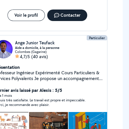
Voir le profil
Contacter
Particulier
Ange Junior Teufack
Aide a domicile, à la personne
Colombes (Gagarine)
4,7/5
(40 avis)
ésentation
esseur Ingénieur Expérimenté Cours Particuliers &
s Polyvalents Je propose un accompagnement
pté, satisfaisant et polyvalent, pour l'école ou les
s du quotidien. Cours particuliers (Primaire
nier avis laissé par Alexis : 5/5
rminale)
 a 1 mois
suis très satisfaite. Le travail est propre et impeccable.
ths/Physique/Chimie/Français/SVT/Technologie/Info
ci, je recommande avec plaisir.
atique/Programmation. (Méthodes : Soutien
laire, aide aux devoirs, révisions, coaching,
thodologie, adaptation aux besoins de l'élève).
rvices à la personne & Aide à domicile