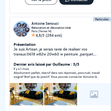
Particulier
Antoine Senouci
Rénovation et décoration intér
Paris (Ternes 14)
4,8/5
(284 avis)
Présentation
Je suis Artisan ,je serais ravie de realiser vos
travaux:0618 w82w 20w60 w peinture ,parquet
,carrelage,électricité.....ect je possède tt le matériels
nécessaires( très bien équipé),sérieux, respectueux,
Dernier avis laissé par Guillaume : 5/5
ponctuel du coup si vous avez besoin d'un
Il y a 1 mois
Absolument parfait, réactif dans ses réponses, ponctuel, travail
professionnel de confiance et un travail de qualité(
soigné! Bref que du positif. Vous pouvez contacter Antoine les
propre et soigner avec des bonnes finitions),je suis
yeux fermés!
disponible pour la semaine comme le week-end,A
bientôt.