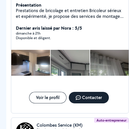
Présentation
Prestations de bricolage et entretien Bricoleur sérieux
et expérimenté, je propose des services de montage
de meubles, travaux de bricolage général, peinture
intérieure, pose de revêtements de murs et de sols,
Dernier avis laissé par Nora : 5/5
ainsi que le nettoyage et l'entretien d'espaces
dimanche à 21h
Disponible et diligent.
intérieurs et extérieurs. Travail soigné, respect des
délais, devis clair et rapide.
Voir le profil
Contacter
Auto-entrepreneur
Colombes Service (KM)