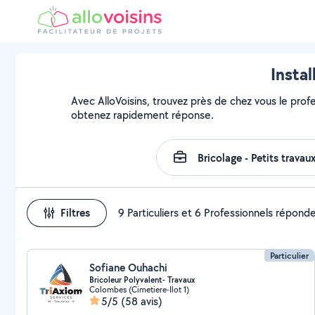
Instal
Avec AlloVoisins, trouvez près de chez vous le profes
obtenez rapidement réponse.
Filtres
9 Particuliers et 6 Professionnels répond
Particulier
Sofiane Ouhachi
Bricoleur Polyvalent- Travaux
Colombes (Cimetiere-Ilot 1)
5/5
(58 avis)