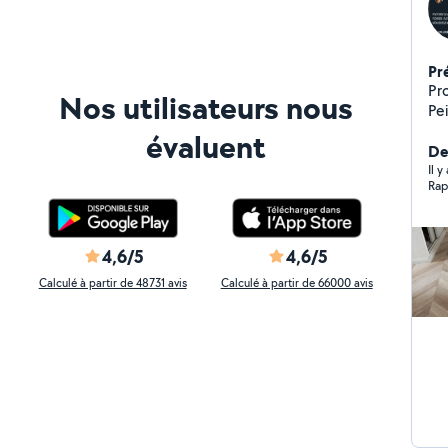
Pr
Pr
Nos utilisateurs nous
Pei
SANITAIRE sal
évaluent
de
De
Rev
Il y
Rap
dalle P
ea
soigné. Montage de m
dre
4,6/5
4,6/5
Ré
Calculé à partir de 48731 avis
Calculé à partir de 66000 avis
car
Inst
: P