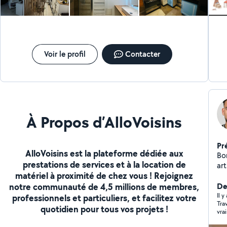
Ac
qu
me
dé
/ Arts / DI
Ma
Voir le profil
Contacter
Dép
d'
jouets
Satisfactio
Mer
À Propos d’AlloVoisins
Pr
AlloVoisins est la plateforme dédiée aux
Bon
prestations de services et à la location de
art
matériel à proximité de chez vous ! Rejoignez
l'
notre communauté de 4,5 millions de membres,
vi
De
mes
Il 
professionnels et particuliers, et facilitez votre
Tra
d'
quotidien pour tous vos projets !
vra
Mes p
yeu
déc