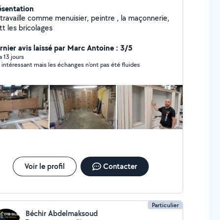
ésentation
availle comme menuisier, peintre , la maçonnerie,
tt les bricolages
rnier avis laissé par Marc Antoine : 3/5
 a 13 jours
x intéressant mais les échanges n’ont pas été fluides
Voir le profil
Contacter
Particulier
Béchir Abdelmaksoud