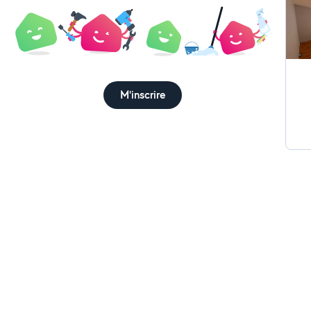
sols
et 
tra
Con
vos espaces 
à l'éc
M'inscrire
avec so
annoncés Relat
personnali
obt