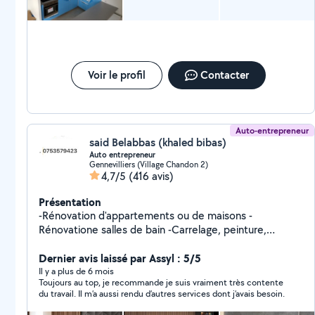
Voir le profil
Contacter
Auto-entrepreneur
said Belabbas (khaled bibas)
Auto entrepreneur
Gennevilliers (Village Chandon 2)
4,7/5
(416 avis)
Présentation
-Rénovation d'appartements ou de maisons -
Rénovatione salles de bain -Carrelage, peinture,
parquet Et Dressing sur-mesure Je peux faire aussi le
montage de meubles, de cuisines et des petits travaux
Dernier avis laissé par Assyl : 5/5
suivant vos besoins.
Il y a plus de 6 mois
Toujours au top, je recommande je suis vraiment très contente
du travail. Il m’a aussi rendu d’autres services dont j’avais besoin.