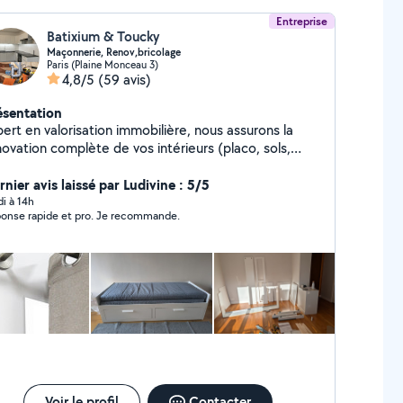
Entreprise
Batixium & Toucky
Maçonnerie, Renov,bricolage
Paris (Plaine Monceau 3)
4,8/5
(59 avis)
ésentation
ert en valorisation immobilière, nous assurons la
novation complète de vos intérieurs (placo, sols,
sines sur mesure, douche, dressing, installations
timédias) avec une précision d'artisan. J'offre
nier avis laissé par Ludivine : 5/5
alement un service de conciergerie clé en main
di à 14h
onse rapide et pro. Je recommande.
luant l'entretien rigoureux de vos biens Airbnb pour
rantir une expérience voyageur irréprochable.
Voir le profil
Contacter