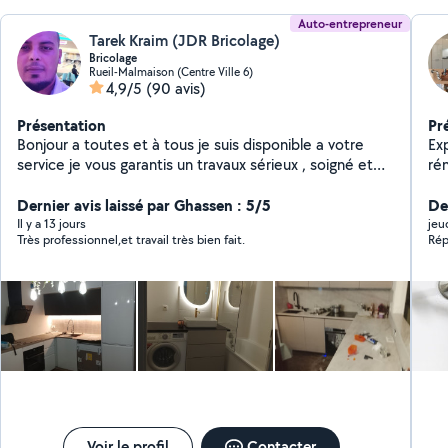
Auto-entrepreneur
Tarek Kraim (JDR Bricolage)
Bricolage
Rueil-Malmaison (Centre Ville 6)
4,9/5
(90 avis)
Présentation
Pr
Bonjour a toutes et à tous je suis disponible a votre
Exp
service je vous garantis un travaux sérieux , soigné et
ré
efficace avec une vraie attention aux détails , N'hésitez
cui
pas à me contacter
Dernier avis laissé par Ghassen : 5/5
mul
Der
ég
Il y a 13 jours
jeu
Très professionnel,et travail très bien fait.
Rép
inc
ga
Voir le profil
Contacter