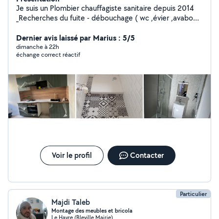
Je suis un Plombier chauffagiste sanitaire depuis 2014
_Recherches du fuite - débouchage ( wc ,évier ,avabo
,douche) - réparation fuite eaux froid eaux chaude -
installation chaudière plus radiateur - installation ballon
Dernier avis laissé par Marius : 5/5
d'eau chaude (cumulus) - installation tub PVC (toutes
dimanche à 22h
échange correct réactif
les diamètre ) - réparation chaudière à gaz - rénovation
salle de bain - pose faïence et carrelage
Voir le profil
Contacter
Particulier
Majdi Taleb
Montage des meubles et bricola
Le Havre (Bleville Mairie)