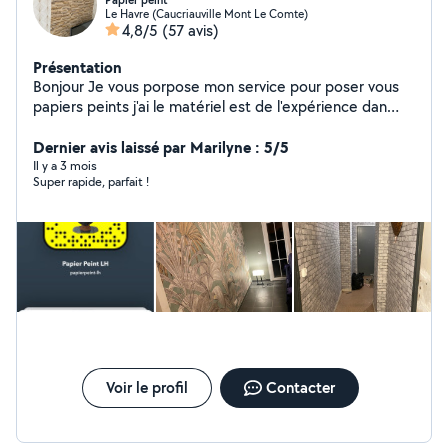
Papier peint
Le Havre (Caucriauville Mont Le Comte)
4,8/5
(57 avis)
Présentation
Bonjour Je vous porpose mon service pour poser vous
papiers peints j'ai le matériel est de l'expérience dan
cette domaine je fait le tarif selon la pièce pour plus de
renseignements veuillez me contacter par message
Dernier avis laissé par Marilyne : 5/5
privé
Il y a 3 mois
Super rapide, parfait !
Voir le profil
Contacter