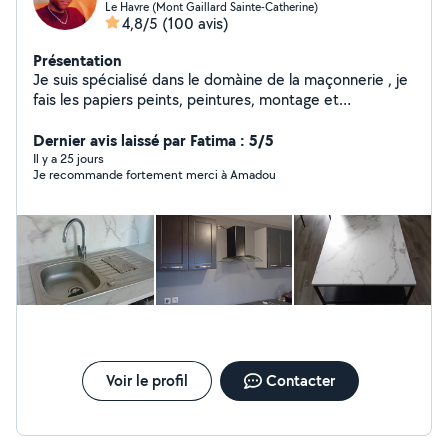
Le Havre (Mont Gaillard Sainte-Catherine)
4,8/5
(100 avis)
Présentation
Je suis spécialisé dans le domàine de la maçonnerie , je
fais les papiers peints, peintures, montage et
démontage des meubles , montages cuisines , plan de
travail , fixer de tv au mur , fixer des barres de rideaux
Dernier avis laissé par Fatima : 5/5
etc .. donc n'hésitez pas en cas de besoin et vous
Il y a 25 jours
Je recommande fortement merci à Amadou
pouvez aussi allez jettez un œil à mon travail dans ma
galerie photos. Merci.
Voir le profil
Contacter