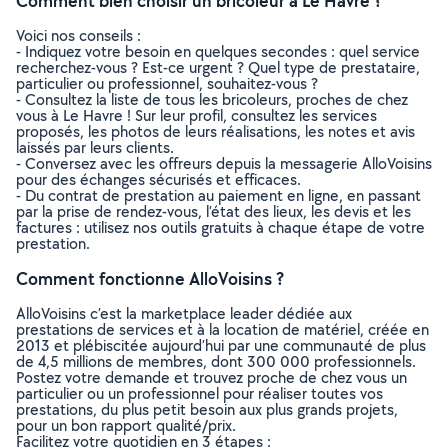
Comment bien choisir un bricoleur à Le Havre ?
Voici nos conseils :
- Indiquez votre besoin en quelques secondes : quel service
recherchez-vous ? Est-ce urgent ? Quel type de prestataire,
particulier ou professionnel, souhaitez-vous ?
- Consultez la liste de tous les bricoleurs, proches de chez
vous à Le Havre ! Sur leur profil, consultez les services
proposés, les photos de leurs réalisations, les notes et avis
laissés par leurs clients.
- Conversez avec les offreurs depuis la messagerie AlloVoisins
pour des échanges sécurisés et efficaces.
- Du contrat de prestation au paiement en ligne, en passant
par la prise de rendez-vous, l’état des lieux, les devis et les
factures : utilisez nos outils gratuits à chaque étape de votre
prestation.
Comment fonctionne AlloVoisins ?
AlloVoisins c’est la marketplace leader dédiée aux
prestations de services et à la location de matériel, créée en
2013 et plébiscitée aujourd’hui par une communauté de plus
de 4,5 millions de membres, dont 300 000 professionnels.
Postez votre demande et trouvez proche de chez vous un
particulier ou un professionnel pour réaliser toutes vos
prestations, du plus petit besoin aux plus grands projets,
pour un bon rapport qualité/prix.
Facilitez votre quotidien en 3 étapes :