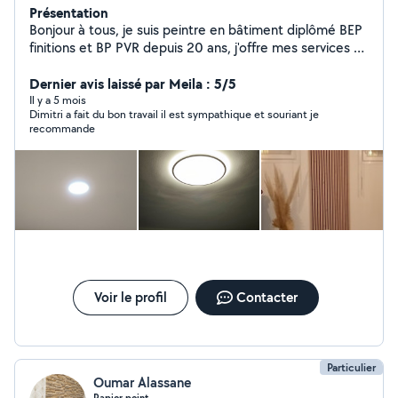
Présentation
Bonjour à tous, je suis peintre en bâtiment diplômé BEP
finitions et BP PVR depuis 20 ans, j'offre mes services (
tapisserie, enduit, fibre de verre, peinture, bandes a
placo ect....voir mes travaux de réalisation en photos) je
Dernier avis laissé par Meila : 5/5
suis quelqu'un de sérieux, dynamique, minutieux et
Il y a 5 mois
Dimitri a fait du bon travail il est sympathique et souriant je
consciencieux, je suis très sociable je suis la pour vous
recommande
conseiller si vous êtes intéressé, de plus je suis manuel
aussi dans le bricolage, ( montage de lustres, montages
et démontage de meubles.....
Voir le profil
Contacter
Particulier
Oumar Alassane