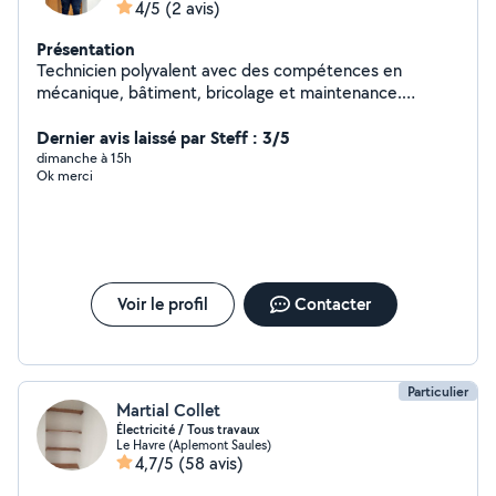
4/5
(2 avis)
Présentation
Technicien polyvalent avec des compétences en
mécanique, bâtiment, bricolage et maintenance.
Expérience dans les travaux de réparation, entretien,
montage, installation et rénovation. Sérieux, autonome
Dernier avis laissé par Steff : 3/5
et soigneux, je m'adapte facilement aux différents
dimanche à 15h
Ok merci
besoins des clients
Voir le profil
Contacter
Particulier
Martial Collet
Électricité / Tous travaux
Le Havre (Aplemont Saules)
4,7/5
(58 avis)