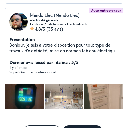
Auto-entrepreneur
Mendo Elec (Mendo Elec)
électricité générale
Le Havre (Anatole France Danton-Franklin)
4,8/5
(33 avis)
Présentation
Bonjour, je suis à votre disposition pour tout type de
travaux d'électricité, mise en normes tableau électrique,
dépannage, installation électrique, Borne de recharge,
réparation d'électroménagers, montage de meubles et
Dernier avis laissé par Idalina : 5/5
de cuisinen'hésitez pas à me contacter Cordialement
Il y a 1 mois
Super réactif et professionnel
Mendo Elec.