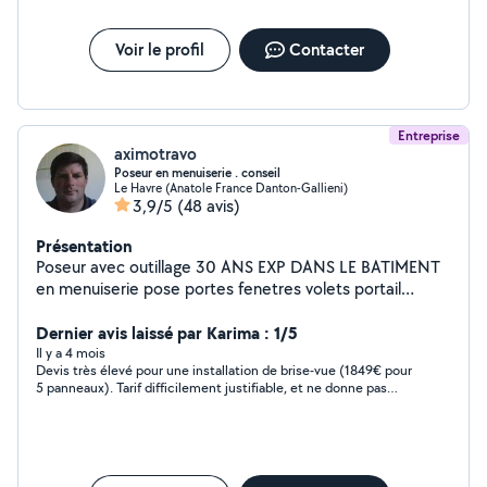
Voir le profil
Contacter
Entreprise
aximotravo
Poseur en menuiserie . conseil
Le Havre (Anatole France Danton-Gallieni)
3,9/5
(48 avis)
Présentation
Poseur avec outillage 30 ANS EXP DANS LE BATIMENT
en menuiserie pose portes fenetres volets portail
parquet terrasse bois et composite . cloture bois et
panneaux grillagés portail tous types bois metal alu pvc
Dernier avis laissé par Karima : 1/5
...
Il y a 4 mois
Devis très élevé pour une installation de brise-vue (1849€ pour
5 panneaux). Tarif difficilement justifiable, et ne donne pas
suite.