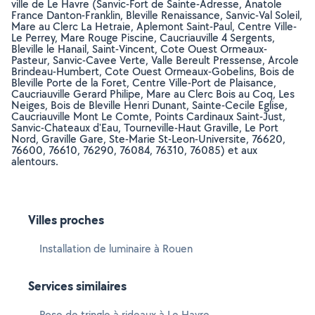
ville de Le Havre (Sanvic-Fort de Sainte-Adresse, Anatole
France Danton-Franklin, Bleville Renaissance, Sanvic-Val Soleil,
Mare au Clerc La Hetraie, Aplemont Saint-Paul, Centre Ville-
Le Perrey, Mare Rouge Piscine, Caucriauville 4 Sergents,
Bleville le Hanail, Saint-Vincent, Cote Ouest Ormeaux-
Pasteur, Sanvic-Cavee Verte, Valle Bereult Pressense, Arcole
Brindeau-Humbert, Cote Ouest Ormeaux-Gobelins, Bois de
Bleville Porte de la Foret, Centre Ville-Port de Plaisance,
Caucriauville Gerard Philipe, Mare au Clerc Bois au Coq, Les
Neiges, Bois de Bleville Henri Dunant, Sainte-Cecile Eglise,
Caucriauville Mont Le Comte, Points Cardinaux Saint-Just,
Sanvic-Chateaux d'Eau, Tourneville-Haut Graville, Le Port
Nord, Graville Gare, Ste-Marie St-Leon-Universite, 76620,
76600, 76610, 76290, 76084, 76310, 76085) et aux
alentours.
Villes proches
Installation de luminaire à Rouen
Services similaires
Pose de tringle à rideaux à Le Havre