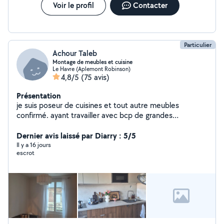
Voir le profil
Contacter
Particulier
Achour Taleb
Montage de meubles et cuisine
Le Havre (Aplemont Robinson)
4,8/5
(75 avis)
Présentation
je suis poseur de cuisines et tout autre meubles
confirmé. ayant travailler avec bcp de grandes
enseignes. je vous garantis un travail de qualité.. On fait
tout les travaux annexes ( peinture , placo, plomberie et
Dernier avis laissé par Diarry : 5/5
électricité...)
Il y a 16 jours
escrot