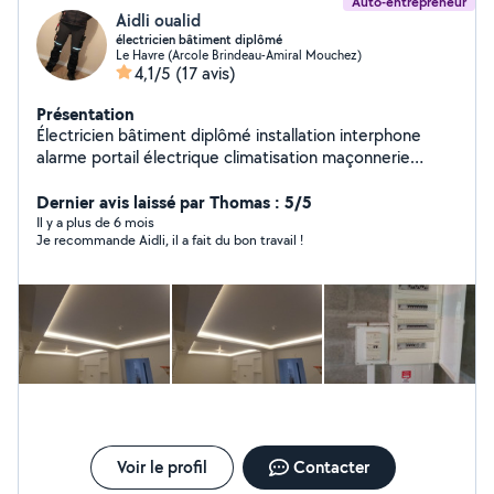
Auto-entrepreneur
Aidli oualid
électricien bâtiment diplômé
Le Havre (Arcole Brindeau-Amiral Mouchez)
4,1/5
(17 avis)
Présentation
Électricien bâtiment diplômé installation interphone
alarme portail électrique climatisation maçonnerie
carrelage plaque ou plâtre montage meuble jardinage
Dernier avis laissé par Thomas : 5/5
Il y a plus de 6 mois
Je recommande Aidli, il a fait du bon travail !
Voir le profil
Contacter