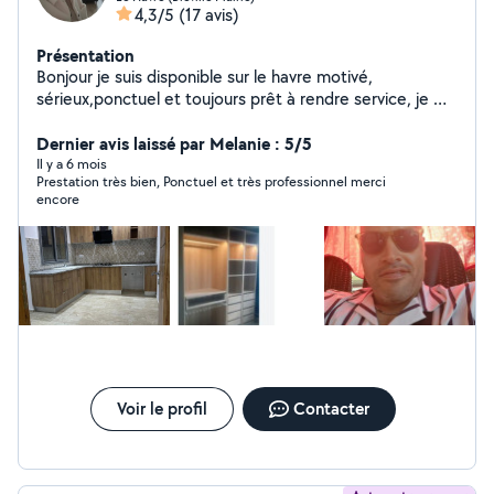
4,3/5
(17 avis)
Présentation
Bonjour je suis disponible sur le havre motivé,
sérieux,ponctuel et toujours prêt à rendre service, je me
tiens à votre disposition pour tout travaux installation
montage et démontage des meubles: cuisine, chambre
Dernier avis laissé par Melanie : 5/5
d'enfant, chambre à coucher ,lustres, papier pain,
Il y a 6 mois
Prestation très bien, Ponctuel et très professionnel merci
plomberie, debouchage tube de vacations,aide de
encore
déménagement.....
Voir le profil
Contacter