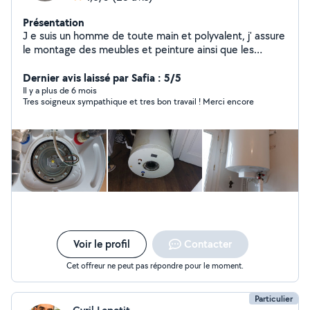
Présentation
J e suis un homme de toute main et polyvalent, j' assure
le montage des meubles et peinture ainsi que les
petites réparations, nettoyage, jardinage,maçonnerie,
et manutention manuelle (déménagement) Le
Dernier avis laissé par Safia : 5/5
dépannage et montage des serrures, la plomberie , le
Il y a plus de 6 mois
Tres soigneux sympathique et tres bon travail ! Merci encore
dépannage et le raccordement électrique (prise,
luminaires ,tableau électrique, chaudière, sèche linge,
plaque chauffante, four et chauffage Le bricolage et
réparation d'outillage font partie aussi de mes
compétences
Voir le profil
Contacter
Cet offreur ne peut pas répondre pour le moment.
Particulier