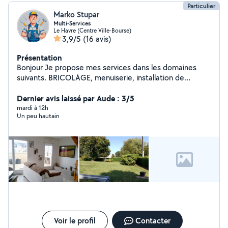
Particulier
Marko Stupar
Multi-Services
Le Havre (Centre Ville-Bourse)
3,9/5
(16 avis)
Présentation
Bonjour Je propose mes services dans les domaines
suivants. BRICOLAGE, menuiserie, installation de
sanitaires, plomberie, peinture, enduit, fibre, serrurerie,
quincaillerie, faïence, carrelage, placoplâtre, pose de
Dernier avis laissé par Aude : 3/5
verrière, fixation de télévision, pose d'étagère, montage
mardi à 12h
Un peu hautain
meuble de cuisine, découpe plan de travail. ESPACE
VERT, tonte, débroussaillage, élagage, taille haie,
motoculture, nettoyage Karcher. TRAVAIL SOIGNÉ
Plusieurs années d'expériences Formation FACTOTUM &
JARDINIER PAYSAGISTE
Voir le profil
Contacter