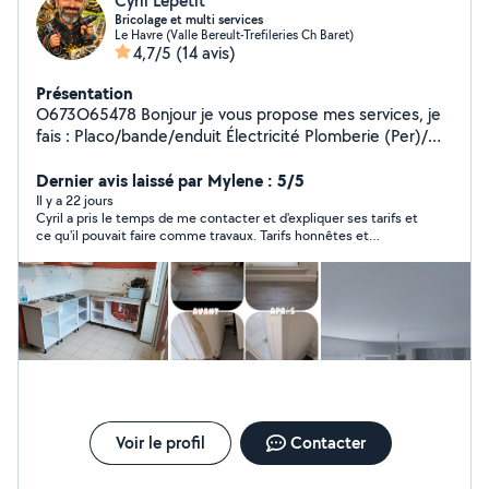
Cyril Lepetit
Bricolage et multi services
Le Havre (Valle Bereult-Trefileries Ch Baret)
4,7/5
(14 avis)
Présentation
O673O65478 Bonjour je vous propose mes services, je
fais : Placo/bande/enduit Électricité Plomberie (Per)/
évacuation (pvc) Carrelage/faience Montage de
Dernier avis laissé par Mylene : 5/5
meubles Conseils Etc.. N'hésitez pas à me contacter
Il y a 22 jours
Cyril a pris le temps de me contacter et d'expliquer ses tarifs et
ce qu'il pouvait faire comme travaux. Tarifs honnêtes et
abordables ( déplacement/ outils / fourniture / temps...) nous
n'avons pas pu faire affaire à ce stade car je n'avais pas les
mêmes disponibilités. Prenez le temps d'échanger avec lui
concernant vos besoins et votre budget. Merci Cyril, je vous
recontacte
Voir le profil
Contacter