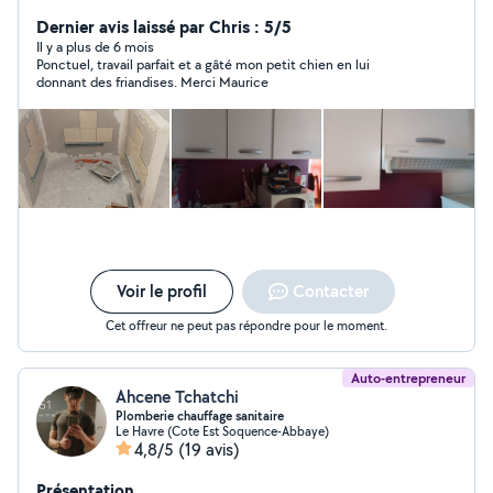
Barre de rideaux, nettoyage de voitures,
demenagement., montage et démontage de meubles,
Dernier avis laissé par Chris : 5/5
manutentions diverses , sorties et gardes de chien ou
Il y a plus de 6 mois
Ponctuel, travail parfait et a gâté mon petit chien en lui
chat, placoplâtre, carrelage
donnant des friandises. Merci Maurice
Voir le profil
Contacter
Cet offreur ne peut pas répondre pour le moment.
Auto-entrepreneur
Ahcene Tchatchi
Plomberie chauffage sanitaire
Le Havre (Cote Est Soquence-Abbaye)
4,8/5
(19 avis)
Présentation