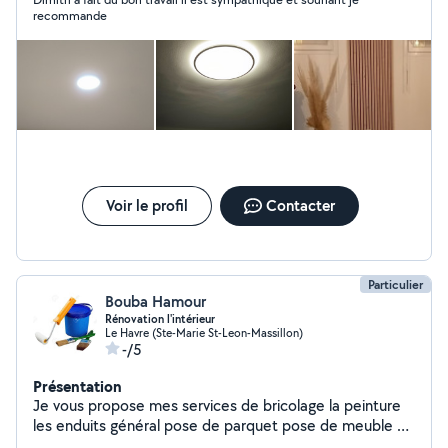
consciencieux, je suis très sociable je suis la pour vous
recommande
conseiller si vous êtes intéressé, de plus je suis manuel
aussi dans le bricolage, ( montage de lustres, montages
et démontage de meubles.....
Voir le profil
Contacter
Particulier
Bouba Hamour
Rénovation l'intérieur
Le Havre (Ste-Marie St-Leon-Massillon)
-/5
Présentation
Je vous propose mes services de bricolage la peinture
les enduits général pose de parquet pose de meuble de
cuisine