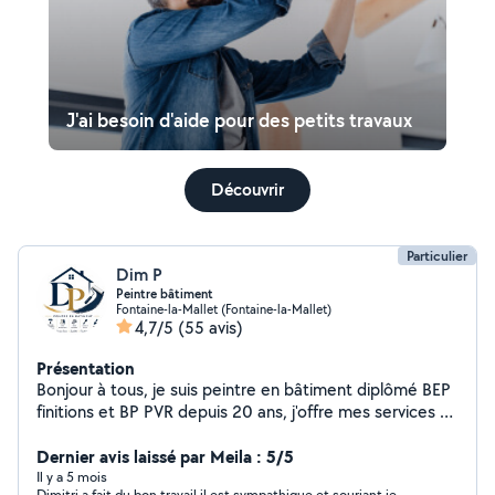
J'ai besoin d'aide pour des petits travaux
Découvrir
Particulier
Dim P
Peintre bâtiment
Fontaine-la-Mallet (Fontaine-la-Mallet)
4,7/5
(55 avis)
Présentation
Bonjour à tous, je suis peintre en bâtiment diplômé BEP
finitions et BP PVR depuis 20 ans, j'offre mes services (
tapisserie, enduit, fibre de verre, peinture, bandes a
placo ect....voir mes travaux de réalisation en photos) je
Dernier avis laissé par Meila : 5/5
suis quelqu'un de sérieux, dynamique, minutieux et
Il y a 5 mois
Dimitri a fait du bon travail il est sympathique et souriant je