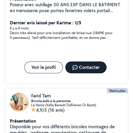
Poseur avec outillage 30 ANS EXP DANS LE BATIMENT
en menuiserie pose portes fenetres volets portail
parquet terrasse bois et composite . cloture bois et
panneaux grillagés portail tous types bois metal alu pvc
Dernier avis laissé par Karima : 1/5
...
Il y a 4 mois
Devis très élevé pour une installation de brise-vue (1849€ pour
5 panneaux). Tarif difficilement justifiable, et ne donne pas
suite.
Voir le profil
Contacter
Particulier
Farid Tam
Bricola,aide a la personne,
Le Havre (Valle Bereult-Trefileries Ch Baret)
4,9/5
(16 avis)
Présentation
Disponible pour vos différents bricoles montages de
meubles , jardinage, manutention, nettoyage de