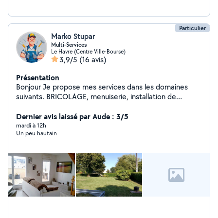
Particulier
Marko Stupar
Multi-Services
Le Havre (Centre Ville-Bourse)
3,9/5
(16 avis)
Présentation
Bonjour Je propose mes services dans les domaines
suivants. BRICOLAGE, menuiserie, installation de
sanitaires, plomberie, peinture, enduit, fibre, serrurerie,
quincaillerie, faïence, carrelage, placoplâtre, pose de
Dernier avis laissé par Aude : 3/5
verrière, fixation de télévision, pose d'étagère, montage
mardi à 12h
Un peu hautain
meuble de cuisine, découpe plan de travail. ESPACE
VERT, tonte, débroussaillage, élagage, taille haie,
motoculture, nettoyage Karcher. TRAVAIL SOIGNÉ
Plusieurs années d'expériences Formation FACTOTUM &
JARDINIER PAYSAGISTE