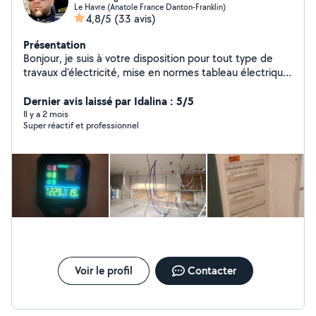
Le Havre (Anatole France Danton-Franklin)
4,8/5
(33 avis)
Présentation
Bonjour, je suis à votre disposition pour tout type de
travaux d'électricité, mise en normes tableau électrique,
dépannage, installation électrique, Borne de recharge,
réparation d'électroménagers, montage de meubles et
Dernier avis laissé par Idalina : 5/5
de cuisinen'hésitez pas à me contacter Cordialement
Il y a 2 mois
Super réactif et professionnel
Mendo Elec.
Voir le profil
Contacter