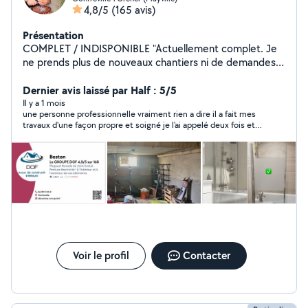
4,8/5
(165 avis)
Présentation
COMPLET / INDISPONIBLE "Actuellement complet. Je
ne prends plus de nouveaux chantiers ni de demandes
jusqu'à nouvel ordre. Merci de votre compréhension."
Dernier avis laissé par Half : 5/5
Il y a 1 mois
une personne professionnelle vraiment rien a dire il a fait mes
travaux d'une façon propre et soigné je l'ai appelé deux fois et
j'ai jamais regretter et j'ai rdv avec lui pour faire ma peinture et
papier peint
Voir le profil
Contacter