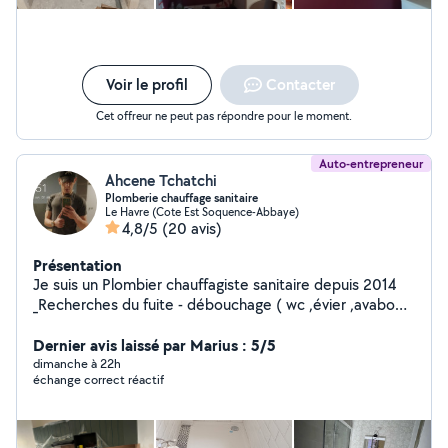
Voir le profil
Contacter
Cet offreur ne peut pas répondre pour le moment.
Auto-entrepreneur
Ahcene Tchatchi
Plomberie chauffage sanitaire
Le Havre (Cote Est Soquence-Abbaye)
4,8/5
(20 avis)
Présentation
Je suis un Plombier chauffagiste sanitaire depuis 2014
_Recherches du fuite - débouchage ( wc ,évier ,avabo
,douche) - réparation fuite eaux froid eaux chaude -
installation chaudière plus radiateur - installation ballon
Dernier avis laissé par Marius : 5/5
d'eau chaude (cumulus) - installation tub PVC (toutes
dimanche à 22h
échange correct réactif
les diamètre ) - réparation chaudière à gaz - rénovation
salle de bain - pose faïence et carrelage