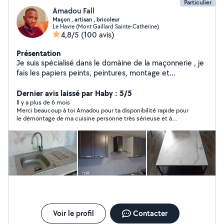
Particulier
Amadou Fall
Maçon , artisan , bricoleur
Le Havre (Mont Gaillard Sainte-Catherine)
4,8/5
(100 avis)
Présentation
Je suis spécialisé dans le domàine de la maçonnerie , je
fais les papiers peints, peintures, montage et
démontage des meubles , montages cuisines , plan de
travail , fixer de tv au mur , fixer des barres de rideaux
Dernier avis laissé par Haby : 5/5
etc .. donc n'hésitez pas en cas de besoin et vous
Il y a plus de 6 mois
Merci beaucoup à toi Amadou pour ta disponibilité rapide pour
pouvez aussi allez jettez un œil à mon travail dans ma
le démontage de ma cuisine personne très sérieuse et à
galerie photos. Merci.
l’écoute je recommande ?
Voir le profil
Contacter