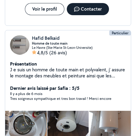
Voir le profil
Contacter
Particulier
Hafid Belkaid
Homme de toute main
Le Havre (Ste-Marie St-Leon-Universite)
4,8/5
(26 avis)
Présentation
J e suis un homme de toute main et polyvalent, j' assure
le montage des meubles et peinture ainsi que les
petites réparations, nettoyage, jardinage,maçonnerie,
et manutention manuelle (déménagement) Le
Dernier avis laissé par Safia : 5/5
dépannage et montage des serrures, la plomberie , le
Il y a plus de 6 mois
Tres soigneux sympathique et tres bon travail ! Merci encore
dépannage et le raccordement électrique (prise,
luminaires ,tableau électrique, chaudière, sèche linge,
plaque chauffante, four et chauffage Le bricolage et
réparation d'outillage font partie aussi de mes
compétences