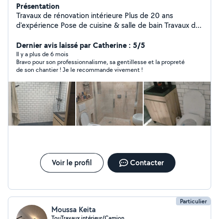
Présentation
Travaux de rénovation intérieure Plus de 20 ans
d'expérience Pose de cuisine & salle de bain Travaux de
plomberie Pose de carrelage Pose de sols (parquet,
stratifié) Travail sérieux et soigné Intervention rapide et
Dernier avis laissé par Catherine : 5/5
personnalisée N'hésitez pas à me contacter pour un
Il y a plus de 6 mois
Bravo pour son professionnalisme, sa gentillesse et la propreté
devis gratuit !
de son chantier ! Je le recommande vivement !
Voir le profil
Contacter
Particulier
Moussa Keita
TouTravaux intérieur/Camion…