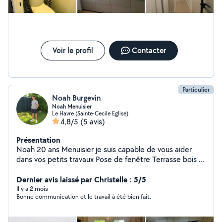
Voir le profil
Contacter
Particulier
Noah Burgevin
Noah Menuisier
Le Havre (Sainte-Cecile Eglise)
4,8/5
(5 avis)
Présentation
Noah 20 ans Menuisier je suis capable de vous aider
dans vos petits travaux Pose de fenêtre Terrasse bois /
composite Porte de garage Porte d'entrée Portail
électrique
Dernier avis laissé par Christelle : 5/5
Il y a 2 mois
Bonne communication et le travail à été bien fait.