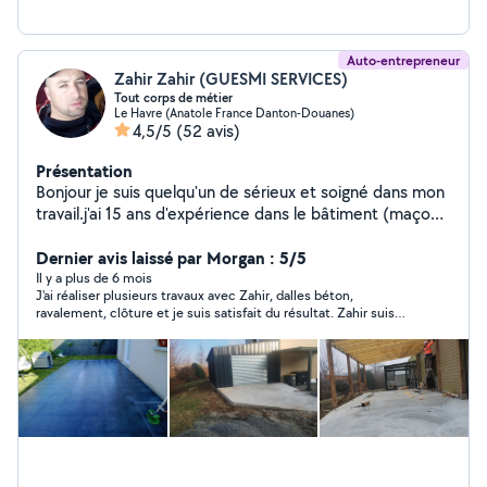
Auto-entrepreneur
Zahir Zahir (GUESMI SERVICES)
Tout corps de métier
Le Havre (Anatole France Danton-Douanes)
4,5/5
(52 avis)
Présentation
Bonjour je suis quelqu'un de sérieux et soigné dans mon
travail.j'ai 15 ans d'expérience dans le bâtiment (maçon
carreleur). je peux aussi intervenir pour des travaux de
toiture, plomberie, montage de meubles, peinture,
Dernier avis laissé par Morgan : 5/5
placoplâtre , étanchéité, terrasse.
Il y a plus de 6 mois
J'ai réaliser plusieurs travaux avec Zahir, dalles béton,
ravalement, clôture et je suis satisfait du résultat. Zahir suis
bien ces chantier et apporte des conseils si besoin. Il apporte
des solutions qui correspondent a votre budget. Très bonne
expérience.