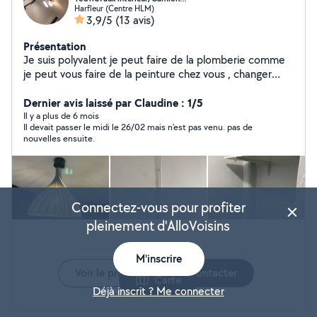
Harfleur (Centre HLM)
3,9/5
(13 avis)
Présentation
Je suis polyvalent je peut faire de la plomberie comme
je peut vous faire de la peinture chez vous , changer
votre déco en posant le papier peint , et Vous montez
des meubles à bas prix changer des ampoules et des
Dernier avis laissé par Claudine : 1/5
prises n'hésitez pas pour toute questions. Je suis
Il y a plus de 6 mois
Il devait passer le midi le 26/02 mais n'est pas venu. pas de
véhiculé je peut récupérer vos meuble en camion au
nouvelles ensuite.
magasin ou vous accompagnée vous déposer sur l'île de
France ou d'autres endroits. Vous dépanner sur votre
véhicule en panne. Multifonctions
Connectez-vous pour profiter
pleinement d'AlloVoisins
M'inscrire
Voir le profil
Contacter
Carte
Déjà inscrit ? Me connecter