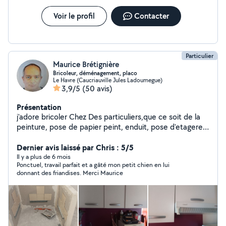
Voir le profil
Contacter
Particulier
Maurice Brétignière
Bricoleur, déménagement, placo
Le Havre (Caucriauville Jules Ladoumegue)
3,9/5
(50 avis)
Présentation
j'adore bricoler Chez Des particuliers,que ce soit de la
peinture, pose de papier peint, enduit, pose d'etageres,
Barre de rideaux, nettoyage de voitures,
demenagement., montage et démontage de meubles,
Dernier avis laissé par Chris : 5/5
manutentions diverses , sorties et gardes de chien ou
Il y a plus de 6 mois
Ponctuel, travail parfait et a gâté mon petit chien en lui
chat, placoplâtre, carrelage
donnant des friandises. Merci Maurice