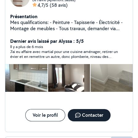
4,7/5
(58 avis)
Présentation
Mes qualifications: - Peinture - Tapisserie - Électricité -
Montage de meubles - Tous travaux, demander via
messagerie
Dernier avis laissé par Alyssa : 5/5
Il y a plus de 6 mois
J’ai eu affaire avec martial pour une cuisine aménager, retirer un
évier et en remettre un autre, donc plomberie, niveau des
meubles et raccordement d’une plaque de cuisson sur une
nouvelle prise. Martial est à l’écoute et très gentil, soucieux de
satisfaire il a fait beaucoup de travaux chez moi. Merci biensur
je le recontacterai pour les plinthes
Voir le profil
Contacter