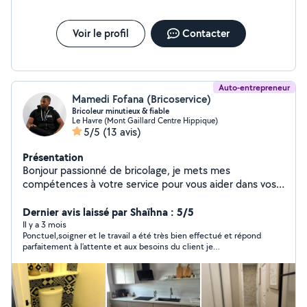
Voir le profil
Contacter
Auto-entrepreneur
Mamedi Fofana (Bricoservice)
Bricoleur minutieux & fiable
Le Havre (Mont Gaillard Centre Hippique)
5/5
(13 avis)
Présentation
Bonjour passionné de bricolage, je mets mes
compétences à votre service pour vous aider dans vos
travaux quotidien : montage meuble, pose de cuisine,
petites réparations, installation TV, tringles, étagères,
Dernier avis laissé par Shaïhna : 5/5
etc. Je suis sérieux, soigneux et toujours de bonne
Il y a 3 mois
Ponctuel,soigner et le travail a été très bien effectué et répond
humeur. Je m'adapte a vos besoins et laisse toujours un
parfaitement à l’attente et aux besoins du client je
chantier propre. À bientôt !
recommande.