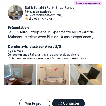
Auto-entrepreneur
Rafik Fellahi (Rafik Brico Renov)
Rénovation intérieure
Le Havre (Aplemont Saint-Paul)
4,7/5
(23 avis)
Présentation
Je Suis Auto-Entrepreneur Expérimenté au Travaux de
Bâtiment Intérieur Avec Plus de 10 ans d'expérience ,
Sérieux ,Motivé et Ponctuel Je Réalise les Tâches
Suivantes : *Montage et Pose de Cuisine Équipé *Placo
Dernier avis laissé par Awa : 5/5
plâtre / Bandes et Enduits /Electricite *Peintures /Papier
Il y a 5 mois
Je recommande Rafik, un travail soigné et de qualité je
Peint / Toile de Verre . *Pose de Lino/ Parquet
n’hésiterai pas à le rappeler pour d’autres travaux, merci à vous !
/Carrelage et Faïence A votre service, N'hésitez pas a
me laisser un Message et je vous Recontacterez dans
les Brefs délais , Visitez ma Galerie Photos pour Avoir
Une Idée sur Mes Récentes Réalisations.
Voir le profil
Contacter