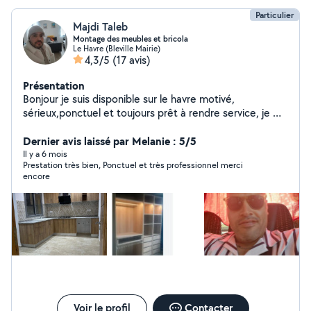
Particulier
Majdi Taleb
Montage des meubles et bricola
Le Havre (Bleville Mairie)
4,3/5
(17 avis)
Présentation
Bonjour je suis disponible sur le havre motivé,
sérieux,ponctuel et toujours prêt à rendre service, je me
tiens à votre disposition pour tout travaux installation
montage et démontage des meubles: cuisine, chambre
Dernier avis laissé par Melanie : 5/5
d'enfant, chambre à coucher ,lustres, papier pain,
Il y a 6 mois
Prestation très bien, Ponctuel et très professionnel merci
plomberie, debouchage tube de vacations,aide de
encore
déménagement.....
Voir le profil
Contacter