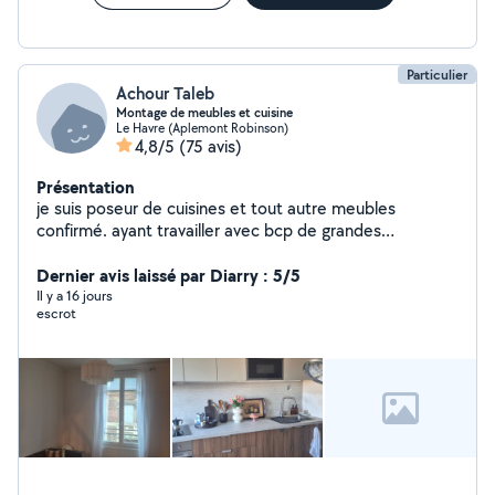
Particulier
Achour Taleb
Montage de meubles et cuisine
Le Havre (Aplemont Robinson)
4,8/5
(75 avis)
Présentation
je suis poseur de cuisines et tout autre meubles
confirmé. ayant travailler avec bcp de grandes
enseignes. je vous garantis un travail de qualité.. On fait
tout les travaux annexes ( peinture , placo, plomberie et
Dernier avis laissé par Diarry : 5/5
électricité...)
Il y a 16 jours
escrot