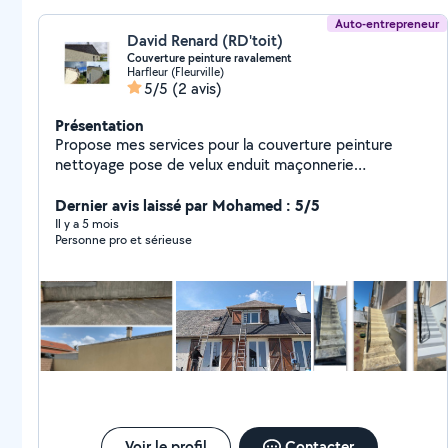
Auto-entrepreneur
David Renard (RD'toit)
Couverture peinture ravalement
Harfleur (Fleurville)
5/5
(2 avis)
Présentation
Propose mes services pour la couverture peinture
nettoyage pose de velux enduit maçonnerie
démontage de cheminée Contact direct avec l'artisan
06-10-28-55-70
Dernier avis laissé par Mohamed : 5/5
Il y a 5 mois
Personne pro et sérieuse
Voir le profil
Contacter