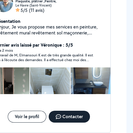
Plaquiste, plâtrier ,Peintre,
Le Havre (Saint-Vincent)
5/5
(11 avis)
ésentation
njour, Je vous propose mes services en peinture,
vêtement mural revêtement sol maçonnerie,
lation intérieure,pose de parquet carrelage,
ntage de meuble et tout type de bricolage
rnier avis laissé par Véronique : 5/5
rdialement
 a 2 mois
ail de M, Elmansouri K est de très grande qualité. Il est
coute des demandes. Il a effectué chez moi des
vaux d'isolation et de placo. Il a toujours laissé le chantier
s propre. Je le recommande vivement et n'hésiterai pas à
refaire appel à lui si besoin.
Voir le profil
Contacter