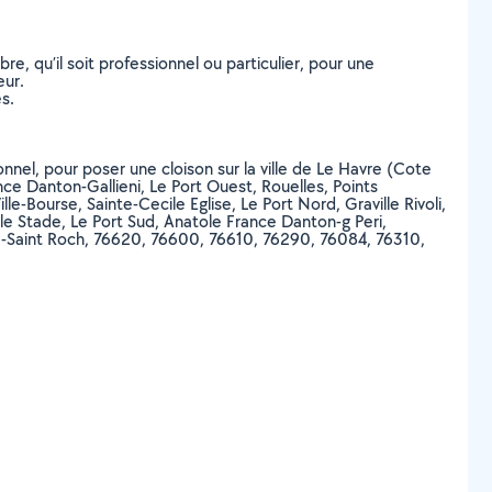
, qu’il soit professionnel ou particulier, pour une
eur.
s.
onnel, pour poser une cloison sur la ville de Le Havre (Cote
ce Danton-Gallieni, Le Port Ouest, Rouelles, Points
Bourse, Sainte-Cecile Eglise, Le Port Nord, Graville Rivoli,
ille Stade, Le Port Sud, Anatole France Danton-g Peri,
lle-Saint Roch, 76620, 76600, 76610, 76290, 76084, 76310,