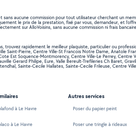
et sans aucune commission pour tout utilisateur cherchant un membre
uement le prix de la prestation, fixé par vous, demandeur, et l’offr
rectement sur AlloVoisins, sans aucune commission ni frais bancaire
s, trouvez rapidement le meilleur plaquiste, particulier ou professi
le Saint-Pierre, Centre Ville-St Francois Notre Dame, Anatole Fran
te Est Soquence-Montmorency, Centre Ville-Le Perrey, Centre Ville-
ville Gerard Philipe, Eure, Valle Bereult-Trefileries Ch Baret, Grav
tendhal, Sainte-Cecile Hallates, Sainte-Cecile Frileuse, Centre Vi
imilaires
Autres services
lafond à Le Havre
Poser du papier peint
laco à Le Havre
Poser une tringle à rideaux