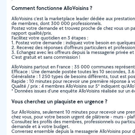
Comment fonctionne AlloVoisins ?
AlloVoisins c’est la marketplace leader dédiée aux prestatio
de membres, dont 300 000 professionnels.
Postez votre demande et trouvez proche de chez vous un parti
rapport qualité/prix.
Facilitez votre quotidien en 3 étapes :
1. Postez votre demande : indiquez votre besoin en quelque
2. Recevez des réponses d’offreurs particuliers et professio
3. Echangez avec les offreurs depuis la messagerie privée et 
C’est gratuit et sans commission !
AlloVoisins partout en France : 35 000 communes représentées 
Efficace : Une demande postée toutes les 10 secondes, 3.6
Généraliste : 1 250 types de besoins différents, tout est poss
Rapide : 10 minutes pour recevoir une première réponse à 
Qualité / prix : 4 membres AlloVoisins sur 5* indiquent qu’All
* Données issues d’une enquête AlloVoisins réalisée sur un é
Vous cherchez un plaquiste en urgence ?
Sur AlloVoisins, seulement 10 minutes pour recevoir une p
chez vous, pour votre besoin urgent de plâtrerie - murs - pla
Consultez les profils des membres, professionnels ou particuli
demande et à votre budget.
Conversez ensemble depuis la messagerie AlloVoisins pour de