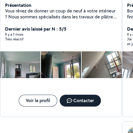
Présentation
Pr
Vous rêvez de donner un coup de neuf à votre intérieur
Bon
? Nous sommes spécialisés dans les travaux de plâtre,
finitions et BP
peinture, isolation, et pose de parquet. Avec un savoir-
tap
faire artisanal et des matériaux de qualité, nous
Dernier avis laissé par N : 5/5
pla
Der
transformons vos espaces en véritables havres de
je
Il y a 1 mois
Il 
Très réactif
J’a
confort. Contactez-nous dès aujourd'hui pour un devis
con
et 
gratuit et personnalisé
con
pro
aus
pré
mo
pos
mur
son
s’e
les
Voir le profil
Contacter