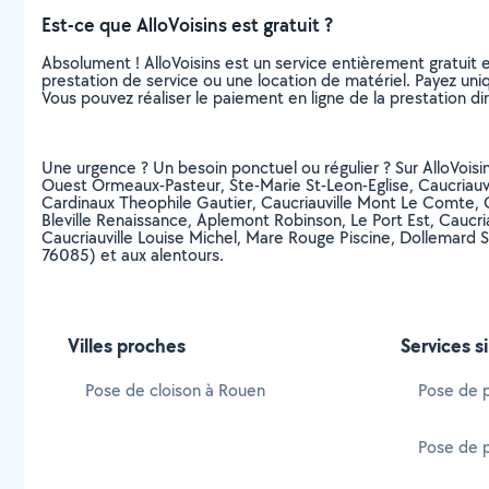
Est-ce que AlloVoisins est gratuit ?
Absolument ! AlloVoisins est un service entièrement gratuit 
prestation de service ou une location de matériel. Payez uniq
Vous pouvez réaliser le paiement en ligne de la prestation di
Une urgence ? Un besoin ponctuel ou régulier ? Sur AlloVoisin
Ouest Ormeaux-Pasteur, Ste-Marie St-Leon-Eglise, Caucriauvil
Cardinaux Theophile Gautier, Caucriauville Mont Le Comte, Co
Bleville Renaissance, Aplemont Robinson, Le Port Est, Caucriau
Caucriauville Louise Michel, Mare Rouge Piscine, Dollemard S
76085) et aux alentours.
Villes proches
Services s
Pose de cloison à Rouen
Pose de p
Pose de p