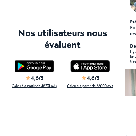
Pr
Bo
Nos utilisateurs nous
re
iso
évaluent
mo
De
Co
Il y
Le trav
très à l'é
tra
trè
4,6/5
4,6/5
Calculé à partir de 48731 avis
Calculé à partir de 66000 avis