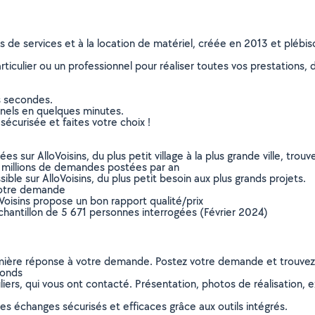
ns de services et à la location de matériel, créée en 2013 et plébi
culier ou un professionnel pour réaliser toutes vos prestations, d
s secondes.
nnels en quelques minutes.
sécurisée et faites votre choix !
sur AlloVoisins, du plus petit village à la plus grande ville, tro
 millions de demandes postées par an
ible sur AlloVoisins, du plus petit besoin aux plus grands projets.
votre demande
oVoisins propose un bon rapport qualité/prix
chantillon de 5 671 personnes interrogées (Février 2024)
remière réponse à votre demande. Postez votre demande et trouve
fonds
ers, qui vous ont contacté. Présentation, photos de réalisation, exp
s échanges sécurisés et efficaces grâce aux outils intégrés.