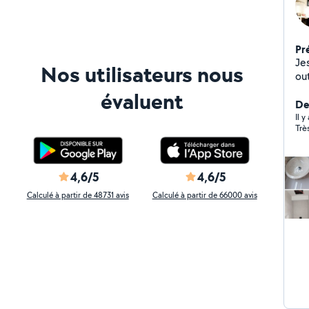
Pr
Jes
Nos utilisateurs nous
outils nécessaires pour
br
évaluent
cuis
Der
me so
Il 
Trè
bi
4,6/5
4,6/5
Calculé à partir de 48731 avis
Calculé à partir de 66000 avis