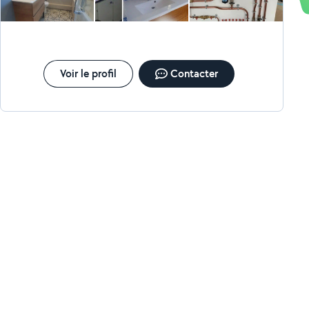
diagnostics fiables et des solutions durables pour tous
les problèmes liés à la plomberie et au chauffage.
Notre équipe intervient rapidement pour limiter les
dégâts, sécuriser vos installations et garantir votre
confort.
Voir le profil
Contacter