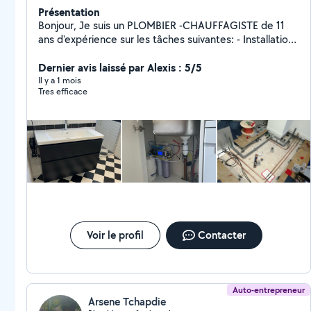
Présentation
Bonjour, Je suis un PLOMBIER -CHAUFFAGISTE de 11
ans d'expérience sur les tâches suivantes: - Installation
sanitaire - Installation ballon d'eau chaude - Installation
d'èvier avec ballon sous évier - Installation douche -
Dernier avis laissé par Alexis : 5/5
Connexion de la robenetterie Et des appareils
Il y a 1 mois
Tres efficace
(sanitaires, lave-linge, ect.) - Soudures - Installation wo
- Réparation chasse d'eau - Réparation des fuites
Voir le profil
Contacter
Auto-entrepreneur
Arsene Tchapdie