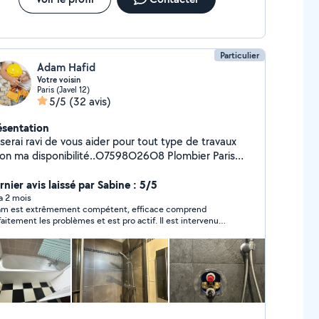
Particulier
Adam Hafid
Votre voisin
Paris (Javel 12)
5/5
(32 avis)
ésentation
serai ravi de vous aider pour tout type de travaux
on ma disponibilité..O7598O26O8 Plombier Paris
pannage Plomberie Paris Urgence plomberie Paris
paration fuites d'eau Paris Réparation chasse d'eau
nier avis laissé par Sabine : 5/5
u chaude Réparation de
 a 2 mois
m est extrêmement compétent, efficace comprend
aration de douche Réparation chauffe-
faitement les problèmes et est pro actif. Il est intervenu
aration mitigeur
r des répartitions de plomberie, remplacer une chasse d'eau
ouchage WC Débouchage canalisation Réparation
astrée, remplacer une hotte, installer des barres de rideaux
 Réparation mitigeur encastré Installation
remplacer des moteurs de volets roulant. Prix correct pour
 excellente prestation. Je garde précieusement ses
oire Installation douche Installation chauffe-eau
rdonnées.
allation ballon d'eau chaude Tout type de travaux
paration volet roulant