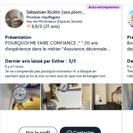
Auto-entrepreneur
Sebastien Ricklin (sos plomberie 92)
Plombier chauffagiste
Issy-les-Moulineaux (Espaces Jeunes)
4,8/5
(21 avis)
Présentation
Pr
POURQUOI ME FAIRE CONFIANCE :* * 20 ans
Bonj
d'expérience dans le métier *Assurance décennale
depuis 19an
pour une tranquillité total *Intervention rapide et
recherc
soignée *Devis gratuit transparent Je me déplace
Dernier avis laissé par Esther : 3/5
Der
rapidement pour tout type de dépannage ou
Il y a 1 mois
Il 
Je ne comprends pas pourquoi monsieur m' a bloqué en
Trè
d'installation. Que ce soit pour une urgence , une
sachant que je lui ai mis un bon avis et que nos échanges ont
rob
rénovation ou projet d'aménagement . Je vous
été respectueux Bizarre
soin. Il consomme de l’alcool en plein ch
accompagne avec sérieux et professionnalisme .
tot
Contacter moi dès aujourd'hui pour un devis gratuit ou
pho
une intervention rapide !
Voir le profil
Contacter