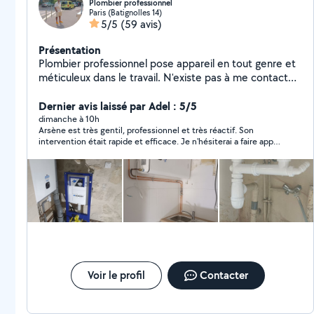
Plombier professionnel
Paris (Batignolles 14)
5/5
(59 avis)
Présentation
Plombier professionnel pose appareil en tout genre et
méticuleux dans le travail. N'existe pas à me contacter
Sur le plan tarifaire le travail est facturé après
observation VOUS POUVEZ M'APPELER OU M'ÉCRIRE
Dernier avis laissé par Adel : 5/5
SUR MON NUMÉRO DIRECTEMENT POUR M'AVOIR
dimanche à 10h
Arsène est très gentil, professionnel et très réactif. Son
PLUS RAPIDEMENT w0753800219w si je réponds pas à
intervention était rapide et efficace. Je n'hésiterai a faire appel
vos demandes privés puisque je peux pas répondre au
a lui a nouveau. Je recommande.
demande qui ne sont pas dans mon périmètre de
chant d'action vous trouverez mon numéro sur mon
profil merci bien
Voir le profil
Contacter