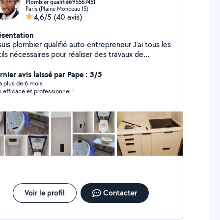
Plombier qualifié695567451
Paris (Plaine Monceau 15)
4,6/5
(40 avis)
ésentation
uis plombier qualifié auto-entrepreneur J'ai tous les
 réaliser des travaux de
icolage comme peinture montage de meubles
ine papier peint et rénovation sdb N'hésitez pas à
nier avis laissé par Pape : 5/5
lliciter pour vous aider Tout est négociable A très
y a plus de 6 mois
s efficace et professionnel !
entôt??
Voir le profil
Contacter