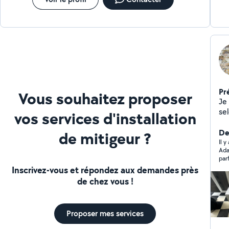
Pr
Vous souhaitez proposer
Je 
sel
vos services d'installation
Dé
Ré
Der
de mitigeur ?
Paris Réparation ballon d'ea
Il y
Ada
tuyauterie Rép
par
eau Réparation machine à laver Rép
pou
Inscrivez-vous et répondez aux demandes près
Déb
enc
de chez vous !
WC encastré
et 
une
baign
coo
Inst
Proposer mes services
Ré