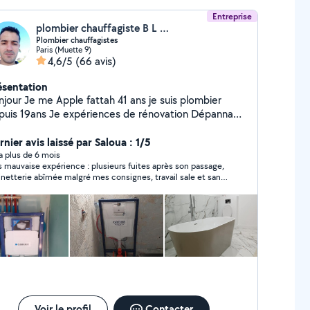
Entreprise
plombier chauffagiste B L MENISERIE
Plombier chauffagistes
Paris (Muette 9)
4,6/5
(66 avis)
ésentation
our Je me Apple fattah 41 ans je suis plombier
s Je expériences de rénovation Dépannage
he de fuite Réparation Changement ballon de
nier avis laissé par Saloua : 1/5
chaude .... Je fai tout le sanitaire Prix voisin correct
y a plus de 6 mois
s mauvaise expérience : plusieurs fuites après son passage,
inetterie abîmée malgré mes consignes, travail sale et sans
antier. Prestataire
alement non professionnel, à éviter à tout prix! PS : Les deux
tos c'est après son passage.
Voir le profil
Contacter