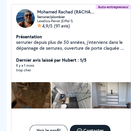
Auto-entrepreneur
Mohamed Rachad (RACHAD')
Serrurier/plombier
Levallois-Perret (Eiffel 1)
4,9/5
(91 avis)
Présentation
serrurier depuis plus de 30 années, j'interviens dans le
dépannage de serrures, ouverture de porte claquée ou
condamnée, blindage de porte. j'interviens aussi dans
le domaine de la plomberie et installation sanitaire,
Dernier avis laissé par Hubert : 1/5
ainsi que le bricolage en tous genre. En cas d'urgence
Il y a 1 mois
trop cher
vous pouvez me contacter par téléphone
Voir le profil
Contacter