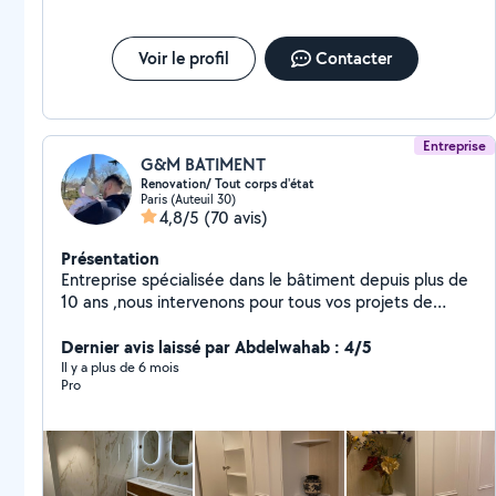
Voir le profil
Contacter
Entreprise
G&M BATIMENT
Renovation/ Tout corps d'état
Paris (Auteuil 30)
4,8/5
(70 avis)
Présentation
Entreprise spécialisée dans le bâtiment depuis plus de
10 ans ,nous intervenons pour tous vos projets de
construction, rénovation et aménagement. Grâce à
notre expertise et à notre équipe qualifiée, nous
Dernier avis laissé par Abdelwahab : 4/5
garantissons des travaux de qualité, réalisés dans les
Il y a plus de 6 mois
Pro
délais et adaptés à vos besoins