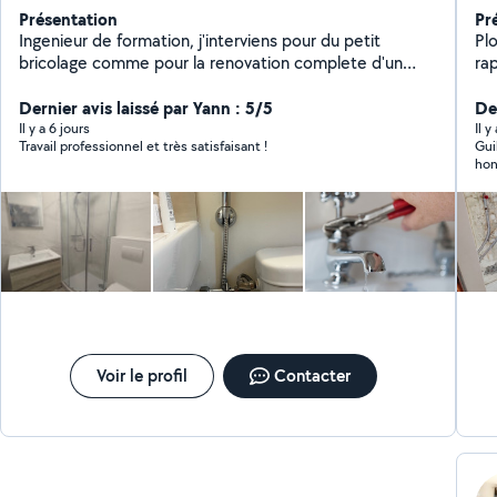
Présentation
Pr
Ingenieur de formation, j'interviens pour du petit
Pl
bricolage comme pour la renovation complete d'un
ra
appartement. Je travaille avec une equipe composee
bou
d'un electricien batiment, d'un plombier chauffagiste,
Dernier avis laissé par Yann : 5/5
ég
Der
d'un peintre, d'un plaquiste et d'un carreleur.
dans
Il y a 6 jours
Il y
Travail professionnel et très satisfaisant !
Gui
de 
hon
et détaillé. In
bie
etc.. À 
gen
https:
pu
êt
n'
Voir le profil
Contacter