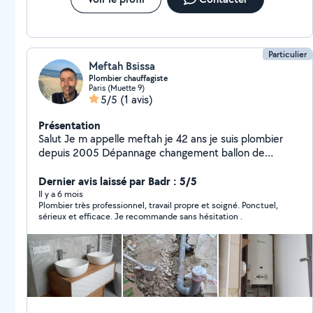
Particulier
Meftah Bsissa
Plombier chauffagiste
Paris (Muette 9)
5/5
(1 avis)
Présentation
Salut Je m appelle meftah je 42 ans je suis plombier
depuis 2005 Dépannage changement ballon de
chaude robinet recherche fuite Je fait tout la
plomberie
Dernier avis laissé par Badr : 5/5
Il y a 6 mois
Plombier très professionnel, travail propre et soigné. Ponctuel,
sérieux et efficace. Je recommande sans hésitation .