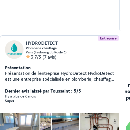
Entreprise
HYDRODETECT
Plomberie chauffage
Paris (Faubourg du Roule 3)
3,7/5
(7 avis)
Présentation
Présentation de l'entreprise HydroDetect HydroDetect
est une entreprise spécialisée en plomberie, chauffage
et recherche de fuites, reconnue pour son expertise
no
technique et sa réactivité sur tous types
Dernier avis laissé par Toussaint : 5/5
d'interventions. Nous accompagnons particuliers,
Il y a plus de 6 mois
p
Super
professionnels et collectivités dans l'entretien, la
réparation et l'optimisation de leurs installations, en
mettant l'accent sur la précision et la qualité du
service. Grâce à des équipements de pointe et un
savoir-faire éprouvé, HydroDetect propose des