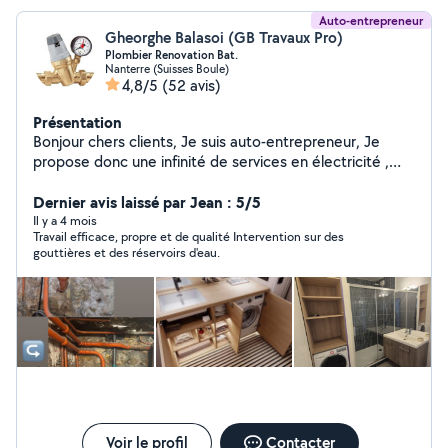
Auto-entrepreneur
Gheorghe Balasoi (GB Travaux Pro)
Plombier Renovation Bat.
Nanterre (Suisses Boule)
4,8/5
(52 avis)
Présentation
Bonjour chers clients, Je suis auto-entrepreneur, Je
propose donc une infinité de services en électricité ,
plomberie rénovation , débouchage wc ,Salle de bain,
Cuisine pour les maisons, appartements, etc Par
Dernier avis laissé par Jean : 5/5
exemple : Dépannage en électricité, Recherche et
Il y a 4 mois
Travail efficace, propre et de qualité Intervention sur des
réparation de panne, Installation électrique complète,
gouttières et des réservoirs d'eau.
Pose de luminaires, Installation et Réparation de prises
de courant, Pose et raccordement de chauffages
électriques, Pose et raccordement de ballons d'eau
chaude, Pose et raccordement de prises RJ, posé
carrelage, montage de cloison en bA13 ,pose parquet
Pose Toilettes normal et suspendue ... etc
Voir le profil
Contacter