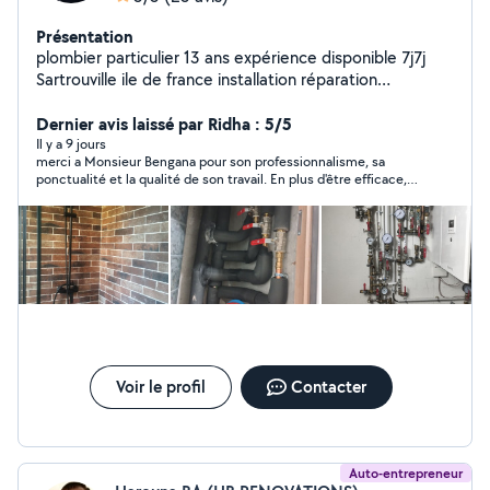
Présentation
plombier particulier 13 ans expérience disponible 7j7j
Sartrouville ile de france installation réparation
dépannage WC -sanibroyeur - chasse d'eau - siphon
-Évier cuisine - baignoire - douche Robinet -mitigeur -
Dernier avis laissé par Ridha : 5/5
chauffe eau / alimentation machine a laver - cuivre -pvc -
Il y a 9 jours
merci a Monsieur Bengana pour son professionnalisme, sa
PER - multicouche - évacuation -réparation toute fuite
ponctualité et la qualité de son travail. En plus d'être efficace, il
d'eau Débouchage WC - évier cuisine - lavabo -
est très aimable et à l'écoute. Je le recommande sans
baignoire - douche
hésitation !
Voir le profil
Contacter
Auto-entrepreneur