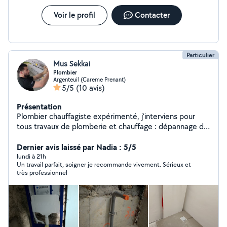
Voir le profil
Contacter
Particulier
Mus Sekkai
Plombier
Argenteuil (Careme Prenant)
5/5
(10 avis)
Présentation
Plombier chauffagiste expérimenté, j'interviens pour
tous travaux de plomberie et chauffage : dépannage de
fuite, débouchage, remplacement de robinetterie,
installation WC suspendu, chauffe-eau, ballon d'eau
Dernier avis laissé par Nadia : 5/5
chaude, radiateurs, réseaux PER et cuivre, rénovation
lundi à 21h
Un travail parfait, soigner je recommande vivement. Sérieux et
salle de bain et entretien chauffage Travail soigné, devis
très professionnel
gratuit et conseils personnalisés.