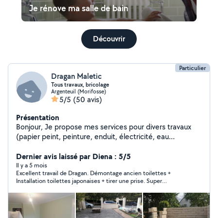
Je rénove ma salle de bain
Découvrir
Particulier
Dragan Maletic
Tous travaux, bricolage
Argenteuil (Morifosse)
5/5
(50 avis)
Présentation
Bonjour, Je propose mes services pour divers travaux
(papier peint, peinture, enduit, électricité, eau
(changement de bonde, débouchage, multicouche),
pose de Ba13, isolation et également des travaux de
Dernier avis laissé par Diena : 5/5
maçonnerie.
Il y a 5 mois
Excellent travail de Dragan. Démontage ancien toilettes +
Installation toilettes japonaises + tirer une prise. Super
personnalité et très bon travail, sens du détail. Finitions au top
et donnes des bons conseils en amont et pendant les travaux.
Je vais refaire appel à lui. Il est excellent. Je vous le
recommande vivement. Très honnête, patient et soigneux.