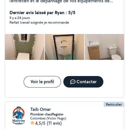
l'entretien et le dépannage de vos équipements de
chauffage, climatisation, ventilation et plomberie.
Sérieux, motivé et appliqué, je vous garantis un travail
Dernier avis laissé par Ryan : 5/5
propre et soigné. Disponible pour petits travaux,
Il y a 24 jours
Parfait travail soignée je recommande
entretiens et dépannages. N'hésitez pas à me
contacter via mon profil le numéro est affiché en bas
Voir le profil
Contacter
Particulier
Taib Omar
Plombier chauffagiste-
Colombes (Victor Hugo)
4,5/5
(11 avis)