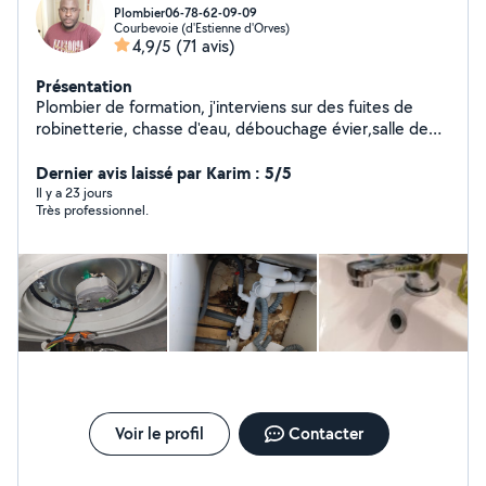
Plombier06-78-62-09-09
Courbevoie (d'Estienne d'Orves)
4,9/5
(71 avis)
Présentation
Plombier de formation, j'interviens sur des fuites de
robinetterie, chasse d'eau, débouchage évier,salle de
bain et wc, changement de tout s sortes de robinets,
remplacement chasse d'eau... je suis à votre disposition.
Dernier avis laissé par Karim : 5/5
Il y a 23 jours
Très professionnel.
Voir le profil
Contacter