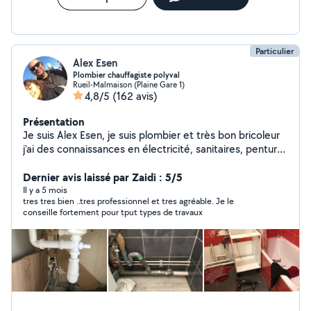
Particulier
Alex Esen
Plombier chauffagiste polyval
Rueil-Malmaison (Plaine Gare 1)
4,8/5
(162 avis)
Présentation
Je suis Alex Esen, je suis plombier et très bon bricoleur
j'ai des connaissances en électricité, sanitaires, penture
etc mais aussi l'installation des meubles d'une cuisine
équipée
Dernier avis laissé par Zaidi : 5/5
Il y a 5 mois
tres tres bien ..tres professionnel et tres agréable. Je le
conseille fortement pour tput types de travaux