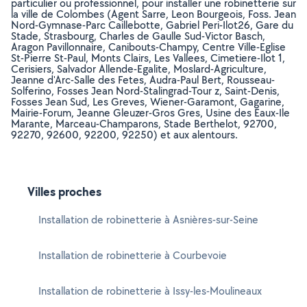
particulier ou professionnel, pour installer une robinetterie sur
la ville de Colombes (Agent Sarre, Leon Bourgeois, Foss. Jean
Nord-Gymnase-Parc Caillebotte, Gabriel Peri-Ilot26, Gare du
Stade, Strasbourg, Charles de Gaulle Sud-Victor Basch,
Aragon Pavillonnaire, Canibouts-Champy, Centre Ville-Eglise
St-Pierre St-Paul, Monts Clairs, Les Vallees, Cimetiere-Ilot 1,
Cerisiers, Salvador Allende-Egalite, Moslard-Agriculture,
Jeanne d'Arc-Salle des Fetes, Audra-Paul Bert, Rousseau-
Solferino, Fosses Jean Nord-Stalingrad-Tour z, Saint-Denis,
Fosses Jean Sud, Les Greves, Wiener-Garamont, Gagarine,
Mairie-Forum, Jeanne Gleuzer-Gros Gres, Usine des Eaux-Ile
Marante, Marceau-Champarons, Stade Berthelot, 92700,
92270, 92600, 92200, 92250) et aux alentours.
Villes proches
Installation de robinetterie à Asnières-sur-Seine
Installation de robinetterie à Courbevoie
Installation de robinetterie à Issy-les-Moulineaux