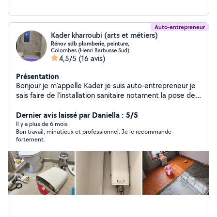
Auto-entrepreneur
Kader kharroubi (arts et métiers)
Rénov sdb plomberie, peinture,
Colombes (Henri Barbusse Sud)
4,5/5
(16 avis)
Présentation
Bonjour je m'appelle Kader je suis auto-entrepreneur je
sais faire de l'installation sanitaire notament la pose des
meubles de cuisine, montage des meubles, plaque de
cuissons, également pour les salles de bains, parois de
Dernier avis laissé par Daniella : 5/5
douches, l'installation de plomberie cuisine et salle de
Il y a plus de 6 mois
Bon travail, minutieux et professionnel. Je le recommande
bain, et compris remplacement des ballons eau
fortement.
chaude,pose moquette et Lino. j'ai 15 ans d'expérience
et j'aime faire du travail soigné et propre en normes et
conseils a mes clients, changer les idées,,,donc n'hesitez
pas à me contacter.