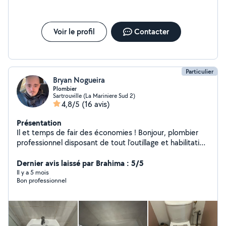
Voir le profil
Contacter
Particulier
Bryan Nogueira
Plombier
Sartrouville (La Mariniere Sud 2)
4,8/5
(16 avis)
Présentation
Il et temps de fair des économies ! Bonjour, plombier
professionnel disposant de tout l'outillage et habilitation
nécessaire au bon déroulement de vos interventions
mes offres inclues en général, la pièce, si nécessaire, le
Dernier avis laissé par Brahima : 5/5
déplacement et la main-d'œuvre après la fin de
Il y a 5 mois
Bon professionnel
l'intervention une vérification du bon fonctionnement et
du travail effectué n'hésitez pas à me contacter au
6.14.44.50.27 si besoin je reste à vautre disposition. Les
prestations que je fais en plus Peinture Montage de
meubles réparation et entretien sur les véhicules Et