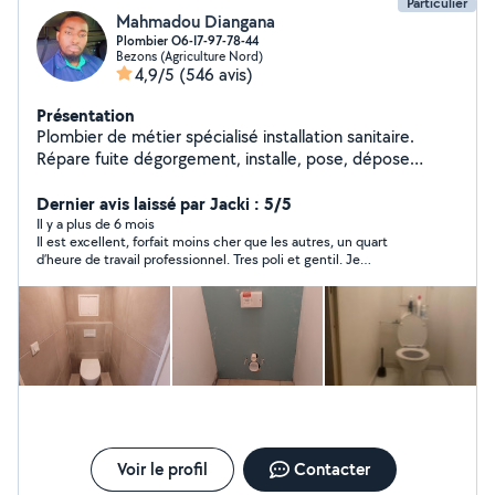
Particulier
Mahmadou Diangana
Plombier O6-I7-97-78-44
Bezons (Agriculture Nord)
4,9/5
(546 avis)
Présentation
Plombier de métier spécialisé installation sanitaire.
Répare fuite dégorgement, installe, pose, dépose
d'appareil sanitaire, pose BALLON EC. Modif installation,
soudure au chalumeau etc. Dispo. O617-97.78-44 si je ne
Dernier avis laissé par Jacki : 5/5
rép pas aux msg privés cest que vs n'etes pas ds mon
Il y a plus de 6 mois
Il est excellent, forfait moins cher que les autres, un quart
rayon ds ce cas appelez moi directement.Retenez une
d’heure de travail professionnel. Tres poli et gentil. Je
chose: C'EST LE PAS CHER QUI REVIENT CHER...
recommande a 200%.
Voir le profil
Contacter