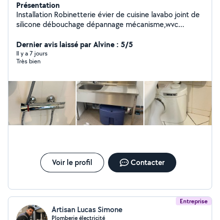
Présentation
Installation Robinetterie évier de cuisine lavabo joint de
silicone débouchage dépannage mécanisme,wvc
,flotteur,pose et remplacement d'équipements
sanitaires Location et prestation de service de
Dernier avis laissé par Alvine : 5/5
nettoyeur à vapeur
Il y a 7 jours
Très bien
Voir le profil
Contacter
Entreprise
Artisan Lucas Simone
Plomberie électricité