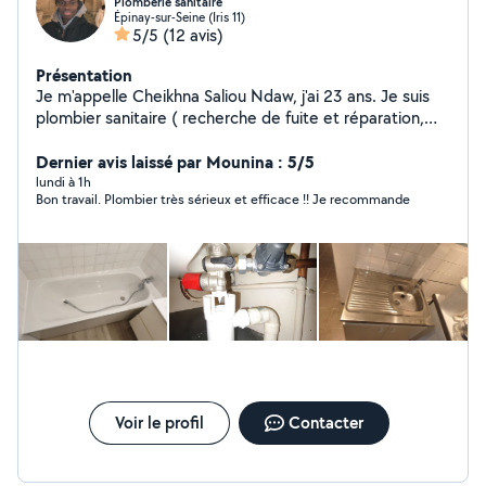
Plomberie sanitaire
Épinay-sur-Seine (Iris 11)
5/5
(12 avis)
Présentation
Je m'appelle Cheikhna Saliou Ndaw, j'ai 23 ans. Je suis
plombier sanitaire ( recherche de fuite et réparation,
dépannage )sérieux, disponible. Disponible à tout
moment.
Dernier avis laissé par Mounina : 5/5
lundi à 1h
Bon travail. Plombier très sérieux et efficace !! Je recommande
Voir le profil
Contacter