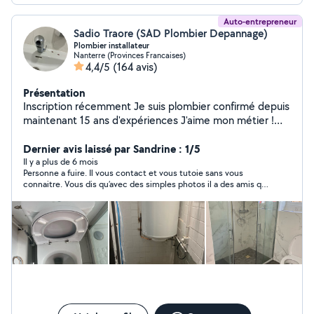
Auto-entrepreneur
Sadio Traore (SAD Plombier Depannage)
Plombier installateur
Nanterre (Provinces Francaises)
4,4/5
(164 avis)
Présentation
Inscription récemment Je suis plombier confirmé depuis
maintenant 15 ans d'expériences J'aime mon métier !
Travail propre et précis
Dernier avis laissé par Sandrine : 1/5
Il y a plus de 6 mois
Personne a fuire. Il vous contact et vous tutoie sans vous
connaitre. Vous dis qu’avec des simples photos il a des amis qui
travaillent je ne sais ou pourrons annoncé un prix. Finalement
n’a pas eu le temps de le faire et ensuite vous demande a vous
meme d’aller au magasin car il n’a pas le temps et a nous mon
mari ou moi d’aller voir pour la piece!! Absolument lunaire! ! Un
manque en plus d’éducation dans ses messages suite a ses
appels répétitifs. Et que nous declinons le dait qu’il decide
maintenant de vouloir venir voir!! Du jamais vu!!