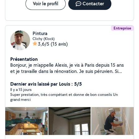
Voir le profil
Contacter
Entreprise
Pintura
Clichy (Klock)
3,6/5
(15 avis)
Présentation
Bonjour, je m'appelle Alexis, je vis à Paris depuis 15 ans
et je travaille dans la rénovation. Je suis péruvien. Si
vous souhaitez que j'effectue des travaux chez vous,
n'hésitez pas à me contacter.
Dernier avis laissé par Louis : 5/5
Il y a 15 jours
Super prestation, très compétant et donne de bon conseils Un
grand merci