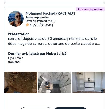
Auto-entrepreneur
Mohamed Rachad (RACHAD')
Serrurier/plombier
Levallois-Perret (Eiffel 1)
4,9/5
(91 avis)
Présentation
serrurier depuis plus de 30 années, j'interviens dans le
dépannage de serrures, ouverture de porte claquée ou
condamnée, blindage de porte. j'interviens aussi dans le
domaine de la plomberie et installation sanitaire, ainsi
Dernier avis laissé par Hubert : 1/5
que le bricolage en tous genre. En cas d'urgence vous
Il y a 1 mois
trop cher
pouvez me contacter par téléphone