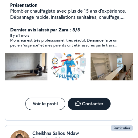
Présentation
Plombier chauffagiste avec plus de 15 ans d'expérience.
Dépannage rapide, installations sanitaires, chauffage,
recherche de fuite et petits travaux de rénovation.
Travail propre, sérieux et soigné. Disponible dans Paris
Dernier avis laissé par Zara : 5/5
et aux alentours.
Il y a 1 mois
Monsieur est très professionnel, très réactif. Demande faite un
peu en "urgence" et mes parents ont été rassurés par le travail
sérieux. Merci encore. Nous programmerons sûrement d'autres
travaux plus prévus.
Voir le profil
Contacter
Particulier
Cheikhna Saliou Ndaw