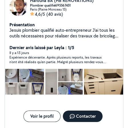
Harouna BA (HB RENOVATIONS)
Plombier qualifié695567451
Paris (Plaine Monceau 15)
4,6/5
(40 avis)
Présentation
Jesuis plombier qualifié auto-entrepreneur J'ai tous les
outils nécessaires pour réaliser des travaux de bricolage
comme peinture montage de meubles cuisine papier
peint et rénovation sdb N'hésitez pas à me solliciter
Dernier avis laissé par Leyla : 1/5
pour vous aider Tout est négociable A très bientôt??
Il y a 13 jours
Expérience décevante. Après plusieurs reports, les travaux
n’ont été réalisés qu’en partie. Malgré plusieurs rendez-vous
fixés, il ne s’est jamais présenté pour terminer, invoquant
différents imprévus, puis a fini par ne plus répondre à mes
messages. J’avais avancé de l’argent pour le matériel et il me
reste encore 40 € que je n’ai jamais récupérés. Dommage, car
le travail réalisé était correct, mais le manque de sérieux, de
fiabilité et de communication ne me permet pas de
recommander cette personne.
Voir le profil
Contacter