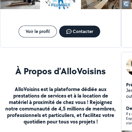
ca
Po
Voir le profil
Contacter
À Propos d’AlloVoisins
Pr
AlloVoisins est la plateforme dédiée aux
Jes
prestations de services et à la location de
outils nécessaires pour
matériel à proximité de chez vous ! Rejoignez
br
notre communauté de 4,5 millions de membres,
cuis
Der
me so
Il y
professionnels et particuliers, et facilitez votre
Exp
bi
quotidien pour tous vos projets !
n’o
fix