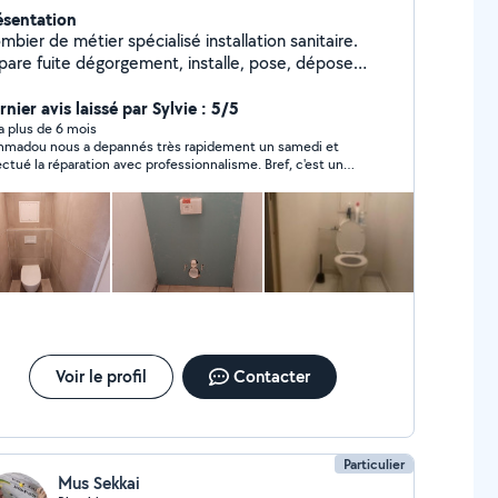
ésentation
mbier de métier spécialisé installation sanitaire.
pare fuite dégorgement, installe, pose, dépose
reil sanitaire, pose BALLON EC. Modif
stallation, soudure au chalumeau etc. Dispo. O617-
nier avis laissé par Sylvie : 5/5
78-44 si je ne rép pas aux msg privés cest que vs
y a plus de 6 mois
madou nous a depannés très rapidement un samedi et
etes pas ds mon rayon ds ce cas appelez moi
ectué la réparation avec professionnalisme. Bref, c'est un
rectement.Retenez une chose: C'EST LE PAS CHER
anneur rapide et efficace. Merci beaucoup à lui. Je
I REVIENT CHER...
commande.
Voir le profil
Contacter
Particulier
Mus Sekkai