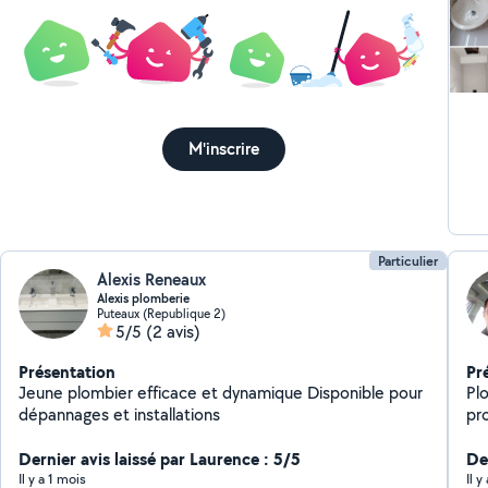
dif
messages. J’avais av
res
le 
fia
rec
M'inscrire
Particulier
Alexis Reneaux
Alexis plomberie
Puteaux (Republique 2)
5/5
(2 avis)
Présentation
Pr
Jeune plombier efficace et dynamique Disponible pour
Pl
dépannages et installations
pr
et 
Dernier avis laissé par Laurence : 5/5
to
Der
qui
Il y a 1 mois
Il 