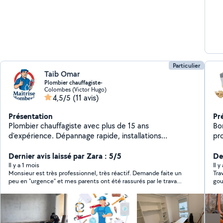
co
un
tra
Particulier
Taib Omar
Plombier chauffagiste-
Colombes (Victor Hugo)
4,5/5
(11 avis)
Présentation
Pr
Plombier chauffagiste avec plus de 15 ans
Bonjour
d'expérience. Dépannage rapide, installations
pro
sanitaires, chauffage, recherche de fuite et petits
plomberie réno
travaux de rénovation. Travail propre, sérieux et soigné.
Dernier avis laissé par Zara : 5/5
Cui
Der
Disponible dans Paris et aux alentours.
exemple : Dép
Il y a 1 mois
Il y
Monsieur est très professionnel, très réactif. Demande faite un
Tra
ré
peu en "urgence" et mes parents ont été rassurés par le travail
gou
Pose de 
sérieux. Merci encore. Nous programmerons sûrement d'autres
de
travaux plus prévus.
électriques
chaude, Pose et 