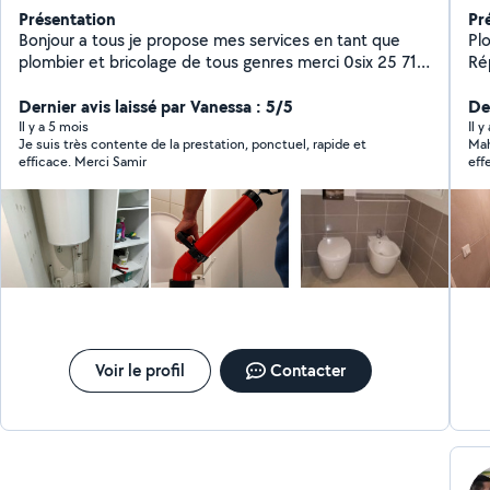
Présentation
Pr
Bonjour a tous je propose mes services en tant que
Plo
plombier et bricolage de tous genres merci 0six 25 71
Ré
69 48
d'appa
Dernier avis laissé par Vanessa : 5/5
in
Der
97.
Il y a 5 mois
Il 
Je suis très contente de la prestation, ponctuel, rapide et
Mah
n'
efficace. Merci Samir
eff
di
dép
QU
re
Voir le profil
Contacter