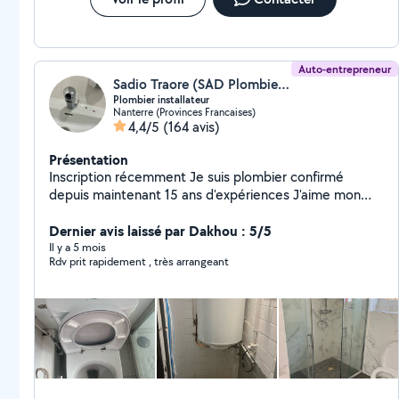
Auto-entrepreneur
Sadio Traore (SAD Plombier Depannage)
Plombier installateur
Nanterre (Provinces Francaises)
4,4/5
(164 avis)
Présentation
Inscription récemment Je suis plombier confirmé
depuis maintenant 15 ans d'expériences J'aime mon
métier ! Travail propre et précis
Dernier avis laissé par Dakhou : 5/5
Il y a 5 mois
Rdv prit rapidement , très arrangeant