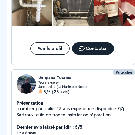
preuve d’une grande créativité lorsque des problèmes
imprévus se posent ou lorsqu’il peut éviter des dépenses à son
client. Il n’hésite pas non plus à passer du temps à donner des
explications, ce qui est toujours rassurant. Nous le
recommandons vivement.
Voir le profil
Contacter
Particulier
Bengana Younes
You plombier
Sartrouville (La Mariniere Nord)
5/5
(25 avis)
Présentation
plombier particulier 13 ans expérience disponible 7j7j
Sartrouville ile de france installation réparation
dépannage WC -sanibroyeur - chasse d'eau - siphon
-Évier cuisine - baignoire - douche Robinet -mitigeur -
Dernier avis laissé par Idir : 5/5
chauffe eau / alimentation machine a laver - cuivre -pvc
Il y a 3 mois