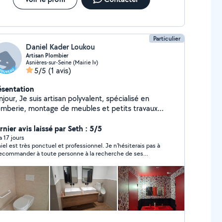
Particulier
Daniel Kader Loukou
Artisan Plombier
Asnières-sur-Seine (Mairie Iv)
5/5
(1 avis)
ésentation
artisan polyvalent, spécialisé en
omberie, montage de meubles et petits travaux
é. Je propose des prestations soignées et
ptées à vos besoins, notamment : Installation et
nier avis laissé par Seth : 5/5
paration de plomberie (robinets, éviers, WC, lavabos,
 a 17 jours
iel est très ponctuel et professionnel. Je n'hésiterais pas à
ites, etc.). Montage de meubles de toutes marques
recommander à toute personne à la recherche de ses
EA, Leroy Merlin, Conforama, etc.). Petits travaux
vices.
lectricité (pose de luminaires, prises, interrupteurs,
mplacement d'équipements électriques, dans le
ect des normes applicables). Je travaille avec
rieux, ponctualité et professionnalisme. Mon objectif
 de fournir un travail de qualité tout en assurant la
faction de mes clients. N'hésitez pas à me