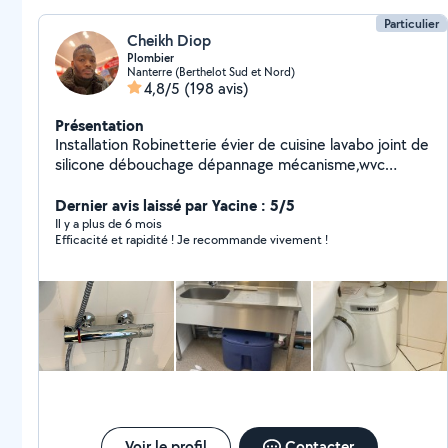
Particulier
Cheikh Diop
Plombier
Nanterre (Berthelot Sud et Nord)
4,8/5
(198 avis)
Présentation
Installation Robinetterie évier de cuisine lavabo joint de
silicone débouchage dépannage mécanisme,wvc
,flotteur,pose et remplacement d'équipements
sanitaires Location et prestation de service de
Dernier avis laissé par Yacine : 5/5
nettoyeur à vapeur
Il y a plus de 6 mois
Efficacité et rapidité ! Je recommande vivement !
Voir le profil
Contacter