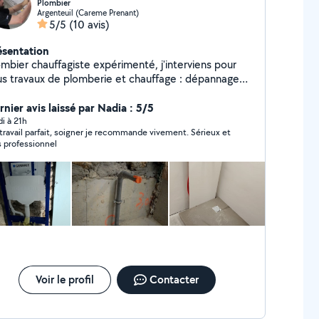
Plombier
Argenteuil (Careme Prenant)
5/5
(10 avis)
ésentation
ombier chauffagiste expérimenté, j'interviens pour
us travaux de plomberie et chauffage : dépannage
 fuite, débouchage, remplacement de robinetterie,
stallation WC suspendu, chauffe-eau, ballon d'eau
rnier avis laissé par Nadia : 5/5
aude, radiateurs, réseaux PER et cuivre, rénovation
di à 21h
travail parfait, soigner je recommande vivement. Sérieux et
le de bain et entretien chauffage Travail soigné,
s professionnel
is gratuit et conseils personnalisés.
Voir le profil
Contacter