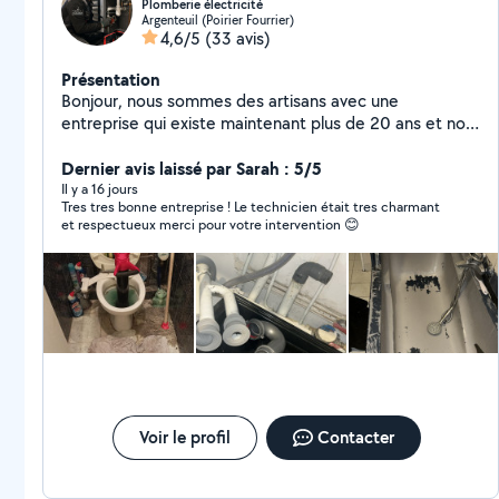
Plomberie électricité
Argenteuil (Poirier Fourrier)
4,6/5
(33 avis)
Présentation
Bonjour, nous sommes des artisans avec une
entreprise qui existe maintenant plus de 20 ans et nos
services sont électricités et la plomberie avec devis et
factures bien sûr pour vos assurances ou autres .
Dernier avis laissé par Sarah : 5/5
Passage de camera , débouchage camion hydrocureur,
Il y a 16 jours
Tres tres bonne entreprise ! Le technicien était tres charmant
pour tous ce qui est bouchon au niveau de vos
et respectueux merci pour votre intervention 😊
canalisations . Nous fesons également tous ce qui est
renovation d'appartement . On reste disponible 24/24h
et on intervient dans l'heure . Num de téléphone
06/02/70/63/65
Voir le profil
Contacter