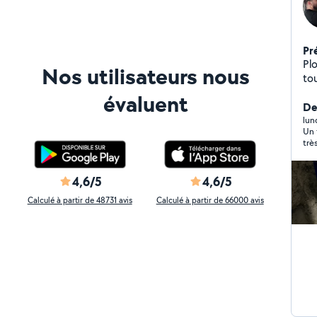
Pr
Pl
Nos utilisateurs nous
to
de
évaluent
in
De
ch
lun
Un 
sal
trè
dev
4,6/5
4,6/5
Calculé à partir de 48731 avis
Calculé à partir de 66000 avis