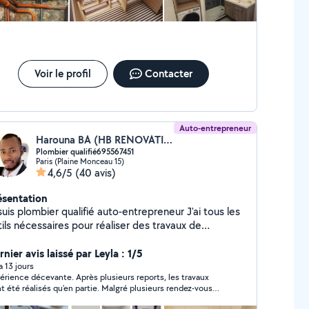
rrelage, montage de cloison en bA13 ,pose parquet
se Toilettes normal et suspendue ... etc
Voir le profil
Contacter
Auto-entrepreneur
Harouna BA (HB RENOVATIONS)
Plombier qualifié695567451
Paris (Plaine Monceau 15)
4,6/5
(40 avis)
ésentation
uis plombier qualifié auto-entrepreneur J'ai tous les
 réaliser des travaux de
icolage comme peinture montage de meubles
ine papier peint et rénovation sdb N'hésitez pas à
nier avis laissé par Leyla : 1/5
lliciter pour vous aider Tout est négociable A très
 a 13 jours
érience décevante. Après plusieurs reports, les travaux
entôt??
nt été réalisés qu’en partie. Malgré plusieurs rendez-vous
és, il ne s’est jamais présenté pour terminer, invoquant