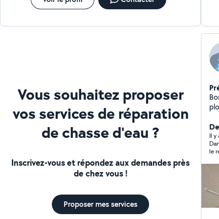
Pr
Vous souhaitez proposer
Bonjour, Je suis 
pl
vos services de réparation
d'électricit
ada
Der
de chasse d'eau ?
ré
Il y
Dan
fu
le 
(IK
ser
Inscrivez-vous et répondez aux demandes près
d'é
de chez vous !
re
resp
sé
Proposer mes services
est
satis