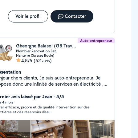
ntacter pour discuter de votre projet ou demander
 devis. Je serai ravi de vous accompagner dans vos
vaux.
Voir le profil
Contacter
Auto-entrepreneur
Gheorghe Balasoi (GB Travaux Pro)
Plombier Renovation Bat.
Nanterre (Suisses Boule)
4,8/5
(52 avis)
ésentation
 chers clients, Je suis auto-entrepreneur, Je
pose donc une infinité de services en électricité ,
vation , débouchage wc ,Salle de bain,
sine pour les maisons, appartements, etc Par
nier avis laissé par Jean : 5/5
annage en électricité, Recherche et
 a 4 mois
vail efficace, propre et de qualité Intervention sur des
paration de panne, Installation électrique complète,
ttières et des réservoirs d'eau.
luminaires, Installation et Réparation de prises
 courant, Pose et raccordement de chauffages
, Pose et raccordement de ballons d'eau
raccordement de prises RJ, posé