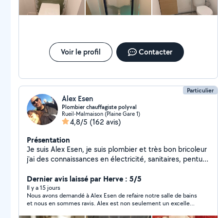
Voir le profil
Contacter
Particulier
Alex Esen
Plombier chauffagiste polyval
Rueil-Malmaison (Plaine Gare 1)
4,8/5
(162 avis)
Présentation
Je suis Alex Esen, je suis plombier et très bon bricoleur
j'ai des connaissances en électricité, sanitaires, penture
etc mais aussi l'installation des meubles d'une cuisine
équipée
Dernier avis laissé par Herve : 5/5
Il y a 15 jours
Nous avons demandé à Alex Esen de refaire notre salle de bains
et nous en sommes ravis. Alex est non seulement un excellent
professionnel de la plomberie et de l’électricité, mais il fait