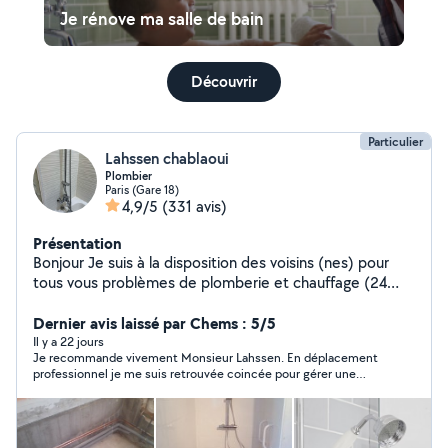
Je rénove ma salle de bain
Découvrir
Particulier
Lahssen chablaoui
Plombier
Paris (Gare 18)
4,9/5
(331 avis)
Présentation
Bonjour Je suis à la disposition des voisins (nes) pour
tous vous problèmes de plomberie et chauffage (24
années d'expérience)
Dernier avis laissé par Chems : 5/5
Il y a 22 jours
Je recommande vivement Monsieur Lahssen. En déplacement
professionnel je me suis retrouvée coincée pour gérer une
fuite du système de sécurité d’un cumulus. Il a accepté d’y
aller le jour même, mon fils la reçu et il n’est pas rentré avant
d’avoir tout réparé. Tous cela avec le sourire et une grande
bienveillance. Son travail était à la hauteur des attentes et le