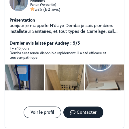
Plombiers
Pantin (Verpantin)
5/5
(80 avis)
Présentation
bonjour je m'appelle N'diaye Demba je suis plombiers
Installateur Sanitaires, et tout types de Carrelage, salles
de bain, cuisines Terrasse, je suis disponible pour toutes
sortes d'activités et a votre services pour résoudre vos
Dernier avis laissé par Audrey : 5/5
problèmes .
Il y a 13 jours
Demba s'est rendu disponible rapidement, il a été efficace et
très sympathique.
Voir le profil
Contacter