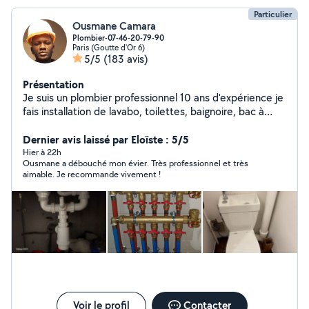
Particulier
Ousmane Camara
Plombier-07-46-20-79-90
Paris (Goutte d'Or 6)
5/5
(183 avis)
Présentation
Je suis un plombier professionnel 10 ans d'expérience je
fais installation de lavabo, toilettes, baignoire, bac à
douche, meuble évier, radiateur, lave-vaisselle, lave
main,chauffe-eau, Montage des meubles ect je suis
Dernier avis laissé par Eloïste : 5/5
disponible à Paris et alentours de Paris Merci de me
Hier à 22h
Ousmane a débouché mon évier. Très professionnel et très
contacter au 07-46-20-79-90>>
aimable. Je recommande vivement !
Voir le profil
Contacter