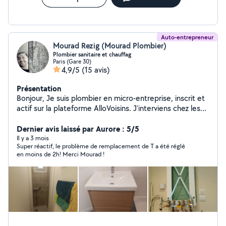
Auto-entrepreneur
Mourad Rezig (Mourad Plombier)
Plombier sanitaire et chauffag
Paris (Gare 30)
4,9/5
(15 avis)
Présentation
Bonjour, Je suis plombier en micro-entreprise, inscrit et
actif sur la plateforme AlloVoisins. J'interviens chez les
particuliers sur paris et alentours pour tous travaux de
plomberie, en neuf comme en rénovation. Recherche et
Dernier avis laissé par Aurore : 5/5
réparation de fuites Débouchage (WC, évier, douche,
Il y a 3 mois
Super réactif, le problème de remplacement de T a été réglé
lavabo) Remplacement de robinetterie Installation et
en moins de 2h! Merci Mourad !
remplacement de chauffe-eau Pose d'équipements
sanitaires (WC,meuble vasque ,douche, évier, baignoire
Rénovation de salle de bain. Travail soigné Devis gratuit
Tarifs transparents. Respects des normes et conseils
personnalisés. Disponible semaine et week-end.
N'hésitez pas à me contacter pour toute demande, je
serai ravi de vous aider.