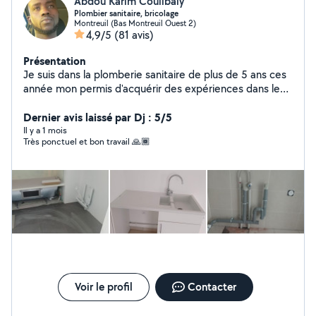
Abdou Karim Coulibaly
Plombier sanitaire, bricolage
Montreuil (Bas Montreuil Ouest 2)
4,9/5
(81 avis)
Présentation
Je suis dans la plomberie sanitaire de plus de 5 ans ces
année mon permis d'acquérir des expériences dans le
bricolage je suis disponible pour vous aider à faire vos
prestations
Dernier avis laissé par Dj : 5/5
Il y a 1 mois
Très ponctuel et bon travail 🙏🏾
Voir le profil
Contacter