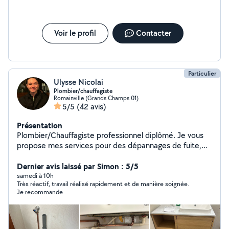
Voir le profil
Contacter
Particulier
Ulysse Nicolai
Plombier/chauffagiste
Romainville (Grands Champs 01)
5/5
(42 avis)
Présentation
Plombier/Chauffagiste professionnel diplômé. Je vous
propose mes services pour des dépannages de fuite,
remplacement de robinet etc. Je fais également des
installations comme des ballons, chaudière, lavabo,
Dernier avis laissé par Simon : 5/5
radiateur, wc etc. Ulysse Nicolaï
samedi à 10h
Très réactif, travail réalisé rapidement et de manière soignée.
Je recommande