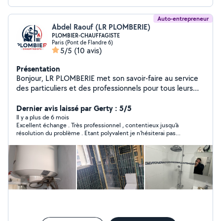
Auto-entrepreneur
Abdel Raouf (LR PLOMBERIE)
PLOMBIER-CHAUFFAGISTE
Paris (Pont de Flandre 6)
5/5
(10 avis)
Présentation
Bonjour, LR PLOMBERIE met son savoir-faire au service
des particuliers et des professionnels pour tous leurs
travaux de plomberie, débouchage, carrelage/parquet,
peinture et chauffage. Sérieux, réactivité et qualité sont
Dernier avis laissé par Gerty : 5/5
au cœur de nos engagements afin de vous garantir des
Il y a plus de 6 mois
Excellent échange . Très professionnel , contentieux jusqu’à
interventions efficaces et des solutions adaptées à vos
résolution du problème . Etant polyvalent je n’hésiterai pas
besoins. Votre satisfaction est notre priorité.
refaire appel à Abdel sachant que j’aurai totale satisfaction.
Contactez-nous.