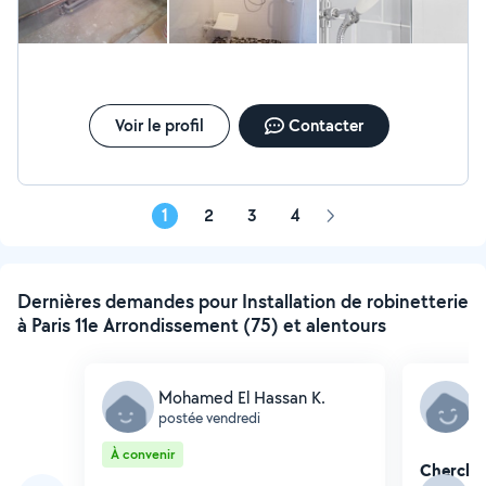
prix etait très compétitif. Je vous remercie monsieur pour
votre professionnalisme et votre savoir être. Bien à Vous,
Chems
Voir le profil
Contacter
1
2
3
4
Page
suivante
Dernières demandes pour Installation de robinetterie
à Paris 11e Arrondissement (75) et alentours
Mohamed El Hassan K.
A
postée vendredi
p
À convenir
Cherche 