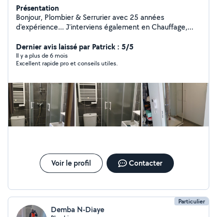
Présentation
Bonjour, Plombier & Serrurier avec 25 années
d'expérience... J'interviens également en Chauffage,
Vitrerie, Électricité & Menuiserie. Compétent, soigné &
rapide... Je me ferai un plaisir de vous rendre service
Dernier avis laissé par Patrick : 5/5
mes chers voisins.... Si vous me contactez directement,
Il y a plus de 6 mois
Excellent rapide pro et conseils utiles.
merci de me laisser vos coordonnées téléphoniques...
Au plaisir de vous lire... Gaby
Voir le profil
Contacter
Particulier
Demba N-Diaye