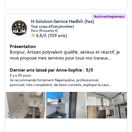
Auto-entrepreneur
H-Solution-Service Hedhili (hss)
Tout corps d'État(plombier)
Paris (Roquette 4)
4,8/5
(109 avis)
Présentation
Bonjour, Artisan polyvalent qualifié, sérieux et réactif, je
vous propose mes services pour tous vos travaux
d'installation, rénovation, dépannage et urgences, avec
un haut niveau de qualité et de finition. Plomberie &
Dernier avis laissé par Anne-Sophie : 5/5
installation sanitaire Installation, remplacement et
Il y a 20 jours
Je recommande fortement Najemedine, professionnel,
dépannage de WC, éviers, lavabos, robinetterie, parois
ponctuel, très compétent, de bons conseils, explique la cause
et receveurs de douche. Intervention rapide en cas de
du pro blême et la solution… et souriant et sympa en plus de
fuite ou panne urgente. Installation électrique &
tout cela ! Merci et Bravo Najemedine, plus de problème de
dépannage Petits travaux électriques, installations,
fuite ! Anne-Sophie
réparations, pannes et mises en sécurité. Maçonnerie,
carrelage & sols Petits travaux de maçonnerie, pose de
carrelage, lino, parquet et revêtements de sol.
Rénovation & aménagement intérieur Peinture, papier
peint, isolation, montage de meubles, bricolage sur