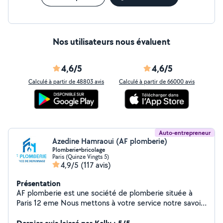
Nos utilisateurs nous évaluent
4,6/5
4,6/5
Calculé à partir de 48803 avis
Calculé à partir de 66000 avis
Auto-entrepreneur
Azedine Hamraoui (AF plomberie)
Plomberie+bricolage
Paris (Quinze Vingts 5)
4,9/5
(117 avis)
Présentation
AF plomberie est une société de plomberie située à
Paris 12 eme Nous mettons à votre service notre savoir-
faire et notre expérience pour tous vos besoins en
installation, dépannage et entretien de plomberie. Nos