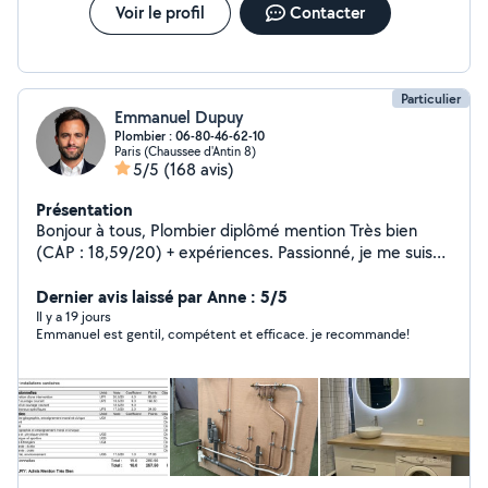
Voir le profil
Contacter
Particulier
Emmanuel Dupuy
Plombier : 06-80-46-62-10
Paris (Chaussee d'Antin 8)
5/5
(168 avis)
Présentation
Bonjour à tous, Plombier diplômé mention Très bien
(CAP : 18,59/20) + expériences. Passionné, je me suis
reconverti afin d'exercer ce métier à plein temps. Je suis
également ingénieur, passé par le consortium Airbus à
Dernier avis laissé par Anne : 5/5
Toulouse en tant qu'ingénieur sur des projets de
Il y a 19 jours
Emmanuel est gentil, compétent et efficace. je recommande!
développement durables, RSE (green cockpit A320,
énergie), j'ai poursuivi dans le financement de la
rénovation énergétique auprès des collectivités
territoriales. À venir : CAP installation thermique +
certification froid + gaz Emmanuel