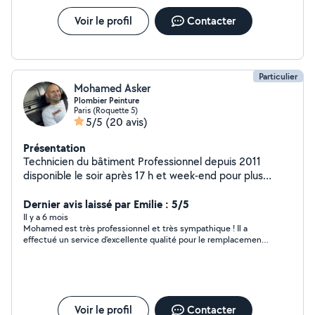
mesure, pose de climatisation. Urgences & dépannages
rapides Disponible pour les interventions urgentes selon
Voir le profil
Contacter
disponibilité, avec réactivité et efficacité.
Particulier
Mohamed Asker
Plombier Peinture
Paris (Roquette 5)
5/5
(20 avis)
Présentation
Technicien du bâtiment Professionnel depuis 2011
disponible le soir après 17 h et week-end pour plus
d'informations veuillez me contacter
Dernier avis laissé par Emilie : 5/5
Il y a 6 mois
Mohamed est très professionnel et très sympathique ! Il a
effectué un service d’excellente qualité pour le remplacement
de ma machine à laver. Il s’est occupé de démonter le meuble
vasque avec soin pour déloger mon ancienne machine,
débrancher le raccordement à l’eau et remettre la nouvelle
machine en place. Il a également constaté que la vanne était
défectueuse et s’en est aussi occupé. Je garde son contact et
le recommande vivement à tous !
Voir le profil
Contacter