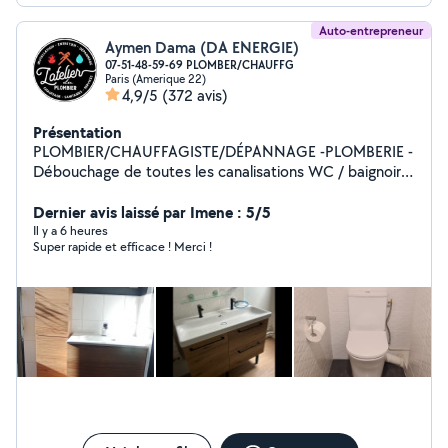
Auto-entrepreneur
Aymen Dama (DA ENERGIE)
07-51-48-59-69 PLOMBER/CHAUFFG
Paris (Amerique 22)
4,9/5
(372 avis)
Présentation
PLOMBIER/CHAUFFAGISTE/DÉPANNAGE -PLOMBERIE -
Débouchage de toutes les canalisations WC / baignoire
/ évier cuisine/ lavabo - Réparation toutes fuite -
Installation de ballon d'eau chaude - Installation de
Dernier avis laissé par Imene : 5/5
toute robinetterie. - WC à installer - création arrivée
Il y a 6 heures
Super rapide et efficace ! Merci !
d'eau machine à laver + évacuation - Installation meuble
vasque - installation de douche - débouche toutes
canalisations . Chauffage - Je fait l'installation complète
de chaudière - Effectue l'entretien de chaudière avec
délivrance d'attestation d'entretien. - Consultez
régulièrement mes photos. Je vous garantie un travail
minutieux, tout cela dans les règles de l'art.