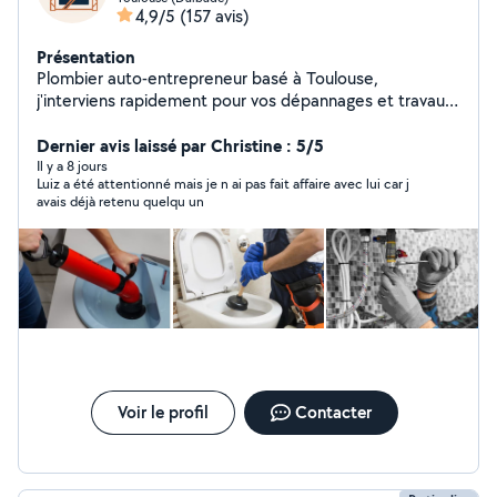
4,9/5
(157 avis)
Présentation
Plombier auto-entrepreneur basé à Toulouse,
j'interviens rapidement pour vos dépannages et travaux
de plomberie sur Toulouse et sa périphérie. Spécialisé
dans le dépannage et l'installation : Recherche et
Dernier avis laissé par Christine : 5/5
réparation de fuites d'eau Remplacement et installation
Il y a 8 jours
Luiz a été attentionné mais je n ai pas fait affaire avec lui car j
de robinetterie, WC, lavabo, évier, douche Pose et
avais déjà retenu quelqu un
dépannage de chauffe-eau / ballon Débouchage de
canalisations Raccordements, joints, tuyauterie Petits
travaux de plomberie et de bricolage Disponible 24h/24
et 7j/7, même en urgence. J'interviens rapidement et je
m'engage à vous proposer une solution fiable et
durable.
Voir le profil
Contacter