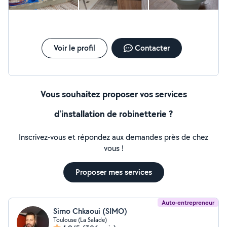
dépannage chauffage Remplacement de radiateurs
Installation de chauffe-eau et ballon d'eau chaude
chaude Intervention rapide Travail soigné et
professionnele Devis gratuit Prix compétitifs
Intervention sur Toulouse et alentours Contact : 07-64-
Voir le profil
Contacter
82-03-95 Disponible pour dépannage urgent
Vous souhaitez proposer vos services
d'installation de robinetterie ?
Inscrivez-vous et répondez aux demandes près de chez
vous !
Proposer mes services
Auto-entrepreneur
Simo Chkaoui (SIMO)
Toulouse (La Salade)