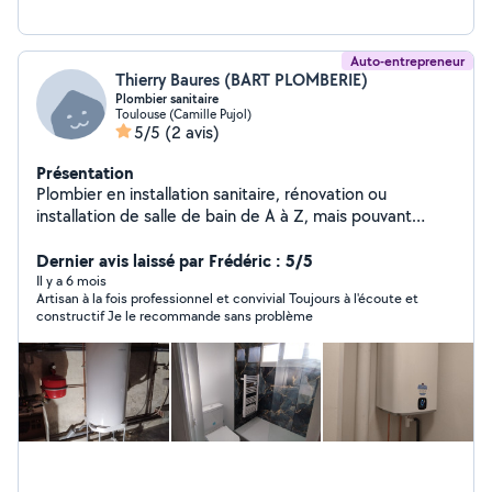
Auto-entrepreneur
Thierry Baures (BART PLOMBERIE)
Plombier sanitaire
Toulouse (Camille Pujol)
5/5
(2 avis)
Présentation
Plombier en installation sanitaire, rénovation ou
installation de salle de bain de A à Z, mais pouvant
intervenir sur de menus travaux domestiques. Attentif
et réactif aux sollicitations diverses.
Dernier avis laissé par Frédéric : 5/5
Il y a 6 mois
Artisan à la fois professionnel et convivial Toujours à l'écoute et
constructif Je le recommande sans problème