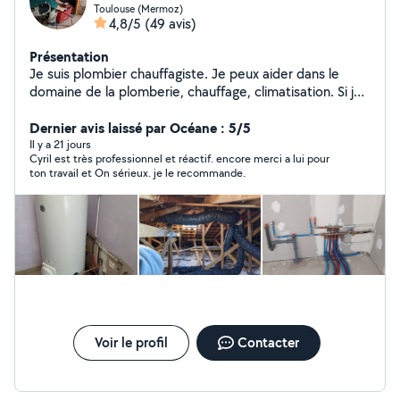
Toulouse (Mermoz)
4,8/5
(49 avis)
Présentation
Je suis plombier chauffagiste. Je peux aider dans le
domaine de la plomberie, chauffage, climatisation. Si je
ne vous réponds plus sur la plateforme, n'hésitez pas à
me relancer. Je rate des messages parfois. Garantie
Dernier avis laissé par Océane : 5/5
décennale.
Il y a 21 jours
Cyril est très professionnel et réactif. encore merci a lui pour
ton travail et On sérieux. je le recommande.
Voir le profil
Contacter