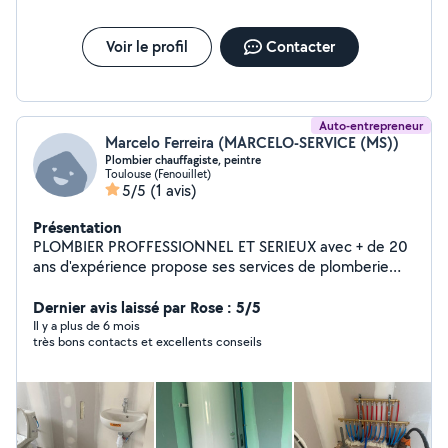
Voir le profil
Contacter
Auto-entrepreneur
Marcelo Ferreira (MARCELO-SERVICE (MS))
Plombier chauffagiste, peintre
Toulouse (Fenouillet)
5/5
(1 avis)
Présentation
PLOMBIER PROFFESSIONNEL ET SERIEUX avec + de 20
ans d'expérience propose ses services de plomberie
chauffage dépannage neuf et rénovation *DEVIS
GRATUIT *DEPLACEMENT OFFERT *INTERVENTION
Dernier avis laissé par Rose : 5/5
TOULOUSE ET AGGLOMERATION DANS UN RAYON DE
Il y a plus de 6 mois
très bons contacts et excellents conseils
30 KM MARCELO SERVICE La Solution Avant Tout!
RÉACTIVITÉ ET PROFESSIONNALISME GARANTIE
N'hésitez pas à me contacter et me laisser un message
vocal ou un SMS. Si jamais je loupe votre appel
PROBLEME DE CANALISATION BOUCHEE ?
INTERVENTION RAPIDE PLOMBIER QUALIFIER ET AVEC