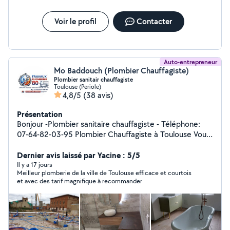
Voir le profil
Contacter
Auto-entrepreneur
Mo Baddouch (Plombier Chauffagiste)
Plombier sanitair chauffagiste
Toulouse (Periole)
4,8/5
(38 avis)
Présentation
Bonjour -Plombier sanitaire chauffagiste - Téléphone:
07-64-82-03-95 Plombier Chauffagiste à Toulouse Vous
cherchez un professionnel sérieux pour vos travaux de
plomberie et de chauffage à Toulouse et ses alentours ?
Dernier avis laissé par Yacine : 5/5
Baddouch Mohamed vous propose des prestations de
Il y a 17 jours
Meilleur plomberie de la ville de Toulouse efficace et courtois
qualité pour particuliers et professionnels. Plomberie :
et avec des tarif magnifique à recommander
Recherche et réparation de fuites Débouchage WC,
évier, lavabo, canalisations Installation et remplacement
de robinetterie Création et rénovation de salle de bain
Pose et remplacement de chauffe-eau Chauffage :
Installation de chaudières (gaz, électrique) Entretien et