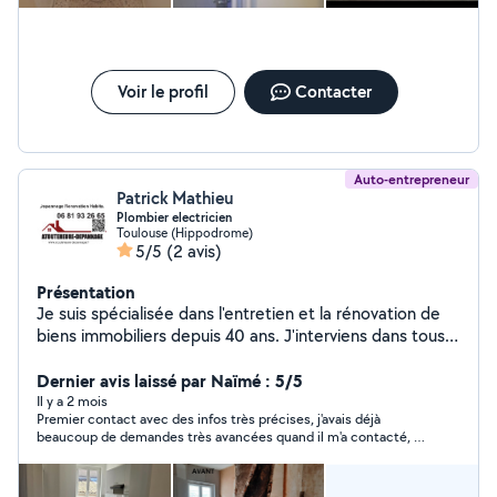
Voir le profil
Contacter
Auto-entrepreneur
Patrick Mathieu
Plombier electricien
Toulouse (Hippodrome)
5/5
(2 avis)
Présentation
Je suis spécialisée dans l'entretien et la rénovation de
biens immobiliers depuis 40 ans. J'interviens dans tous
les corps d'état du second œuvre en bâtiment. Je suis
un artisan « multiservices » pouvant répondre à une
Dernier avis laissé par Naïmé : 5/5
large gamme de travaux allant de la salle de bains clé en
Il y a 2 mois
Premier contact avec des infos très précises, j'avais déjà
main, de la pose de parquet, de la réfection complète
beaucoup de demandes très avancées quand il m'a contacté, je
d'une pièce
n'ai donc pas donné suite
(démolition, isolation, placo, peinture,plomberie,électric
ité ), de la pose de menuiseries extérieures comme