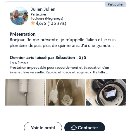
Particulier
Julien Julien
Particulier
Toulouse (Negreneys)
4,6/5
(133 avis)
Présentation
Bonjour, Je me présente, je m'appelle Julien et je suis
plombier depuis plus de quinze ans. J'ai une grande
expérience en matière de plomberie, que ce soit pour
la rénovation ou pour les travaux neufs. Je suis
Dernier avis laissé par Sébastien : 5/5
également spécialisé dans les rénovations de salles de
Il y a 2 mois
Prestation impeccable pour raccordement et évacuation d’un
bains et je peux apporter mon expertise pour réaliser
évier et lave vaisselle. Rapide, efficace et soigneux. Il a fallu
des projets sur mesure et répondre aux attentes de
reprendre l’installation qui avait été posé pour la rendre plus
mes clients. Enfin, je suis à votre disposition pour tous
propre et efficace. La prestation a été faite avec fourniture du
les dépannages d'urgence liés à la plomberie, que vous
matériel, pas le prestataire.
pourriez rencontrer à tout moment. Je vous remercie
pour votre attention et je reste à votre disposition pour
toute demande de renseignements ou de demande de
devis. Cordialement, Julien
Voir le profil
Contacter