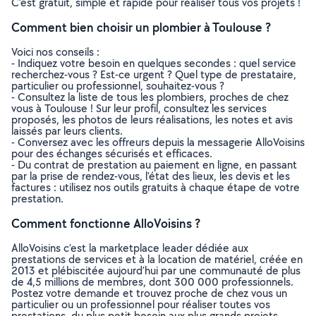
C’est gratuit, simple et rapide pour réaliser tous vos projets !
Comment bien choisir un plombier à Toulouse ?
Voici nos conseils :
- Indiquez votre besoin en quelques secondes : quel service
recherchez-vous ? Est-ce urgent ? Quel type de prestataire,
particulier ou professionnel, souhaitez-vous ?
- Consultez la liste de tous les plombiers, proches de chez
vous à Toulouse ! Sur leur profil, consultez les services
proposés, les photos de leurs réalisations, les notes et avis
laissés par leurs clients.
- Conversez avec les offreurs depuis la messagerie AlloVoisins
pour des échanges sécurisés et efficaces.
- Du contrat de prestation au paiement en ligne, en passant
par la prise de rendez-vous, l’état des lieux, les devis et les
factures : utilisez nos outils gratuits à chaque étape de votre
prestation.
Comment fonctionne AlloVoisins ?
AlloVoisins c’est la marketplace leader dédiée aux
prestations de services et à la location de matériel, créée en
2013 et plébiscitée aujourd’hui par une communauté de plus
de 4,5 millions de membres, dont 300 000 professionnels.
Postez votre demande et trouvez proche de chez vous un
particulier ou un professionnel pour réaliser toutes vos
prestations, du plus petit besoin aux plus grands projets,