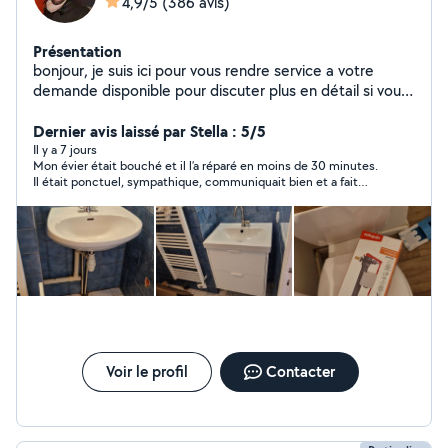
4,9/5
(386 avis)
Présentation
bonjour, je suis ici pour vous rendre service a votre
demande disponible pour discuter plus en détail si vous
le souhaitez bien. j'ai travaillé plus que 8 ans pour une
société d entretien et rénovation des maisons et des
Dernier avis laissé par Stella : 5/5
appartements. n hésitez pas à me contacter à votre
Il y a 7 jours
Mon évier était bouché et il l’a réparé en moins de 30 minutes.
service
Il était ponctuel, sympathique, communiquait bien et a fait
preuve de professionnalisme. Je recommande vivement ses
services!!!
Voir le profil
Contacter