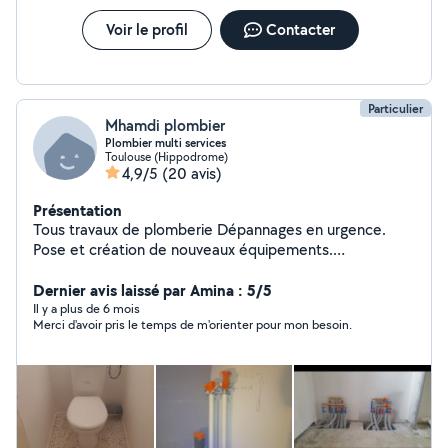
Voir le profil
Contacter
Particulier
Mhamdi plombier
Plombier multi services
Toulouse (Hippodrome)
4,9/5
(20 avis)
Présentation
Tous travaux de plomberie Dépannages en urgence.
Pose et création de nouveaux équipements.
Remplacement et installation de ballons d'eau chaude.
Réparation de fuite. Débouchage de canalisations, WC,
Dernier avis laissé par Amina : 5/5
syphon Changement de robinet de douche, lavabo,
Il y a plus de 6 mois
Merci d'avoir pris le temps de m'orienter pour mon besoin.
évier. Installation cuivre, PVC, PER, multicouche,
mécanisme chasse d'eau, mitigeur, radiateur, baignoire,
bac de douche, robinet de machine à laver, plan de
travail, étanchéité silicone. Pose de WC et WC
suspendu (Geberit, Grohe), Disponibilité, travail soigné,
tarifs raisonnables.