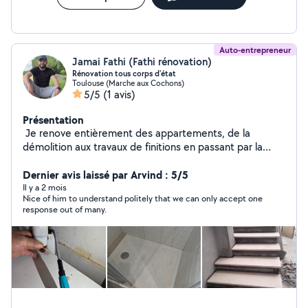
Auto-entrepreneur
Jamai Fathi (Fathi rénovation)
Rénovation tous corps d'état
Toulouse (Marche aux Cochons)
5/5
(1 avis)
Présentation
Je renove entièrement des appartements, de la
démolition aux travaux de finitions en passant par la
modifications ou création de cloisons pour créer
l'aménagement qui vous plaira. Je reste disponible et
Dernier avis laissé par Arvind : 5/5
prêt à travailler pour vous. N'hésitez pas à m'appeler ou
Il y a 2 mois
Nice of him to understand politely that we can only accept one
de renseignements supplémentaires..., Voilà mon site
response out of many.
web personnel ( fathi-renovation98)