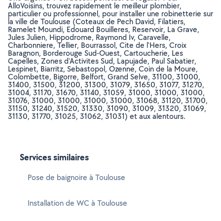
AlloVoisins, trouvez rapidement le meilleur plombier,
particulier ou professionnel, pour installer une robinetterie sur
la ville de Toulouse (Coteaux de Pech David, Filatiers,
Ramelet Moundi, Edouard Bouilleres, Reservoir, La Grave,
Jules Julien, Hippodrome, Raymond Iv, Caravelle,
Charbonniere, Tellier, Bourrassol, Cite de l'Hers, Croix
Baragnon, Borderouge Sud-Ouest, Cartoucherie, Les
Capelles, Zones d'Activites Sud, Lapujade, Paul Sabatier,
Lespinet, Biarritz, Sebastopol, Ozenne, Coin de la Moure,
Colombette, Bigorre, Belfort, Grand Selve, 31100, 31000,
31400, 31500, 31200, 31300, 31079, 31650, 31077, 31270,
31004, 31170, 31670, 31140, 31059, 31000, 31000, 31000,
31076, 31000, 31000, 31000, 31000, 31068, 31120, 31700,
31150, 31240, 31520, 31330, 31090, 31009, 31320, 31069,
31130, 31770, 31025, 31062, 31031) et aux alentours.
Services similaires
Pose de baignoire à Toulouse
Installation de WC à Toulouse