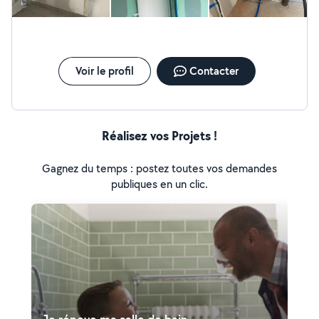
DE NOMBREUSE ANNEE D'EXPERIENCE ***
INTERVENTION POUR TOUT TYPE DE DEMANDE POUR
PLOMBERIE/CHAUFFAGE TOUT TYPE DE DEPANNAGE
ET REPARATION DE FUITE -salle de bain complète -
remplacement wc -remplacement vasque, lavabo -
Voir le profil
Contacter
remplacement baignoire, douche -remplacement évier -
Remplacement tout type de robinetterie -
remplacement cumulus -remplacement de chaudière -
remplacement radiateur -Pose plancher chauffant -
Réalisez vos Projets !
désembouage réseau chauffage
Gagnez du temps : postez toutes vos demandes
publiques en un clic.