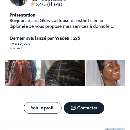
3,4/5
(11 avis)
Présentation
Bonjour Je suis Glory coiffeuse et esthéticienne
diplômée Je vous propose mes services à domicile :
Coiffures afro (tresses, vanilles, etc.) Coiffure tous
types de cheveux Manucure & pédicure Soins du visage
Dernier avis laissé par Waden : 2/5
Relooking & bien-être Menege Babysitting Je me
Il y a 20 jours
elle sait
déplace partout Travail soigné Professionnalisme
Résultat garanti N'hésitez pas à me contacter en
message privé pour plus d'infos ou pour prendre rendez-
vous !
Voir le profil
Contacter