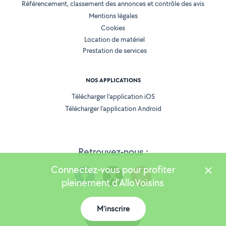
Référencement, classement des annonces et contrôle des avis
Mentions légales
Cookies
Location de matériel
Prestation de services
NOS APPLICATIONS
Télécharger l’application iOS
Télécharger l’application Android
Retrouvez-nous :
Connectez-vous pour profiter
pleinement d'AlloVoisins
M'inscrire
Version 25.5.3
Carte