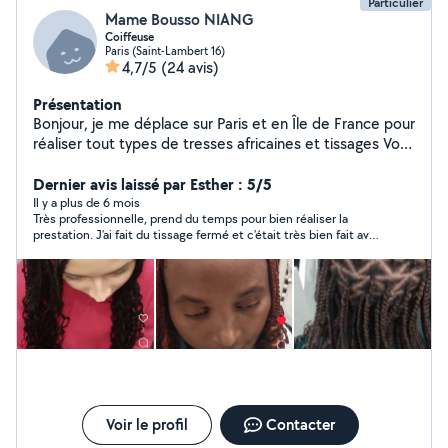
Particulier
Mame Bousso NIANG
Coiffeuse
Paris (Saint-Lambert 16)
4,7/5
(24 avis)
Présentation
Bonjour, je me déplace sur Paris et en Île de France pour
réaliser tout types de tresses africaines et tissages Vous
pouvez retrouver mes prestations sur mon compte
Instagram @lareinedestressessenegalaises
Dernier avis laissé par Esther : 5/5
Il y a plus de 6 mois
Très professionnelle, prend du temps pour bien réaliser la
prestation. J’ai fait du tissage fermé et c’était très bien fait avec
beaucoup de finesse. Prix abordable. Je la recommande
fortement.
Voir le profil
Contacter