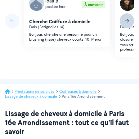
Idaa B.
N
À convenir
postée hier
p
Cherche Coiffure à domicile
Cherche 
Paris (Batignolles 14)
Paris (Sain
Bonjour, cherche une personne pour un
Bonjour, j'
brushing (lisse) cheveux courts. 10. Merci
closure sur
vous de vo
profession
Prestations de services
Coiffeuses à domicile
Lissage de cheveux à domicile
Paris 16e Arrondissement
Lissage de cheveux à domicile à Paris
16e Arrondissement : tout ce qu’il faut
savoir