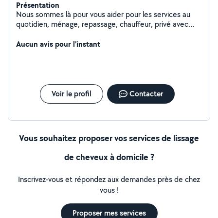
Présentation
Nous sommes là pour vous aider pour les services au
quotidien, ménage, repassage, chauffeur, privé avec
voiture de luxe. À votre disposition. Coiffeuse
Esthéticienne à couturière, domicile
Aucun avis pour l'instant
Voir le profil
Contacter
Vous souhaitez proposer vos services de lissage
de cheveux à domicile ?
Inscrivez-vous et répondez aux demandes près de chez
vous !
Proposer mes services