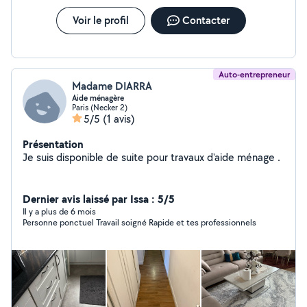
des images de mes réalisations pour vous inspirer.
Veuillez me contacter directement sur whasApp j'y suis
Voir le profil
Contacter
plus réactive. Disponible à Puteaux et environs
Joignable sur whatsapp uniquement zeroo 7 soixante 2
onzzzze 60 quatre vinggggt 17
Auto-entrepreneur
Madame DIARRA
Aide ménagère
Paris (Necker 2)
5/5
(1 avis)
Présentation
Je suis disponible de suite pour travaux d'aide ménage .
Dernier avis laissé par Issa : 5/5
Il y a plus de 6 mois
Personne ponctuel Travail soigné Rapide et tes professionnels