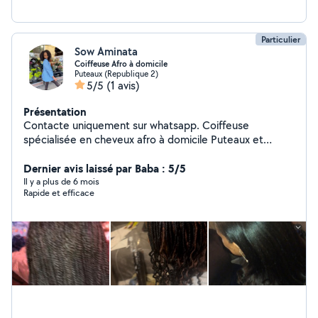
Particulier
Sow Aminata
Coiffeuse Afro à domicile
Puteaux (Republique 2)
5/5
(1 avis)
Présentation
Contacte uniquement sur whatsapp. Coiffeuse
spécialisée en cheveux afro à domicile Puteaux et
alentours Vous cherchez une coiffeuse expérimentée
pour sublimer vos cheveux afro sans bouger de chez
Dernier avis laissé par Baba : 5/5
vous ? Je suis Aminata, coiffeuse indépendante
Il y a plus de 6 mois
Rapide et efficace
passionnée, spécialisée dans l'entretien et la mise en
beauté des textures crépues, bouclées et frisées. Mes
prestations : Tresses : vanilles, box braids, faux locs,
micro locs Locks & entretien : démarrage et retouche
de locks, micro locks Coiffures protectrices : twist out,
braid out, nattes collées, fulani braid. Coupe & conseils :
entretien et accompagnement personnalisé Retrouvez
mes tarifs et réalisations dans l'onglet Photos ! Vous y
trouverez les prix des différentes prestations ainsi que