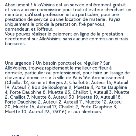
Absolument ! AlloVoisins est un service entièrement gratuit
et sans aucune commission pour tout utilisateur cherchant un
membre, qu’il soit professionnel ou particulier, pour une
prestation de service ou une location de matériel. Payez
uniquement le prix de la prestation, fixé par vous,
demandeur, et l’offreur.
Vous pouvez réaliser le paiement en ligne de la prestation
directement sur AlloVoisins, sans aucune commission ni frais
bancaires.
Une urgence ? Un besoin ponctuel ou régulier ? Sur
AlloVoisins, trouvez rapidement le meilleur coiffeur à
domicile, particulier ou professionnel, pour faire un lissage de
cheveux à domicile sur la ville de Paris 16e Arrondissement
(Chaillot 12, Seine et Berges 3, Chaillot 5, Auteuil 15, Auteuil
19, Auteuil 7, Bois de Boulogne 2, Muette 4, Porte Dauphine
4, Porte Dauphine 8, Muette 23, Chaillot 1, Auteuil 3, Muette
2, Chaillot 7, Muette 8, Auteuil 30, Muette 19, Auteuil 18,
Porte Dauphine 2, Auteuil 2, Auteuil 11, Muette 12, Auteuil
20, Muette 16, Auteuil 17, Chaillot 2, Porte Dauphine 3,
Muette 10, Auteuil 23, 75016) et aux alentours.