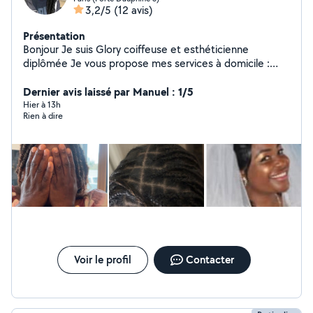
3,2/5
(12 avis)
Présentation
Bonjour Je suis Glory coiffeuse et esthéticienne
diplômée Je vous propose mes services à domicile :
Coiffures afro (tresses, vanilles, etc.) Coiffure tous
types de cheveux Manucure & pédicure Soins du visage
Dernier avis laissé par Manuel : 1/5
Relooking & bien-être Menege Babysitting Je me
Hier à 13h
Rien à dire
déplace partout Travail soigné Professionnalisme
Résultat garanti N'hésitez pas à me contacter en
message privé pour plus d'infos ou pour prendre rendez-
vous !
Voir le profil
Contacter