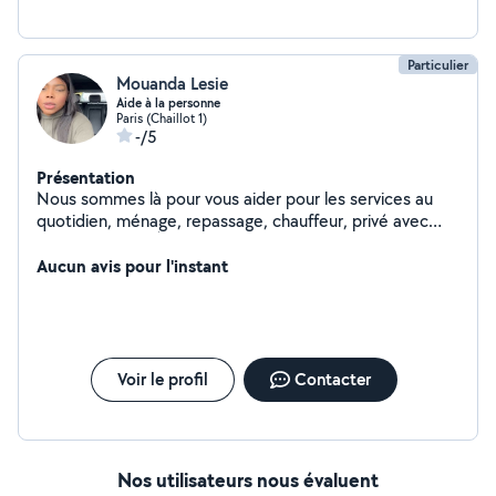
Particulier
Mouanda Lesie
Aide à la personne
Paris (Chaillot 1)
-/5
Présentation
Nous sommes là pour vous aider pour les services au
quotidien, ménage, repassage, chauffeur, privé avec
voiture de luxe. À votre disposition. Coiffeuse
Esthéticienne à couturière, domicile
Aucun avis pour l'instant
Voir le profil
Contacter
Nos utilisateurs nous évaluent