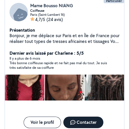
Particulier
Mame Bousso NIANG
Coiffeuse
Paris (Saint-Lambert 16)
4,7/5
(24 avis)
Présentation
Bonjour, je me déplace sur Paris et en Île de France pour
réaliser tout types de tresses africaines et tissages Vous
pouvez retrouver mes prestations sur mon compte
Instagram @lareinedestressessenegalaises
Dernier avis laissé par Charlene : 5/5
Il y a plus de 6 mois
Très bonne coiffeuse rapide et ne fait pas mal du tout. Je suis
très satisfaite de sa coiffure
Voir le profil
Contacter